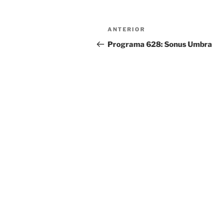
Navegación
ANTERIOR
Entrada
de
anterior:
Programa 628: Sonus Umbra
entradas