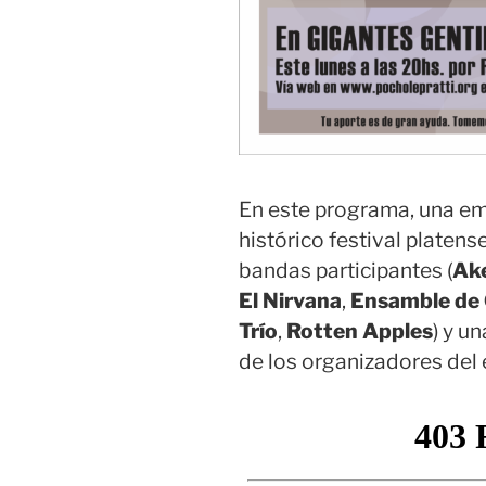
En este programa, una em
histórico festival platens
bandas participantes (
Ak
El Nirvana
,
Ensamble de 
Trío
,
Rotten Apples
) y u
de los organizadores del 