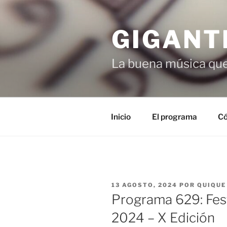
Saltar
al
GIGANT
contenido
La buena música que
Inicio
El programa
Có
PUBLICADO
13 AGOSTO, 2024
POR
QUIQUE
EL
Programa 629: Festi
2024 – X Edición