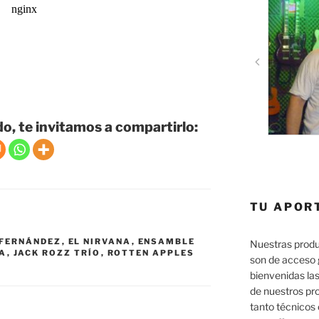
do, te invitamos a compartirlo:
TU APOR
 FERNÁNDEZ
,
EL NIRVANA
,
ENSAMBLE
Nuestras produ
TA
,
JACK ROZZ TRÍO
,
ROTTEN APPLES
son de acceso 
bienvenidas las
de nuestros pr
tanto técnicos 