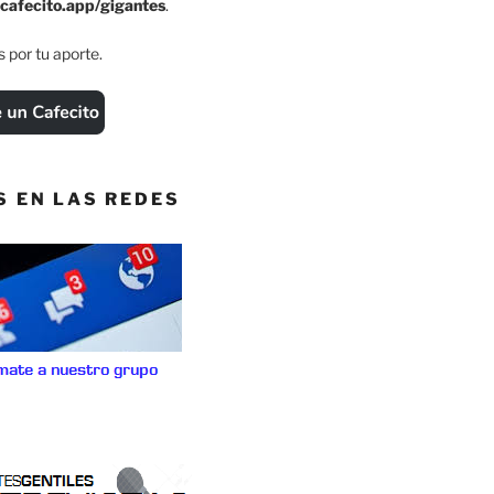
cafecito.app/gigantes
.
 por tu aporte.
S EN LAS REDES