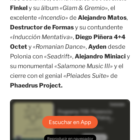
Finkel
y su álbum
«Glam & Gremio»
, el
excelente
«Incendio»
de
Alejandro Matos
,
Destructor de Formas
y su contundente
«Inducción Mentativa»
,
Diego Piñera 4+4
Octet
y
«Romanian Dance»
,
Ayden
desde
Polonia con
«Seadrift»
,
Alejandro Miniaci
y
su monumental
«Salamone Music III»
y el
cierre con el genial
«Pleiades Suite»
de
Phaedrus Project.