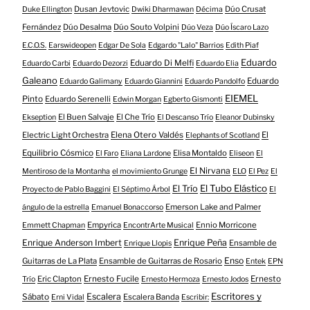
Dusan Jevtovic
Dúo Crusat
Duke Ellington
Dwiki Dharmawan
Décima
Fernández
Dúo Desalma
Dúo Souto Volpini
Dúo Veza
Dúo Íscaro Lazo
E.C.O.S.
Earswideopen
Edgar De Sola
Edgardo "Lalo" Barrios
Edith Piaf
Eduardo
Eduardo Di Melfi
Eduardo Carbi
Eduardo Dezorzi
Eduardo Elia
Galeano
Eduardo
Eduardo Galimany
Eduardo Giannini
Eduardo Pandolfo
EIEMEL
Pinto
Eduardo Serenelli
Edwin Morgan
Egberto Gismonti
El Buen Salvaje
El Che Trío
Ekseption
El Descanso Trío
Eleanor Dubinsky
Electric Light Orchestra
Elena Otero Valdés
El
Elephants of Scotland
Equilibrio Cósmico
Elisa Montaldo
El Faro
Eliana Lardone
Eliseon
El
El Nirvana
Mentiroso de la Montanha
el movimiento Grunge
ELO
El Pez
El
El Tubo Elástico
El Trío
Proyecto de Pablo Baggini
El Séptimo Árbol
El
Emerson Lake and Palmer
ángulo de la estrella
Emanuel Bonaccorso
Empyrica
Ennio Morricone
Emmett Chapman
EncontrArte Musical
Enrique Anderson Imbert
Enrique Peña
Ensamble de
Enrique Llopis
Enso
Guitarras de La Plata
Ensamble de Guitarras de Rosario
Entek
EPN
Eric Clapton
Ernesto Fucile
Ernesto
Trío
Ernesto Hermoza
Ernesto Jodos
Escritores y
Escalera
Sábato
Escalera Banda
Erni Vidal
Escribir: