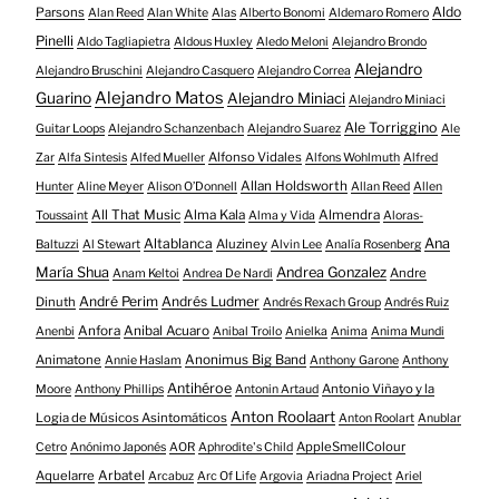
Aldo
Parsons
Alan Reed
Alan White
Alas
Alberto Bonomi
Aldemaro Romero
Pinelli
Aldo Tagliapietra
Aldous Huxley
Aledo Meloni
Alejandro Brondo
Alejandro
Alejandro Bruschini
Alejandro Casquero
Alejandro Correa
Alejandro Matos
Guarino
Alejandro Miniaci
Alejandro Miniaci
Ale Torriggino
Guitar Loops
Alejandro Schanzenbach
Alejandro Suarez
Ale
Alfonso Vidales
Zar
Alfa Sintesis
Alfed Mueller
Alfons Wohlmuth
Alfred
Allan Holdsworth
Hunter
Aline Meyer
Alison O​’​Donnell
Allan Reed
Allen
All That Music
Alma Kala
Almendra
Toussaint
Alma y Vida
Aloras-
Altablanca
Ana
Aluziney
Baltuzzi
Al Stewart
Alvin Lee
Analía Rosenberg
María Shua
Andrea Gonzalez
Andre
Anam Keltoi
Andrea De Nardi
André Perim
Andrés Ludmer
Dinuth
Andrés Rexach Group
Andrés Ruiz
Anfora
Anibal Acuaro
Anenbi
Anibal Troilo
Anielka
Anima
Anima Mundi
Animatone
Anonimus Big Band
Annie Haslam
Anthony Garone
Anthony
Antihéroe
Antonio Viñayo y la
Moore
Anthony Phillips
Antonin Artaud
Anton Roolaart
Logia de Músicos Asintomáticos
Anton Roolart
Anublar
AppleSmellColour
Cetro
Anónimo Japonés
AOR
Aphrodite's Child
Aquelarre
Arbatel
Arcabuz
Arc Of Life
Argovia
Ariadna Project
Ariel