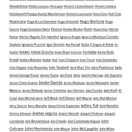
Hexatónica
Hilda Lizarazu
Hincapie
Hiromi's Sonicbloom
Hiromi Uehara
Holdsworth Pasqua Haslip Wackerman
Homero Lavorano
Hora Cero
Hot Club
Huancara
Hugo Bertone
Hugo & Los Gemelos
Hugo Antonelli
Hugo
Huinca
Hush
García
Hugo Gonzalez Neira
Hunka Munka
Hyacintus
Héctor
Hallal
Héctor Pegullo Trío
Identikit
Ignacio Arigós
Ignacio Montoya Carlotto
Ignacio Puccini
Igor Gnomo
Septeto
Ike Parodi
Illutia
Il Sogno di Rubik
In-
Initial Gravity
Invisible
Irene Ruth
fusión
INAMU
Inner Road
Invictor
Irreal
Isidoro Blaisten
Isobar
Iszil
Ivan Chaparro
Ivan Tovar
Iván Garbulsky
Iván Tarabelli
Jaco Pastorius
Jade
Iván Iñiguez
Iván Rusansky
Jack Rozz Trío
Jano
James George Frazer
James Taylor
Jan Fiala
Jasmín Narvaja
Jati Signorio
Javier García
Javier
Javier Chino Suárez
Javier Madrazo
Javier Malosetti
Mareco
Jazz Cuvée
Javier Robledo
Javier Villafañe
Javi Herrera
Jaén Kieff
JC
Jeff Beck
Jeff Green
Cinel
Jean Michel Jarre
Jeff Wayne
Jelly Roll Morton
Jethro Tull
Jimi Hendrix
Jerry Garcia
Jerry Marotta
Jesus Christ Superstar
Jinetes negros
Joaco Vaccari
Jimmy Johnson
Joaquín Fridman
Joaquín
Joe Bonamassa
John
Lombardo
Joe Chawki
Joel Castañeda Iñiguez
John Hennessy
Coltrane
John McLaughlin
John Mayer
John Miles