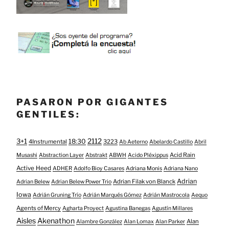
PASARON POR GIGANTES
GENTILES:
3+1
2112
18:30
4Instrumental
3223
Ab Aeterno
Abelardo Castillo
Abril
Acid Rain
Musashi
Abstraction Layer
Abstrakt
ABWH
Acido Pléxippus
Active Heed
ADHER
Adolfo Bioy Casares
Adriana Monis
Adriana Nano
Adrian
Adrian Filak von Blanck
Adrian Belew
Adrian Belew Power Trio
Iowa
Adrián Gruning Trío
Adrián Marqués Gómez
Adrián Mastrocola
Aequo
Agents of Mercy
Agharta Proyect
Agustina Banegas
Agustín Millares
Aisles
Akenathon
Alan
Alambre González
Alan Lomax
Alan Parker