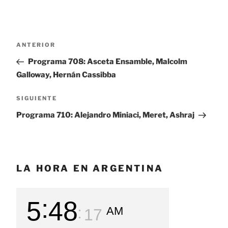
Navegación
ANTERIOR
Entrada
de
anterior:
Programa 708: Asceta Ensamble, Malcolm
entradas
Galloway, Hernán Cassibba
SIGUIENTE
Siguiente
entrada
Programa 710: Alejandro Miniaci, Meret, Ashraj
LA HORA EN ARGENTINA
5
48
AM
18