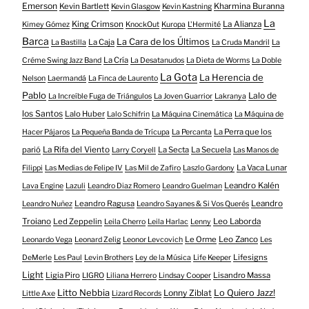
Emerson
Kevin Bartlett
Kharmina Buranna
Kevin Glasgow
Kevin Kastning
La
King Crimson
La Alianza
Kimey Gómez
KnockOut
Kuropa
L'Hermité
Barca
La Cara de los Últimos
La Caja
La Bastilla
La Cruda Mandril
La
La Cría
Créme Swing Jazz Band
La Desatanudos
La Dieta de Worms
La Doble
La Gota
La Herencia de
Nelson
Laermandá
La Finca de Laurento
Pablo
Lalo de
La Increíble Fuga de Triángulos
La Joven Guarrior
Lakranya
los Santos
Lalo Huber
Lalo Schifrin
La Máquina Cinemática
La Máquina de
La Perra que los
Hacer Pájaros
La Pequeña Banda de Trícupa
La Percanta
parió
La Rifa del Viento
La Secta
La Secuela
Larry Coryell
Las Manos de
La Vaca Lunar
Filippi
Las Medias de Felipe IV
Las Mil de Zafiro
Laszlo Gardony
Leandro Kalén
Lava Engine
Lazuli
Leandro Diaz Romero
Leandro Guelman
Leandro Ragusa
Leandro
Leandro Nuñez
Leandro Sayanes & Si Vos Querés
Troiano
Led Zeppelin
Leo Laborda
Leila Cherro
Leila Harlac
Lenny
Le Orme
Leo Zanco
Leonardo Vega
Leonard Zelig
Leonor Levcovich
Les
Lifesigns
DeMerle
Les Paul
Levin Brothers
Ley de la Música
Life Keeper
Light
Ligia Piro
Lisandro Massa
LIGRO
Liliana Herrero
Lindsay Cooper
Litto Nebbia
Lonny Ziblat
Lo Quiero Jazz!
Little Axe
Lizard Records