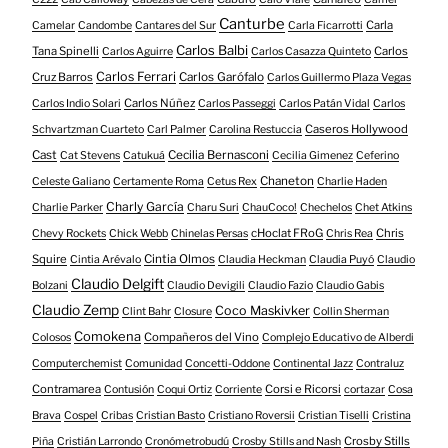
Canturbe
Carla
Camelar
Candombe
Cantares del Sur
Carla Ficarrotti
Carlos Balbi
Tana Spinelli
Carlos
Carlos Aguirre
Carlos Casazza Quinteto
Carlos Ferrari
Cruz Barros
Carlos Garófalo
Carlos Guillermo Plaza Vegas
Carlos Núñez
Carlos Indio Solari
Carlos Passeggi
Carlos Patán Vidal
Carlos
Caseros Hollywood
Schvartzman Cuarteto
Carl Palmer
Carolina Restuccia
Cast
Cecilia Bernasconi
Cat Stevens
Catukuá
Cecilia Gimenez
Ceferino
Chaneton
Celeste Galiano
Certamente Roma
Cetus Rex
Charlie Haden
Charly García
Charlie Parker
Charu Suri
ChauCoco!
Chechelos
Chet Atkins
cHoclat FRoG
Chris
Chevy Rockets
Chick Webb
Chinelas Persas
Chris Rea
Squire
Cintia Olmos
Cintia Arévalo
Claudia Heckman
Claudia Puyó
Claudio
Claudio Delgift
Bolzani
Claudio Devigili
Claudio Fazio
Claudio Gabis
Claudio Zemp
Coco Maskivker
Clint Bahr
Closure
Collin Sherman
Comokena
Compañeros del Vino
Colosos
Complejo Educativo de Alberdi
Computerchemist
Comunidad
Concetti-Oddone
Continental Jazz
Contraluz
Contramarea
Corsi e Ricorsi
Contusión
Coqui Ortiz
Corriente
cortazar
Cosa
Brava
Cospel
Cribas
Cristian Basto
Cristiano Roversii
Cristian Tiselli
Cristina
Crosby Stills
Piña
Cristián Larrondo
Cronómetrobudú
Crosby Stills and Nash