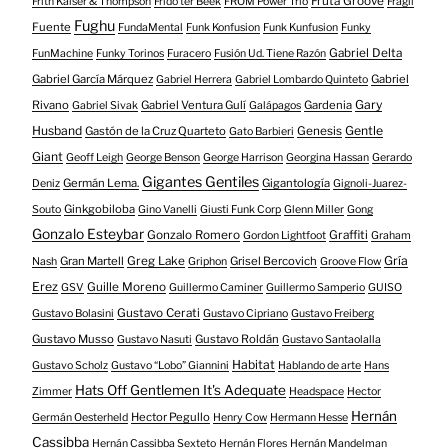
Fruta Groove
Frith Kaiser & Thompson
Frido ter Beek
FROM Power Trío
Frágil
Fughu
Fuente
FundaMental
Funk Konfusion
Funk Kunfusion
Funky
Gabriel Delta
FunMachine
Funky Torinos
Furacero
Fusión Ud. Tiene Razón
Gabriel García Márquez
Gabriel
Gabriel Herrera
Gabriel Lombardo Quinteto
Gary
Rivano
Gabriel Ventura Gulí
Gardenia
Gabriel Sivak
Galápagos
Husband
Gentle
Gastón de la Cruz Quarteto
Genesis
Gato Barbieri
Giant
Geoff Leigh
George Benson
George Harrison
Georgina Hassan
Gerardo
Gigantes Gentiles
Germán Lema.
Gigantología
Deniz
Gignoli-Juarez-
Ginkgobiloba
Souto
Gino Vanelli
Giusti Funk Corp
Glenn Miller
Gong
Gonzalo Esteybar
Gonzalo Romero
Graffiti
Gordon Lightfoot
Graham
Gría
Gran Martell
Greg Lake
Grisel Bercovich
Nash
Griphon
Groove Flow
Erez
Guille Moreno
GSV
Guillermo Caminer
Guillermo Samperio
GUISO
Gustavo Cerati
Gustavo Bolasini
Gustavo Cipriano
Gustavo Freiberg
Gustavo Musso
Gustavo Roldán
Gustavo Nasuti
Gustavo Santaolalla
Habitat
Gustavo Scholz
Gustavo “Lobo” Giannini
Hablando de arte
Hans
Hats Off Gentlemen It's Adequate
Zimmer
Headspace
Hector
Hernán
Hector Pegullo
Germán Oesterheld
Henry Cow
Hermann Hesse
Cassibba
Hernán Cassibba Sexteto
Hernán Flores
Hernán Mandelman