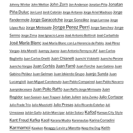
John Zorn
Jonatan
Johnny Winter
John Wetton
Jon Anderson
Jonatan Piña
Piña Duluc
Jorge
Jon Lord
Jordi Cebrián
Jorge Antares
Jorge Ariel Madrazo
Jorge Garacotche
Fandermole
Jorge González
Jorge Larrosa
Jorge
Jorge Perez Perri
Jorge Minissale
Jorge Sanchez
Jorge
López Ruiz
Senno
Jorge Zima
Jose Ignacio Lares
José Antonio Bottiroli
José Carballido
José María Blanc
José María Blanc con La Herencia de Pablo.
José Pérez
Vargas
Jota Morelli
Juampy Juarez
Juan Antonio Ferreyra JAF
Juan Carlos
Juan Chianelli
Baglietto
Juan Carlos Onetti
Juanchi Vidoletti
Juancho Perone
Juan Farré
Juan Cortés
Juan Forche
Juan
Juancho Vargas
Juan Gabino
Juanjo Sunda
Gabino Peláez
Juan Gelman
Juan Izkierdo Grupo
Juan
Lucangioli
Juan Miguel Carotenuto
Juan Pablo Compaired
Juan Pablo Navarro
Juan Pollo Raffo
Juan
Juanpidecesare
Juan Raffo Jorge Minissale
Regidor
Julio Cortazar
Julian Julien
Juan Sasiain
Juan Trapani
Julia Zenko
Julio Presas
Julio Frade Trio
Julio Mazziotti
Julio Ricardo Estefan
Juli
Kafod
Umezawa
Julián Gallo
Julián Marcipar
Julián Solarz
Kansas City Style
Kant Freud Kafka
Kaoll
Karina Corradini
Karana Mudra
Karenautas
Karmamoi
Keith
Keaggy Levin y Marotta
Kawken
Keep the Dog