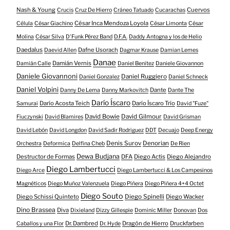
Nash & Young
Cuervos
Crucis
Cruz De Hierro
Cráneo Tatuado
Cucarachas
César Inca Mendoza Loyola
Célula
César Giachino
César Limonta
César
Molina
César Silva
D'Funk Pérez Band
D.F.A.
Daddy Antogna y los de Helio
Daedalus
Dafne Usorach
Daevid Allen
Dagmar Krause
Damian Lemes
Danae
Damián Vernis
Damián Calle
Daniel Benitez
Daniele Giovannon
Daniele Giovannoni
Daniel Ruggiero
Daniel Gonzalez
Daniel Schneck
Daniel Volpini
Dante
Danny De Lema
Danny Markovitch
Dante The
Darío Íscaro
Darío Acosta Teich
Darío Íscaro Trío
Samurai
David "Fuze"
David Bowie
David Gilmour
Fiuczynski
David Blamires
David Grisman
David Lebón
David Longdon
David Sadir Rodriguez
DDT
Decuajo
Deep Energy
Denis Surov
Denorian
Orchestra
Deformica
Delfina Cheb
De Rien
Dewa Budjana
Destructor de Formas
DFA
Diego Actis
Diego Alejandro
Diego Lambertucci
Diego Arce
Diego Lambertucci & Los Campesinos
Magnéticos
Diego Muñoz Valenzuela
Diego Piñera
Diego Piñera 4+4 Octet
Diego Souto
Diego Schissi Quinteto
Diego Spinelli
Diego Wacker
Dino Brassea
Diva
Dixieland
Dizzy Gillespie
Dominic Miller
Donovan
Dos
Dr. Dambred
Dragón de Hierro
Druckfarben
Caballos y una Flor
Dr. Hyde