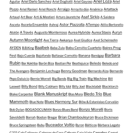
Ariel Loza
Ariel Darío Sanchez
Ariel
Aguilar
Ariel Dogliotti
Ariel Gayoso
Pozzo
Arraigo
Artattack
Ariel Ranieri
Ariel Ronchi
Arroyito dúo
Arsénica
Asaf Sirkis
Artaud
Art Bear
Arti & Mestieri
Arturo Jauretche
A Saidera
Astor Piazzolla
Asceta Ensamble
ATempo
Asceta
Ashraj
Atilio Bertorello
Auryn
A Través
Augusto Monterroso
Aurea Hybride
Aurea Stasis
Atolón
Autumn Moonlight
Ave Tierra
Awkanya
Axel Giudice
Axel Scheinsohn
Baalbek
AYDEN
Babu Cerviño Cuarteto
Baires Prog
B.B.King
Baba Zula
Barbara
Fest
Banana
Bajo Cuerda
Bajofondo
Baltasar Comotto
Bandgap
Rubin
Beledo
Bar Kokhba
Barón Biza
Bastian Per
Beatlejuice
Beledo and
Benjamin Lechuga
Benny Goodman
The Avengers
Bernardo Alza
Bernardo
Big Big Train
Big Machine
Pepo Daluicio
Bernie Worrell
Big Bands
Bill
Billy Bond
Laswell
Billy Cobham
Billy Idol
Billy Joel
Blacklabél
Blacktorch
Blank Manuskript
Bledo Trío
Blue
Blake Carpenter
Blas Mora
Mammoth
Blues Harmony Sur
Blue Note
Blöw & Estanislao Corvalán
Bonzo Morelli
Boris
Bob Dylan
BOGADOCUMAN
Bonzo Blues Band
Savoldelli
Brian Chambouleyron
Borrah
Boston
Bregar
Bruce Dickinson
Buceador Voltio
Bruce Springsteen
Bubu
Byron
Bálticos
Bárbara Legato
Caburo
Camafeo
C222
Cab Calloway
Cabezas de Cera
Caio Viale
Camel