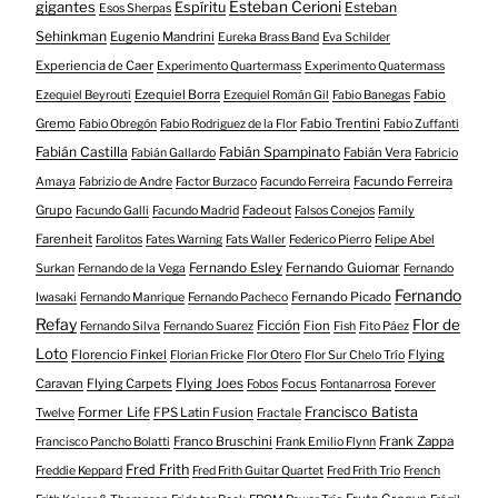
gigantes
Esteban Cerioni
Espíritu
Esteban
Esos Sherpas
Sehinkman
Eugenio Mandrini
Eureka Brass Band
Eva Schilder
Experiencia de Caer
Experimento Quartermass
Experimento Quatermass
Ezequiel Borra
Fabio
Ezequiel Beyrouti
Ezequiel Román Gil
Fabio Banegas
Gremo
Fabio Trentini
Fabio Obregón
Fabio Rodriguez de la Flor
Fabio Zuffanti
Fabián Castilla
Fabián Spampinato
Fabián Vera
Fabián Gallardo
Fabricio
Facundo Ferreira
Amaya
Fabrizio de Andre
Factor Burzaco
Facundo Ferreira
Grupo
Fadeout
Facundo Galli
Facundo Madrid
Falsos Conejos
Family
Farenheit
Farolitos
Fates Warning
Fats Waller
Federico Pierro
Felipe Abel
Fernando Esley
Fernando Guiomar
Surkan
Fernando de la Vega
Fernando
Fernando
Fernando Picado
Iwasaki
Fernando Manrique
Fernando Pacheco
Refay
Flor de
Ficción
Fion
Fernando Silva
Fernando Suarez
Fish
Fito Páez
Loto
Florencio Finkel
Flying
Florian Fricke
Flor Otero
Flor Sur Chelo Trío
Caravan
Flying Carpets
Flying Joes
Focus
Fobos
Fontanarrosa
Forever
Francisco Batista
Former Life
FPS Latin Fusion
Twelve
Fractale
Franco Bruschini
Frank Zappa
Francisco Pancho Bolatti
Frank Emilio Flynn
Fred Frith
Freddie Keppard
Fred Frith Guitar Quartet
Fred Frith Trio
French