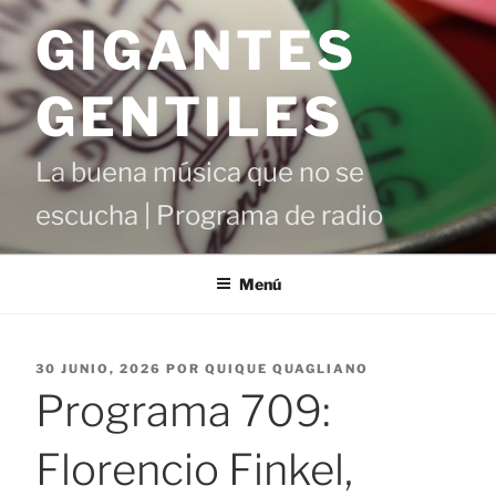
Saltar
GIGANTES
al
contenido
GENTILES
La buena música que no se
escucha | Programa de radio
Menú
PUBLICADO
30 JUNIO, 2026
POR
QUIQUE QUAGLIANO
EL
Programa 709:
Florencio Finkel,