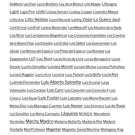
Lifesigns
DeMerle
Les Paul
Levin Brothers
Ley de la Música
Life Keeper
Light
Ligia Piro
Lisandro Massa
LIGRO
Liliana Herrero
Lindsay Cooper
Litto Nebbia
Lonny Ziblat
Lo Quiero Jazz!
Little Axe
Lizard Records
Lord Divine
LordFish
Lorena Benavidez
LoreWeaveR
Los Abuelos de la Nada
Los Bicis
Los Campesinos Magnéticos
Los Corazones Imposibles
Los Cuentos
Los Gatos
Los
de la Buena Pipa
Los Dorados
Los Endos
Los Guevaristas
Jaivas
Los Monos del Espacio
Los Pibes del Espacio
Los Romeos
Los
LOT
Lou Reed
Zappatontos
Lucas Alves de Lima
Lucas Barraguirre
Lucas
Lucho González
Luciana Morelli
Dorado
Luciano Muñoz
Luciano Pietrafesa
Lucía Riet
Luciano Ruggieri
Lucio Arce
Lucuma
Lucy Patané
Lucía Boffo
Luis Alberto Spinetta
Ludmila Fernandez
Luis Arcaráz
Luisa
Luis Caro
Valenzuela
Luis Cardoso
Luis Ceravolo
Luis Ceravolo 4
Luis
Luis Fuster
Luis Lascano
Colucci
Luis Fayad
Luis María Pescetti
Luis
Luis Nasser
Luz de Riada
Mateo Díez
Luis Mauregui Cuarteto
Luis Sirimaco
Láquesis
Luz González
Luz Maria Carriquiry
M.I.N.G.A.
Macedonio
Machy Madco
Madera
Fernández
Madame Butterfly
Madame Rita
Oxidada
Magellan
Mad Professor
Magnetic Sound Machine
Mahogany Frog