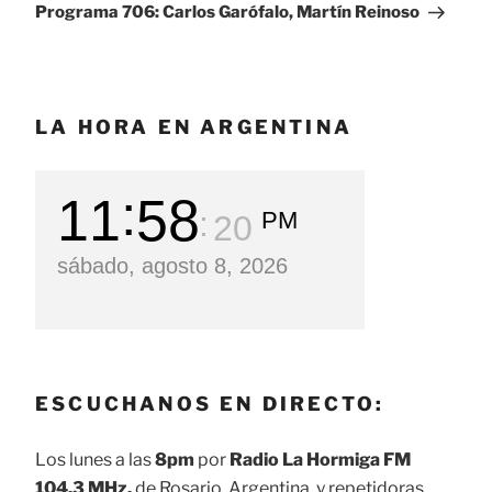
entrada
Programa 706: Carlos Garófalo, Martín Reinoso
LA HORA EN ARGENTINA
11
58
PM
21
sábado, agosto 8, 2026
ESCUCHANOS EN DIRECTO:
Los lunes a las
8pm
por
Radio La Hormiga FM
104.3 MHz.
de Rosario, Argentina, y repetidoras.