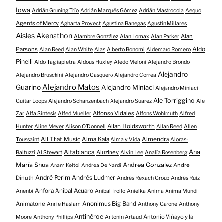
Iowa
Adrián Gruning Trío
Adrián Marqués Gómez
Adrián Mastrocola
Aequo
Agents of Mercy
Agharta Proyect
Agustina Banegas
Agustín Millares
Aisles
Akenathon
Alan
Alambre González
Alan Lomax
Alan Parker
Aldo
Parsons
Alan Reed
Alan White
Alas
Alberto Bonomi
Aldemaro Romero
Pinelli
Aldo Tagliapietra
Aldous Huxley
Aledo Meloni
Alejandro Brondo
Alejandro
Alejandro Bruschini
Alejandro Casquero
Alejandro Correa
Alejandro Matos
Guarino
Alejandro Miniaci
Alejandro Miniaci
Ale Torriggino
Guitar Loops
Alejandro Schanzenbach
Alejandro Suarez
Ale
Alfonso Vidales
Zar
Alfa Sintesis
Alfed Mueller
Alfons Wohlmuth
Alfred
Allan Holdsworth
Hunter
Aline Meyer
Alison O​’​Donnell
Allan Reed
Allen
All That Music
Alma Kala
Almendra
Toussaint
Alma y Vida
Aloras-
Altablanca
Ana
Aluziney
Baltuzzi
Al Stewart
Alvin Lee
Analía Rosenberg
María Shua
Andrea Gonzalez
Andre
Anam Keltoi
Andrea De Nardi
André Perim
Andrés Ludmer
Dinuth
Andrés Rexach Group
Andrés Ruiz
Anfora
Anibal Acuaro
Anenbi
Anibal Troilo
Anielka
Anima
Anima Mundi
Animatone
Anonimus Big Band
Annie Haslam
Anthony Garone
Anthony
Antihéroe
Antonio Viñayo y la
Moore
Anthony Phillips
Antonin Artaud