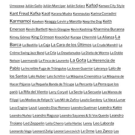
Kafod
Umezawa
Julián Gallo
Julián Marcipar
Julián Solarz
Kansas City Style
Kant Freud Kafka
Kaoll
Karina Corradini
Karana Mudra
Karenautas
Karmamoi
Keith
Keaggy Levin y Marotta
Kawken
Keep the Dog
Emerson
Kevin Bartlett
Kharmina Buranna
Kevin Glasgow
Kevin Kastning
La
King Crimson
La Alianza
Kimey Gómez
KnockOut
Kuropa
L'Hermité
Barca
La Cara de los Últimos
La Caja
La Bastilla
La Cruda Mandril
La
La Cría
Créme Swing Jazz Band
La Desatanudos
La Dieta de Worms
La Doble
La Gota
La Herencia de
Nelson
Laermandá
La Finca de Laurento
Pablo
Lalo de
La Increíble Fuga de Triángulos
La Joven Guarrior
Lakranya
los Santos
Lalo Huber
Lalo Schifrin
La Máquina Cinemática
La Máquina de
La Perra que los
Hacer Pájaros
La Pequeña Banda de Trícupa
La Percanta
parió
La Rifa del Viento
La Secta
La Secuela
Larry Coryell
Las Manos de
La Vaca Lunar
Filippi
Las Medias de Felipe IV
Las Mil de Zafiro
Laszlo Gardony
Leandro Kalén
Lava Engine
Lazuli
Leandro Diaz Romero
Leandro Guelman
Leandro Ragusa
Leandro
Leandro Nuñez
Leandro Sayanes & Si Vos Querés
Troiano
Led Zeppelin
Leo Laborda
Leila Cherro
Leila Harlac
Lenny
Le Orme
Leo Zanco
Leonardo Vega
Leonard Zelig
Leonor Levcovich
Les