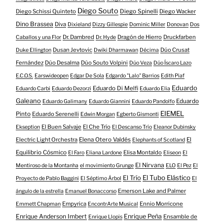
Diego Souto
Diego Schissi Quinteto
Diego Spinelli
Diego Wacker
Dino Brassea
Diva
Dixieland
Dizzy Gillespie
Dominic Miller
Donovan
Dos
Dr. Dambred
Dragón de Hierro
Druckfarben
Caballos y una Flor
Dr. Hyde
Dusan Jevtovic
Dúo Crusat
Duke Ellington
Dwiki Dharmawan
Décima
Fernández
Dúo Desalma
Dúo Souto Volpini
Dúo Veza
Dúo Íscaro Lazo
E.C.O.S.
Earswideopen
Edgar De Sola
Edgardo "Lalo" Barrios
Edith Piaf
Eduardo
Eduardo Di Melfi
Eduardo Carbi
Eduardo Dezorzi
Eduardo Elia
Galeano
Eduardo
Eduardo Galimany
Eduardo Giannini
Eduardo Pandolfo
EIEMEL
Pinto
Eduardo Serenelli
Edwin Morgan
Egberto Gismonti
El Buen Salvaje
El Che Trío
Ekseption
El Descanso Trío
Eleanor Dubinsky
Electric Light Orchestra
Elena Otero Valdés
El
Elephants of Scotland
Equilibrio Cósmico
Elisa Montaldo
El Faro
Eliana Lardone
Eliseon
El
El Nirvana
Mentiroso de la Montanha
el movimiento Grunge
ELO
El Pez
El
El Tubo Elástico
El Trío
Proyecto de Pablo Baggini
El Séptimo Árbol
El
Emerson Lake and Palmer
ángulo de la estrella
Emanuel Bonaccorso
Empyrica
Ennio Morricone
Emmett Chapman
EncontrArte Musical
Enrique Anderson Imbert
Enrique Peña
Ensamble de
Enrique Llopis