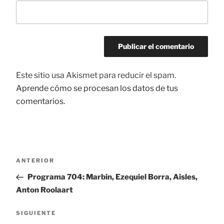
Este sitio usa Akismet para reducir el spam.
Aprende cómo se procesan los datos de tus
comentarios.
Navegación
ANTERIOR
Entrada
de
anterior:
Programa 704: Marbin, Ezequiel Borra, Aisles,
entradas
Anton Roolaart
SIGUIENTE
Siguiente