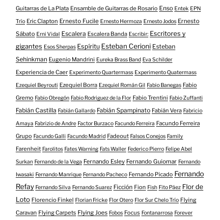
Enso
Guitarras de La Plata
Ensamble de Guitarras de Rosario
Entek
EPN
Eric Clapton
Ernesto Fucile
Ernesto
Trío
Ernesto Hermoza
Ernesto Jodos
Escritores y
Escalera
Sábato
Escalera Banda
Erni Vidal
Escribir:
gigantes
Esteban Cerioni
Espíritu
Esteban
Esos Sherpas
Sehinkman
Eugenio Mandrini
Eureka Brass Band
Eva Schilder
Experiencia de Caer
Experimento Quartermass
Experimento Quatermass
Ezequiel Borra
Fabio
Ezequiel Beyrouti
Ezequiel Román Gil
Fabio Banegas
Gremo
Fabio Trentini
Fabio Obregón
Fabio Rodriguez de la Flor
Fabio Zuffanti
Fabián Castilla
Fabián Spampinato
Fabián Vera
Fabián Gallardo
Fabricio
Facundo Ferreira
Amaya
Fabrizio de Andre
Factor Burzaco
Facundo Ferreira
Grupo
Fadeout
Facundo Galli
Facundo Madrid
Falsos Conejos
Family
Farenheit
Farolitos
Fates Warning
Fats Waller
Federico Pierro
Felipe Abel
Fernando Esley
Fernando Guiomar
Surkan
Fernando de la Vega
Fernando
Fernando
Fernando Picado
Iwasaki
Fernando Manrique
Fernando Pacheco
Refay
Flor de
Ficción
Fion
Fernando Silva
Fernando Suarez
Fish
Fito Páez
Loto
Florencio Finkel
Flying
Florian Fricke
Flor Otero
Flor Sur Chelo Trío
Caravan
Flying Carpets
Flying Joes
Focus
Fobos
Fontanarrosa
Forever