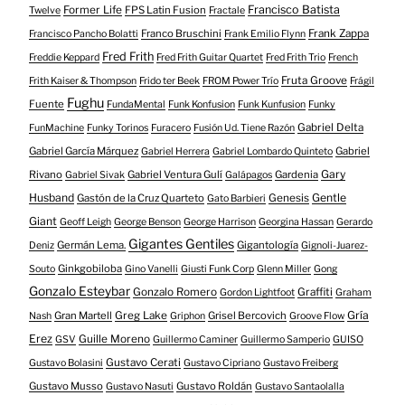
Francisco Batista
Former Life
FPS Latin Fusion
Twelve
Fractale
Franco Bruschini
Frank Zappa
Francisco Pancho Bolatti
Frank Emilio Flynn
Fred Frith
Freddie Keppard
Fred Frith Guitar Quartet
Fred Frith Trio
French
Fruta Groove
Frith Kaiser & Thompson
Frido ter Beek
FROM Power Trío
Frágil
Fughu
Fuente
FundaMental
Funk Konfusion
Funk Kunfusion
Funky
Gabriel Delta
FunMachine
Funky Torinos
Furacero
Fusión Ud. Tiene Razón
Gabriel García Márquez
Gabriel
Gabriel Herrera
Gabriel Lombardo Quinteto
Gary
Rivano
Gabriel Ventura Gulí
Gardenia
Gabriel Sivak
Galápagos
Husband
Gentle
Gastón de la Cruz Quarteto
Genesis
Gato Barbieri
Giant
Geoff Leigh
George Benson
George Harrison
Georgina Hassan
Gerardo
Gigantes Gentiles
Germán Lema.
Gigantología
Deniz
Gignoli-Juarez-
Ginkgobiloba
Souto
Gino Vanelli
Giusti Funk Corp
Glenn Miller
Gong
Gonzalo Esteybar
Gonzalo Romero
Graffiti
Gordon Lightfoot
Graham
Gría
Gran Martell
Greg Lake
Grisel Bercovich
Nash
Griphon
Groove Flow
Erez
Guille Moreno
GSV
Guillermo Caminer
Guillermo Samperio
GUISO
Gustavo Cerati
Gustavo Bolasini
Gustavo Cipriano
Gustavo Freiberg
Gustavo Musso
Gustavo Roldán
Gustavo Nasuti
Gustavo Santaolalla