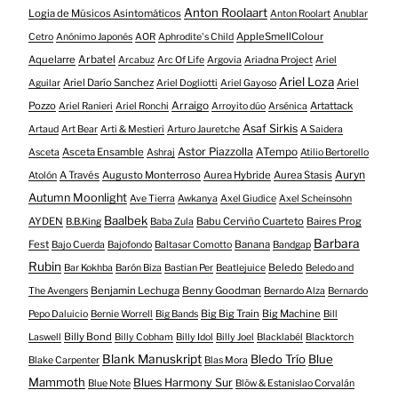
Anton Roolaart
Logia de Músicos Asintomáticos
Anton Roolart
Anublar
AppleSmellColour
Cetro
Anónimo Japonés
AOR
Aphrodite's Child
Aquelarre
Arbatel
Arcabuz
Arc Of Life
Argovia
Ariadna Project
Ariel
Ariel Loza
Ariel Darío Sanchez
Ariel
Aguilar
Ariel Dogliotti
Ariel Gayoso
Pozzo
Arraigo
Artattack
Ariel Ranieri
Ariel Ronchi
Arroyito dúo
Arsénica
Asaf Sirkis
Artaud
Art Bear
Arti & Mestieri
Arturo Jauretche
A Saidera
Astor Piazzolla
Asceta Ensamble
ATempo
Asceta
Ashraj
Atilio Bertorello
Auryn
A Través
Augusto Monterroso
Aurea Hybride
Aurea Stasis
Atolón
Autumn Moonlight
Ave Tierra
Awkanya
Axel Giudice
Axel Scheinsohn
Baalbek
AYDEN
Babu Cerviño Cuarteto
Baires Prog
B.B.King
Baba Zula
Barbara
Fest
Banana
Bajo Cuerda
Bajofondo
Baltasar Comotto
Bandgap
Rubin
Beledo
Bar Kokhba
Barón Biza
Bastian Per
Beatlejuice
Beledo and
Benjamin Lechuga
Benny Goodman
The Avengers
Bernardo Alza
Bernardo
Big Big Train
Big Machine
Pepo Daluicio
Bernie Worrell
Big Bands
Bill
Billy Bond
Laswell
Billy Cobham
Billy Idol
Billy Joel
Blacklabél
Blacktorch
Blank Manuskript
Bledo Trío
Blue
Blake Carpenter
Blas Mora
Mammoth
Blues Harmony Sur
Blue Note
Blöw & Estanislao Corvalán