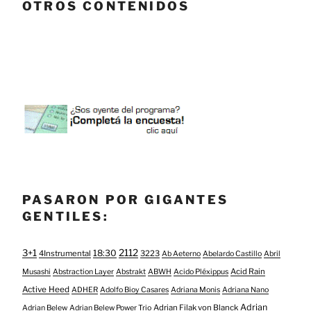
OTROS CONTENIDOS
PASARON POR GIGANTES
GENTILES:
3+1
2112
18:30
4Instrumental
3223
Ab Aeterno
Abelardo Castillo
Abril
Acid Rain
Musashi
Abstraction Layer
Abstrakt
ABWH
Acido Pléxippus
Active Heed
ADHER
Adolfo Bioy Casares
Adriana Monis
Adriana Nano
Adrian
Adrian Filak von Blanck
Adrian Belew
Adrian Belew Power Trio