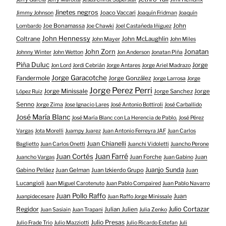
Jinetes negros
Joaco Vaccari
Jimmy Johnson
Joaquín Fridman
Joaquín
Joe Bonamassa
John
Lombardo
Joe Chawki
Joel Castañeda Iñiguez
John Hennessy
Coltrane
John McLaughlin
John Mayer
John Miles
John Zorn
Jonatan
Johnny Winter
John Wetton
Jon Anderson
Jonatan Piña
Piña Duluc
Jorge
Jon Lord
Jordi Cebrián
Jorge Antares
Jorge Ariel Madrazo
Jorge Garacotche
Fandermole
Jorge González
Jorge Larrosa
Jorge
Jorge Perez Perri
Jorge Minissale
Jorge Sanchez
Jorge
López Ruiz
Senno
Jorge Zima
Jose Ignacio Lares
José Antonio Bottiroli
José Carballido
José María Blanc
José María Blanc con La Herencia de Pablo.
José Pérez
Vargas
Jota Morelli
Juampy Juarez
Juan Antonio Ferreyra JAF
Juan Carlos
Juan Chianelli
Baglietto
Juan Carlos Onetti
Juanchi Vidoletti
Juancho Perone
Juan Farré
Juan Cortés
Juan Forche
Juan
Juancho Vargas
Juan Gabino
Juanjo Sunda
Gabino Peláez
Juan Gelman
Juan Izkierdo Grupo
Juan
Lucangioli
Juan Miguel Carotenuto
Juan Pablo Compaired
Juan Pablo Navarro
Juan Pollo Raffo
Juan
Juanpidecesare
Juan Raffo Jorge Minissale
Regidor
Julio Cortazar
Julian Julien
Juan Sasiain
Juan Trapani
Julia Zenko
Julio Presas
Julio Frade Trio
Julio Mazziotti
Julio Ricardo Estefan
Juli