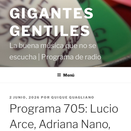
Saltar
GIGANTES
al
contenido
GENTILES
La buena música que no se
escucha | Programa de radio
Menú
PUBLICADO
2 JUNIO, 2026
POR
QUIQUE QUAGLIANO
EL
Programa 705: Lucio
Arce, Adriana Nano,