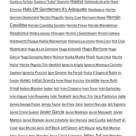
Habitat
Gustavo Scholz
Gustavo “Lobo” Giannini
Hablando de arte
Hans
Hats Off Gentlemen It's Adequate
Zimmer
Headspace
Hector
Hernán
Hector Pegullo
Germán Oesterheld
Henry Cow
Hermann Hesse
Cassibba
Hernán Cassibba Sexteto
Hernán Flores
Hernán Mandelman
Hexatónica
Hilda Lizarazu
Hincapie
Hiromi's Sonicbloom
Hiromi Uehara
Holdsworth Pasqua Haslip Wackerman
Homero Lavorano
Hora Cero
Hot Club
Huancara
Hugo Bertone
Hugo & Los Gemelos
Hugo Antonelli
Hugo
Huinca
Hush
García
Hugo Gonzalez Neira
Hunka Munka
Hyacintus
Héctor
Hallal
Héctor Pegullo Trío
Identikit
Ignacio Arigós
Ignacio Montoya Carlotto
Ignacio Puccini
Igor Gnomo
Septeto
Ike Parodi
Illutia
Il Sogno di Rubik
In-
Initial Gravity
Invisible
Irene Ruth
fusión
INAMU
Inner Road
Invictor
Irreal
Isidoro Blaisten
Isobar
Iszil
Ivan Chaparro
Ivan Tovar
Iván Garbulsky
Iván Tarabelli
Jaco Pastorius
Jade
Iván Iñiguez
Iván Rusansky
Jack Rozz Trío
Jano
James George Frazer
James Taylor
Jan Fiala
Jasmín Narvaja
Jati Signorio
Javier García
Javier
Javier Chino Suárez
Javier Madrazo
Javier Malosetti
Mareco
Jazz Cuvée
Javier Robledo
Javier Villafañe
Javi Herrera
Jaén Kieff
JC
Jeff Beck
Jeff Green
Cinel
Jean Michel Jarre
Jeff Wayne
Jelly Roll Morton
Jethro Tull
Jimi Hendrix
Jerry Garcia
Jerry Marotta
Jesus Christ Superstar