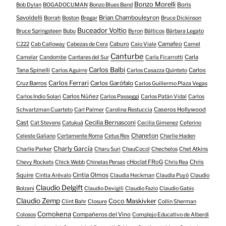
Bonzo Morelli
Boris
Bob Dylan
BOGADOCUMAN
Bonzo Blues Band
Savoldelli
Brian Chambouleyron
Borrah
Boston
Bregar
Bruce Dickinson
Buceador Voltio
Bruce Springsteen
Bubu
Byron
Bálticos
Bárbara Legato
Caburo
Camafeo
C222
Cab Calloway
Cabezas de Cera
Caio Viale
Camel
Canturbe
Carla
Camelar
Candombe
Cantares del Sur
Carla Ficarrotti
Carlos Balbi
Tana Spinelli
Carlos
Carlos Aguirre
Carlos Casazza Quinteto
Carlos Ferrari
Cruz Barros
Carlos Garófalo
Carlos Guillermo Plaza Vegas
Carlos Núñez
Carlos Indio Solari
Carlos Passeggi
Carlos Patán Vidal
Carlos
Caseros Hollywood
Schvartzman Cuarteto
Carl Palmer
Carolina Restuccia
Cast
Cecilia Bernasconi
Cat Stevens
Catukuá
Cecilia Gimenez
Ceferino
Chaneton
Celeste Galiano
Certamente Roma
Cetus Rex
Charlie Haden
Charly García
Charlie Parker
Charu Suri
ChauCoco!
Chechelos
Chet Atkins
cHoclat FRoG
Chris
Chevy Rockets
Chick Webb
Chinelas Persas
Chris Rea
Squire
Cintia Olmos
Cintia Arévalo
Claudia Heckman
Claudia Puyó
Claudio
Claudio Delgift
Bolzani
Claudio Devigili
Claudio Fazio
Claudio Gabis
Claudio Zemp
Coco Maskivker
Clint Bahr
Closure
Collin Sherman
Comokena
Compañeros del Vino
Colosos
Complejo Educativo de Alberdi