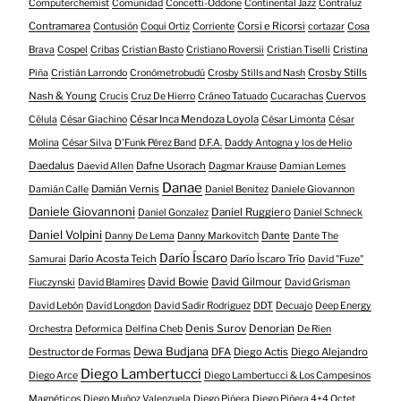
Computerchemist
Comunidad
Concetti-Oddone
Continental Jazz
Contraluz
Contramarea
Corsi e Ricorsi
Contusión
Coqui Ortiz
Corriente
cortazar
Cosa
Brava
Cospel
Cribas
Cristian Basto
Cristiano Roversii
Cristian Tiselli
Cristina
Crosby Stills
Piña
Cristián Larrondo
Cronómetrobudú
Crosby Stills and Nash
Nash & Young
Cuervos
Crucis
Cruz De Hierro
Cráneo Tatuado
Cucarachas
César Inca Mendoza Loyola
Célula
César Giachino
César Limonta
César
Molina
César Silva
D'Funk Pérez Band
D.F.A.
Daddy Antogna y los de Helio
Daedalus
Dafne Usorach
Daevid Allen
Dagmar Krause
Damian Lemes
Danae
Damián Vernis
Damián Calle
Daniel Benitez
Daniele Giovannon
Daniele Giovannoni
Daniel Ruggiero
Daniel Gonzalez
Daniel Schneck
Daniel Volpini
Dante
Danny De Lema
Danny Markovitch
Dante The
Darío Íscaro
Darío Acosta Teich
Darío Íscaro Trío
Samurai
David "Fuze"
David Bowie
David Gilmour
Fiuczynski
David Blamires
David Grisman
David Lebón
David Longdon
David Sadir Rodriguez
DDT
Decuajo
Deep Energy
Denis Surov
Denorian
Orchestra
Deformica
Delfina Cheb
De Rien
Dewa Budjana
Destructor de Formas
DFA
Diego Actis
Diego Alejandro
Diego Lambertucci
Diego Arce
Diego Lambertucci & Los Campesinos
Magnéticos
Diego Muñoz Valenzuela
Diego Piñera
Diego Piñera 4+4 Octet