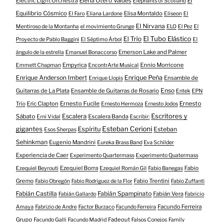
Electric Light Orchestra
Elena Otero Valdés
El
Elephants of Scotland
Equilibrio Cósmico
Elisa Montaldo
El Faro
Eliana Lardone
Eliseon
El
El Nirvana
Mentiroso de la Montanha
el movimiento Grunge
ELO
El Pez
El
El Tubo Elástico
El Trío
Proyecto de Pablo Baggini
El Séptimo Árbol
El
Emerson Lake and Palmer
ángulo de la estrella
Emanuel Bonaccorso
Empyrica
Ennio Morricone
Emmett Chapman
EncontrArte Musical
Enrique Anderson Imbert
Enrique Peña
Ensamble de
Enrique Llopis
Enso
Guitarras de La Plata
Ensamble de Guitarras de Rosario
Entek
EPN
Eric Clapton
Ernesto Fucile
Ernesto
Trío
Ernesto Hermoza
Ernesto Jodos
Escritores y
Escalera
Sábato
Escalera Banda
Erni Vidal
Escribir:
gigantes
Esteban Cerioni
Espíritu
Esteban
Esos Sherpas
Sehinkman
Eugenio Mandrini
Eureka Brass Band
Eva Schilder
Experiencia de Caer
Experimento Quartermass
Experimento Quatermass
Ezequiel Borra
Fabio
Ezequiel Beyrouti
Ezequiel Román Gil
Fabio Banegas
Gremo
Fabio Trentini
Fabio Obregón
Fabio Rodriguez de la Flor
Fabio Zuffanti
Fabián Castilla
Fabián Spampinato
Fabián Vera
Fabián Gallardo
Fabricio
Facundo Ferreira
Amaya
Fabrizio de Andre
Factor Burzaco
Facundo Ferreira
Grupo
Fadeout
Facundo Galli
Facundo Madrid
Falsos Conejos
Family