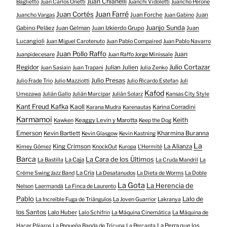
Juan Chianelli
Baglietto
Juan Carlos Onetti
Juanchi Vidoletti
Juancho Perone
Juan Farré
Juan Cortés
Juan Forche
Juan
Juancho Vargas
Juan Gabino
Juanjo Sunda
Gabino Peláez
Juan Gelman
Juan Izkierdo Grupo
Juan
Lucangioli
Juan Miguel Carotenuto
Juan Pablo Compaired
Juan Pablo Navarro
Juan Pollo Raffo
Juan
Juanpidecesare
Juan Raffo Jorge Minissale
Regidor
Julio Cortazar
Julian Julien
Juan Sasiain
Juan Trapani
Julia Zenko
Julio Presas
Julio Frade Trio
Julio Mazziotti
Julio Ricardo Estefan
Juli
Kafod
Umezawa
Julián Gallo
Julián Marcipar
Julián Solarz
Kansas City Style
Kant Freud Kafka
Kaoll
Karina Corradini
Karana Mudra
Karenautas
Karmamoi
Keith
Keaggy Levin y Marotta
Kawken
Keep the Dog
Emerson
Kevin Bartlett
Kharmina Buranna
Kevin Glasgow
Kevin Kastning
La
King Crimson
La Alianza
Kimey Gómez
KnockOut
Kuropa
L'Hermité
Barca
La Cara de los Últimos
La Caja
La Bastilla
La Cruda Mandril
La
La Cría
Créme Swing Jazz Band
La Desatanudos
La Dieta de Worms
La Doble
La Gota
La Herencia de
Nelson
Laermandá
La Finca de Laurento
Pablo
Lalo de
La Increíble Fuga de Triángulos
La Joven Guarrior
Lakranya
los Santos
Lalo Huber
Lalo Schifrin
La Máquina Cinemática
La Máquina de
La Perra que los
Hacer Pájaros
La Pequeña Banda de Trícupa
La Percanta