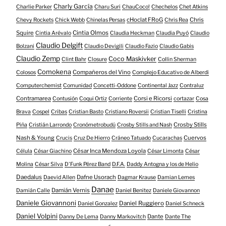
Charly García
Charlie Parker
Charu Suri
ChauCoco!
Chechelos
Chet Atkins
cHoclat FRoG
Chris
Chevy Rockets
Chick Webb
Chinelas Persas
Chris Rea
Squire
Cintia Olmos
Cintia Arévalo
Claudia Heckman
Claudia Puyó
Claudio
Claudio Delgift
Bolzani
Claudio Devigili
Claudio Fazio
Claudio Gabis
Claudio Zemp
Coco Maskivker
Clint Bahr
Closure
Collin Sherman
Comokena
Compañeros del Vino
Colosos
Complejo Educativo de Alberdi
Computerchemist
Comunidad
Concetti-Oddone
Continental Jazz
Contraluz
Contramarea
Corsi e Ricorsi
Contusión
Coqui Ortiz
Corriente
cortazar
Cosa
Brava
Cospel
Cribas
Cristian Basto
Cristiano Roversii
Cristian Tiselli
Cristina
Crosby Stills
Piña
Cristián Larrondo
Cronómetrobudú
Crosby Stills and Nash
Nash & Young
Cuervos
Crucis
Cruz De Hierro
Cráneo Tatuado
Cucarachas
César Inca Mendoza Loyola
Célula
César Giachino
César Limonta
César
Molina
César Silva
D'Funk Pérez Band
D.F.A.
Daddy Antogna y los de Helio
Daedalus
Dafne Usorach
Daevid Allen
Dagmar Krause
Damian Lemes
Danae
Damián Vernis
Damián Calle
Daniel Benitez
Daniele Giovannon
Daniele Giovannoni
Daniel Ruggiero
Daniel Gonzalez
Daniel Schneck
Daniel Volpini
Dante
Danny De Lema
Danny Markovitch
Dante The