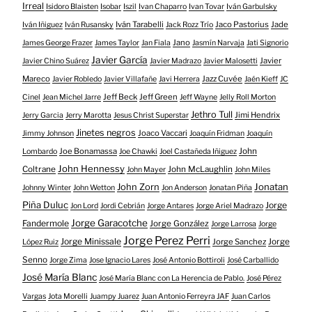
Irreal
Isidoro Blaisten
Isobar
Iszil
Ivan Chaparro
Ivan Tovar
Iván Garbulsky
Iván Tarabelli
Jaco Pastorius
Jade
Iván Iñiguez
Iván Rusansky
Jack Rozz Trío
Jano
James George Frazer
James Taylor
Jan Fiala
Jasmín Narvaja
Jati Signorio
Javier García
Javier
Javier Chino Suárez
Javier Madrazo
Javier Malosetti
Mareco
Jazz Cuvée
Javier Robledo
Javier Villafañe
Javi Herrera
Jaén Kieff
JC
Jeff Beck
Jeff Green
Cinel
Jean Michel Jarre
Jeff Wayne
Jelly Roll Morton
Jethro Tull
Jimi Hendrix
Jerry Garcia
Jerry Marotta
Jesus Christ Superstar
Jinetes negros
Joaco Vaccari
Jimmy Johnson
Joaquín Fridman
Joaquín
Joe Bonamassa
John
Lombardo
Joe Chawki
Joel Castañeda Iñiguez
John Hennessy
Coltrane
John McLaughlin
John Mayer
John Miles
John Zorn
Jonatan
Johnny Winter
John Wetton
Jon Anderson
Jonatan Piña
Piña Duluc
Jorge
Jon Lord
Jordi Cebrián
Jorge Antares
Jorge Ariel Madrazo
Jorge Garacotche
Fandermole
Jorge González
Jorge Larrosa
Jorge
Jorge Perez Perri
Jorge Minissale
Jorge Sanchez
Jorge
López Ruiz
Senno
Jorge Zima
Jose Ignacio Lares
José Antonio Bottiroli
José Carballido
José María Blanc
José María Blanc con La Herencia de Pablo.
José Pérez
Vargas
Jota Morelli
Juampy Juarez
Juan Antonio Ferreyra JAF
Juan Carlos