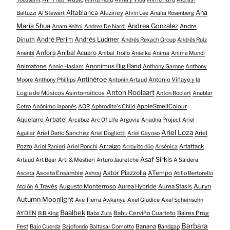
Altablanca
Ana
Aluziney
Baltuzzi
Al Stewart
Alvin Lee
Analía Rosenberg
María Shua
Andrea Gonzalez
Andre
Anam Keltoi
Andrea De Nardi
André Perim
Andrés Ludmer
Dinuth
Andrés Rexach Group
Andrés Ruiz
Anfora
Anibal Acuaro
Anenbi
Anibal Troilo
Anielka
Anima
Anima Mundi
Animatone
Anonimus Big Band
Annie Haslam
Anthony Garone
Anthony
Antihéroe
Antonio Viñayo y la
Moore
Anthony Phillips
Antonin Artaud
Anton Roolaart
Logia de Músicos Asintomáticos
Anton Roolart
Anublar
AppleSmellColour
Cetro
Anónimo Japonés
AOR
Aphrodite's Child
Aquelarre
Arbatel
Arcabuz
Arc Of Life
Argovia
Ariadna Project
Ariel
Ariel Loza
Ariel Darío Sanchez
Ariel
Aguilar
Ariel Dogliotti
Ariel Gayoso
Pozzo
Arraigo
Artattack
Ariel Ranieri
Ariel Ronchi
Arroyito dúo
Arsénica
Asaf Sirkis
Artaud
Art Bear
Arti & Mestieri
Arturo Jauretche
A Saidera
Astor Piazzolla
Asceta Ensamble
ATempo
Asceta
Ashraj
Atilio Bertorello
Auryn
A Través
Augusto Monterroso
Aurea Hybride
Aurea Stasis
Atolón
Autumn Moonlight
Ave Tierra
Awkanya
Axel Giudice
Axel Scheinsohn
Baalbek
AYDEN
Babu Cerviño Cuarteto
Baires Prog
B.B.King
Baba Zula
Barbara
Fest
Banana
Bajo Cuerda
Bajofondo
Baltasar Comotto
Bandgap