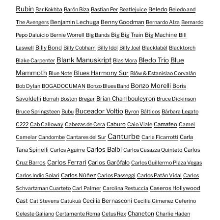
Rubin
Beledo
Bar Kokhba
Barón Biza
Bastian Per
Beatlejuice
Beledo and
Benjamin Lechuga
Benny Goodman
The Avengers
Bernardo Alza
Bernardo
Big Big Train
Big Machine
Pepo Daluicio
Bernie Worrell
Big Bands
Bill
Billy Bond
Laswell
Billy Cobham
Billy Idol
Billy Joel
Blacklabél
Blacktorch
Blank Manuskript
Bledo Trío
Blue
Blake Carpenter
Blas Mora
Mammoth
Blues Harmony Sur
Blue Note
Blöw & Estanislao Corvalán
Bonzo Morelli
Boris
Bob Dylan
BOGADOCUMAN
Bonzo Blues Band
Savoldelli
Brian Chambouleyron
Borrah
Boston
Bregar
Bruce Dickinson
Buceador Voltio
Bruce Springsteen
Bubu
Byron
Bálticos
Bárbara Legato
Caburo
Camafeo
C222
Cab Calloway
Cabezas de Cera
Caio Viale
Camel
Canturbe
Carla
Camelar
Candombe
Cantares del Sur
Carla Ficarrotti
Carlos Balbi
Tana Spinelli
Carlos
Carlos Aguirre
Carlos Casazza Quinteto
Carlos Ferrari
Cruz Barros
Carlos Garófalo
Carlos Guillermo Plaza Vegas
Carlos Núñez
Carlos Indio Solari
Carlos Passeggi
Carlos Patán Vidal
Carlos
Caseros Hollywood
Schvartzman Cuarteto
Carl Palmer
Carolina Restuccia
Cast
Cecilia Bernasconi
Cat Stevens
Catukuá
Cecilia Gimenez
Ceferino
Chaneton
Celeste Galiano
Certamente Roma
Cetus Rex
Charlie Haden