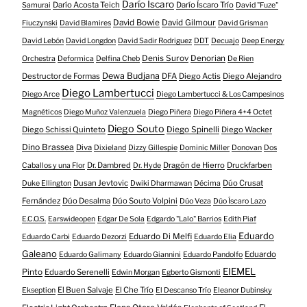
Darío Íscaro
Darío Acosta Teich
Darío Íscaro Trío
Samurai
David "Fuze"
David Bowie
David Gilmour
Fiuczynski
David Blamires
David Grisman
David Lebón
David Longdon
David Sadir Rodriguez
DDT
Decuajo
Deep Energy
Denis Surov
Denorian
Orchestra
Deformica
Delfina Cheb
De Rien
Dewa Budjana
Destructor de Formas
DFA
Diego Actis
Diego Alejandro
Diego Lambertucci
Diego Arce
Diego Lambertucci & Los Campesinos
Magnéticos
Diego Muñoz Valenzuela
Diego Piñera
Diego Piñera 4+4 Octet
Diego Souto
Diego Schissi Quinteto
Diego Spinelli
Diego Wacker
Dino Brassea
Diva
Dixieland
Dizzy Gillespie
Dominic Miller
Donovan
Dos
Dr. Dambred
Dragón de Hierro
Druckfarben
Caballos y una Flor
Dr. Hyde
Dusan Jevtovic
Dúo Crusat
Duke Ellington
Dwiki Dharmawan
Décima
Fernández
Dúo Desalma
Dúo Souto Volpini
Dúo Veza
Dúo Íscaro Lazo
E.C.O.S.
Earswideopen
Edgar De Sola
Edgardo "Lalo" Barrios
Edith Piaf
Eduardo
Eduardo Di Melfi
Eduardo Carbi
Eduardo Dezorzi
Eduardo Elia
Galeano
Eduardo
Eduardo Galimany
Eduardo Giannini
Eduardo Pandolfo
EIEMEL
Pinto
Eduardo Serenelli
Edwin Morgan
Egberto Gismonti
El Buen Salvaje
El Che Trío
Ekseption
El Descanso Trío
Eleanor Dubinsky