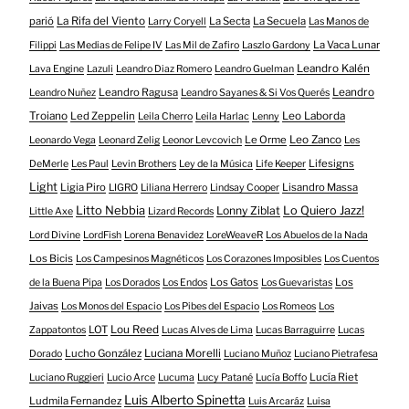
parió
La Rifa del Viento
La Secta
La Secuela
Larry Coryell
Las Manos de
La Vaca Lunar
Filippi
Las Medias de Felipe IV
Las Mil de Zafiro
Laszlo Gardony
Leandro Kalén
Lava Engine
Lazuli
Leandro Diaz Romero
Leandro Guelman
Leandro Ragusa
Leandro
Leandro Nuñez
Leandro Sayanes & Si Vos Querés
Troiano
Led Zeppelin
Leo Laborda
Leila Cherro
Leila Harlac
Lenny
Le Orme
Leo Zanco
Leonardo Vega
Leonard Zelig
Leonor Levcovich
Les
Lifesigns
DeMerle
Les Paul
Levin Brothers
Ley de la Música
Life Keeper
Light
Ligia Piro
Lisandro Massa
LIGRO
Liliana Herrero
Lindsay Cooper
Litto Nebbia
Lonny Ziblat
Lo Quiero Jazz!
Little Axe
Lizard Records
Lord Divine
LordFish
Lorena Benavidez
LoreWeaveR
Los Abuelos de la Nada
Los Bicis
Los Campesinos Magnéticos
Los Corazones Imposibles
Los Cuentos
Los Gatos
Los
de la Buena Pipa
Los Dorados
Los Endos
Los Guevaristas
Jaivas
Los Monos del Espacio
Los Pibes del Espacio
Los Romeos
Los
LOT
Lou Reed
Zappatontos
Lucas Alves de Lima
Lucas Barraguirre
Lucas
Lucho González
Luciana Morelli
Dorado
Luciano Muñoz
Luciano Pietrafesa
Lucía Riet
Luciano Ruggieri
Lucio Arce
Lucuma
Lucy Patané
Lucía Boffo
Luis Alberto Spinetta
Ludmila Fernandez
Luis Arcaráz
Luisa