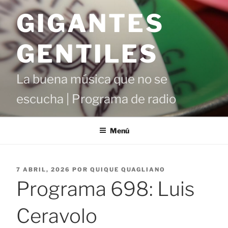
Saltar
GIGANTES
al
contenido
GENTILES
La buena música que no se
escucha | Programa de radio
Menú
PUBLICADO
7 ABRIL, 2026
POR
QUIQUE QUAGLIANO
EL
Programa 698: Luis
Ceravolo