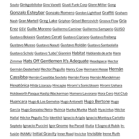
Ginkgobiloba
Souto
Gino Vanelli
Giusti Funk Corp
Glenn Miller
Gong
Gonzalo Esteybar
Gonzalo Romero
Graffiti
Gordon Lightfoot
Graham
Gría
Gran Martell
Greg Lake
Grisel Bercovich
Nash
Griphon
Groove Flow
Erez
Guille Moreno
GSV
Guillermo Caminer
Guillermo Samperio
GUISO
Gustavo Cerati
Gustavo Bolasini
Gustavo Cipriano
Gustavo Freiberg
Gustavo Musso
Gustavo Roldán
Gustavo Nasuti
Gustavo Santaolalla
Habitat
Gustavo Scholz
Gustavo “Lobo” Giannini
Hablando de arte
Hans
Hats Off Gentlemen It's Adequate
Zimmer
Headspace
Hector
Hernán
Hector Pegullo
Germán Oesterheld
Henry Cow
Hermann Hesse
Cassibba
Hernán Cassibba Sexteto
Hernán Flores
Hernán Mandelman
Hexatónica
Hilda Lizarazu
Hincapie
Hiromi's Sonicbloom
Hiromi Uehara
Holdsworth Pasqua Haslip Wackerman
Homero Lavorano
Hora Cero
Hot Club
Huancara
Hugo Bertone
Hugo & Los Gemelos
Hugo Antonelli
Hugo
Huinca
Hush
García
Hugo Gonzalez Neira
Hunka Munka
Hyacintus
Héctor
Hallal
Héctor Pegullo Trío
Identikit
Ignacio Arigós
Ignacio Montoya Carlotto
Ignacio Puccini
Igor Gnomo
Septeto
Ike Parodi
Illutia
Il Sogno di Rubik
In-
Initial Gravity
Invisible
Irene Ruth
fusión
INAMU
Inner Road
Invictor