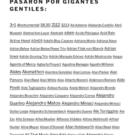
PASARON POR GIGANTES
GENTILES:
3+1
2112
18:30
4Instrumental
3223
Ab Aeterno
Abelardo Castillo
Abril
Acid Rain
Musashi
Abstraction Layer
Abstrakt
ABWH
Acido Pléxippus
Active Heed
ADHER
Adolfo Bioy Casares
Adriana Monis
Adriana Nano
Adrian
Adrian Filak von Blanck
Adrian Belew
Adrian Belew Power Trio
Iowa
Adrián Gruning Trío
Adrián Marqués Gómez
Adrián Mastrocola
Aequo
Agents of Mercy
Agharta Proyect
Agustina Banegas
Agustín Millares
Aisles
Akenathon
Alan
Alambre González
Alan Lomax
Alan Parker
Aldo
Parsons
Alan Reed
Alan White
Alas
Alberto Bonomi
Aldemaro Romero
Pinelli
Aldo Tagliapietra
Aldous Huxley
Aledo Meloni
Alejandro Brondo
Alejandro
Alejandro Bruschini
Alejandro Casquero
Alejandro Correa
Alejandro Matos
Guarino
Alejandro Miniaci
Alejandro Miniaci
Ale Torriggino
Guitar Loops
Alejandro Schanzenbach
Alejandro Suarez
Ale
Alfonso Vidales
Zar
Alfa Sintesis
Alfed Mueller
Alfons Wohlmuth
Alfred
Allan Holdsworth
Hunter
Aline Meyer
Alison O​’​Donnell
Allan Reed
Allen
All That Music
Alma Kala
Almendra
Toussaint
Alma y Vida
Aloras-