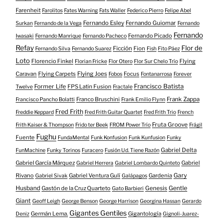
Farenheit
Farolitos
Fates Warning
Fats Waller
Federico Pierro
Felipe Abel
Fernando Esley
Fernando Guiomar
Surkan
Fernando de la Vega
Fernando
Fernando
Fernando Picado
Iwasaki
Fernando Manrique
Fernando Pacheco
Refay
Flor de
Ficción
Fion
Fernando Silva
Fernando Suarez
Fish
Fito Páez
Loto
Florencio Finkel
Flying
Florian Fricke
Flor Otero
Flor Sur Chelo Trío
Caravan
Flying Carpets
Flying Joes
Focus
Fobos
Fontanarrosa
Forever
Francisco Batista
Former Life
FPS Latin Fusion
Twelve
Fractale
Franco Bruschini
Frank Zappa
Francisco Pancho Bolatti
Frank Emilio Flynn
Fred Frith
Freddie Keppard
Fred Frith Guitar Quartet
Fred Frith Trio
French
Fruta Groove
Frith Kaiser & Thompson
Frido ter Beek
FROM Power Trío
Frágil
Fughu
Fuente
FundaMental
Funk Konfusion
Funk Kunfusion
Funky
Gabriel Delta
FunMachine
Funky Torinos
Furacero
Fusión Ud. Tiene Razón
Gabriel García Márquez
Gabriel
Gabriel Herrera
Gabriel Lombardo Quinteto
Gary
Rivano
Gabriel Ventura Gulí
Gardenia
Gabriel Sivak
Galápagos
Husband
Gentle
Gastón de la Cruz Quarteto
Genesis
Gato Barbieri
Giant
Geoff Leigh
George Benson
George Harrison
Georgina Hassan
Gerardo
Gigantes Gentiles
Germán Lema.
Gigantología
Deniz
Gignoli-Juarez-