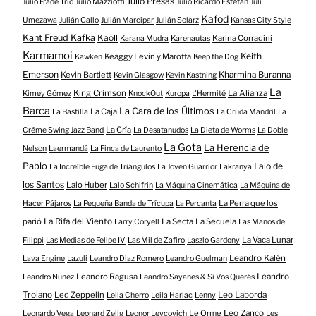
Julio Presas
Julio Frade Trio
Julio Mazziotti
Julio Ricardo Estefan
Juli
Kafod
Umezawa
Julián Gallo
Julián Marcipar
Julián Solarz
Kansas City Style
Kant Freud Kafka
Kaoll
Karina Corradini
Karana Mudra
Karenautas
Karmamoi
Keith
Keaggy Levin y Marotta
Kawken
Keep the Dog
Emerson
Kevin Bartlett
Kharmina Buranna
Kevin Glasgow
Kevin Kastning
La
King Crimson
La Alianza
Kimey Gómez
KnockOut
Kuropa
L'Hermité
Barca
La Cara de los Últimos
La Caja
La Bastilla
La Cruda Mandril
La
La Cría
Créme Swing Jazz Band
La Desatanudos
La Dieta de Worms
La Doble
La Gota
La Herencia de
Nelson
Laermandá
La Finca de Laurento
Pablo
Lalo de
La Increíble Fuga de Triángulos
La Joven Guarrior
Lakranya
los Santos
Lalo Huber
Lalo Schifrin
La Máquina Cinemática
La Máquina de
La Perra que los
Hacer Pájaros
La Pequeña Banda de Trícupa
La Percanta
parió
La Rifa del Viento
La Secta
La Secuela
Larry Coryell
Las Manos de
La Vaca Lunar
Filippi
Las Medias de Felipe IV
Las Mil de Zafiro
Laszlo Gardony
Leandro Kalén
Lava Engine
Lazuli
Leandro Diaz Romero
Leandro Guelman
Leandro Ragusa
Leandro
Leandro Nuñez
Leandro Sayanes & Si Vos Querés
Troiano
Led Zeppelin
Leo Laborda
Leila Cherro
Leila Harlac
Lenny
Le Orme
Leo Zanco
Leonardo Vega
Leonard Zelig
Leonor Levcovich
Les