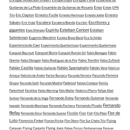
Enrique Llopis
Enso
Guitarras de La Plata
Ensamble de Guitarras de Rosario
Entek
EPN
Eric Clapton
Ernesto Fucile
Ernesto
Trío
Ernesto Hermoza
Ernesto Jodos
Escritores y
Escalera
Sábato
Escalera Banda
Erni Vidal
Escribir:
gigantes
Esteban Cerioni
Espíritu
Esteban
Esos Sherpas
Sehinkman
Eugenio Mandrini
Eureka Brass Band
Eva Schilder
Experiencia de Caer
Experimento Quartermass
Experimento Quatermass
Ezequiel Borra
Fabio
Ezequiel Beyrouti
Ezequiel Román Gil
Fabio Banegas
Gremo
Fabio Trentini
Fabio Obregón
Fabio Rodriguez de la Flor
Fabio Zuffanti
Fabián Castilla
Fabián Spampinato
Fabián Vera
Fabián Gallardo
Fabricio
Facundo Ferreira
Amaya
Fabrizio de Andre
Factor Burzaco
Facundo Ferreira
Grupo
Fadeout
Facundo Galli
Facundo Madrid
Falsos Conejos
Family
Farenheit
Farolitos
Fates Warning
Fats Waller
Federico Pierro
Felipe Abel
Fernando Esley
Fernando Guiomar
Surkan
Fernando de la Vega
Fernando
Fernando
Fernando Picado
Iwasaki
Fernando Manrique
Fernando Pacheco
Refay
Flor de
Ficción
Fion
Fernando Silva
Fernando Suarez
Fish
Fito Páez
Loto
Florencio Finkel
Flying
Florian Fricke
Flor Otero
Flor Sur Chelo Trío
Caravan
Flying Carpets
Flying Joes
Focus
Fobos
Fontanarrosa
Forever