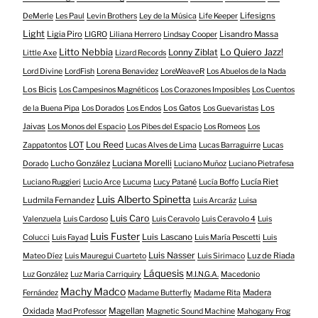
Lifesigns
DeMerle
Les Paul
Levin Brothers
Ley de la Música
Life Keeper
Light
Ligia Piro
Lisandro Massa
LIGRO
Liliana Herrero
Lindsay Cooper
Litto Nebbia
Lonny Ziblat
Lo Quiero Jazz!
Little Axe
Lizard Records
Lord Divine
LordFish
Lorena Benavidez
LoreWeaveR
Los Abuelos de la Nada
Los Bicis
Los Campesinos Magnéticos
Los Corazones Imposibles
Los Cuentos
Los Gatos
Los
de la Buena Pipa
Los Dorados
Los Endos
Los Guevaristas
Jaivas
Los Monos del Espacio
Los Pibes del Espacio
Los Romeos
Los
LOT
Lou Reed
Zappatontos
Lucas Alves de Lima
Lucas Barraguirre
Lucas
Lucho González
Luciana Morelli
Dorado
Luciano Muñoz
Luciano Pietrafesa
Lucía Riet
Luciano Ruggieri
Lucio Arce
Lucuma
Lucy Patané
Lucía Boffo
Luis Alberto Spinetta
Ludmila Fernandez
Luis Arcaráz
Luisa
Luis Caro
Valenzuela
Luis Cardoso
Luis Ceravolo
Luis Ceravolo 4
Luis
Luis Fuster
Luis Lascano
Colucci
Luis Fayad
Luis María Pescetti
Luis
Luis Nasser
Luz de Riada
Mateo Díez
Luis Mauregui Cuarteto
Luis Sirimaco
Láquesis
Luz González
Luz Maria Carriquiry
M.I.N.G.A.
Macedonio
Machy Madco
Madera
Fernández
Madame Butterfly
Madame Rita
Oxidada
Magellan
Mad Professor
Magnetic Sound Machine
Mahogany Frog