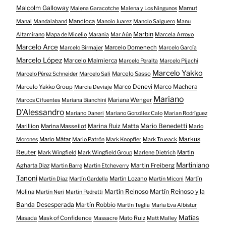
Malcolm Galloway
Mamut
Malena Garacotche
Malena y Los Ningunos
Mandioca
Manal
Mandalaband
Manolo Juarez
Manolo Salguero
Manu
Marbin
Altamirano
Mapa de Micelio
Marania
Mar Aún
Marcela Arroyo
Marcelo Arce
Marcelo Domenech
Marcelo Birmajer
Marcelo García
Marcelo López
Marcelo Malmierca
Marcelo Peralta
Marcelo Pijachi
Marcelo Yakko
Marcelo Sasso
Marcelo Pérez Schneider
Marcelo Sali
Marcelo Yakko Group
Marco Denevi
Marco Machera
Marcia Deviaje
Mariano
Mariana Wenger
Marcos Cifuentes
Mariana Bianchini
D'Alessandro
Mariano Daneri
Mariano González Calo
Marian Rodríguez
Mario Benedetti
Marillion
Marina Masseilot
Marina Ruiz Matta
Mario
Markus
Mario Mátar
Morones
Mario Patrón
Mark Knopfler
Mark Trueack
Reuter
Martin
Mark Wingfield
Mark Wingfield Group
Marlene Dietrich
Martiniano
Agharta Diaz
Martin Freiberg
Martin Barre
Martin Etcheverry
Tanoni
Martín Lozano
Martín
Martín Diaz
Martín Gardella
Martín Miconi
Martín Reinoso
Martín Reinoso y la
Molina
Martín Neri
Martín Pedretti
Banda Desesperada
Martín Robbio
Martín Teglia
María Eva Albistur
Matías
Masada
Mask of Confidence
Mato Ruiz
Massacre
Matt Malley