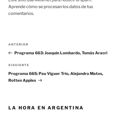
Aprende cómo se procesan los datos de tus
comentarios.
Navegación
ANTERIOR
Entrada
de
anterior:
Programa 663: Joaquín Lombardo, Tomás Aracri
entradas
SIGUIENTE
Siguiente
entrada
Programa 665: Pau Viguer Trío, Alejandro Matos,
Rotten Apples
LA HORA EN ARGENTINA