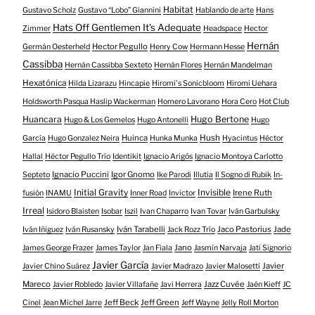
Habitat
Gustavo Scholz
Gustavo “Lobo” Giannini
Hablando de arte
Hans
Hats Off Gentlemen It's Adequate
Zimmer
Headspace
Hector
Hernán
Hector Pegullo
Germán Oesterheld
Henry Cow
Hermann Hesse
Cassibba
Hernán Cassibba Sexteto
Hernán Flores
Hernán Mandelman
Hexatónica
Hilda Lizarazu
Hincapie
Hiromi's Sonicbloom
Hiromi Uehara
Holdsworth Pasqua Haslip Wackerman
Homero Lavorano
Hora Cero
Hot Club
Huancara
Hugo Bertone
Hugo & Los Gemelos
Hugo Antonelli
Hugo
Huinca
Hush
García
Hugo Gonzalez Neira
Hunka Munka
Hyacintus
Héctor
Hallal
Héctor Pegullo Trío
Identikit
Ignacio Arigós
Ignacio Montoya Carlotto
Ignacio Puccini
Igor Gnomo
Septeto
Ike Parodi
Illutia
Il Sogno di Rubik
In-
Initial Gravity
Invisible
Irene Ruth
fusión
INAMU
Inner Road
Invictor
Irreal
Isidoro Blaisten
Isobar
Iszil
Ivan Chaparro
Ivan Tovar
Iván Garbulsky
Iván Tarabelli
Jaco Pastorius
Jade
Iván Iñiguez
Iván Rusansky
Jack Rozz Trío
Jano
James George Frazer
James Taylor
Jan Fiala
Jasmín Narvaja
Jati Signorio
Javier García
Javier
Javier Chino Suárez
Javier Madrazo
Javier Malosetti
Mareco
Jazz Cuvée
Javier Robledo
Javier Villafañe
Javi Herrera
Jaén Kieff
JC
Jeff Beck
Jeff Green
Cinel
Jean Michel Jarre
Jeff Wayne
Jelly Roll Morton