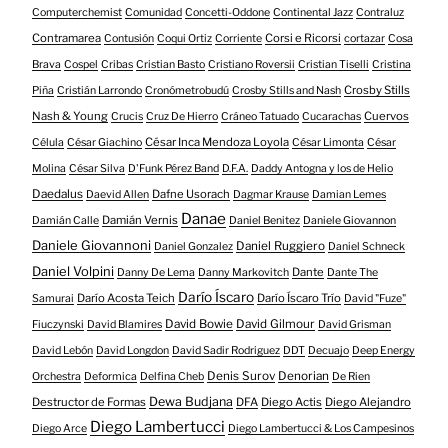
Computerchemist
Comunidad
Concetti-Oddone
Continental Jazz
Contraluz
Contramarea
Corsi e Ricorsi
Contusión
Coqui Ortiz
Corriente
cortazar
Cosa
Brava
Cospel
Cribas
Cristian Basto
Cristiano Roversii
Cristian Tiselli
Cristina
Crosby Stills
Piña
Cristián Larrondo
Cronómetrobudú
Crosby Stills and Nash
Nash & Young
Cuervos
Crucis
Cruz De Hierro
Cráneo Tatuado
Cucarachas
César Inca Mendoza Loyola
Célula
César Giachino
César Limonta
César
Molina
César Silva
D'Funk Pérez Band
D.F.A.
Daddy Antogna y los de Helio
Daedalus
Dafne Usorach
Daevid Allen
Dagmar Krause
Damian Lemes
Danae
Damián Vernis
Damián Calle
Daniel Benitez
Daniele Giovannon
Daniele Giovannoni
Daniel Ruggiero
Daniel Gonzalez
Daniel Schneck
Daniel Volpini
Dante
Danny De Lema
Danny Markovitch
Dante The
Darío Íscaro
Darío Acosta Teich
Darío Íscaro Trío
Samurai
David "Fuze"
David Bowie
David Gilmour
Fiuczynski
David Blamires
David Grisman
David Lebón
David Longdon
David Sadir Rodriguez
DDT
Decuajo
Deep Energy
Denis Surov
Denorian
Orchestra
Deformica
Delfina Cheb
De Rien
Dewa Budjana
Destructor de Formas
DFA
Diego Actis
Diego Alejandro
Diego Lambertucci
Diego Arce
Diego Lambertucci & Los Campesinos