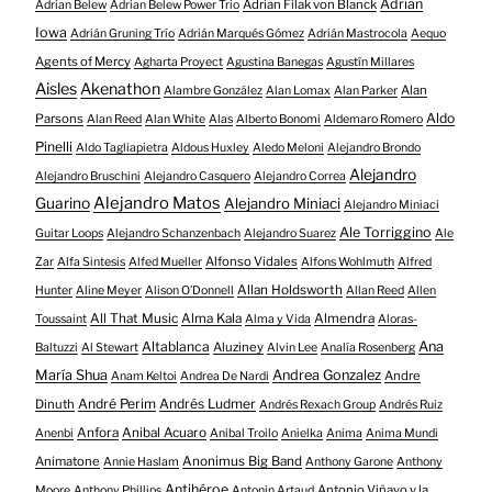
Adrian
Adrian Filak von Blanck
Adrian Belew
Adrian Belew Power Trio
Iowa
Adrián Gruning Trío
Adrián Marqués Gómez
Adrián Mastrocola
Aequo
Agents of Mercy
Agharta Proyect
Agustina Banegas
Agustín Millares
Aisles
Akenathon
Alan
Alambre González
Alan Lomax
Alan Parker
Aldo
Parsons
Alan Reed
Alan White
Alas
Alberto Bonomi
Aldemaro Romero
Pinelli
Aldo Tagliapietra
Aldous Huxley
Aledo Meloni
Alejandro Brondo
Alejandro
Alejandro Bruschini
Alejandro Casquero
Alejandro Correa
Alejandro Matos
Guarino
Alejandro Miniaci
Alejandro Miniaci
Ale Torriggino
Guitar Loops
Alejandro Schanzenbach
Alejandro Suarez
Ale
Alfonso Vidales
Zar
Alfa Sintesis
Alfed Mueller
Alfons Wohlmuth
Alfred
Allan Holdsworth
Hunter
Aline Meyer
Alison O​’​Donnell
Allan Reed
Allen
All That Music
Alma Kala
Almendra
Toussaint
Alma y Vida
Aloras-
Altablanca
Ana
Aluziney
Baltuzzi
Al Stewart
Alvin Lee
Analía Rosenberg
María Shua
Andrea Gonzalez
Andre
Anam Keltoi
Andrea De Nardi
André Perim
Andrés Ludmer
Dinuth
Andrés Rexach Group
Andrés Ruiz
Anfora
Anibal Acuaro
Anenbi
Anibal Troilo
Anielka
Anima
Anima Mundi
Animatone
Anonimus Big Band
Annie Haslam
Anthony Garone
Anthony
Antihéroe
Antonio Viñayo y la
Moore
Anthony Phillips
Antonin Artaud