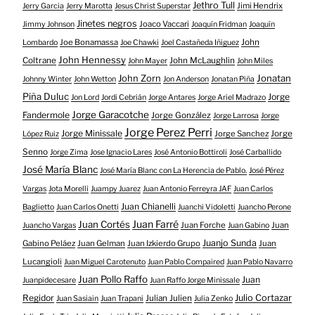
Jethro Tull
Jimi Hendrix
Jerry Garcia
Jerry Marotta
Jesus Christ Superstar
Jinetes negros
Joaco Vaccari
Jimmy Johnson
Joaquín Fridman
Joaquín
Joe Bonamassa
John
Lombardo
Joe Chawki
Joel Castañeda Iñiguez
John Hennessy
Coltrane
John McLaughlin
John Mayer
John Miles
John Zorn
Jonatan
Johnny Winter
John Wetton
Jon Anderson
Jonatan Piña
Piña Duluc
Jorge
Jon Lord
Jordi Cebrián
Jorge Antares
Jorge Ariel Madrazo
Jorge Garacotche
Fandermole
Jorge González
Jorge Larrosa
Jorge
Jorge Perez Perri
Jorge Minissale
Jorge Sanchez
Jorge
López Ruiz
Senno
Jorge Zima
Jose Ignacio Lares
José Antonio Bottiroli
José Carballido
José María Blanc
José María Blanc con La Herencia de Pablo.
José Pérez
Vargas
Jota Morelli
Juampy Juarez
Juan Antonio Ferreyra JAF
Juan Carlos
Juan Chianelli
Baglietto
Juan Carlos Onetti
Juanchi Vidoletti
Juancho Perone
Juan Farré
Juan Cortés
Juan Forche
Juan
Juancho Vargas
Juan Gabino
Juanjo Sunda
Gabino Peláez
Juan Gelman
Juan Izkierdo Grupo
Juan
Lucangioli
Juan Miguel Carotenuto
Juan Pablo Compaired
Juan Pablo Navarro
Juan Pollo Raffo
Juan
Juanpidecesare
Juan Raffo Jorge Minissale
Regidor
Julio Cortazar
Julian Julien
Juan Sasiain
Juan Trapani
Julia Zenko