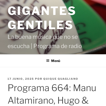
Saltar
GIGANTES
al
contenido
GENTILES
La buena música que no se
escucha | Programa de radio
Menú
PUBLICADO
17 JUNIO, 2025
POR
QUIQUE QUAGLIANO
EL
Programa 664: Manu
Altamirano, Hugo &