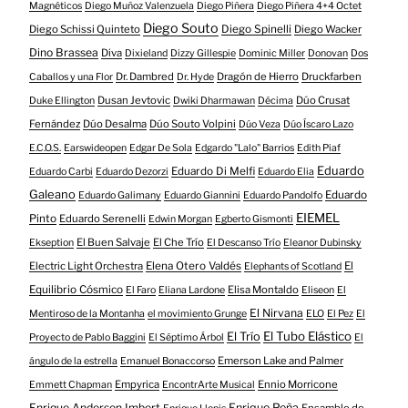
Magnéticos
Diego Muñoz Valenzuela
Diego Piñera
Diego Piñera 4+4 Octet
Diego Souto
Diego Schissi Quinteto
Diego Spinelli
Diego Wacker
Dino Brassea
Diva
Dixieland
Dizzy Gillespie
Dominic Miller
Donovan
Dos
Dr. Dambred
Dragón de Hierro
Druckfarben
Caballos y una Flor
Dr. Hyde
Dusan Jevtovic
Dúo Crusat
Duke Ellington
Dwiki Dharmawan
Décima
Fernández
Dúo Desalma
Dúo Souto Volpini
Dúo Veza
Dúo Íscaro Lazo
E.C.O.S.
Earswideopen
Edgar De Sola
Edgardo "Lalo" Barrios
Edith Piaf
Eduardo
Eduardo Di Melfi
Eduardo Carbi
Eduardo Dezorzi
Eduardo Elia
Galeano
Eduardo
Eduardo Galimany
Eduardo Giannini
Eduardo Pandolfo
EIEMEL
Pinto
Eduardo Serenelli
Edwin Morgan
Egberto Gismonti
El Buen Salvaje
El Che Trío
Ekseption
El Descanso Trío
Eleanor Dubinsky
Electric Light Orchestra
Elena Otero Valdés
El
Elephants of Scotland
Equilibrio Cósmico
Elisa Montaldo
El Faro
Eliana Lardone
Eliseon
El
El Nirvana
Mentiroso de la Montanha
el movimiento Grunge
ELO
El Pez
El
El Tubo Elástico
El Trío
Proyecto de Pablo Baggini
El Séptimo Árbol
El
Emerson Lake and Palmer
ángulo de la estrella
Emanuel Bonaccorso
Empyrica
Ennio Morricone
Emmett Chapman
EncontrArte Musical
Enrique Anderson Imbert
Enrique Peña
Ensamble de