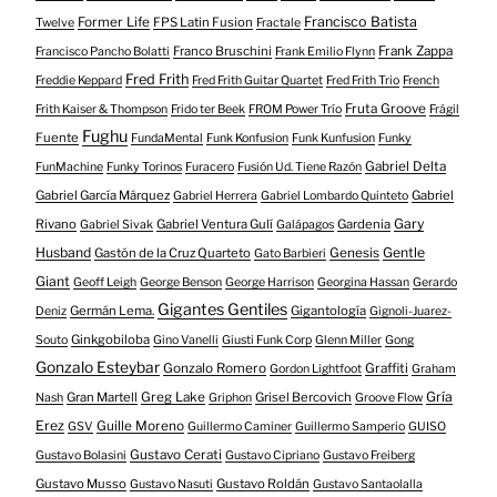
Francisco Batista
Former Life
FPS Latin Fusion
Twelve
Fractale
Franco Bruschini
Frank Zappa
Francisco Pancho Bolatti
Frank Emilio Flynn
Fred Frith
Freddie Keppard
Fred Frith Guitar Quartet
Fred Frith Trio
French
Fruta Groove
Frith Kaiser & Thompson
Frido ter Beek
FROM Power Trío
Frágil
Fughu
Fuente
FundaMental
Funk Konfusion
Funk Kunfusion
Funky
Gabriel Delta
FunMachine
Funky Torinos
Furacero
Fusión Ud. Tiene Razón
Gabriel García Márquez
Gabriel
Gabriel Herrera
Gabriel Lombardo Quinteto
Gary
Rivano
Gabriel Ventura Gulí
Gardenia
Gabriel Sivak
Galápagos
Husband
Gentle
Gastón de la Cruz Quarteto
Genesis
Gato Barbieri
Giant
Geoff Leigh
George Benson
George Harrison
Georgina Hassan
Gerardo
Gigantes Gentiles
Germán Lema.
Gigantología
Deniz
Gignoli-Juarez-
Ginkgobiloba
Souto
Gino Vanelli
Giusti Funk Corp
Glenn Miller
Gong
Gonzalo Esteybar
Gonzalo Romero
Graffiti
Gordon Lightfoot
Graham
Gría
Gran Martell
Greg Lake
Grisel Bercovich
Nash
Griphon
Groove Flow
Erez
Guille Moreno
GSV
Guillermo Caminer
Guillermo Samperio
GUISO
Gustavo Cerati
Gustavo Bolasini
Gustavo Cipriano
Gustavo Freiberg
Gustavo Musso
Gustavo Roldán
Gustavo Nasuti
Gustavo Santaolalla