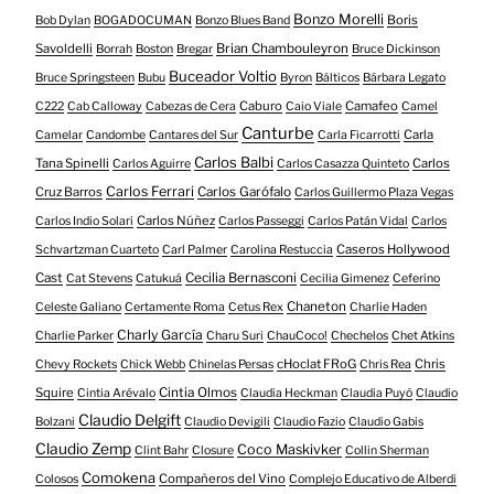
Bonzo Morelli
Boris
Bob Dylan
BOGADOCUMAN
Bonzo Blues Band
Savoldelli
Brian Chambouleyron
Borrah
Boston
Bregar
Bruce Dickinson
Buceador Voltio
Bruce Springsteen
Bubu
Byron
Bálticos
Bárbara Legato
Caburo
Camafeo
C222
Cab Calloway
Cabezas de Cera
Caio Viale
Camel
Canturbe
Carla
Camelar
Candombe
Cantares del Sur
Carla Ficarrotti
Carlos Balbi
Tana Spinelli
Carlos
Carlos Aguirre
Carlos Casazza Quinteto
Carlos Ferrari
Cruz Barros
Carlos Garófalo
Carlos Guillermo Plaza Vegas
Carlos Núñez
Carlos Indio Solari
Carlos Passeggi
Carlos Patán Vidal
Carlos
Caseros Hollywood
Schvartzman Cuarteto
Carl Palmer
Carolina Restuccia
Cast
Cecilia Bernasconi
Cat Stevens
Catukuá
Cecilia Gimenez
Ceferino
Chaneton
Celeste Galiano
Certamente Roma
Cetus Rex
Charlie Haden
Charly García
Charlie Parker
Charu Suri
ChauCoco!
Chechelos
Chet Atkins
cHoclat FRoG
Chris
Chevy Rockets
Chick Webb
Chinelas Persas
Chris Rea
Squire
Cintia Olmos
Cintia Arévalo
Claudia Heckman
Claudia Puyó
Claudio
Claudio Delgift
Bolzani
Claudio Devigili
Claudio Fazio
Claudio Gabis
Claudio Zemp
Coco Maskivker
Clint Bahr
Closure
Collin Sherman
Comokena
Compañeros del Vino
Colosos
Complejo Educativo de Alberdi