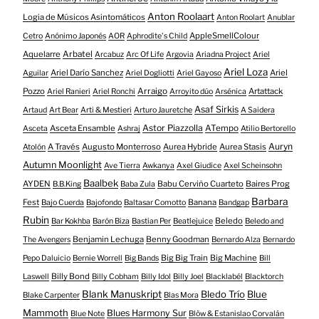
Anton Roolaart
Logia de Músicos Asintomáticos
Anton Roolart
Anublar
AppleSmellColour
Cetro
Anónimo Japonés
AOR
Aphrodite's Child
Aquelarre
Arbatel
Arcabuz
Arc Of Life
Argovia
Ariadna Project
Ariel
Ariel Loza
Ariel Darío Sanchez
Ariel
Aguilar
Ariel Dogliotti
Ariel Gayoso
Pozzo
Arraigo
Artattack
Ariel Ranieri
Ariel Ronchi
Arroyito dúo
Arsénica
Asaf Sirkis
Artaud
Art Bear
Arti & Mestieri
Arturo Jauretche
A Saidera
Astor Piazzolla
Asceta Ensamble
ATempo
Asceta
Ashraj
Atilio Bertorello
Auryn
A Través
Augusto Monterroso
Aurea Hybride
Aurea Stasis
Atolón
Autumn Moonlight
Ave Tierra
Awkanya
Axel Giudice
Axel Scheinsohn
Baalbek
AYDEN
Babu Cerviño Cuarteto
Baires Prog
B.B.King
Baba Zula
Barbara
Fest
Banana
Bajo Cuerda
Bajofondo
Baltasar Comotto
Bandgap
Rubin
Beledo
Bar Kokhba
Barón Biza
Bastian Per
Beatlejuice
Beledo and
Benjamin Lechuga
Benny Goodman
The Avengers
Bernardo Alza
Bernardo
Big Big Train
Big Machine
Pepo Daluicio
Bernie Worrell
Big Bands
Bill
Billy Bond
Laswell
Billy Cobham
Billy Idol
Billy Joel
Blacklabél
Blacktorch
Blank Manuskript
Bledo Trío
Blue
Blake Carpenter
Blas Mora
Mammoth
Blues Harmony Sur
Blue Note
Blöw & Estanislao Corvalán