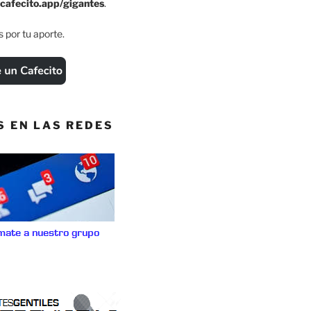
cafecito.app/gigantes
.
 por tu aporte.
S EN LAS REDES