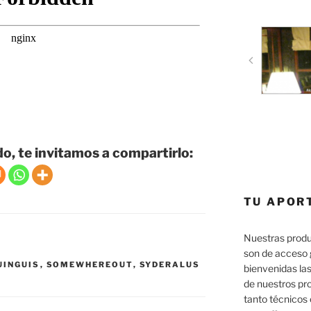
do, te invitamos a compartirlo:
TU APOR
Nuestras produ
son de acceso 
UINGUIS
,
SOMEWHEREOUT
,
SYDERALUS
bienvenidas las
de nuestros pr
tanto técnicos 