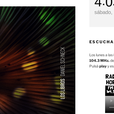
4
0
sábado, 
ESCUCHA
Los lunes a las
104.3 MHz.
de
Pulsá
play
y es