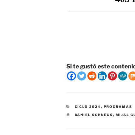
Si te gustó este conteni
CATEGORÍAS
CICLO 2024
,
PROGRAMAS
ETIQUETAS
DANIEL SCHNECK
,
MIJAL G