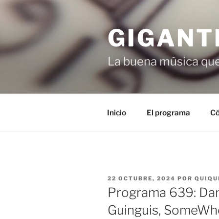
Saltar
al
GIGANT
contenido
La buena música que
Inicio
El programa
Có
PUBLICADO
22 OCTUBRE, 2024
POR
QUIQU
EL
Programa 639: Dani
Guinguis, SomeWhe