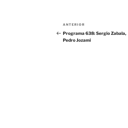
Navegación
ANTERIOR
Entrada
de
anterior:
Programa 638: Sergio Zabala,
Pedro Jozami
entradas