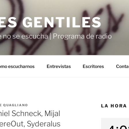
ES GENTILES
 no se escucha | Programa de radio
mo escucharnos
Entrevistas
Escritores
Conta
E QUAGLIANO
LA HORA
el Schneck, Mijal
reOut, Syderalus