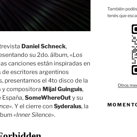
También podés 
tenés que esca
trevista
Daniel Schneck
,
presentando su 2do. álbum,
«Los
 las canciones están inspiradas en
s de escritores argentinos
 presentamos el 4to disco de la
Otros med
ta y compositora
Mijal Guinguis
,
e España,
SomeWhereOut
y su
MOMENTO
nce»
. Y el cierre con
Syderalus
, la
álbum
«Inner Silence»
.