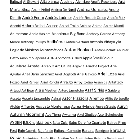
Altablanca
Ana
Aluziney
Baltuzzi
Al Stewart
Alvin Lee
Analía Rosenberg
María Shua
Andrea Gonzalez
Andre
Anam Keltoi
Andrea De Nardi
André Perim
Andrés Ludmer
Dinuth
Andrés Rexach Group
Andrés Ruiz
Anfora
Anibal Acuaro
Anenbi
Anibal Troilo
Anielka
Anima
Anima Mundi
Animatone
Anonimus Big Band
Annie Haslam
Anthony Garone
Anthony
Antihéroe
Antonio Viñayo y la
Moore
Anthony Phillips
Antonin Artaud
Anton Roolaart
Logia de Músicos Asintomáticos
Anton Roolart
Anublar
AppleSmellColour
Cetro
Anónimo Japonés
AOR
Aphrodite's Child
Aquelarre
Arbatel
Arcabuz
Arc Of Life
Argovia
Ariadna Project
Ariel
Ariel Loza
Ariel Darío Sanchez
Ariel
Aguilar
Ariel Dogliotti
Ariel Gayoso
Pozzo
Arraigo
Artattack
Ariel Ranieri
Ariel Ronchi
Arroyito dúo
Arsénica
Asaf Sirkis
Artaud
Art Bear
Arti & Mestieri
Arturo Jauretche
A Saidera
Astor Piazzolla
Asceta Ensamble
ATempo
Asceta
Ashraj
Atilio Bertorello
Auryn
A Través
Augusto Monterroso
Aurea Hybride
Aurea Stasis
Atolón
Autumn Moonlight
Ave Tierra
Awkanya
Axel Giudice
Axel Scheinsohn
Baalbek
AYDEN
Babu Cerviño Cuarteto
Baires Prog
B.B.King
Baba Zula
Barbara
Fest
Banana
Bajo Cuerda
Bajofondo
Baltasar Comotto
Bandgap
Rubin
Beledo
Bar Kokhba
Barón Biza
Bastian Per
Beatlejuice
Beledo and