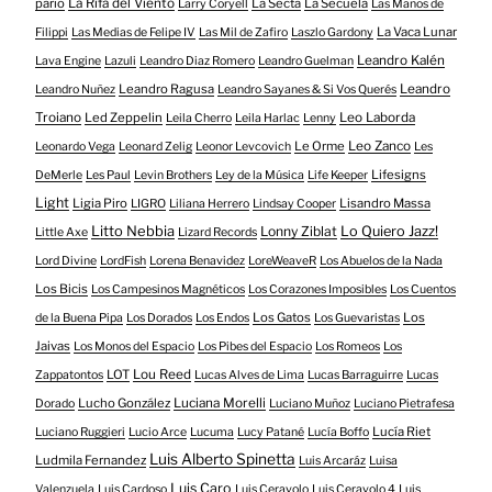
parió
La Rifa del Viento
La Secta
La Secuela
Larry Coryell
Las Manos de
La Vaca Lunar
Filippi
Las Medias de Felipe IV
Las Mil de Zafiro
Laszlo Gardony
Leandro Kalén
Lava Engine
Lazuli
Leandro Diaz Romero
Leandro Guelman
Leandro Ragusa
Leandro
Leandro Nuñez
Leandro Sayanes & Si Vos Querés
Troiano
Led Zeppelin
Leo Laborda
Leila Cherro
Leila Harlac
Lenny
Le Orme
Leo Zanco
Leonardo Vega
Leonard Zelig
Leonor Levcovich
Les
Lifesigns
DeMerle
Les Paul
Levin Brothers
Ley de la Música
Life Keeper
Light
Ligia Piro
Lisandro Massa
LIGRO
Liliana Herrero
Lindsay Cooper
Litto Nebbia
Lonny Ziblat
Lo Quiero Jazz!
Little Axe
Lizard Records
Lord Divine
LordFish
Lorena Benavidez
LoreWeaveR
Los Abuelos de la Nada
Los Bicis
Los Campesinos Magnéticos
Los Corazones Imposibles
Los Cuentos
Los Gatos
Los
de la Buena Pipa
Los Dorados
Los Endos
Los Guevaristas
Jaivas
Los Monos del Espacio
Los Pibes del Espacio
Los Romeos
Los
LOT
Lou Reed
Zappatontos
Lucas Alves de Lima
Lucas Barraguirre
Lucas
Lucho González
Luciana Morelli
Dorado
Luciano Muñoz
Luciano Pietrafesa
Lucía Riet
Luciano Ruggieri
Lucio Arce
Lucuma
Lucy Patané
Lucía Boffo
Luis Alberto Spinetta
Ludmila Fernandez
Luis Arcaráz
Luisa
Luis Caro
Valenzuela
Luis Cardoso
Luis Ceravolo
Luis Ceravolo 4
Luis