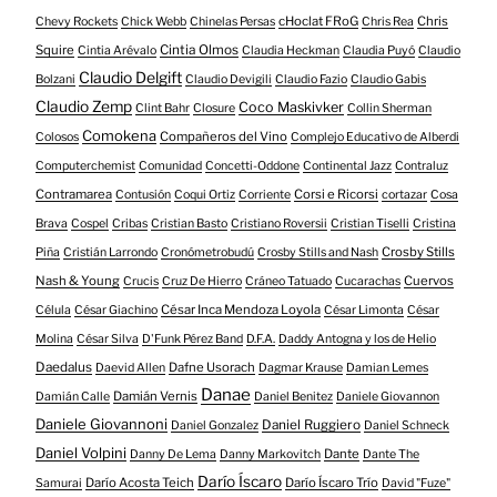
cHoclat FRoG
Chris
Chevy Rockets
Chick Webb
Chinelas Persas
Chris Rea
Squire
Cintia Olmos
Cintia Arévalo
Claudia Heckman
Claudia Puyó
Claudio
Claudio Delgift
Bolzani
Claudio Devigili
Claudio Fazio
Claudio Gabis
Claudio Zemp
Coco Maskivker
Clint Bahr
Closure
Collin Sherman
Comokena
Compañeros del Vino
Colosos
Complejo Educativo de Alberdi
Computerchemist
Comunidad
Concetti-Oddone
Continental Jazz
Contraluz
Contramarea
Corsi e Ricorsi
Contusión
Coqui Ortiz
Corriente
cortazar
Cosa
Brava
Cospel
Cribas
Cristian Basto
Cristiano Roversii
Cristian Tiselli
Cristina
Crosby Stills
Piña
Cristián Larrondo
Cronómetrobudú
Crosby Stills and Nash
Nash & Young
Cuervos
Crucis
Cruz De Hierro
Cráneo Tatuado
Cucarachas
César Inca Mendoza Loyola
Célula
César Giachino
César Limonta
César
Molina
César Silva
D'Funk Pérez Band
D.F.A.
Daddy Antogna y los de Helio
Daedalus
Dafne Usorach
Daevid Allen
Dagmar Krause
Damian Lemes
Danae
Damián Vernis
Damián Calle
Daniel Benitez
Daniele Giovannon
Daniele Giovannoni
Daniel Ruggiero
Daniel Gonzalez
Daniel Schneck
Daniel Volpini
Dante
Danny De Lema
Danny Markovitch
Dante The
Darío Íscaro
Darío Acosta Teich
Darío Íscaro Trío
Samurai
David "Fuze"