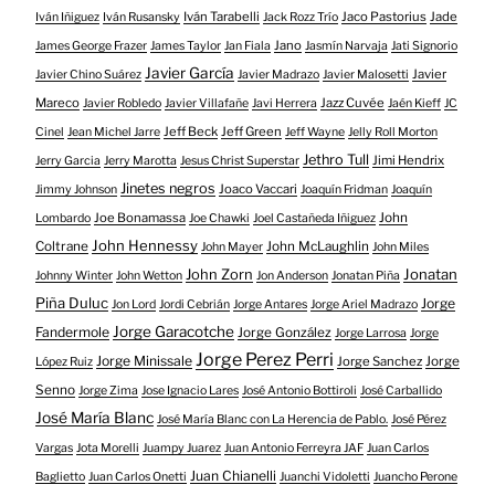
Iván Tarabelli
Jaco Pastorius
Jade
Iván Iñiguez
Iván Rusansky
Jack Rozz Trío
Jano
James George Frazer
James Taylor
Jan Fiala
Jasmín Narvaja
Jati Signorio
Javier García
Javier
Javier Chino Suárez
Javier Madrazo
Javier Malosetti
Mareco
Jazz Cuvée
Javier Robledo
Javier Villafañe
Javi Herrera
Jaén Kieff
JC
Jeff Beck
Jeff Green
Cinel
Jean Michel Jarre
Jeff Wayne
Jelly Roll Morton
Jethro Tull
Jimi Hendrix
Jerry Garcia
Jerry Marotta
Jesus Christ Superstar
Jinetes negros
Joaco Vaccari
Jimmy Johnson
Joaquín Fridman
Joaquín
Joe Bonamassa
John
Lombardo
Joe Chawki
Joel Castañeda Iñiguez
John Hennessy
Coltrane
John McLaughlin
John Mayer
John Miles
John Zorn
Jonatan
Johnny Winter
John Wetton
Jon Anderson
Jonatan Piña
Piña Duluc
Jorge
Jon Lord
Jordi Cebrián
Jorge Antares
Jorge Ariel Madrazo
Jorge Garacotche
Fandermole
Jorge González
Jorge Larrosa
Jorge
Jorge Perez Perri
Jorge Minissale
Jorge Sanchez
Jorge
López Ruiz
Senno
Jorge Zima
Jose Ignacio Lares
José Antonio Bottiroli
José Carballido
José María Blanc
José María Blanc con La Herencia de Pablo.
José Pérez
Vargas
Jota Morelli
Juampy Juarez
Juan Antonio Ferreyra JAF
Juan Carlos
Juan Chianelli
Baglietto
Juan Carlos Onetti
Juanchi Vidoletti
Juancho Perone