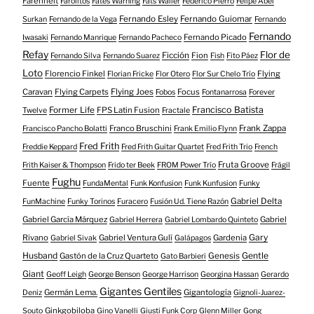
Farenheit
Farolitos
Fates Warning
Fats Waller
Federico Pierro
Felipe Abel
Fernando Esley
Fernando Guiomar
Surkan
Fernando de la Vega
Fernando
Fernando
Fernando Picado
Iwasaki
Fernando Manrique
Fernando Pacheco
Refay
Flor de
Ficción
Fion
Fernando Silva
Fernando Suarez
Fish
Fito Páez
Loto
Florencio Finkel
Flying
Florian Fricke
Flor Otero
Flor Sur Chelo Trío
Caravan
Flying Carpets
Flying Joes
Focus
Fobos
Fontanarrosa
Forever
Francisco Batista
Former Life
FPS Latin Fusion
Twelve
Fractale
Franco Bruschini
Frank Zappa
Francisco Pancho Bolatti
Frank Emilio Flynn
Fred Frith
Freddie Keppard
Fred Frith Guitar Quartet
Fred Frith Trio
French
Fruta Groove
Frith Kaiser & Thompson
Frido ter Beek
FROM Power Trío
Frágil
Fughu
Fuente
FundaMental
Funk Konfusion
Funk Kunfusion
Funky
Gabriel Delta
FunMachine
Funky Torinos
Furacero
Fusión Ud. Tiene Razón
Gabriel García Márquez
Gabriel
Gabriel Herrera
Gabriel Lombardo Quinteto
Gary
Rivano
Gabriel Ventura Gulí
Gardenia
Gabriel Sivak
Galápagos
Husband
Gentle
Gastón de la Cruz Quarteto
Genesis
Gato Barbieri
Giant
Geoff Leigh
George Benson
George Harrison
Georgina Hassan
Gerardo
Gigantes Gentiles
Germán Lema.
Gigantología
Deniz
Gignoli-Juarez-
Ginkgobiloba
Souto
Gino Vanelli
Giusti Funk Corp
Glenn Miller
Gong