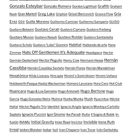
Gonzalo Esteybar
Gonzalo Romero
Graffiti
Gordon Lightfoot
Graham
Gría
Gran Martell
Greg Lake
Grisel Bercovich
Nash
Griphon
Groove Flow
Erez
Guille Moreno
GSV
Guillermo Caminer
Guillermo Samperio
GUISO
Gustavo Cerati
Gustavo Bolasini
Gustavo Cipriano
Gustavo Freiberg
Gustavo Musso
Gustavo Roldán
Gustavo Nasuti
Gustavo Santaolalla
Habitat
Gustavo Scholz
Gustavo “Lobo” Giannini
Hablando de arte
Hans
Hats Off Gentlemen It's Adequate
Zimmer
Headspace
Hector
Hernán
Hector Pegullo
Germán Oesterheld
Henry Cow
Hermann Hesse
Cassibba
Hernán Cassibba Sexteto
Hernán Flores
Hernán Mandelman
Hexatónica
Hilda Lizarazu
Hincapie
Hiromi's Sonicbloom
Hiromi Uehara
Holdsworth Pasqua Haslip Wackerman
Homero Lavorano
Hora Cero
Hot Club
Huancara
Hugo Bertone
Hugo & Los Gemelos
Hugo Antonelli
Hugo
Huinca
Hush
García
Hugo Gonzalez Neira
Hunka Munka
Hyacintus
Héctor
Hallal
Héctor Pegullo Trío
Identikit
Ignacio Arigós
Ignacio Montoya Carlotto
Ignacio Puccini
Igor Gnomo
Septeto
Ike Parodi
Illutia
Il Sogno di Rubik
In-
Initial Gravity
Invisible
Irene Ruth
fusión
INAMU
Inner Road
Invictor
Irreal
Isidoro Blaisten
Isobar
Iszil
Ivan Chaparro
Ivan Tovar
Iván Garbulsky