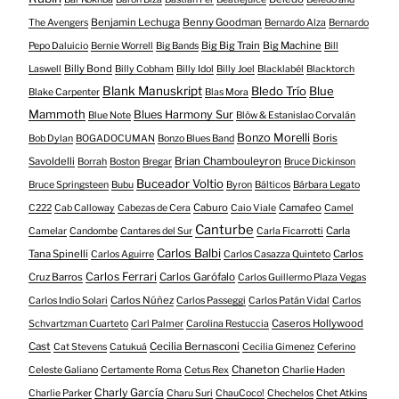
Benjamin Lechuga
Benny Goodman
The Avengers
Bernardo Alza
Bernardo
Big Big Train
Big Machine
Pepo Daluicio
Bernie Worrell
Big Bands
Bill
Billy Bond
Laswell
Billy Cobham
Billy Idol
Billy Joel
Blacklabél
Blacktorch
Blank Manuskript
Bledo Trío
Blue
Blake Carpenter
Blas Mora
Mammoth
Blues Harmony Sur
Blue Note
Blöw & Estanislao Corvalán
Bonzo Morelli
Boris
Bob Dylan
BOGADOCUMAN
Bonzo Blues Band
Savoldelli
Brian Chambouleyron
Borrah
Boston
Bregar
Bruce Dickinson
Buceador Voltio
Bruce Springsteen
Bubu
Byron
Bálticos
Bárbara Legato
Caburo
Camafeo
C222
Cab Calloway
Cabezas de Cera
Caio Viale
Camel
Canturbe
Carla
Camelar
Candombe
Cantares del Sur
Carla Ficarrotti
Carlos Balbi
Tana Spinelli
Carlos
Carlos Aguirre
Carlos Casazza Quinteto
Carlos Ferrari
Cruz Barros
Carlos Garófalo
Carlos Guillermo Plaza Vegas
Carlos Núñez
Carlos Indio Solari
Carlos Passeggi
Carlos Patán Vidal
Carlos
Caseros Hollywood
Schvartzman Cuarteto
Carl Palmer
Carolina Restuccia
Cast
Cecilia Bernasconi
Cat Stevens
Catukuá
Cecilia Gimenez
Ceferino
Chaneton
Celeste Galiano
Certamente Roma
Cetus Rex
Charlie Haden
Charly García
Charlie Parker
Charu Suri
ChauCoco!
Chechelos
Chet Atkins