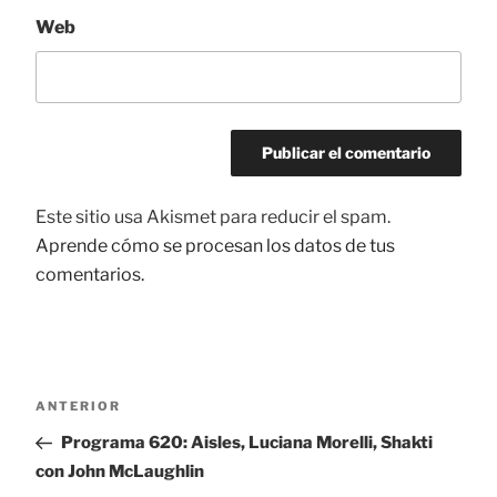
Web
Este sitio usa Akismet para reducir el spam.
Aprende cómo se procesan los datos de tus
comentarios.
Navegación
ANTERIOR
Entrada
de
anterior:
Programa 620: Aisles, Luciana Morelli, Shakti
entradas
con John McLaughlin