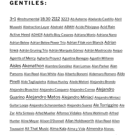
GENTILES:
3+1
2112
18:30
4Instrumental
3223
Ab Aeterno
Abelardo Castillo
Abril
Acid Rain
Musashi
Abstraction Layer
Abstrakt
ABWH
Acido Pléxippus
Active Heed
ADHER
Adolfo Bioy Casares
Adriana Monis
Adriana Nano
Adrian
Adrian Filak von Blanck
Adrian Belew
Adrian Belew Power Trio
Iowa
Adrián Gruning Trío
Adrián Marqués Gómez
Adrián Mastrocola
Aequo
Agents of Mercy
Agharta Proyect
Agustina Banegas
Agustín Millares
Aisles
Akenathon
Alan
Alambre González
Alan Lomax
Alan Parker
Aldo
Parsons
Alan Reed
Alan White
Alas
Alberto Bonomi
Aldemaro Romero
Pinelli
Aldo Tagliapietra
Aldous Huxley
Aledo Meloni
Alejandro Brondo
Alejandro
Alejandro Bruschini
Alejandro Casquero
Alejandro Correa
Alejandro Matos
Guarino
Alejandro Miniaci
Alejandro Miniaci
Ale Torriggino
Guitar Loops
Alejandro Schanzenbach
Alejandro Suarez
Ale
Alfonso Vidales
Zar
Alfa Sintesis
Alfed Mueller
Alfons Wohlmuth
Alfred
Allan Holdsworth
Hunter
Aline Meyer
Alison O​’​Donnell
Allan Reed
Allen
All That Music
Alma Kala
Almendra
Toussaint
Alma y Vida
Aloras-