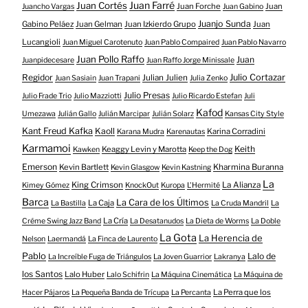
Juan Farré
Juan Cortés
Juan Forche
Juan
Juancho Vargas
Juan Gabino
Juanjo Sunda
Gabino Peláez
Juan Gelman
Juan Izkierdo Grupo
Juan
Lucangioli
Juan Miguel Carotenuto
Juan Pablo Compaired
Juan Pablo Navarro
Juan Pollo Raffo
Juan
Juanpidecesare
Juan Raffo Jorge Minissale
Regidor
Julio Cortazar
Julian Julien
Juan Sasiain
Juan Trapani
Julia Zenko
Julio Presas
Julio Frade Trio
Julio Mazziotti
Julio Ricardo Estefan
Juli
Kafod
Umezawa
Julián Gallo
Julián Marcipar
Julián Solarz
Kansas City Style
Kant Freud Kafka
Kaoll
Karina Corradini
Karana Mudra
Karenautas
Karmamoi
Keith
Keaggy Levin y Marotta
Kawken
Keep the Dog
Emerson
Kevin Bartlett
Kharmina Buranna
Kevin Glasgow
Kevin Kastning
La
King Crimson
La Alianza
Kimey Gómez
KnockOut
Kuropa
L'Hermité
Barca
La Cara de los Últimos
La Caja
La Bastilla
La Cruda Mandril
La
La Cría
Créme Swing Jazz Band
La Desatanudos
La Dieta de Worms
La Doble
La Gota
La Herencia de
Nelson
Laermandá
La Finca de Laurento
Pablo
Lalo de
La Increíble Fuga de Triángulos
La Joven Guarrior
Lakranya
los Santos
Lalo Huber
Lalo Schifrin
La Máquina Cinemática
La Máquina de
La Perra que los
Hacer Pájaros
La Pequeña Banda de Trícupa
La Percanta