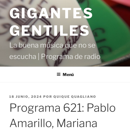
Saltar
GIGANTES
al
contenido
GENTILES
La buena música que no se
escucha | Programa de radio
Menú
PUBLICADO
18 JUNIO, 2024
POR
QUIQUE QUAGLIANO
EL
Programa 621: Pablo
Amarillo, Mariana