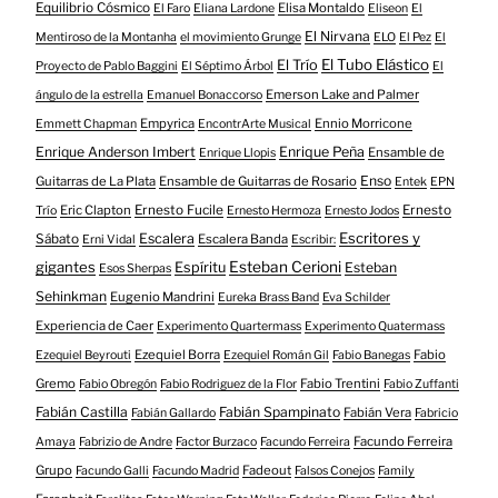
Equilibrio Cósmico
Elisa Montaldo
El Faro
Eliana Lardone
Eliseon
El
El Nirvana
Mentiroso de la Montanha
el movimiento Grunge
ELO
El Pez
El
El Tubo Elástico
El Trío
Proyecto de Pablo Baggini
El Séptimo Árbol
El
Emerson Lake and Palmer
ángulo de la estrella
Emanuel Bonaccorso
Empyrica
Ennio Morricone
Emmett Chapman
EncontrArte Musical
Enrique Anderson Imbert
Enrique Peña
Ensamble de
Enrique Llopis
Enso
Guitarras de La Plata
Ensamble de Guitarras de Rosario
Entek
EPN
Eric Clapton
Ernesto Fucile
Ernesto
Trío
Ernesto Hermoza
Ernesto Jodos
Escritores y
Escalera
Sábato
Escalera Banda
Erni Vidal
Escribir:
gigantes
Esteban Cerioni
Espíritu
Esteban
Esos Sherpas
Sehinkman
Eugenio Mandrini
Eureka Brass Band
Eva Schilder
Experiencia de Caer
Experimento Quartermass
Experimento Quatermass
Ezequiel Borra
Fabio
Ezequiel Beyrouti
Ezequiel Román Gil
Fabio Banegas
Gremo
Fabio Trentini
Fabio Obregón
Fabio Rodriguez de la Flor
Fabio Zuffanti
Fabián Castilla
Fabián Spampinato
Fabián Vera
Fabián Gallardo
Fabricio
Facundo Ferreira
Amaya
Fabrizio de Andre
Factor Burzaco
Facundo Ferreira
Grupo
Fadeout
Facundo Galli
Facundo Madrid
Falsos Conejos
Family