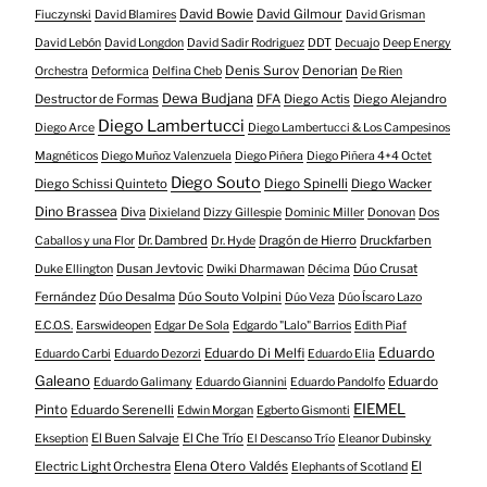
David Bowie
David Gilmour
Fiuczynski
David Blamires
David Grisman
David Lebón
David Longdon
David Sadir Rodriguez
DDT
Decuajo
Deep Energy
Denis Surov
Denorian
Orchestra
Deformica
Delfina Cheb
De Rien
Dewa Budjana
Destructor de Formas
DFA
Diego Actis
Diego Alejandro
Diego Lambertucci
Diego Arce
Diego Lambertucci & Los Campesinos
Magnéticos
Diego Muñoz Valenzuela
Diego Piñera
Diego Piñera 4+4 Octet
Diego Souto
Diego Schissi Quinteto
Diego Spinelli
Diego Wacker
Dino Brassea
Diva
Dixieland
Dizzy Gillespie
Dominic Miller
Donovan
Dos
Dr. Dambred
Dragón de Hierro
Druckfarben
Caballos y una Flor
Dr. Hyde
Dusan Jevtovic
Dúo Crusat
Duke Ellington
Dwiki Dharmawan
Décima
Fernández
Dúo Desalma
Dúo Souto Volpini
Dúo Veza
Dúo Íscaro Lazo
E.C.O.S.
Earswideopen
Edgar De Sola
Edgardo "Lalo" Barrios
Edith Piaf
Eduardo
Eduardo Di Melfi
Eduardo Carbi
Eduardo Dezorzi
Eduardo Elia
Galeano
Eduardo
Eduardo Galimany
Eduardo Giannini
Eduardo Pandolfo
EIEMEL
Pinto
Eduardo Serenelli
Edwin Morgan
Egberto Gismonti
El Buen Salvaje
El Che Trío
Ekseption
El Descanso Trío
Eleanor Dubinsky
Electric Light Orchestra
Elena Otero Valdés
El
Elephants of Scotland