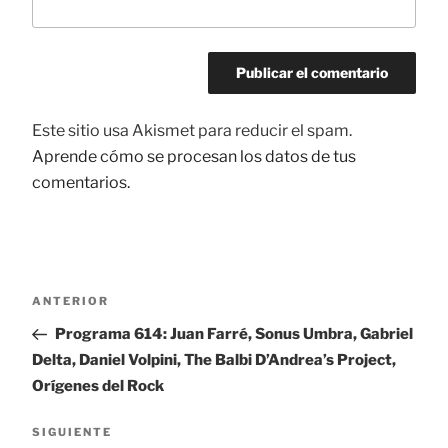
Este sitio usa Akismet para reducir el spam.
Aprende cómo se procesan los datos de tus
comentarios.
Navegación
ANTERIOR
Entrada
de
anterior:
Programa 614: Juan Farré, Sonus Umbra, Gabriel
entradas
Delta, Daniel Volpini, The Balbi D’Andrea’s Project,
Orígenes del Rock
SIGUIENTE
Siguiente