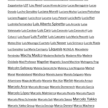
LOT
Lou Reed
Zappatontos
Lucas Alves de Lima
Lucas Barraguirre
Lucas
Lucho González
Luciana Morelli
Dorado
Luciano Muñoz
Luciano Pietrafesa
Lucía Riet
Luciano Ruggieri
Lucio Arce
Lucuma
Lucy Patané
Lucía Boffo
Luis Alberto Spinetta
Ludmila Fernandez
Luis Arcaráz
Luisa
Luis Caro
Valenzuela
Luis Cardoso
Luis Ceravolo
Luis Ceravolo 4
Luis
Luis Fuster
Luis Lascano
Colucci
Luis Fayad
Luis María Pescetti
Luis
Luis Nasser
Luz de Riada
Mateo Díez
Luis Mauregui Cuarteto
Luis Sirimaco
Láquesis
Luz González
Luz Maria Carriquiry
M.I.N.G.A.
Macedonio
Machy Madco
Madera
Fernández
Madame Butterfly
Madame Rita
Oxidada
Magellan
Mad Professor
Magnetic Sound Machine
Mahogany Frog
Malcolm Galloway
Mamut
Malena Garacotche
Malena y Los Ningunos
Mandioca
Manal
Mandalaband
Manolo Juarez
Manolo Salguero
Manu
Marbin
Altamirano
Mapa de Micelio
Marania
Mar Aún
Marcela Arroyo
Marcelo Arce
Marcelo Domenech
Marcelo Birmajer
Marcelo García
Marcelo López
Marcelo Malmierca
Marcelo Peralta
Marcelo Pijachi
Marcelo Yakko
Marcelo Sasso
Marcelo Pérez Schneider
Marcelo Sali
Marcelo Yakko Group
Marco Denevi
Marco Machera
Marcia Deviaje