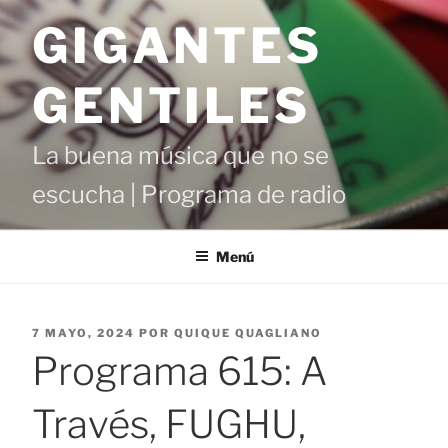
Saltar
GIGANTES
al
contenido
GENTILES
La buena música que no se
escucha | Programa de radio
Menú
PUBLICADO
7 MAYO, 2024
POR
QUIQUE QUAGLIANO
EL
Programa 615: A
Través, FUGHU,