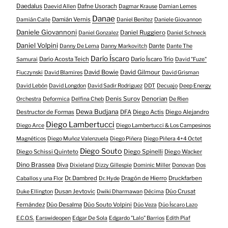
Daedalus
Dafne Usorach
Daevid Allen
Dagmar Krause
Damian Lemes
Danae
Damián Vernis
Damián Calle
Daniel Benitez
Daniele Giovannon
Daniele Giovannoni
Daniel Ruggiero
Daniel Gonzalez
Daniel Schneck
Daniel Volpini
Dante
Danny De Lema
Danny Markovitch
Dante The
Darío Íscaro
Darío Acosta Teich
Darío Íscaro Trío
Samurai
David "Fuze"
David Bowie
David Gilmour
Fiuczynski
David Blamires
David Grisman
David Lebón
David Longdon
David Sadir Rodriguez
DDT
Decuajo
Deep Energy
Denis Surov
Denorian
Orchestra
Deformica
Delfina Cheb
De Rien
Dewa Budjana
Destructor de Formas
DFA
Diego Actis
Diego Alejandro
Diego Lambertucci
Diego Arce
Diego Lambertucci & Los Campesinos
Magnéticos
Diego Muñoz Valenzuela
Diego Piñera
Diego Piñera 4+4 Octet
Diego Souto
Diego Schissi Quinteto
Diego Spinelli
Diego Wacker
Dino Brassea
Diva
Dixieland
Dizzy Gillespie
Dominic Miller
Donovan
Dos
Dr. Dambred
Dragón de Hierro
Druckfarben
Caballos y una Flor
Dr. Hyde
Dusan Jevtovic
Dúo Crusat
Duke Ellington
Dwiki Dharmawan
Décima
Fernández
Dúo Desalma
Dúo Souto Volpini
Dúo Veza
Dúo Íscaro Lazo
E.C.O.S.
Earswideopen
Edgar De Sola
Edgardo "Lalo" Barrios
Edith Piaf