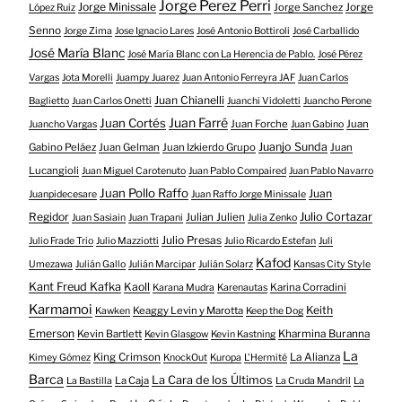
Jorge Perez Perri
Jorge Minissale
Jorge Sanchez
Jorge
López Ruiz
Senno
Jorge Zima
Jose Ignacio Lares
José Antonio Bottiroli
José Carballido
José María Blanc
José María Blanc con La Herencia de Pablo.
José Pérez
Vargas
Jota Morelli
Juampy Juarez
Juan Antonio Ferreyra JAF
Juan Carlos
Juan Chianelli
Baglietto
Juan Carlos Onetti
Juanchi Vidoletti
Juancho Perone
Juan Farré
Juan Cortés
Juan Forche
Juan
Juancho Vargas
Juan Gabino
Juanjo Sunda
Gabino Peláez
Juan Gelman
Juan Izkierdo Grupo
Juan
Lucangioli
Juan Miguel Carotenuto
Juan Pablo Compaired
Juan Pablo Navarro
Juan Pollo Raffo
Juan
Juanpidecesare
Juan Raffo Jorge Minissale
Regidor
Julio Cortazar
Julian Julien
Juan Sasiain
Juan Trapani
Julia Zenko
Julio Presas
Julio Frade Trio
Julio Mazziotti
Julio Ricardo Estefan
Juli
Kafod
Umezawa
Julián Gallo
Julián Marcipar
Julián Solarz
Kansas City Style
Kant Freud Kafka
Kaoll
Karina Corradini
Karana Mudra
Karenautas
Karmamoi
Keith
Keaggy Levin y Marotta
Kawken
Keep the Dog
Emerson
Kevin Bartlett
Kharmina Buranna
Kevin Glasgow
Kevin Kastning
La
King Crimson
La Alianza
Kimey Gómez
KnockOut
Kuropa
L'Hermité
Barca
La Cara de los Últimos
La Caja
La Bastilla
La Cruda Mandril
La