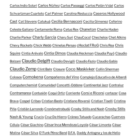
Carlos Núñez
Carlos Indio Solari
Carlos Passeggi
Carlos Patán Vidal
Carlos
Caseros Hollywood
Schvartzman Cuarteto
Carl Palmer
Carolina Restuccia
Cast
Cecilia Bernasconi
Cat Stevens
Catukuá
Cecilia Gimenez
Ceferino
Chaneton
Celeste Galiano
Certamente Roma
Cetus Rex
Charlie Haden
Charly García
Charlie Parker
Charu Suri
ChauCoco!
Chechelos
Chet Atkins
cHoclat FRoG
Chris
Chevy Rockets
Chick Webb
Chinelas Persas
Chris Rea
Squire
Cintia Olmos
Cintia Arévalo
Claudia Heckman
Claudia Puyó
Claudio
Claudio Delgift
Bolzani
Claudio Devigili
Claudio Fazio
Claudio Gabis
Claudio Zemp
Coco Maskivker
Clint Bahr
Closure
Collin Sherman
Comokena
Compañeros del Vino
Colosos
Complejo Educativo de Alberdi
Computerchemist
Comunidad
Concetti-Oddone
Continental Jazz
Contraluz
Contramarea
Corsi e Ricorsi
Contusión
Coqui Ortiz
Corriente
cortazar
Cosa
Brava
Cospel
Cribas
Cristian Basto
Cristiano Roversii
Cristian Tiselli
Cristina
Crosby Stills
Piña
Cristián Larrondo
Cronómetrobudú
Crosby Stills and Nash
Nash & Young
Cuervos
Crucis
Cruz De Hierro
Cráneo Tatuado
Cucarachas
César Inca Mendoza Loyola
Célula
César Giachino
César Limonta
César
Molina
César Silva
D'Funk Pérez Band
D.F.A.
Daddy Antogna y los de Helio