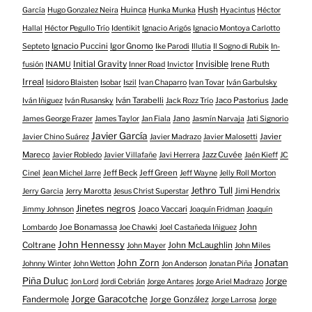
Huinca
Hush
García
Hugo Gonzalez Neira
Hunka Munka
Hyacintus
Héctor
Hallal
Héctor Pegullo Trío
Identikit
Ignacio Arigós
Ignacio Montoya Carlotto
Ignacio Puccini
Igor Gnomo
Septeto
Ike Parodi
Illutia
Il Sogno di Rubik
In-
Initial Gravity
Invisible
Irene Ruth
fusión
INAMU
Inner Road
Invictor
Irreal
Isidoro Blaisten
Isobar
Iszil
Ivan Chaparro
Ivan Tovar
Iván Garbulsky
Iván Tarabelli
Jaco Pastorius
Jade
Iván Iñiguez
Iván Rusansky
Jack Rozz Trío
Jano
James George Frazer
James Taylor
Jan Fiala
Jasmín Narvaja
Jati Signorio
Javier García
Javier
Javier Chino Suárez
Javier Madrazo
Javier Malosetti
Mareco
Jazz Cuvée
Javier Robledo
Javier Villafañe
Javi Herrera
Jaén Kieff
JC
Jeff Beck
Jeff Green
Cinel
Jean Michel Jarre
Jeff Wayne
Jelly Roll Morton
Jethro Tull
Jimi Hendrix
Jerry Garcia
Jerry Marotta
Jesus Christ Superstar
Jinetes negros
Joaco Vaccari
Jimmy Johnson
Joaquín Fridman
Joaquín
Joe Bonamassa
John
Lombardo
Joe Chawki
Joel Castañeda Iñiguez
John Hennessy
Coltrane
John McLaughlin
John Mayer
John Miles
John Zorn
Jonatan
Johnny Winter
John Wetton
Jon Anderson
Jonatan Piña
Piña Duluc
Jorge
Jon Lord
Jordi Cebrián
Jorge Antares
Jorge Ariel Madrazo
Jorge Garacotche
Fandermole
Jorge González
Jorge Larrosa
Jorge