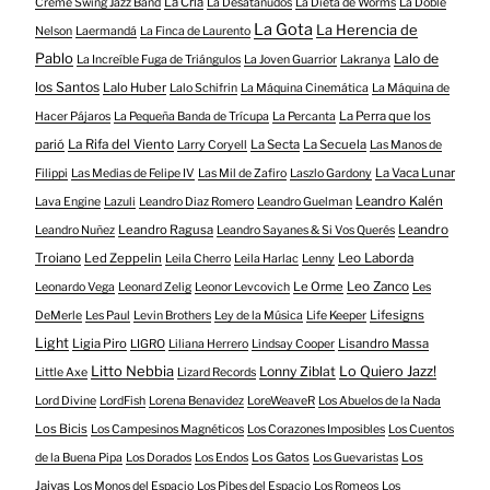
La Cría
Créme Swing Jazz Band
La Desatanudos
La Dieta de Worms
La Doble
La Gota
La Herencia de
Nelson
Laermandá
La Finca de Laurento
Pablo
Lalo de
La Increíble Fuga de Triángulos
La Joven Guarrior
Lakranya
los Santos
Lalo Huber
Lalo Schifrin
La Máquina Cinemática
La Máquina de
La Perra que los
Hacer Pájaros
La Pequeña Banda de Trícupa
La Percanta
parió
La Rifa del Viento
La Secta
La Secuela
Larry Coryell
Las Manos de
La Vaca Lunar
Filippi
Las Medias de Felipe IV
Las Mil de Zafiro
Laszlo Gardony
Leandro Kalén
Lava Engine
Lazuli
Leandro Diaz Romero
Leandro Guelman
Leandro Ragusa
Leandro
Leandro Nuñez
Leandro Sayanes & Si Vos Querés
Troiano
Led Zeppelin
Leo Laborda
Leila Cherro
Leila Harlac
Lenny
Le Orme
Leo Zanco
Leonardo Vega
Leonard Zelig
Leonor Levcovich
Les
Lifesigns
DeMerle
Les Paul
Levin Brothers
Ley de la Música
Life Keeper
Light
Ligia Piro
Lisandro Massa
LIGRO
Liliana Herrero
Lindsay Cooper
Litto Nebbia
Lonny Ziblat
Lo Quiero Jazz!
Little Axe
Lizard Records
Lord Divine
LordFish
Lorena Benavidez
LoreWeaveR
Los Abuelos de la Nada
Los Bicis
Los Campesinos Magnéticos
Los Corazones Imposibles
Los Cuentos
Los Gatos
Los
de la Buena Pipa
Los Dorados
Los Endos
Los Guevaristas
Jaivas
Los Monos del Espacio
Los Pibes del Espacio
Los Romeos
Los