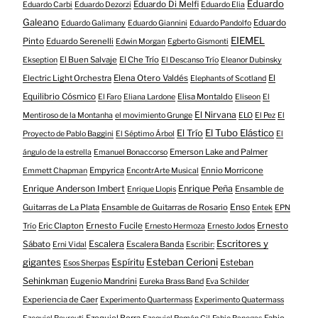
Eduardo
Eduardo Di Melfi
Eduardo Carbi
Eduardo Dezorzi
Eduardo Elia
Galeano
Eduardo
Eduardo Galimany
Eduardo Giannini
Eduardo Pandolfo
EIEMEL
Pinto
Eduardo Serenelli
Edwin Morgan
Egberto Gismonti
El Buen Salvaje
El Che Trío
Ekseption
El Descanso Trío
Eleanor Dubinsky
Electric Light Orchestra
Elena Otero Valdés
El
Elephants of Scotland
Equilibrio Cósmico
Elisa Montaldo
El Faro
Eliana Lardone
Eliseon
El
El Nirvana
Mentiroso de la Montanha
el movimiento Grunge
ELO
El Pez
El
El Tubo Elástico
El Trío
Proyecto de Pablo Baggini
El Séptimo Árbol
El
Emerson Lake and Palmer
ángulo de la estrella
Emanuel Bonaccorso
Empyrica
Ennio Morricone
Emmett Chapman
EncontrArte Musical
Enrique Anderson Imbert
Enrique Peña
Ensamble de
Enrique Llopis
Enso
Guitarras de La Plata
Ensamble de Guitarras de Rosario
Entek
EPN
Eric Clapton
Ernesto Fucile
Ernesto
Trío
Ernesto Hermoza
Ernesto Jodos
Escritores y
Escalera
Sábato
Escalera Banda
Erni Vidal
Escribir:
gigantes
Esteban Cerioni
Espíritu
Esteban
Esos Sherpas
Sehinkman
Eugenio Mandrini
Eureka Brass Band
Eva Schilder
Experiencia de Caer
Experimento Quartermass
Experimento Quatermass