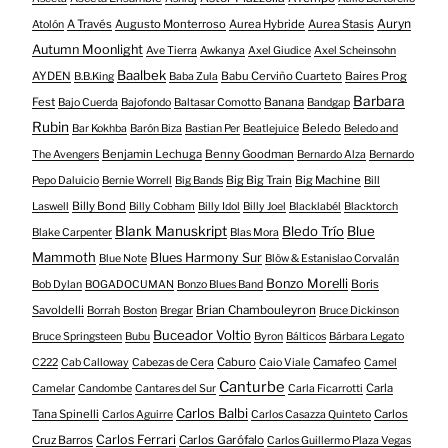
Auryn
A Través
Augusto Monterroso
Aurea Hybride
Aurea Stasis
Atolón
Autumn Moonlight
Ave Tierra
Awkanya
Axel Giudice
Axel Scheinsohn
Baalbek
AYDEN
Babu Cerviño Cuarteto
Baires Prog
B.B.King
Baba Zula
Barbara
Fest
Banana
Bajo Cuerda
Bajofondo
Baltasar Comotto
Bandgap
Rubin
Beledo
Bar Kokhba
Barón Biza
Bastian Per
Beatlejuice
Beledo and
Benjamin Lechuga
Benny Goodman
The Avengers
Bernardo Alza
Bernardo
Big Big Train
Big Machine
Pepo Daluicio
Bernie Worrell
Big Bands
Bill
Billy Bond
Laswell
Billy Cobham
Billy Idol
Billy Joel
Blacklabél
Blacktorch
Blank Manuskript
Bledo Trío
Blue
Blake Carpenter
Blas Mora
Mammoth
Blues Harmony Sur
Blue Note
Blöw & Estanislao Corvalán
Bonzo Morelli
Boris
Bob Dylan
BOGADOCUMAN
Bonzo Blues Band
Savoldelli
Brian Chambouleyron
Borrah
Boston
Bregar
Bruce Dickinson
Buceador Voltio
Bruce Springsteen
Bubu
Byron
Bálticos
Bárbara Legato
Caburo
Camafeo
C222
Cab Calloway
Cabezas de Cera
Caio Viale
Camel
Canturbe
Carla
Camelar
Candombe
Cantares del Sur
Carla Ficarrotti
Carlos Balbi
Tana Spinelli
Carlos
Carlos Aguirre
Carlos Casazza Quinteto
Carlos Ferrari
Cruz Barros
Carlos Garófalo
Carlos Guillermo Plaza Vegas