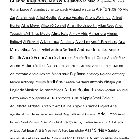
Alejandro Matos
Guarino
Alejandro Miniaci
Alejandro Miniaci
Ale Torriggino
Guitar Loops
Alejandro Schanzenbach
Alejandro Suarez
Ale
Alfonso Vidales
Zar
Alfa Sintesis
Alfed Mueller
Alfons Wohlmuth
Alfred
Allan Holdsworth
Hunter
Aline Meyer
Alison O​’​Donnell
Allan Reed
Allen
All That Music
Alma Kala
Almendra
Toussaint
Alma y Vida
Aloras-
Altablanca
Ana
Aluziney
Baltuzzi
Al Stewart
Alvin Lee
Analía Rosenberg
María Shua
Andrea Gonzalez
Andre
Anam Keltoi
Andrea De Nardi
André Perim
Andrés Ludmer
Dinuth
Andrés Rexach Group
Andrés Ruiz
Anfora
Anibal Acuaro
Anenbi
Anibal Troilo
Anielka
Anima
Anima Mundi
Animatone
Anonimus Big Band
Annie Haslam
Anthony Garone
Anthony
Antihéroe
Antonio Viñayo y la
Moore
Anthony Phillips
Antonin Artaud
Anton Roolaart
Logia de Músicos Asintomáticos
Anton Roolart
Anublar
AppleSmellColour
Cetro
Anónimo Japonés
AOR
Aphrodite's Child
Aquelarre
Arbatel
Arcabuz
Arc Of Life
Argovia
Ariadna Project
Ariel
Ariel Loza
Ariel Darío Sanchez
Ariel
Aguilar
Ariel Dogliotti
Ariel Gayoso
Pozzo
Arraigo
Artattack
Ariel Ranieri
Ariel Ronchi
Arroyito dúo
Arsénica
Asaf Sirkis
Artaud
Art Bear
Arti & Mestieri
Arturo Jauretche
A Saidera
Astor Piazzolla
Asceta Ensamble
ATempo
Asceta
Ashraj
Atilio Bertorello