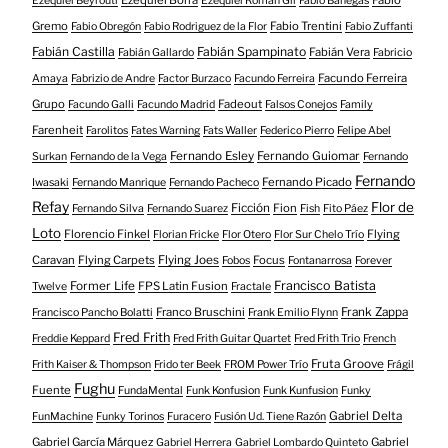
Ezequiel Borra
Fabio
Ezequiel Beyrouti
Ezequiel Román Gil
Fabio Banegas
Gremo
Fabio Trentini
Fabio Obregón
Fabio Rodriguez de la Flor
Fabio Zuffanti
Fabián Castilla
Fabián Spampinato
Fabián Vera
Fabián Gallardo
Fabricio
Facundo Ferreira
Amaya
Fabrizio de Andre
Factor Burzaco
Facundo Ferreira
Grupo
Fadeout
Facundo Galli
Facundo Madrid
Falsos Conejos
Family
Farenheit
Farolitos
Fates Warning
Fats Waller
Federico Pierro
Felipe Abel
Fernando Esley
Fernando Guiomar
Surkan
Fernando de la Vega
Fernando
Fernando
Fernando Picado
Iwasaki
Fernando Manrique
Fernando Pacheco
Refay
Flor de
Ficción
Fion
Fernando Silva
Fernando Suarez
Fish
Fito Páez
Loto
Florencio Finkel
Flying
Florian Fricke
Flor Otero
Flor Sur Chelo Trío
Caravan
Flying Carpets
Flying Joes
Focus
Fobos
Fontanarrosa
Forever
Francisco Batista
Former Life
FPS Latin Fusion
Twelve
Fractale
Franco Bruschini
Frank Zappa
Francisco Pancho Bolatti
Frank Emilio Flynn
Fred Frith
Freddie Keppard
Fred Frith Guitar Quartet
Fred Frith Trio
French
Fruta Groove
Frith Kaiser & Thompson
Frido ter Beek
FROM Power Trío
Frágil
Fughu
Fuente
FundaMental
Funk Konfusion
Funk Kunfusion
Funky
Gabriel Delta
FunMachine
Funky Torinos
Furacero
Fusión Ud. Tiene Razón
Gabriel García Márquez
Gabriel
Gabriel Herrera
Gabriel Lombardo Quinteto