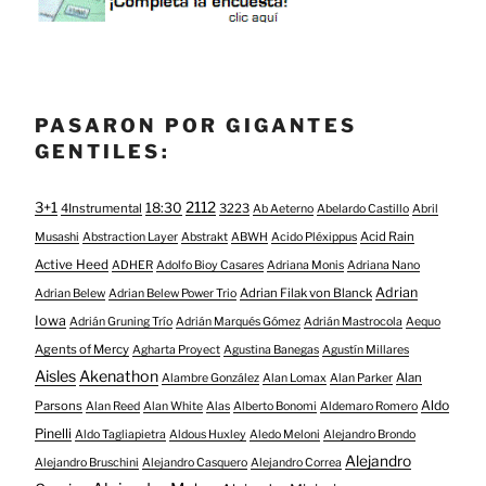
PASARON POR GIGANTES
GENTILES:
3+1
2112
18:30
4Instrumental
3223
Ab Aeterno
Abelardo Castillo
Abril
Acid Rain
Musashi
Abstraction Layer
Abstrakt
ABWH
Acido Pléxippus
Active Heed
ADHER
Adolfo Bioy Casares
Adriana Monis
Adriana Nano
Adrian
Adrian Filak von Blanck
Adrian Belew
Adrian Belew Power Trio
Iowa
Adrián Gruning Trío
Adrián Marqués Gómez
Adrián Mastrocola
Aequo
Agents of Mercy
Agharta Proyect
Agustina Banegas
Agustín Millares
Aisles
Akenathon
Alan
Alambre González
Alan Lomax
Alan Parker
Aldo
Parsons
Alan Reed
Alan White
Alas
Alberto Bonomi
Aldemaro Romero
Pinelli
Aldo Tagliapietra
Aldous Huxley
Aledo Meloni
Alejandro Brondo
Alejandro
Alejandro Bruschini
Alejandro Casquero
Alejandro Correa