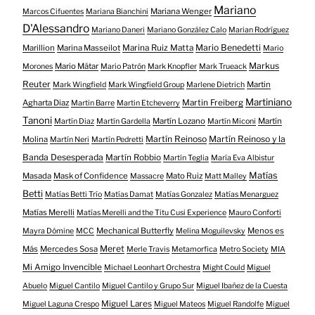
Mariano
Mariana Wenger
Marcos Cifuentes
Mariana Bianchini
D'Alessandro
Mariano Daneri
Mariano González Calo
Marian Rodríguez
Mario Benedetti
Marillion
Marina Masseilot
Marina Ruiz Matta
Mario
Markus
Mario Mátar
Morones
Mario Patrón
Mark Knopfler
Mark Trueack
Reuter
Martin
Mark Wingfield
Mark Wingfield Group
Marlene Dietrich
Martiniano
Agharta Diaz
Martin Freiberg
Martin Barre
Martin Etcheverry
Tanoni
Martín Lozano
Martín
Martín Diaz
Martín Gardella
Martín Miconi
Martín Reinoso
Martín Reinoso y la
Molina
Martín Neri
Martín Pedretti
Banda Desesperada
Martín Robbio
Martín Teglia
María Eva Albistur
Matías
Masada
Mask of Confidence
Mato Ruiz
Massacre
Matt Malley
Betti
Matías Betti Trío
Matías Damat
Matías Gonzalez
Matías Menarguez
Matías Merelli
Matías Merelli and the Titu Cusi Experience
Mauro Conforti
Mechanical Butterfly
Menos es
Mayra Dómine
MCC
Melina Moguilevsky
Meret
Más
Mercedes Sosa
Merle Travis
Metamorfica
Metro Society
MIA
Mi Amigo Invencible
Michael Leonhart Orchestra
Might Could
Miguel
Abuelo
Miguel Cantilo
Miguel Cantilo y Grupo Sur
Miguel Ibañez de la Cuesta
Miguel Lares
Miguel Laguna Crespo
Miguel Mateos
Miguel Randolfe
Miguel