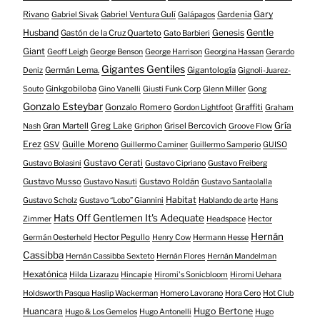
Gary
Rivano
Gabriel Ventura Gulí
Gardenia
Gabriel Sivak
Galápagos
Husband
Gentle
Gastón de la Cruz Quarteto
Genesis
Gato Barbieri
Giant
Geoff Leigh
George Benson
George Harrison
Georgina Hassan
Gerardo
Gigantes Gentiles
Germán Lema.
Gigantología
Deniz
Gignoli-Juarez-
Ginkgobiloba
Souto
Gino Vanelli
Giusti Funk Corp
Glenn Miller
Gong
Gonzalo Esteybar
Gonzalo Romero
Graffiti
Gordon Lightfoot
Graham
Gría
Gran Martell
Greg Lake
Grisel Bercovich
Nash
Griphon
Groove Flow
Erez
Guille Moreno
GSV
Guillermo Caminer
Guillermo Samperio
GUISO
Gustavo Cerati
Gustavo Bolasini
Gustavo Cipriano
Gustavo Freiberg
Gustavo Musso
Gustavo Roldán
Gustavo Nasuti
Gustavo Santaolalla
Habitat
Gustavo Scholz
Gustavo “Lobo” Giannini
Hablando de arte
Hans
Hats Off Gentlemen It's Adequate
Zimmer
Headspace
Hector
Hernán
Hector Pegullo
Germán Oesterheld
Henry Cow
Hermann Hesse
Cassibba
Hernán Cassibba Sexteto
Hernán Flores
Hernán Mandelman
Hexatónica
Hilda Lizarazu
Hincapie
Hiromi's Sonicbloom
Hiromi Uehara
Holdsworth Pasqua Haslip Wackerman
Homero Lavorano
Hora Cero
Hot Club
Huancara
Hugo Bertone
Hugo & Los Gemelos
Hugo Antonelli
Hugo