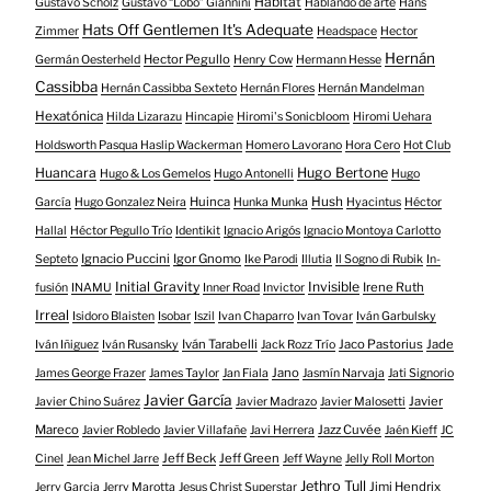
Habitat
Gustavo Scholz
Gustavo “Lobo” Giannini
Hablando de arte
Hans
Hats Off Gentlemen It's Adequate
Zimmer
Headspace
Hector
Hernán
Hector Pegullo
Germán Oesterheld
Henry Cow
Hermann Hesse
Cassibba
Hernán Cassibba Sexteto
Hernán Flores
Hernán Mandelman
Hexatónica
Hilda Lizarazu
Hincapie
Hiromi's Sonicbloom
Hiromi Uehara
Holdsworth Pasqua Haslip Wackerman
Homero Lavorano
Hora Cero
Hot Club
Huancara
Hugo Bertone
Hugo & Los Gemelos
Hugo Antonelli
Hugo
Huinca
Hush
García
Hugo Gonzalez Neira
Hunka Munka
Hyacintus
Héctor
Hallal
Héctor Pegullo Trío
Identikit
Ignacio Arigós
Ignacio Montoya Carlotto
Ignacio Puccini
Igor Gnomo
Septeto
Ike Parodi
Illutia
Il Sogno di Rubik
In-
Initial Gravity
Invisible
Irene Ruth
fusión
INAMU
Inner Road
Invictor
Irreal
Isidoro Blaisten
Isobar
Iszil
Ivan Chaparro
Ivan Tovar
Iván Garbulsky
Iván Tarabelli
Jaco Pastorius
Jade
Iván Iñiguez
Iván Rusansky
Jack Rozz Trío
Jano
James George Frazer
James Taylor
Jan Fiala
Jasmín Narvaja
Jati Signorio
Javier García
Javier
Javier Chino Suárez
Javier Madrazo
Javier Malosetti
Mareco
Jazz Cuvée
Javier Robledo
Javier Villafañe
Javi Herrera
Jaén Kieff
JC
Jeff Beck
Jeff Green
Cinel
Jean Michel Jarre
Jeff Wayne
Jelly Roll Morton
Jethro Tull
Jimi Hendrix
Jerry Garcia
Jerry Marotta
Jesus Christ Superstar