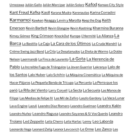
Kafod
Umezawa
Julián Gallo
Julián Marcipar
Julián Solarz
Kansas City Style
Kant Freud Kafka
Kaoll
Karina Corradini
Karana Mudra
Karenautas
Karmamoi
Keith
Keaggy Levin y Marotta
Kawken
Keep the Dog
Emerson
Kevin Bartlett
Kharmina Buranna
Kevin Glasgow
Kevin Kastning
La
King Crimson
La Alianza
Kimey Gómez
KnockOut
Kuropa
L'Hermité
Barca
La Cara de los Últimos
La Caja
La Bastilla
La Cruda Mandril
La
La Cría
Créme Swing Jazz Band
La Desatanudos
La Dieta de Worms
La Doble
La Gota
La Herencia de
Nelson
Laermandá
La Finca de Laurento
Pablo
Lalo de
La Increíble Fuga de Triángulos
La Joven Guarrior
Lakranya
los Santos
Lalo Huber
Lalo Schifrin
La Máquina Cinemática
La Máquina de
La Perra que los
Hacer Pájaros
La Pequeña Banda de Trícupa
La Percanta
parió
La Rifa del Viento
La Secta
La Secuela
Larry Coryell
Las Manos de
La Vaca Lunar
Filippi
Las Medias de Felipe IV
Las Mil de Zafiro
Laszlo Gardony
Leandro Kalén
Lava Engine
Lazuli
Leandro Diaz Romero
Leandro Guelman
Leandro Ragusa
Leandro
Leandro Nuñez
Leandro Sayanes & Si Vos Querés
Troiano
Led Zeppelin
Leo Laborda
Leila Cherro
Leila Harlac
Lenny
Le Orme
Leo Zanco
Leonardo Vega
Leonard Zelig
Leonor Levcovich
Les