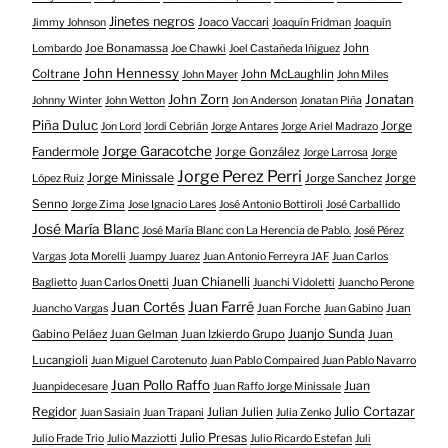
Jinetes negros
Joaco Vaccari
Jimmy Johnson
Joaquín Fridman
Joaquín
Joe Bonamassa
John
Lombardo
Joe Chawki
Joel Castañeda Iñiguez
John Hennessy
Coltrane
John McLaughlin
John Mayer
John Miles
John Zorn
Jonatan
Johnny Winter
John Wetton
Jon Anderson
Jonatan Piña
Piña Duluc
Jorge
Jon Lord
Jordi Cebrián
Jorge Antares
Jorge Ariel Madrazo
Jorge Garacotche
Fandermole
Jorge González
Jorge Larrosa
Jorge
Jorge Perez Perri
Jorge Minissale
Jorge Sanchez
Jorge
López Ruiz
Senno
Jorge Zima
Jose Ignacio Lares
José Antonio Bottiroli
José Carballido
José María Blanc
José María Blanc con La Herencia de Pablo.
José Pérez
Vargas
Jota Morelli
Juampy Juarez
Juan Antonio Ferreyra JAF
Juan Carlos
Juan Chianelli
Baglietto
Juan Carlos Onetti
Juanchi Vidoletti
Juancho Perone
Juan Farré
Juan Cortés
Juan Forche
Juan
Juancho Vargas
Juan Gabino
Juanjo Sunda
Gabino Peláez
Juan Gelman
Juan Izkierdo Grupo
Juan
Lucangioli
Juan Miguel Carotenuto
Juan Pablo Compaired
Juan Pablo Navarro
Juan Pollo Raffo
Juan
Juanpidecesare
Juan Raffo Jorge Minissale
Regidor
Julio Cortazar
Julian Julien
Juan Sasiain
Juan Trapani
Julia Zenko
Julio Presas
Julio Frade Trio
Julio Mazziotti
Julio Ricardo Estefan
Juli