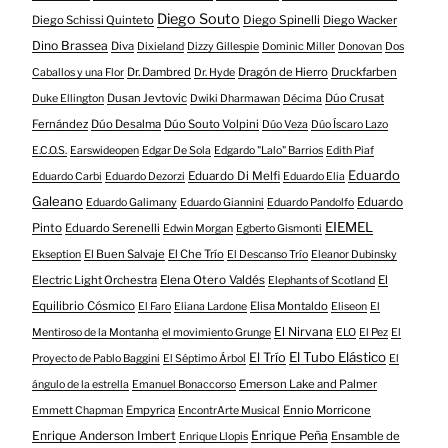
Diego Souto
Diego Schissi Quinteto
Diego Spinelli
Diego Wacker
Dino Brassea
Diva
Dixieland
Dizzy Gillespie
Dominic Miller
Donovan
Dos
Dr. Dambred
Dragón de Hierro
Druckfarben
Caballos y una Flor
Dr. Hyde
Dusan Jevtovic
Dúo Crusat
Duke Ellington
Dwiki Dharmawan
Décima
Fernández
Dúo Desalma
Dúo Souto Volpini
Dúo Veza
Dúo Íscaro Lazo
E.C.O.S.
Earswideopen
Edgar De Sola
Edgardo "Lalo" Barrios
Edith Piaf
Eduardo
Eduardo Di Melfi
Eduardo Carbi
Eduardo Dezorzi
Eduardo Elia
Galeano
Eduardo
Eduardo Galimany
Eduardo Giannini
Eduardo Pandolfo
EIEMEL
Pinto
Eduardo Serenelli
Edwin Morgan
Egberto Gismonti
El Buen Salvaje
El Che Trío
Ekseption
El Descanso Trío
Eleanor Dubinsky
Electric Light Orchestra
Elena Otero Valdés
El
Elephants of Scotland
Equilibrio Cósmico
Elisa Montaldo
El Faro
Eliana Lardone
Eliseon
El
El Nirvana
Mentiroso de la Montanha
el movimiento Grunge
ELO
El Pez
El
El Tubo Elástico
El Trío
Proyecto de Pablo Baggini
El Séptimo Árbol
El
Emerson Lake and Palmer
ángulo de la estrella
Emanuel Bonaccorso
Empyrica
Ennio Morricone
Emmett Chapman
EncontrArte Musical
Enrique Anderson Imbert
Enrique Peña
Ensamble de
Enrique Llopis