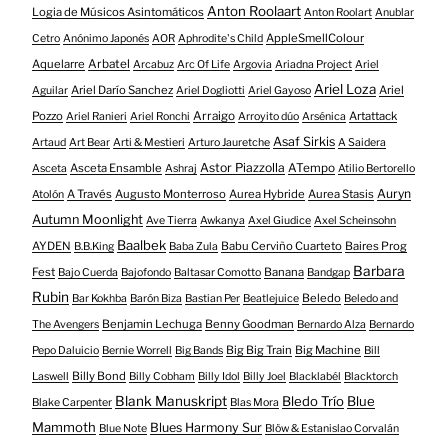
Anton Roolaart
Logia de Músicos Asintomáticos
Anton Roolart
Anublar
AppleSmellColour
Cetro
Anónimo Japonés
AOR
Aphrodite's Child
Aquelarre
Arbatel
Arcabuz
Arc Of Life
Argovia
Ariadna Project
Ariel
Ariel Loza
Ariel Darío Sanchez
Ariel
Aguilar
Ariel Dogliotti
Ariel Gayoso
Pozzo
Arraigo
Artattack
Ariel Ranieri
Ariel Ronchi
Arroyito dúo
Arsénica
Asaf Sirkis
Artaud
Art Bear
Arti & Mestieri
Arturo Jauretche
A Saidera
Astor Piazzolla
Asceta Ensamble
ATempo
Asceta
Ashraj
Atilio Bertorello
Auryn
A Través
Augusto Monterroso
Aurea Hybride
Aurea Stasis
Atolón
Autumn Moonlight
Ave Tierra
Awkanya
Axel Giudice
Axel Scheinsohn
Baalbek
AYDEN
Babu Cerviño Cuarteto
Baires Prog
B.B.King
Baba Zula
Barbara
Fest
Banana
Bajo Cuerda
Bajofondo
Baltasar Comotto
Bandgap
Rubin
Beledo
Bar Kokhba
Barón Biza
Bastian Per
Beatlejuice
Beledo and
Benjamin Lechuga
Benny Goodman
The Avengers
Bernardo Alza
Bernardo
Big Big Train
Big Machine
Pepo Daluicio
Bernie Worrell
Big Bands
Bill
Billy Bond
Laswell
Billy Cobham
Billy Idol
Billy Joel
Blacklabél
Blacktorch
Blank Manuskript
Bledo Trío
Blue
Blake Carpenter
Blas Mora
Mammoth
Blues Harmony Sur
Blue Note
Blöw & Estanislao Corvalán