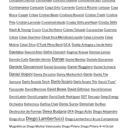
Computerchemist
Comunidad
Concetti-Oddone
Continental Jazz
Contraluz
Contramarea
Corsi e Ricorsi
Contusión
Coqui Ortiz
Corriente
cortazar
Cosa
Brava
Cospel
Cribas
Cristian Basto
Cristiano Roversii
Cristian Tiselli
Cristina
Crosby Stills
Piña
Cristián Larrondo
Cronómetrobudú
Crosby Stills and Nash
Nash & Young
Cuervos
Crucis
Cruz De Hierro
Cráneo Tatuado
Cucarachas
César Inca Mendoza Loyola
Célula
César Giachino
César Limonta
César
Molina
César Silva
D'Funk Pérez Band
D.F.A.
Daddy Antogna y los de Helio
Daedalus
Dafne Usorach
Daevid Allen
Dagmar Krause
Damian Lemes
Danae
Damián Vernis
Damián Calle
Daniel Benitez
Daniele Giovannon
Daniele Giovannoni
Daniel Ruggiero
Daniel Gonzalez
Daniel Schneck
Daniel Volpini
Dante
Danny De Lema
Danny Markovitch
Dante The
Darío Íscaro
Darío Acosta Teich
Darío Íscaro Trío
Samurai
David "Fuze"
David Bowie
David Gilmour
Fiuczynski
David Blamires
David Grisman
David Lebón
David Longdon
David Sadir Rodriguez
DDT
Decuajo
Deep Energy
Denis Surov
Denorian
Orchestra
Deformica
Delfina Cheb
De Rien
Dewa Budjana
Destructor de Formas
DFA
Diego Actis
Diego Alejandro
Diego Lambertucci
Diego Arce
Diego Lambertucci & Los Campesinos
Magnéticos
Diego Muñoz Valenzuela
Diego Piñera
Diego Piñera 4+4 Octet