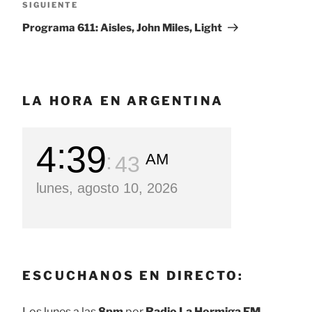
SIGUIENTE
Siguiente
entrada
Programa 611: Aisles, John Miles, Light
LA HORA EN ARGENTINA
4
39
AM
45
lunes, agosto 10, 2026
ESCUCHANOS EN DIRECTO:
Los lunes a las
8pm
por
Radio La Hormiga FM