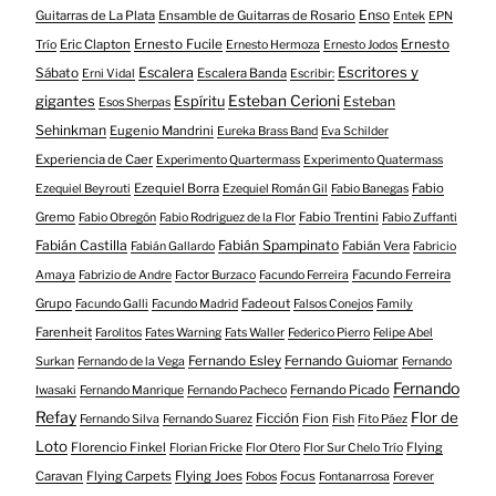
Enso
Guitarras de La Plata
Ensamble de Guitarras de Rosario
Entek
EPN
Eric Clapton
Ernesto Fucile
Ernesto
Trío
Ernesto Hermoza
Ernesto Jodos
Escritores y
Escalera
Sábato
Escalera Banda
Erni Vidal
Escribir:
gigantes
Esteban Cerioni
Espíritu
Esteban
Esos Sherpas
Sehinkman
Eugenio Mandrini
Eureka Brass Band
Eva Schilder
Experiencia de Caer
Experimento Quartermass
Experimento Quatermass
Ezequiel Borra
Fabio
Ezequiel Beyrouti
Ezequiel Román Gil
Fabio Banegas
Gremo
Fabio Trentini
Fabio Obregón
Fabio Rodriguez de la Flor
Fabio Zuffanti
Fabián Castilla
Fabián Spampinato
Fabián Vera
Fabián Gallardo
Fabricio
Facundo Ferreira
Amaya
Fabrizio de Andre
Factor Burzaco
Facundo Ferreira
Grupo
Fadeout
Facundo Galli
Facundo Madrid
Falsos Conejos
Family
Farenheit
Farolitos
Fates Warning
Fats Waller
Federico Pierro
Felipe Abel
Fernando Esley
Fernando Guiomar
Surkan
Fernando de la Vega
Fernando
Fernando
Fernando Picado
Iwasaki
Fernando Manrique
Fernando Pacheco
Refay
Flor de
Ficción
Fion
Fernando Silva
Fernando Suarez
Fish
Fito Páez
Loto
Florencio Finkel
Flying
Florian Fricke
Flor Otero
Flor Sur Chelo Trío
Caravan
Flying Carpets
Flying Joes
Focus
Fobos
Fontanarrosa
Forever