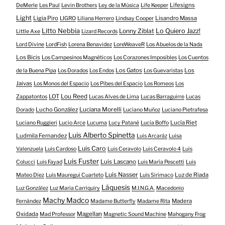
Lifesigns
DeMerle
Les Paul
Levin Brothers
Ley de la Música
Life Keeper
Light
Ligia Piro
Lisandro Massa
LIGRO
Liliana Herrero
Lindsay Cooper
Litto Nebbia
Lonny Ziblat
Lo Quiero Jazz!
Little Axe
Lizard Records
Lord Divine
LordFish
Lorena Benavidez
LoreWeaveR
Los Abuelos de la Nada
Los Bicis
Los Campesinos Magnéticos
Los Corazones Imposibles
Los Cuentos
Los Gatos
Los
de la Buena Pipa
Los Dorados
Los Endos
Los Guevaristas
Jaivas
Los Monos del Espacio
Los Pibes del Espacio
Los Romeos
Los
LOT
Lou Reed
Zappatontos
Lucas Alves de Lima
Lucas Barraguirre
Lucas
Lucho González
Luciana Morelli
Dorado
Luciano Muñoz
Luciano Pietrafesa
Lucía Riet
Luciano Ruggieri
Lucio Arce
Lucuma
Lucy Patané
Lucía Boffo
Luis Alberto Spinetta
Ludmila Fernandez
Luis Arcaráz
Luisa
Luis Caro
Valenzuela
Luis Cardoso
Luis Ceravolo
Luis Ceravolo 4
Luis
Luis Fuster
Luis Lascano
Colucci
Luis Fayad
Luis María Pescetti
Luis
Luis Nasser
Luz de Riada
Mateo Díez
Luis Mauregui Cuarteto
Luis Sirimaco
Láquesis
Luz González
Luz Maria Carriquiry
M.I.N.G.A.
Macedonio
Machy Madco
Madera
Fernández
Madame Butterfly
Madame Rita
Oxidada
Magellan
Mad Professor
Magnetic Sound Machine
Mahogany Frog