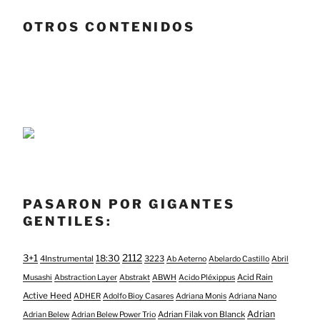
OTROS CONTENIDOS
PASARON POR GIGANTES
GENTILES:
3+1
2112
18:30
4Instrumental
3223
Ab Aeterno
Abelardo Castillo
Abril
Acid Rain
Musashi
Abstraction Layer
Abstrakt
ABWH
Acido Pléxippus
Active Heed
ADHER
Adolfo Bioy Casares
Adriana Monis
Adriana Nano
Adrian
Adrian Filak von Blanck
Adrian Belew
Adrian Belew Power Trio