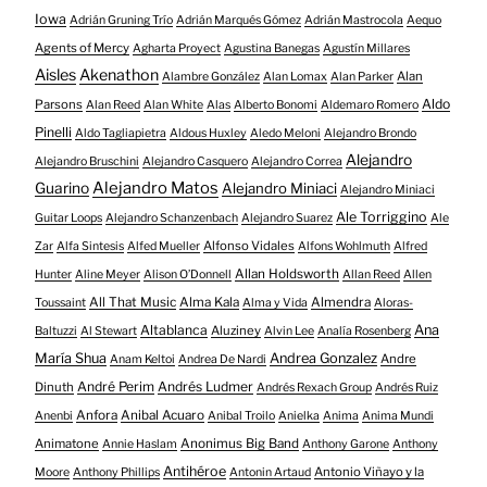
Iowa
Adrián Gruning Trío
Adrián Marqués Gómez
Adrián Mastrocola
Aequo
Agents of Mercy
Agharta Proyect
Agustina Banegas
Agustín Millares
Aisles
Akenathon
Alan
Alambre González
Alan Lomax
Alan Parker
Aldo
Parsons
Alan Reed
Alan White
Alas
Alberto Bonomi
Aldemaro Romero
Pinelli
Aldo Tagliapietra
Aldous Huxley
Aledo Meloni
Alejandro Brondo
Alejandro
Alejandro Bruschini
Alejandro Casquero
Alejandro Correa
Alejandro Matos
Guarino
Alejandro Miniaci
Alejandro Miniaci
Ale Torriggino
Guitar Loops
Alejandro Schanzenbach
Alejandro Suarez
Ale
Alfonso Vidales
Zar
Alfa Sintesis
Alfed Mueller
Alfons Wohlmuth
Alfred
Allan Holdsworth
Hunter
Aline Meyer
Alison O​’​Donnell
Allan Reed
Allen
All That Music
Alma Kala
Almendra
Toussaint
Alma y Vida
Aloras-
Altablanca
Ana
Aluziney
Baltuzzi
Al Stewart
Alvin Lee
Analía Rosenberg
María Shua
Andrea Gonzalez
Andre
Anam Keltoi
Andrea De Nardi
André Perim
Andrés Ludmer
Dinuth
Andrés Rexach Group
Andrés Ruiz
Anfora
Anibal Acuaro
Anenbi
Anibal Troilo
Anielka
Anima
Anima Mundi
Animatone
Anonimus Big Band
Annie Haslam
Anthony Garone
Anthony
Antihéroe
Antonio Viñayo y la
Moore
Anthony Phillips
Antonin Artaud