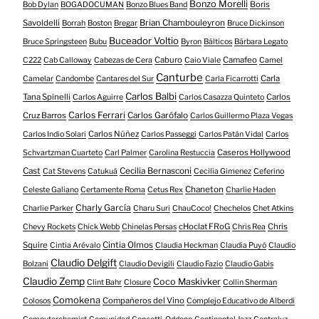
Bonzo Morelli
Boris
Bob Dylan
BOGADOCUMAN
Bonzo Blues Band
Savoldelli
Brian Chambouleyron
Borrah
Boston
Bregar
Bruce Dickinson
Buceador Voltio
Bruce Springsteen
Bubu
Byron
Bálticos
Bárbara Legato
Caburo
Camafeo
C222
Cab Calloway
Cabezas de Cera
Caio Viale
Camel
Canturbe
Carla
Camelar
Candombe
Cantares del Sur
Carla Ficarrotti
Carlos Balbi
Tana Spinelli
Carlos
Carlos Aguirre
Carlos Casazza Quinteto
Carlos Ferrari
Cruz Barros
Carlos Garófalo
Carlos Guillermo Plaza Vegas
Carlos Núñez
Carlos Indio Solari
Carlos Passeggi
Carlos Patán Vidal
Carlos
Caseros Hollywood
Schvartzman Cuarteto
Carl Palmer
Carolina Restuccia
Cast
Cecilia Bernasconi
Cat Stevens
Catukuá
Cecilia Gimenez
Ceferino
Chaneton
Celeste Galiano
Certamente Roma
Cetus Rex
Charlie Haden
Charly García
Charlie Parker
Charu Suri
ChauCoco!
Chechelos
Chet Atkins
cHoclat FRoG
Chris
Chevy Rockets
Chick Webb
Chinelas Persas
Chris Rea
Squire
Cintia Olmos
Cintia Arévalo
Claudia Heckman
Claudia Puyó
Claudio
Claudio Delgift
Bolzani
Claudio Devigili
Claudio Fazio
Claudio Gabis
Claudio Zemp
Coco Maskivker
Clint Bahr
Closure
Collin Sherman
Comokena
Compañeros del Vino
Colosos
Complejo Educativo de Alberdi