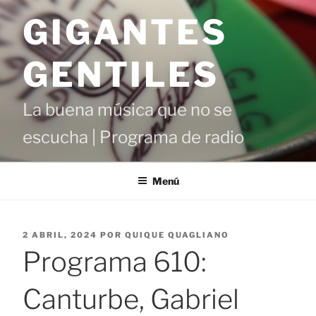
Saltar
GIGANTES
al
contenido
GENTILES
La buena música que no se
escucha | Programa de radio
Menú
PUBLICADO
2 ABRIL, 2024
POR
QUIQUE QUAGLIANO
EL
Programa 610:
Canturbe, Gabriel