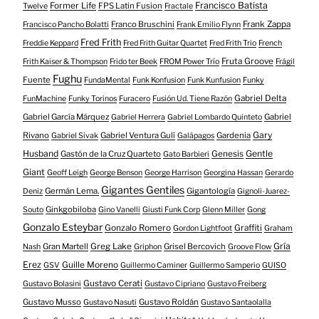
Francisco Batista
Former Life
FPS Latin Fusion
Twelve
Fractale
Franco Bruschini
Frank Zappa
Francisco Pancho Bolatti
Frank Emilio Flynn
Fred Frith
Freddie Keppard
Fred Frith Guitar Quartet
Fred Frith Trio
French
Fruta Groove
Frith Kaiser & Thompson
Frido ter Beek
FROM Power Trío
Frágil
Fughu
Fuente
FundaMental
Funk Konfusion
Funk Kunfusion
Funky
Gabriel Delta
FunMachine
Funky Torinos
Furacero
Fusión Ud. Tiene Razón
Gabriel García Márquez
Gabriel
Gabriel Herrera
Gabriel Lombardo Quinteto
Gary
Rivano
Gabriel Ventura Gulí
Gardenia
Gabriel Sivak
Galápagos
Husband
Gentle
Gastón de la Cruz Quarteto
Genesis
Gato Barbieri
Giant
Geoff Leigh
George Benson
George Harrison
Georgina Hassan
Gerardo
Gigantes Gentiles
Germán Lema.
Gigantología
Deniz
Gignoli-Juarez-
Ginkgobiloba
Souto
Gino Vanelli
Giusti Funk Corp
Glenn Miller
Gong
Gonzalo Esteybar
Gonzalo Romero
Graffiti
Gordon Lightfoot
Graham
Gría
Gran Martell
Greg Lake
Grisel Bercovich
Nash
Griphon
Groove Flow
Erez
Guille Moreno
GSV
Guillermo Caminer
Guillermo Samperio
GUISO
Gustavo Cerati
Gustavo Bolasini
Gustavo Cipriano
Gustavo Freiberg
Gustavo Musso
Gustavo Roldán
Gustavo Nasuti
Gustavo Santaolalla