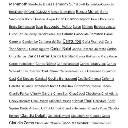
Mammoth
Blues Harmony Sur
Blue Note
Blöw & Estanislao Corvalán
Bonzo Morelli
Boris
Bob Dylan
BOGADOCUMAN
Bonzo Blues Band
Savoldelli
Brian Chambouleyron
Borrah
Boston
Bregar
Bruce Dickinson
Buceador Voltio
Bruce Springsteen
Bubu
Byron
Bálticos
Bárbara Legato
Caburo
Camafeo
C222
Cab Calloway
Cabezas de Cera
Caio Viale
Camel
Canturbe
Carla
Camelar
Candombe
Cantares del Sur
Carla Ficarrotti
Carlos Balbi
Tana Spinelli
Carlos
Carlos Aguirre
Carlos Casazza Quinteto
Carlos Ferrari
Cruz Barros
Carlos Garófalo
Carlos Guillermo Plaza Vegas
Carlos Núñez
Carlos Indio Solari
Carlos Passeggi
Carlos Patán Vidal
Carlos
Caseros Hollywood
Schvartzman Cuarteto
Carl Palmer
Carolina Restuccia
Cast
Cecilia Bernasconi
Cat Stevens
Catukuá
Cecilia Gimenez
Ceferino
Chaneton
Celeste Galiano
Certamente Roma
Cetus Rex
Charlie Haden
Charly García
Charlie Parker
Charu Suri
ChauCoco!
Chechelos
Chet Atkins
cHoclat FRoG
Chris
Chevy Rockets
Chick Webb
Chinelas Persas
Chris Rea
Squire
Cintia Olmos
Cintia Arévalo
Claudia Heckman
Claudia Puyó
Claudio
Claudio Delgift
Bolzani
Claudio Devigili
Claudio Fazio
Claudio Gabis
Claudio Zemp
Coco Maskivker
Clint Bahr
Closure
Collin Sherman