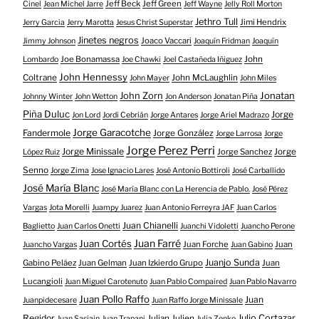
Jeff Beck
Jeff Green
Cinel
Jean Michel Jarre
Jeff Wayne
Jelly Roll Morton
Jethro Tull
Jimi Hendrix
Jerry Garcia
Jerry Marotta
Jesus Christ Superstar
Jinetes negros
Joaco Vaccari
Jimmy Johnson
Joaquín Fridman
Joaquín
Joe Bonamassa
John
Lombardo
Joe Chawki
Joel Castañeda Iñiguez
John Hennessy
Coltrane
John McLaughlin
John Mayer
John Miles
John Zorn
Jonatan
Johnny Winter
John Wetton
Jon Anderson
Jonatan Piña
Piña Duluc
Jorge
Jon Lord
Jordi Cebrián
Jorge Antares
Jorge Ariel Madrazo
Jorge Garacotche
Fandermole
Jorge González
Jorge Larrosa
Jorge
Jorge Perez Perri
Jorge Minissale
Jorge Sanchez
Jorge
López Ruiz
Senno
Jorge Zima
Jose Ignacio Lares
José Antonio Bottiroli
José Carballido
José María Blanc
José María Blanc con La Herencia de Pablo.
José Pérez
Vargas
Jota Morelli
Juampy Juarez
Juan Antonio Ferreyra JAF
Juan Carlos
Juan Chianelli
Baglietto
Juan Carlos Onetti
Juanchi Vidoletti
Juancho Perone
Juan Farré
Juan Cortés
Juan Forche
Juan
Juancho Vargas
Juan Gabino
Juanjo Sunda
Gabino Peláez
Juan Gelman
Juan Izkierdo Grupo
Juan
Lucangioli
Juan Miguel Carotenuto
Juan Pablo Compaired
Juan Pablo Navarro
Juan Pollo Raffo
Juan
Juanpidecesare
Juan Raffo Jorge Minissale
Regidor
Julio Cortazar
Julian Julien
Juan Sasiain
Juan Trapani
Julia Zenko