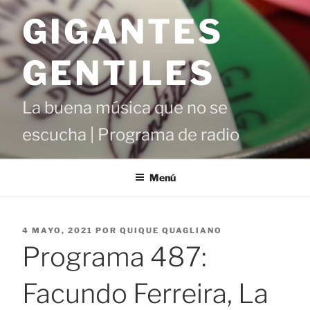
Saltar
GIGANTES
al
contenido
GENTILES
La buena música que no se
escucha | Programa de radio
Menú
PUBLICADO
4 MAYO, 2021
POR
QUIQUE QUAGLIANO
EL
Programa 487:
Facundo Ferreira, La