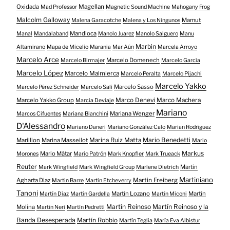
Oxidada
Magellan
Mad Professor
Magnetic Sound Machine
Mahogany Frog
Malcolm Galloway
Mamut
Malena Garacotche
Malena y Los Ningunos
Mandioca
Manal
Mandalaband
Manolo Juarez
Manolo Salguero
Manu
Marbin
Altamirano
Mapa de Micelio
Marania
Mar Aún
Marcela Arroyo
Marcelo Arce
Marcelo Domenech
Marcelo Birmajer
Marcelo García
Marcelo López
Marcelo Malmierca
Marcelo Peralta
Marcelo Pijachi
Marcelo Yakko
Marcelo Sasso
Marcelo Pérez Schneider
Marcelo Sali
Marcelo Yakko Group
Marco Denevi
Marco Machera
Marcia Deviaje
Mariano
Mariana Wenger
Marcos Cifuentes
Mariana Bianchini
D'Alessandro
Mariano Daneri
Mariano González Calo
Marian Rodríguez
Mario Benedetti
Marillion
Marina Masseilot
Marina Ruiz Matta
Mario
Markus
Mario Mátar
Morones
Mario Patrón
Mark Knopfler
Mark Trueack
Reuter
Martin
Mark Wingfield
Mark Wingfield Group
Marlene Dietrich
Martiniano
Agharta Diaz
Martin Freiberg
Martin Barre
Martin Etcheverry
Tanoni
Martín Lozano
Martín
Martín Diaz
Martín Gardella
Martín Miconi
Martín Reinoso
Martín Reinoso y la
Molina
Martín Neri
Martín Pedretti
Banda Desesperada
Martín Robbio
Martín Teglia
María Eva Albistur