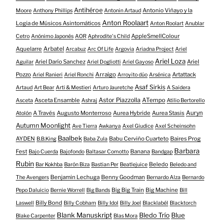
Antihéroe
Antonio Viñayo y la
Moore
Anthony Phillips
Antonin Artaud
Anton Roolaart
Logia de Músicos Asintomáticos
Anton Roolart
Anublar
AppleSmellColour
Cetro
Anónimo Japonés
AOR
Aphrodite's Child
Aquelarre
Arbatel
Arcabuz
Arc Of Life
Argovia
Ariadna Project
Ariel
Ariel Loza
Ariel Darío Sanchez
Ariel
Aguilar
Ariel Dogliotti
Ariel Gayoso
Pozzo
Arraigo
Artattack
Ariel Ranieri
Ariel Ronchi
Arroyito dúo
Arsénica
Asaf Sirkis
Artaud
Art Bear
Arti & Mestieri
Arturo Jauretche
A Saidera
Astor Piazzolla
Asceta Ensamble
ATempo
Asceta
Ashraj
Atilio Bertorello
Auryn
A Través
Augusto Monterroso
Aurea Hybride
Aurea Stasis
Atolón
Autumn Moonlight
Ave Tierra
Awkanya
Axel Giudice
Axel Scheinsohn
Baalbek
AYDEN
Babu Cerviño Cuarteto
Baires Prog
B.B.King
Baba Zula
Barbara
Fest
Banana
Bajo Cuerda
Bajofondo
Baltasar Comotto
Bandgap
Rubin
Beledo
Bar Kokhba
Barón Biza
Bastian Per
Beatlejuice
Beledo and
Benjamin Lechuga
Benny Goodman
The Avengers
Bernardo Alza
Bernardo
Big Big Train
Big Machine
Pepo Daluicio
Bernie Worrell
Big Bands
Bill
Billy Bond
Laswell
Billy Cobham
Billy Idol
Billy Joel
Blacklabél
Blacktorch
Blank Manuskript
Bledo Trío
Blue
Blake Carpenter
Blas Mora