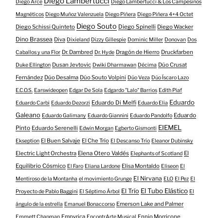
Diego Lambertucci
Diego Arce
Diego Lambertucci & Los Campesinos
Magnéticos
Diego Muñoz Valenzuela
Diego Piñera
Diego Piñera 4+4 Octet
Diego Souto
Diego Schissi Quinteto
Diego Spinelli
Diego Wacker
Dino Brassea
Diva
Dixieland
Dizzy Gillespie
Dominic Miller
Donovan
Dos
Dr. Dambred
Dragón de Hierro
Druckfarben
Caballos y una Flor
Dr. Hyde
Dusan Jevtovic
Dúo Crusat
Duke Ellington
Dwiki Dharmawan
Décima
Fernández
Dúo Desalma
Dúo Souto Volpini
Dúo Veza
Dúo Íscaro Lazo
E.C.O.S.
Earswideopen
Edgar De Sola
Edgardo "Lalo" Barrios
Edith Piaf
Eduardo
Eduardo Di Melfi
Eduardo Carbi
Eduardo Dezorzi
Eduardo Elia
Galeano
Eduardo
Eduardo Galimany
Eduardo Giannini
Eduardo Pandolfo
EIEMEL
Pinto
Eduardo Serenelli
Edwin Morgan
Egberto Gismonti
El Buen Salvaje
El Che Trío
Ekseption
El Descanso Trío
Eleanor Dubinsky
Electric Light Orchestra
Elena Otero Valdés
El
Elephants of Scotland
Equilibrio Cósmico
Elisa Montaldo
El Faro
Eliana Lardone
Eliseon
El
El Nirvana
Mentiroso de la Montanha
el movimiento Grunge
ELO
El Pez
El
El Tubo Elástico
El Trío
Proyecto de Pablo Baggini
El Séptimo Árbol
El
Emerson Lake and Palmer
ángulo de la estrella
Emanuel Bonaccorso
Empyrica
Ennio Morricone
Emmett Chapman
EncontrArte Musical