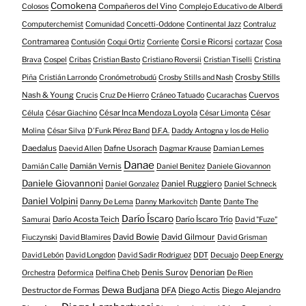
Comokena
Compañeros del Vino
Colosos
Complejo Educativo de Alberdi
Computerchemist
Comunidad
Concetti-Oddone
Continental Jazz
Contraluz
Contramarea
Corsi e Ricorsi
Contusión
Coqui Ortiz
Corriente
cortazar
Cosa
Brava
Cospel
Cribas
Cristian Basto
Cristiano Roversii
Cristian Tiselli
Cristina
Crosby Stills
Piña
Cristián Larrondo
Cronómetrobudú
Crosby Stills and Nash
Nash & Young
Cuervos
Crucis
Cruz De Hierro
Cráneo Tatuado
Cucarachas
César Inca Mendoza Loyola
Célula
César Giachino
César Limonta
César
Molina
César Silva
D'Funk Pérez Band
D.F.A.
Daddy Antogna y los de Helio
Daedalus
Dafne Usorach
Daevid Allen
Dagmar Krause
Damian Lemes
Danae
Damián Vernis
Damián Calle
Daniel Benitez
Daniele Giovannon
Daniele Giovannoni
Daniel Ruggiero
Daniel Gonzalez
Daniel Schneck
Daniel Volpini
Dante
Danny De Lema
Danny Markovitch
Dante The
Darío Íscaro
Darío Acosta Teich
Darío Íscaro Trío
Samurai
David "Fuze"
David Bowie
David Gilmour
Fiuczynski
David Blamires
David Grisman
David Lebón
David Longdon
David Sadir Rodriguez
DDT
Decuajo
Deep Energy
Denis Surov
Denorian
Orchestra
Deformica
Delfina Cheb
De Rien
Dewa Budjana
Destructor de Formas
DFA
Diego Actis
Diego Alejandro