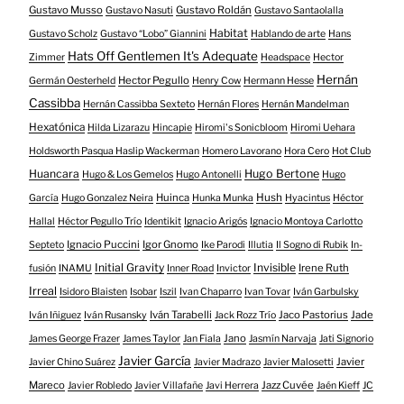
Gustavo Musso
Gustavo Roldán
Gustavo Nasuti
Gustavo Santaolalla
Habitat
Gustavo Scholz
Gustavo “Lobo” Giannini
Hablando de arte
Hans
Hats Off Gentlemen It's Adequate
Zimmer
Headspace
Hector
Hernán
Hector Pegullo
Germán Oesterheld
Henry Cow
Hermann Hesse
Cassibba
Hernán Cassibba Sexteto
Hernán Flores
Hernán Mandelman
Hexatónica
Hilda Lizarazu
Hincapie
Hiromi's Sonicbloom
Hiromi Uehara
Holdsworth Pasqua Haslip Wackerman
Homero Lavorano
Hora Cero
Hot Club
Huancara
Hugo Bertone
Hugo & Los Gemelos
Hugo Antonelli
Hugo
Huinca
Hush
García
Hugo Gonzalez Neira
Hunka Munka
Hyacintus
Héctor
Hallal
Héctor Pegullo Trío
Identikit
Ignacio Arigós
Ignacio Montoya Carlotto
Ignacio Puccini
Igor Gnomo
Septeto
Ike Parodi
Illutia
Il Sogno di Rubik
In-
Initial Gravity
Invisible
Irene Ruth
fusión
INAMU
Inner Road
Invictor
Irreal
Isidoro Blaisten
Isobar
Iszil
Ivan Chaparro
Ivan Tovar
Iván Garbulsky
Iván Tarabelli
Jaco Pastorius
Jade
Iván Iñiguez
Iván Rusansky
Jack Rozz Trío
Jano
James George Frazer
James Taylor
Jan Fiala
Jasmín Narvaja
Jati Signorio
Javier García
Javier
Javier Chino Suárez
Javier Madrazo
Javier Malosetti
Mareco
Jazz Cuvée
Javier Robledo
Javier Villafañe
Javi Herrera
Jaén Kieff
JC