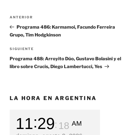
Navegación
ANTERIOR
Entrada
de
anterior:
Programa 486: Karmamoi, Facundo Ferreira
entradas
Grupo, Tim Hodgkinson
SIGUIENTE
Siguiente
entrada
Programa 488: Arroyito Dúo, Gustavo Bolasini y el
libro sobre Crucis, Diego Lambertucci, Yes
LA HORA EN ARGENTINA
11
29
AM
19