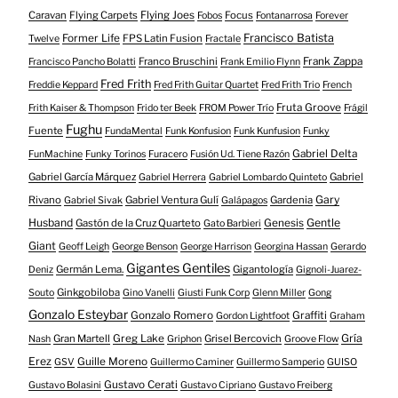
Caravan
Flying Carpets
Flying Joes
Focus
Fobos
Fontanarrosa
Forever
Francisco Batista
Former Life
FPS Latin Fusion
Twelve
Fractale
Franco Bruschini
Frank Zappa
Francisco Pancho Bolatti
Frank Emilio Flynn
Fred Frith
Freddie Keppard
Fred Frith Guitar Quartet
Fred Frith Trio
French
Fruta Groove
Frith Kaiser & Thompson
Frido ter Beek
FROM Power Trío
Frágil
Fughu
Fuente
FundaMental
Funk Konfusion
Funk Kunfusion
Funky
Gabriel Delta
FunMachine
Funky Torinos
Furacero
Fusión Ud. Tiene Razón
Gabriel García Márquez
Gabriel
Gabriel Herrera
Gabriel Lombardo Quinteto
Gary
Rivano
Gabriel Ventura Gulí
Gardenia
Gabriel Sivak
Galápagos
Husband
Gentle
Gastón de la Cruz Quarteto
Genesis
Gato Barbieri
Giant
Geoff Leigh
George Benson
George Harrison
Georgina Hassan
Gerardo
Gigantes Gentiles
Germán Lema.
Gigantología
Deniz
Gignoli-Juarez-
Ginkgobiloba
Souto
Gino Vanelli
Giusti Funk Corp
Glenn Miller
Gong
Gonzalo Esteybar
Gonzalo Romero
Graffiti
Gordon Lightfoot
Graham
Gría
Gran Martell
Greg Lake
Grisel Bercovich
Nash
Griphon
Groove Flow
Erez
Guille Moreno
GSV
Guillermo Caminer
Guillermo Samperio
GUISO
Gustavo Cerati
Gustavo Bolasini
Gustavo Cipriano
Gustavo Freiberg