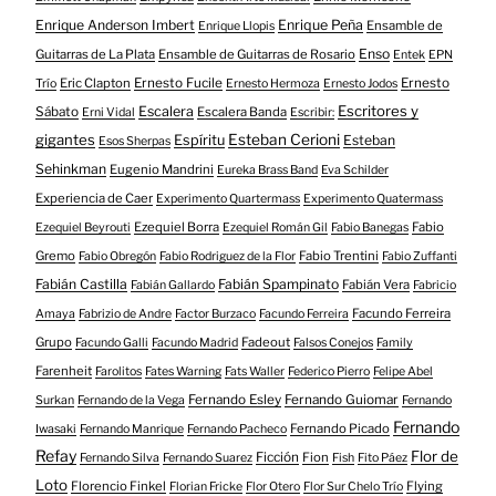
Enrique Anderson Imbert
Enrique Peña
Ensamble de
Enrique Llopis
Enso
Guitarras de La Plata
Ensamble de Guitarras de Rosario
Entek
EPN
Eric Clapton
Ernesto Fucile
Ernesto
Trío
Ernesto Hermoza
Ernesto Jodos
Escritores y
Escalera
Sábato
Escalera Banda
Erni Vidal
Escribir:
gigantes
Esteban Cerioni
Espíritu
Esteban
Esos Sherpas
Sehinkman
Eugenio Mandrini
Eureka Brass Band
Eva Schilder
Experiencia de Caer
Experimento Quartermass
Experimento Quatermass
Ezequiel Borra
Fabio
Ezequiel Beyrouti
Ezequiel Román Gil
Fabio Banegas
Gremo
Fabio Trentini
Fabio Obregón
Fabio Rodriguez de la Flor
Fabio Zuffanti
Fabián Castilla
Fabián Spampinato
Fabián Vera
Fabián Gallardo
Fabricio
Facundo Ferreira
Amaya
Fabrizio de Andre
Factor Burzaco
Facundo Ferreira
Grupo
Fadeout
Facundo Galli
Facundo Madrid
Falsos Conejos
Family
Farenheit
Farolitos
Fates Warning
Fats Waller
Federico Pierro
Felipe Abel
Fernando Esley
Fernando Guiomar
Surkan
Fernando de la Vega
Fernando
Fernando
Fernando Picado
Iwasaki
Fernando Manrique
Fernando Pacheco
Refay
Flor de
Ficción
Fion
Fernando Silva
Fernando Suarez
Fish
Fito Páez
Loto
Florencio Finkel
Flying
Florian Fricke
Flor Otero
Flor Sur Chelo Trío