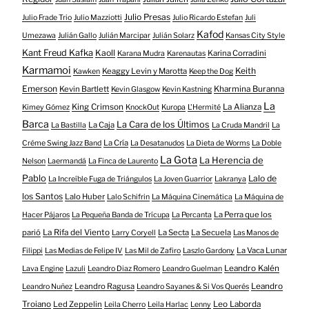
Julio Presas
Julio Frade Trio
Julio Mazziotti
Julio Ricardo Estefan
Juli
Kafod
Umezawa
Julián Gallo
Julián Marcipar
Julián Solarz
Kansas City Style
Kant Freud Kafka
Kaoll
Karina Corradini
Karana Mudra
Karenautas
Karmamoi
Keith
Keaggy Levin y Marotta
Kawken
Keep the Dog
Emerson
Kevin Bartlett
Kharmina Buranna
Kevin Glasgow
Kevin Kastning
La
King Crimson
La Alianza
Kimey Gómez
KnockOut
Kuropa
L'Hermité
Barca
La Cara de los Últimos
La Caja
La Bastilla
La Cruda Mandril
La
La Cría
Créme Swing Jazz Band
La Desatanudos
La Dieta de Worms
La Doble
La Gota
La Herencia de
Nelson
Laermandá
La Finca de Laurento
Pablo
Lalo de
La Increíble Fuga de Triángulos
La Joven Guarrior
Lakranya
los Santos
Lalo Huber
Lalo Schifrin
La Máquina Cinemática
La Máquina de
La Perra que los
Hacer Pájaros
La Pequeña Banda de Trícupa
La Percanta
parió
La Rifa del Viento
La Secta
La Secuela
Larry Coryell
Las Manos de
La Vaca Lunar
Filippi
Las Medias de Felipe IV
Las Mil de Zafiro
Laszlo Gardony
Leandro Kalén
Lava Engine
Lazuli
Leandro Diaz Romero
Leandro Guelman
Leandro Ragusa
Leandro
Leandro Nuñez
Leandro Sayanes & Si Vos Querés
Troiano
Led Zeppelin
Leo Laborda
Leila Cherro
Leila Harlac
Lenny