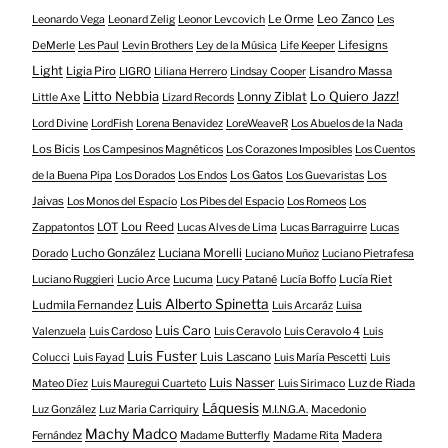
Le Orme
Leo Zanco
Leonardo Vega
Leonard Zelig
Leonor Levcovich
Les
Lifesigns
DeMerle
Les Paul
Levin Brothers
Ley de la Música
Life Keeper
Light
Ligia Piro
Lisandro Massa
LIGRO
Liliana Herrero
Lindsay Cooper
Litto Nebbia
Lonny Ziblat
Lo Quiero Jazz!
Little Axe
Lizard Records
Lord Divine
LordFish
Lorena Benavidez
LoreWeaveR
Los Abuelos de la Nada
Los Bicis
Los Campesinos Magnéticos
Los Corazones Imposibles
Los Cuentos
Los Gatos
Los
de la Buena Pipa
Los Dorados
Los Endos
Los Guevaristas
Jaivas
Los Monos del Espacio
Los Pibes del Espacio
Los Romeos
Los
LOT
Lou Reed
Zappatontos
Lucas Alves de Lima
Lucas Barraguirre
Lucas
Lucho González
Luciana Morelli
Dorado
Luciano Muñoz
Luciano Pietrafesa
Lucía Riet
Luciano Ruggieri
Lucio Arce
Lucuma
Lucy Patané
Lucía Boffo
Luis Alberto Spinetta
Ludmila Fernandez
Luis Arcaráz
Luisa
Luis Caro
Valenzuela
Luis Cardoso
Luis Ceravolo
Luis Ceravolo 4
Luis
Luis Fuster
Luis Lascano
Colucci
Luis Fayad
Luis María Pescetti
Luis
Luis Nasser
Luz de Riada
Mateo Díez
Luis Mauregui Cuarteto
Luis Sirimaco
Láquesis
Luz González
Luz Maria Carriquiry
M.I.N.G.A.
Macedonio
Machy Madco
Madera
Fernández
Madame Butterfly
Madame Rita