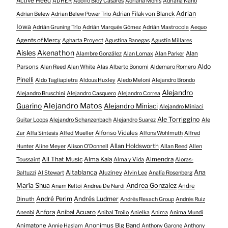
Active Heed
ADHER
Adolfo Bioy Casares
Adriana Monis
Adriana Nano
Adrian
Adrian Filak von Blanck
Adrian Belew
Adrian Belew Power Trio
Iowa
Adrián Gruning Trío
Adrián Marqués Gómez
Adrián Mastrocola
Aequo
Agents of Mercy
Agharta Proyect
Agustina Banegas
Agustín Millares
Aisles
Akenathon
Alan
Alambre González
Alan Lomax
Alan Parker
Aldo
Parsons
Alan Reed
Alan White
Alas
Alberto Bonomi
Aldemaro Romero
Pinelli
Aldo Tagliapietra
Aldous Huxley
Aledo Meloni
Alejandro Brondo
Alejandro
Alejandro Bruschini
Alejandro Casquero
Alejandro Correa
Alejandro Matos
Guarino
Alejandro Miniaci
Alejandro Miniaci
Ale Torriggino
Guitar Loops
Alejandro Schanzenbach
Alejandro Suarez
Ale
Alfonso Vidales
Zar
Alfa Sintesis
Alfed Mueller
Alfons Wohlmuth
Alfred
Allan Holdsworth
Hunter
Aline Meyer
Alison O​’​Donnell
Allan Reed
Allen
All That Music
Alma Kala
Almendra
Toussaint
Alma y Vida
Aloras-
Altablanca
Ana
Aluziney
Baltuzzi
Al Stewart
Alvin Lee
Analía Rosenberg
María Shua
Andrea Gonzalez
Andre
Anam Keltoi
Andrea De Nardi
André Perim
Andrés Ludmer
Dinuth
Andrés Rexach Group
Andrés Ruiz
Anfora
Anibal Acuaro
Anenbi
Anibal Troilo
Anielka
Anima
Anima Mundi
Animatone
Anonimus Big Band
Annie Haslam
Anthony Garone
Anthony