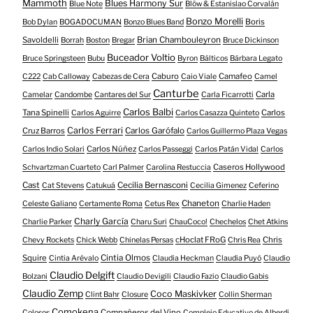
Mammoth
Blues Harmony Sur
Blue Note
Blöw & Estanislao Corvalán
Bonzo Morelli
Boris
Bob Dylan
BOGADOCUMAN
Bonzo Blues Band
Savoldelli
Brian Chambouleyron
Borrah
Boston
Bregar
Bruce Dickinson
Buceador Voltio
Bruce Springsteen
Bubu
Byron
Bálticos
Bárbara Legato
Caburo
Camafeo
C222
Cab Calloway
Cabezas de Cera
Caio Viale
Camel
Canturbe
Carla
Camelar
Candombe
Cantares del Sur
Carla Ficarrotti
Carlos Balbi
Tana Spinelli
Carlos
Carlos Aguirre
Carlos Casazza Quinteto
Carlos Ferrari
Cruz Barros
Carlos Garófalo
Carlos Guillermo Plaza Vegas
Carlos Núñez
Carlos Indio Solari
Carlos Passeggi
Carlos Patán Vidal
Carlos
Caseros Hollywood
Schvartzman Cuarteto
Carl Palmer
Carolina Restuccia
Cast
Cecilia Bernasconi
Cat Stevens
Catukuá
Cecilia Gimenez
Ceferino
Chaneton
Celeste Galiano
Certamente Roma
Cetus Rex
Charlie Haden
Charly García
Charlie Parker
Charu Suri
ChauCoco!
Chechelos
Chet Atkins
cHoclat FRoG
Chris
Chevy Rockets
Chick Webb
Chinelas Persas
Chris Rea
Squire
Cintia Olmos
Cintia Arévalo
Claudia Heckman
Claudia Puyó
Claudio
Claudio Delgift
Bolzani
Claudio Devigili
Claudio Fazio
Claudio Gabis
Claudio Zemp
Coco Maskivker
Clint Bahr
Closure
Collin Sherman
Comokena
Compañeros del Vino
Colosos
Complejo Educativo de Alberdi