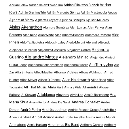
Adrian
Adrian Filak von Blanck
Adrian Belew
Adrian Belew Power Trio
Iowa
Adrián Gruning Trío
Adrián Marqués Gómez
Adrián Mastrocola
Aequo
Agents of Mercy
Agharta Proyect
Agustina Banegas
Agustín Millares
Aisles
Akenathon
Alan
Alambre González
Alan Lomax
Alan Parker
Aldo
Parsons
Alan Reed
Alan White
Alas
Alberto Bonomi
Aldemaro Romero
Pinelli
Aldo Tagliapietra
Aldous Huxley
Aledo Meloni
Alejandro Brondo
Alejandro
Alejandro Bruschini
Alejandro Casquero
Alejandro Correa
Alejandro Matos
Guarino
Alejandro Miniaci
Alejandro Miniaci
Ale Torriggino
Guitar Loops
Alejandro Schanzenbach
Alejandro Suarez
Ale
Alfonso Vidales
Zar
Alfa Sintesis
Alfed Mueller
Alfons Wohlmuth
Alfred
Allan Holdsworth
Hunter
Aline Meyer
Alison O​’​Donnell
Allan Reed
Allen
All That Music
Alma Kala
Almendra
Toussaint
Alma y Vida
Aloras-
Altablanca
Ana
Aluziney
Baltuzzi
Al Stewart
Alvin Lee
Analía Rosenberg
María Shua
Andrea Gonzalez
Andre
Anam Keltoi
Andrea De Nardi
André Perim
Andrés Ludmer
Dinuth
Andrés Rexach Group
Andrés Ruiz
Anfora
Anibal Acuaro
Anenbi
Anibal Troilo
Anielka
Anima
Anima Mundi
Animatone
Anonimus Big Band
Annie Haslam
Anthony Garone
Anthony