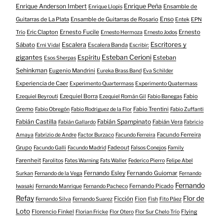
Enrique Anderson Imbert
Enrique Peña
Ensamble de
Enrique Llopis
Enso
Guitarras de La Plata
Ensamble de Guitarras de Rosario
Entek
EPN
Eric Clapton
Ernesto Fucile
Ernesto
Trío
Ernesto Hermoza
Ernesto Jodos
Escritores y
Escalera
Sábato
Escalera Banda
Erni Vidal
Escribir:
gigantes
Esteban Cerioni
Espíritu
Esteban
Esos Sherpas
Sehinkman
Eugenio Mandrini
Eureka Brass Band
Eva Schilder
Experiencia de Caer
Experimento Quartermass
Experimento Quatermass
Ezequiel Borra
Fabio
Ezequiel Beyrouti
Ezequiel Román Gil
Fabio Banegas
Gremo
Fabio Trentini
Fabio Obregón
Fabio Rodriguez de la Flor
Fabio Zuffanti
Fabián Castilla
Fabián Spampinato
Fabián Vera
Fabián Gallardo
Fabricio
Facundo Ferreira
Amaya
Fabrizio de Andre
Factor Burzaco
Facundo Ferreira
Grupo
Fadeout
Facundo Galli
Facundo Madrid
Falsos Conejos
Family
Farenheit
Farolitos
Fates Warning
Fats Waller
Federico Pierro
Felipe Abel
Fernando Esley
Fernando Guiomar
Surkan
Fernando de la Vega
Fernando
Fernando
Fernando Picado
Iwasaki
Fernando Manrique
Fernando Pacheco
Refay
Flor de
Ficción
Fion
Fernando Silva
Fernando Suarez
Fish
Fito Páez
Loto
Florencio Finkel
Flying
Florian Fricke
Flor Otero
Flor Sur Chelo Trío