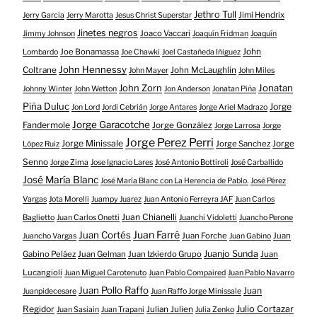
Jethro Tull
Jimi Hendrix
Jerry Garcia
Jerry Marotta
Jesus Christ Superstar
Jinetes negros
Joaco Vaccari
Jimmy Johnson
Joaquín Fridman
Joaquín
Joe Bonamassa
John
Lombardo
Joe Chawki
Joel Castañeda Iñiguez
John Hennessy
Coltrane
John McLaughlin
John Mayer
John Miles
John Zorn
Jonatan
Johnny Winter
John Wetton
Jon Anderson
Jonatan Piña
Piña Duluc
Jorge
Jon Lord
Jordi Cebrián
Jorge Antares
Jorge Ariel Madrazo
Jorge Garacotche
Fandermole
Jorge González
Jorge Larrosa
Jorge
Jorge Perez Perri
Jorge Minissale
Jorge Sanchez
Jorge
López Ruiz
Senno
Jorge Zima
Jose Ignacio Lares
José Antonio Bottiroli
José Carballido
José María Blanc
José María Blanc con La Herencia de Pablo.
José Pérez
Vargas
Jota Morelli
Juampy Juarez
Juan Antonio Ferreyra JAF
Juan Carlos
Juan Chianelli
Baglietto
Juan Carlos Onetti
Juanchi Vidoletti
Juancho Perone
Juan Farré
Juan Cortés
Juan Forche
Juan
Juancho Vargas
Juan Gabino
Juanjo Sunda
Gabino Peláez
Juan Gelman
Juan Izkierdo Grupo
Juan
Lucangioli
Juan Miguel Carotenuto
Juan Pablo Compaired
Juan Pablo Navarro
Juan Pollo Raffo
Juan
Juanpidecesare
Juan Raffo Jorge Minissale
Regidor
Julio Cortazar
Julian Julien
Juan Sasiain
Juan Trapani
Julia Zenko