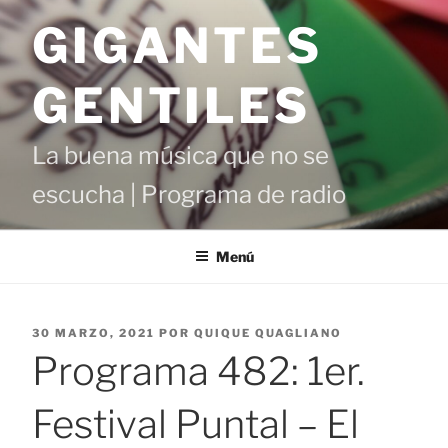
Saltar
GIGANTES
al
contenido
GENTILES
La buena música que no se
escucha | Programa de radio
Menú
PUBLICADO
30 MARZO, 2021
POR
QUIQUE QUAGLIANO
EL
Programa 482: 1er.
Festival Puntal – El