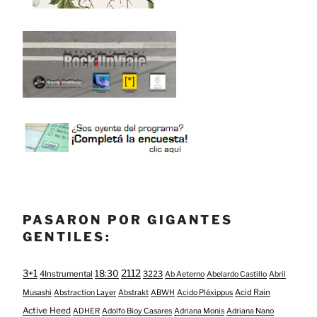
PASARON POR GIGANTES
GENTILES:
3+1
2112
18:30
4Instrumental
3223
Ab Aeterno
Abelardo Castillo
Abril
Acid Rain
Musashi
Abstraction Layer
Abstrakt
ABWH
Acido Pléxippus
Active Heed
ADHER
Adolfo Bioy Casares
Adriana Monis
Adriana Nano