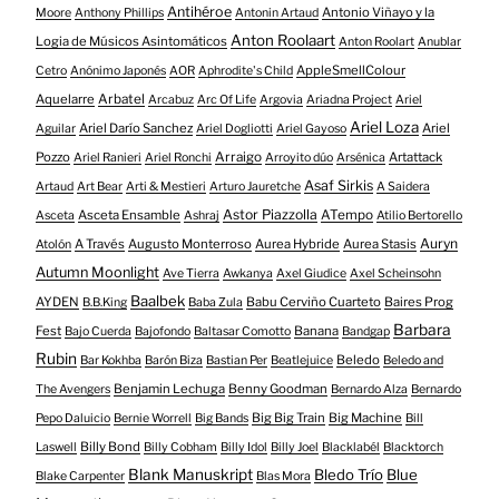
Antihéroe
Antonio Viñayo y la
Moore
Anthony Phillips
Antonin Artaud
Anton Roolaart
Logia de Músicos Asintomáticos
Anton Roolart
Anublar
AppleSmellColour
Cetro
Anónimo Japonés
AOR
Aphrodite's Child
Aquelarre
Arbatel
Arcabuz
Arc Of Life
Argovia
Ariadna Project
Ariel
Ariel Loza
Ariel Darío Sanchez
Ariel
Aguilar
Ariel Dogliotti
Ariel Gayoso
Pozzo
Arraigo
Artattack
Ariel Ranieri
Ariel Ronchi
Arroyito dúo
Arsénica
Asaf Sirkis
Artaud
Art Bear
Arti & Mestieri
Arturo Jauretche
A Saidera
Astor Piazzolla
Asceta Ensamble
ATempo
Asceta
Ashraj
Atilio Bertorello
Auryn
A Través
Augusto Monterroso
Aurea Hybride
Aurea Stasis
Atolón
Autumn Moonlight
Ave Tierra
Awkanya
Axel Giudice
Axel Scheinsohn
Baalbek
AYDEN
Babu Cerviño Cuarteto
Baires Prog
B.B.King
Baba Zula
Barbara
Fest
Banana
Bajo Cuerda
Bajofondo
Baltasar Comotto
Bandgap
Rubin
Beledo
Bar Kokhba
Barón Biza
Bastian Per
Beatlejuice
Beledo and
Benjamin Lechuga
Benny Goodman
The Avengers
Bernardo Alza
Bernardo
Big Big Train
Big Machine
Pepo Daluicio
Bernie Worrell
Big Bands
Bill
Billy Bond
Laswell
Billy Cobham
Billy Idol
Billy Joel
Blacklabél
Blacktorch
Blank Manuskript
Bledo Trío
Blue
Blake Carpenter
Blas Mora