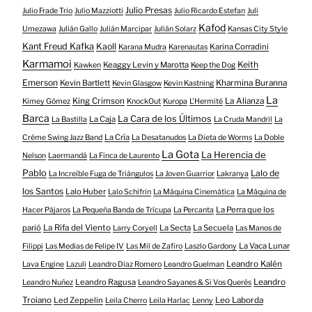
Julio Presas
Julio Frade Trio
Julio Mazziotti
Julio Ricardo Estefan
Juli
Kafod
Umezawa
Julián Gallo
Julián Marcipar
Julián Solarz
Kansas City Style
Kant Freud Kafka
Kaoll
Karina Corradini
Karana Mudra
Karenautas
Karmamoi
Keith
Keaggy Levin y Marotta
Kawken
Keep the Dog
Emerson
Kevin Bartlett
Kharmina Buranna
Kevin Glasgow
Kevin Kastning
La
King Crimson
La Alianza
Kimey Gómez
KnockOut
Kuropa
L'Hermité
Barca
La Cara de los Últimos
La Caja
La Bastilla
La Cruda Mandril
La
La Cría
Créme Swing Jazz Band
La Desatanudos
La Dieta de Worms
La Doble
La Gota
La Herencia de
Nelson
Laermandá
La Finca de Laurento
Pablo
Lalo de
La Increíble Fuga de Triángulos
La Joven Guarrior
Lakranya
los Santos
Lalo Huber
Lalo Schifrin
La Máquina Cinemática
La Máquina de
La Perra que los
Hacer Pájaros
La Pequeña Banda de Trícupa
La Percanta
parió
La Rifa del Viento
La Secta
La Secuela
Larry Coryell
Las Manos de
La Vaca Lunar
Filippi
Las Medias de Felipe IV
Las Mil de Zafiro
Laszlo Gardony
Leandro Kalén
Lava Engine
Lazuli
Leandro Diaz Romero
Leandro Guelman
Leandro Ragusa
Leandro
Leandro Nuñez
Leandro Sayanes & Si Vos Querés
Troiano
Led Zeppelin
Leo Laborda
Leila Cherro
Leila Harlac
Lenny