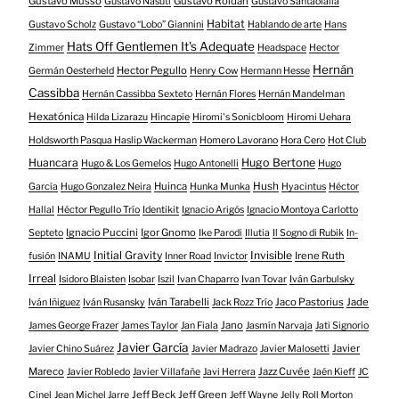
Gustavo Musso
Gustavo Roldán
Gustavo Nasuti
Gustavo Santaolalla
Habitat
Gustavo Scholz
Gustavo “Lobo” Giannini
Hablando de arte
Hans
Hats Off Gentlemen It's Adequate
Zimmer
Headspace
Hector
Hernán
Hector Pegullo
Germán Oesterheld
Henry Cow
Hermann Hesse
Cassibba
Hernán Cassibba Sexteto
Hernán Flores
Hernán Mandelman
Hexatónica
Hilda Lizarazu
Hincapie
Hiromi's Sonicbloom
Hiromi Uehara
Holdsworth Pasqua Haslip Wackerman
Homero Lavorano
Hora Cero
Hot Club
Huancara
Hugo Bertone
Hugo & Los Gemelos
Hugo Antonelli
Hugo
Huinca
Hush
García
Hugo Gonzalez Neira
Hunka Munka
Hyacintus
Héctor
Hallal
Héctor Pegullo Trío
Identikit
Ignacio Arigós
Ignacio Montoya Carlotto
Ignacio Puccini
Igor Gnomo
Septeto
Ike Parodi
Illutia
Il Sogno di Rubik
In-
Initial Gravity
Invisible
Irene Ruth
fusión
INAMU
Inner Road
Invictor
Irreal
Isidoro Blaisten
Isobar
Iszil
Ivan Chaparro
Ivan Tovar
Iván Garbulsky
Iván Tarabelli
Jaco Pastorius
Jade
Iván Iñiguez
Iván Rusansky
Jack Rozz Trío
Jano
James George Frazer
James Taylor
Jan Fiala
Jasmín Narvaja
Jati Signorio
Javier García
Javier
Javier Chino Suárez
Javier Madrazo
Javier Malosetti
Mareco
Jazz Cuvée
Javier Robledo
Javier Villafañe
Javi Herrera
Jaén Kieff
JC
Jeff Beck
Jeff Green
Cinel
Jean Michel Jarre
Jeff Wayne
Jelly Roll Morton