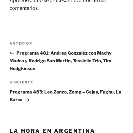
Aprende cómo se procesan los datos de tus
comentarios.
Navegación
ANTERIOR
Entrada
de
anterior:
Programa 481: Andrea Gonzalez con Machy
entradas
Madco y Rodrigo San Martín, Tassiello Trio, Tim
Hodgkinson
SIGUIENTE
Siguiente
entrada
Programa 483: Leo Zanco, Zemp – Cejas, Fughu, La
Barca
LA HORA EN ARGENTINA