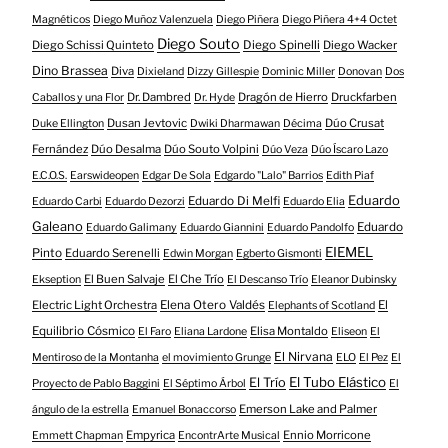
Magnéticos
Diego Muñoz Valenzuela
Diego Piñera
Diego Piñera 4+4 Octet
Diego Souto
Diego Schissi Quinteto
Diego Spinelli
Diego Wacker
Dino Brassea
Diva
Dixieland
Dizzy Gillespie
Dominic Miller
Donovan
Dos
Dr. Dambred
Dragón de Hierro
Druckfarben
Caballos y una Flor
Dr. Hyde
Dusan Jevtovic
Dúo Crusat
Duke Ellington
Dwiki Dharmawan
Décima
Fernández
Dúo Desalma
Dúo Souto Volpini
Dúo Veza
Dúo Íscaro Lazo
E.C.O.S.
Earswideopen
Edgar De Sola
Edgardo "Lalo" Barrios
Edith Piaf
Eduardo
Eduardo Di Melfi
Eduardo Carbi
Eduardo Dezorzi
Eduardo Elia
Galeano
Eduardo
Eduardo Galimany
Eduardo Giannini
Eduardo Pandolfo
EIEMEL
Pinto
Eduardo Serenelli
Edwin Morgan
Egberto Gismonti
El Buen Salvaje
El Che Trío
Ekseption
El Descanso Trío
Eleanor Dubinsky
Electric Light Orchestra
Elena Otero Valdés
El
Elephants of Scotland
Equilibrio Cósmico
Elisa Montaldo
El Faro
Eliana Lardone
Eliseon
El
El Nirvana
Mentiroso de la Montanha
el movimiento Grunge
ELO
El Pez
El
El Tubo Elástico
El Trío
Proyecto de Pablo Baggini
El Séptimo Árbol
El
Emerson Lake and Palmer
ángulo de la estrella
Emanuel Bonaccorso
Empyrica
Ennio Morricone
Emmett Chapman
EncontrArte Musical