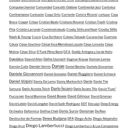
Computerchemist
Comunidad
Concetti-Oddone
Continental Jazz
Contraluz
Contramarea
Corsi e Ricorsi
Contusión
Coqui Ortiz
Corriente
cortazar
Cosa
Brava
Cospel
Cribas
Cristian Basto
Cristiano Roversii
Cristian Tiselli
Cristina
Crosby Stills
Piña
Cristián Larrondo
Cronómetrobudú
Crosby Stills and Nash
Nash & Young
Cuervos
Crucis
Cruz De Hierro
Cráneo Tatuado
Cucarachas
César Inca Mendoza Loyola
Célula
César Giachino
César Limonta
César
Molina
César Silva
D'Funk Pérez Band
D.F.A.
Daddy Antogna y los de Helio
Daedalus
Dafne Usorach
Daevid Allen
Dagmar Krause
Damian Lemes
Danae
Damián Vernis
Damián Calle
Daniel Benitez
Daniele Giovannon
Daniele Giovannoni
Daniel Ruggiero
Daniel Gonzalez
Daniel Schneck
Daniel Volpini
Dante
Danny De Lema
Danny Markovitch
Dante The
Darío Íscaro
Darío Acosta Teich
Darío Íscaro Trío
Samurai
David "Fuze"
David Bowie
David Gilmour
Fiuczynski
David Blamires
David Grisman
David Lebón
David Longdon
David Sadir Rodriguez
DDT
Decuajo
Deep Energy
Denis Surov
Denorian
Orchestra
Deformica
Delfina Cheb
De Rien
Dewa Budjana
Destructor de Formas
DFA
Diego Actis
Diego Alejandro
Diego Lambertucci
Diego Arce
Diego Lambertucci & Los Campesinos