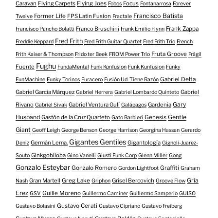
Caravan
Flying Carpets
Flying Joes
Focus
Fobos
Fontanarrosa
Forever
Francisco Batista
Former Life
FPS Latin Fusion
Twelve
Fractale
Franco Bruschini
Frank Zappa
Francisco Pancho Bolatti
Frank Emilio Flynn
Fred Frith
Freddie Keppard
Fred Frith Guitar Quartet
Fred Frith Trio
French
Fruta Groove
Frith Kaiser & Thompson
Frido ter Beek
FROM Power Trío
Frágil
Fughu
Fuente
FundaMental
Funk Konfusion
Funk Kunfusion
Funky
Gabriel Delta
FunMachine
Funky Torinos
Furacero
Fusión Ud. Tiene Razón
Gabriel García Márquez
Gabriel
Gabriel Herrera
Gabriel Lombardo Quinteto
Gary
Rivano
Gabriel Ventura Gulí
Gardenia
Gabriel Sivak
Galápagos
Husband
Gentle
Gastón de la Cruz Quarteto
Genesis
Gato Barbieri
Giant
Geoff Leigh
George Benson
George Harrison
Georgina Hassan
Gerardo
Gigantes Gentiles
Germán Lema.
Gigantología
Deniz
Gignoli-Juarez-
Ginkgobiloba
Souto
Gino Vanelli
Giusti Funk Corp
Glenn Miller
Gong
Gonzalo Esteybar
Gonzalo Romero
Graffiti
Gordon Lightfoot
Graham
Gría
Gran Martell
Greg Lake
Grisel Bercovich
Nash
Griphon
Groove Flow
Erez
Guille Moreno
GSV
Guillermo Caminer
Guillermo Samperio
GUISO
Gustavo Cerati
Gustavo Bolasini
Gustavo Cipriano
Gustavo Freiberg