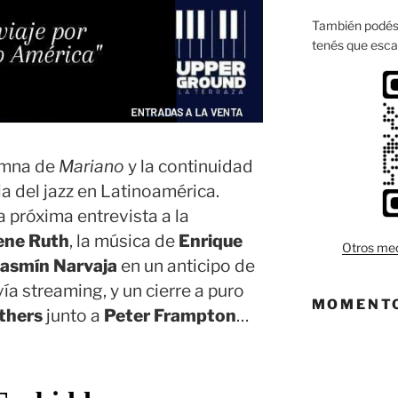
También podés 
tenés que esca
umna de
Mariano
y la continuidad
ria del jazz en Latinoamérica.
 próxima entrevista a la
ene Ruth
, la música de
Enrique
Otros med
Jasmín Narvaja
en un anticipo de
ía streaming, y un cierre a puro
MOMENTO
thers
junto a
Peter Frampton
…