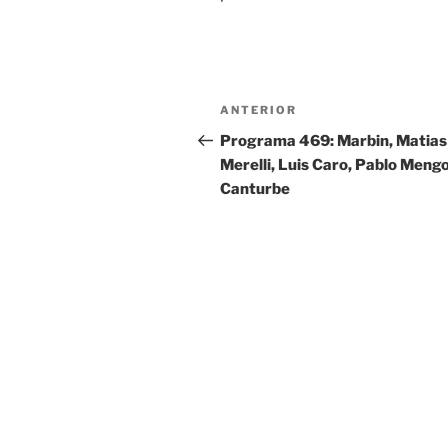
Navegación
ANTERIOR
Entrada
de
anterior:
Programa 469: Marbin, Matias
Merelli, Luis Caro, Pablo Mengo
entradas
Canturbe