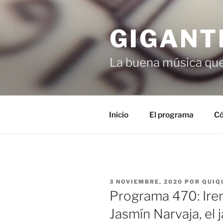
Saltar
al
GIGANT
contenido
La buena música que
Inicio
El programa
Có
PUBLICADO
3 NOVIEMBRE, 2020
POR
QUIQ
EL
Programa 470: Iren
Jasmín Narvaja, el 