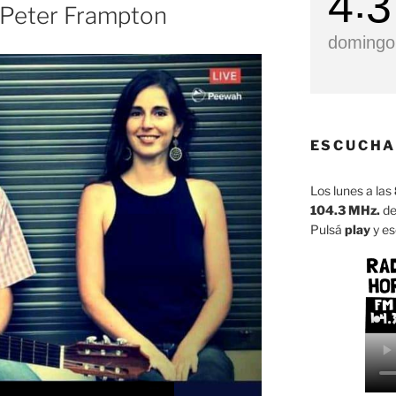
4
3
 Peter Frampton
domingo,
ESCUCHA
Los lunes a las
104.3 MHz.
de
Pulsá
play
y es