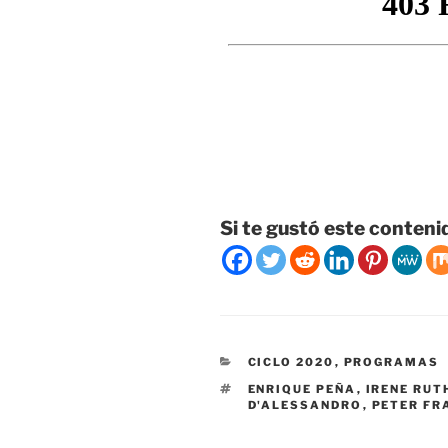
Si te gustó este conteni
CATEGORÍAS
CICLO 2020
,
PROGRAMAS
ETIQUETAS
ENRIQUE PEÑA
,
IRENE RUT
D'ALESSANDRO
,
PETER F