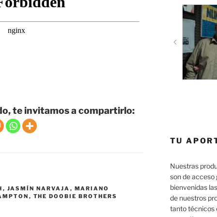
do, te invitamos a compartirlo:
TU APOR
Nuestras produ
son de acceso 
bienvenidas las
H
,
JASMÍN NARVAJA
,
MARIANO
RAMPTON
,
THE DOOBIE BROTHERS
de nuestros pr
tanto técnicos 