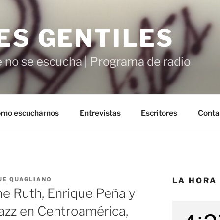
ES GENTILES
 no se escucha | Programa de radio
mo escucharnos
Entrevistas
Escritores
Conta
UE QUAGLIANO
LA HORA
e Ruth, Enrique Peña y
jazz en Centroamérica,