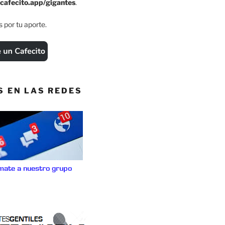
cafecito.app/gigantes
.
 por tu aporte.
S EN LAS REDES