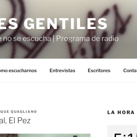
ES GENTILES
 no se escucha | Programa de radio
mo escucharnos
Entrevistas
Escritores
Conta
IQUE QUAGLIANO
LA HORA
l, El Pez