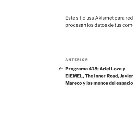
Este sitio usa Akismet para red
procesan los datos de tus com
Navegación
ANTERIOR
Entrada
de
anterior:
Programa 418: Ariel Loza y
EIEMEL, The Inner Road, Javie
entradas
Mareco y los monos del espacio