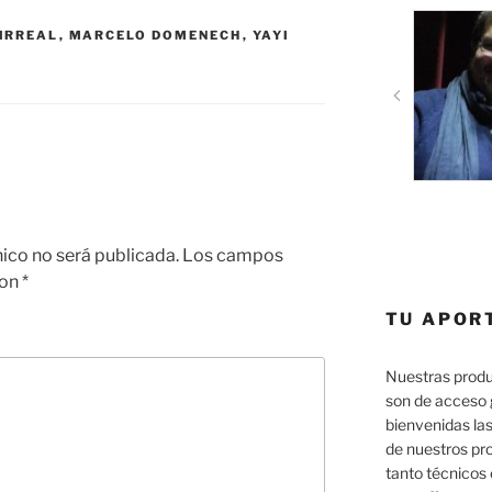
IRREAL
,
MARCELO DOMENECH
,
YAYI
nico no será publicada.
Los campos
con
*
TU APOR
Nuestras produ
son de acceso 
bienvenidas las
de nuestros pr
tanto técnicos 