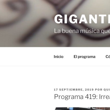
Saltar
al
GIGANT
contenido
La buena música que
Inicio
El programa
Có
PUBLICADO
17 SEPTIEMBRE, 2019
POR
QU
EL
Programa 419: Irrea