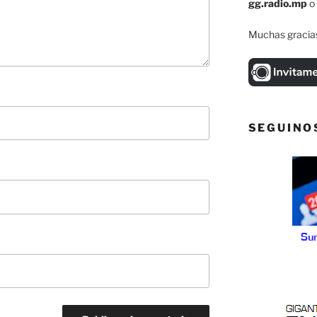
gg.radio.mp
o
Muchas gracias
SEGUINO