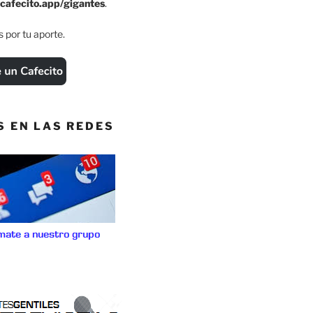
cafecito.app/gigantes
.
 por tu aporte.
S EN LAS REDES