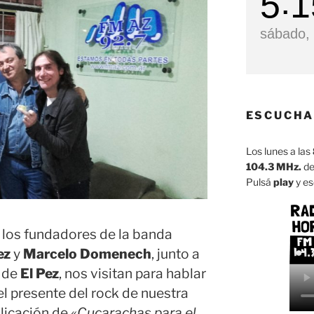
5
1
sábado, 
ESCUCHA
Los lunes a las
104.3 MHz.
de
Pulsá
play
y es
 los fundadores de la banda
ez
y
Marcelo Domenech
, junto a
 de
El Pez
, nos visitan para hablar
el presente del rock de nuestra
blicación de
«Cucarachas para el