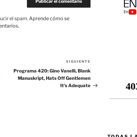
ucir el spam.
Aprende cómo se
entarios.
SIGUIENTE
Siguiente
entrada
Programa 420: Gino Vanelli, Blank
r
Manuskript, Hats Off Gentlemen
It’s Adequate
TODAS L