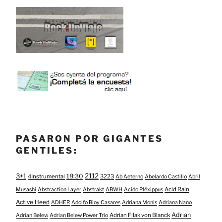
PASARON POR GIGANTES
GENTILES:
3+1
2112
18:30
4Instrumental
3223
Ab Aeterno
Abelardo Castillo
Abril
Acid Rain
Musashi
Abstraction Layer
Abstrakt
ABWH
Acido Pléxippus
Active Heed
ADHER
Adolfo Bioy Casares
Adriana Monis
Adriana Nano
Adrian
Adrian Filak von Blanck
Adrian Belew
Adrian Belew Power Trio