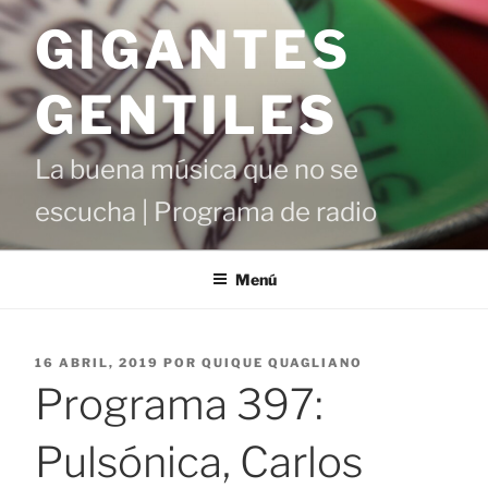
Saltar
GIGANTES
al
contenido
GENTILES
La buena música que no se
escucha | Programa de radio
Menú
PUBLICADO
16 ABRIL, 2019
POR
QUIQUE QUAGLIANO
EL
Programa 397:
Pulsónica, Carlos