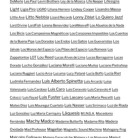
Lifesigns
DeMerle
Les Paul
Levin Brothers
Ley de la Música
Life Keeper
Light
Ligia Piro
Lisandro Massa
LIGRO
Liliana Herrero
Lindsay Cooper
Litto Nebbia
Lonny Ziblat
Lo Quiero Jazz!
Little Axe
Lizard Records
Lord Divine
LordFish
Lorena Benavidez
LoreWeaveR
Los Abuelos de la Nada
Los Bicis
Los Campesinos Magnéticos
Los Corazones Imposibles
Los Cuentos
Los Gatos
Los
de la Buena Pipa
Los Dorados
Los Endos
Los Guevaristas
Jaivas
Los Monos del Espacio
Los Pibes del Espacio
Los Romeos
Los
LOT
Lou Reed
Zappatontos
Lucas Alves de Lima
Lucas Barraguirre
Lucas
Lucho González
Luciana Morelli
Dorado
Luciano Muñoz
Luciano Pietrafesa
Lucía Riet
Luciano Ruggieri
Lucio Arce
Lucuma
Lucy Patané
Lucía Boffo
Luis Alberto Spinetta
Ludmila Fernandez
Luis Arcaráz
Luisa
Luis Caro
Valenzuela
Luis Cardoso
Luis Ceravolo
Luis Ceravolo 4
Luis
Luis Fuster
Luis Lascano
Colucci
Luis Fayad
Luis María Pescetti
Luis
Luis Nasser
Luz de Riada
Mateo Díez
Luis Mauregui Cuarteto
Luis Sirimaco
Láquesis
Luz González
Luz Maria Carriquiry
M.I.N.G.A.
Macedonio
Machy Madco
Madera
Fernández
Madame Butterfly
Madame Rita
Oxidada
Magellan
Mad Professor
Magnetic Sound Machine
Mahogany Frog
Malcolm Galloway
Mamut
Malena Garacotche
Malena y Los Ningunos