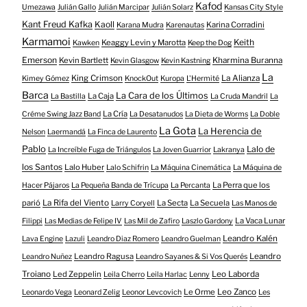
Kafod
Umezawa
Julián Gallo
Julián Marcipar
Julián Solarz
Kansas City Style
Kant Freud Kafka
Kaoll
Karina Corradini
Karana Mudra
Karenautas
Karmamoi
Keith
Keaggy Levin y Marotta
Kawken
Keep the Dog
Emerson
Kevin Bartlett
Kharmina Buranna
Kevin Glasgow
Kevin Kastning
La
King Crimson
La Alianza
Kimey Gómez
KnockOut
Kuropa
L'Hermité
Barca
La Cara de los Últimos
La Caja
La Bastilla
La Cruda Mandril
La
La Cría
Créme Swing Jazz Band
La Desatanudos
La Dieta de Worms
La Doble
La Gota
La Herencia de
Nelson
Laermandá
La Finca de Laurento
Pablo
Lalo de
La Increíble Fuga de Triángulos
La Joven Guarrior
Lakranya
los Santos
Lalo Huber
Lalo Schifrin
La Máquina Cinemática
La Máquina de
La Perra que los
Hacer Pájaros
La Pequeña Banda de Trícupa
La Percanta
parió
La Rifa del Viento
La Secta
La Secuela
Larry Coryell
Las Manos de
La Vaca Lunar
Filippi
Las Medias de Felipe IV
Las Mil de Zafiro
Laszlo Gardony
Leandro Kalén
Lava Engine
Lazuli
Leandro Diaz Romero
Leandro Guelman
Leandro Ragusa
Leandro
Leandro Nuñez
Leandro Sayanes & Si Vos Querés
Troiano
Led Zeppelin
Leo Laborda
Leila Cherro
Leila Harlac
Lenny
Le Orme
Leo Zanco
Leonardo Vega
Leonard Zelig
Leonor Levcovich
Les