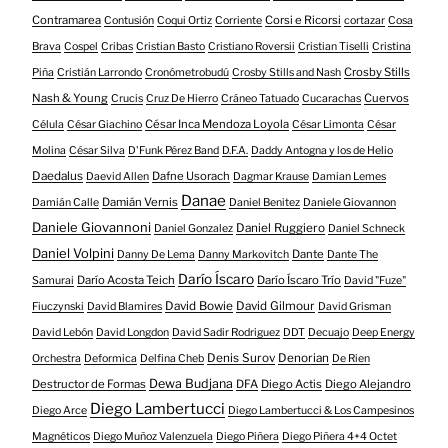
Contramarea
Corsi e Ricorsi
Contusión
Coqui Ortiz
Corriente
cortazar
Cosa
Brava
Cospel
Cribas
Cristian Basto
Cristiano Roversii
Cristian Tiselli
Cristina
Crosby Stills
Piña
Cristián Larrondo
Cronómetrobudú
Crosby Stills and Nash
Nash & Young
Cuervos
Crucis
Cruz De Hierro
Cráneo Tatuado
Cucarachas
César Inca Mendoza Loyola
Célula
César Giachino
César Limonta
César
Molina
César Silva
D'Funk Pérez Band
D.F.A.
Daddy Antogna y los de Helio
Daedalus
Dafne Usorach
Daevid Allen
Dagmar Krause
Damian Lemes
Danae
Damián Vernis
Damián Calle
Daniel Benitez
Daniele Giovannon
Daniele Giovannoni
Daniel Ruggiero
Daniel Gonzalez
Daniel Schneck
Daniel Volpini
Dante
Danny De Lema
Danny Markovitch
Dante The
Darío Íscaro
Darío Acosta Teich
Darío Íscaro Trío
Samurai
David "Fuze"
David Bowie
David Gilmour
Fiuczynski
David Blamires
David Grisman
David Lebón
David Longdon
David Sadir Rodriguez
DDT
Decuajo
Deep Energy
Denis Surov
Denorian
Orchestra
Deformica
Delfina Cheb
De Rien
Dewa Budjana
Destructor de Formas
DFA
Diego Actis
Diego Alejandro
Diego Lambertucci
Diego Arce
Diego Lambertucci & Los Campesinos
Magnéticos
Diego Muñoz Valenzuela
Diego Piñera
Diego Piñera 4+4 Octet