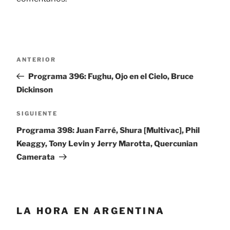
Navegación
ANTERIOR
Entrada
de
anterior:
Programa 396: Fughu, Ojo en el Cielo, Bruce
entradas
Dickinson
SIGUIENTE
Siguiente
entrada
Programa 398: Juan Farré, Shura [Multivac], Phil
Keaggy, Tony Levin y Jerry Marotta, Quercunian
Camerata
LA HORA EN ARGENTINA