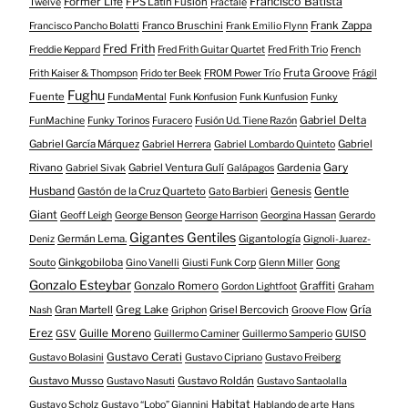
Francisco Batista
Former Life
FPS Latin Fusion
Twelve
Fractale
Franco Bruschini
Frank Zappa
Francisco Pancho Bolatti
Frank Emilio Flynn
Fred Frith
Freddie Keppard
Fred Frith Guitar Quartet
Fred Frith Trio
French
Fruta Groove
Frith Kaiser & Thompson
Frido ter Beek
FROM Power Trío
Frágil
Fughu
Fuente
FundaMental
Funk Konfusion
Funk Kunfusion
Funky
Gabriel Delta
FunMachine
Funky Torinos
Furacero
Fusión Ud. Tiene Razón
Gabriel García Márquez
Gabriel
Gabriel Herrera
Gabriel Lombardo Quinteto
Gary
Rivano
Gabriel Ventura Gulí
Gardenia
Gabriel Sivak
Galápagos
Husband
Gentle
Gastón de la Cruz Quarteto
Genesis
Gato Barbieri
Giant
Geoff Leigh
George Benson
George Harrison
Georgina Hassan
Gerardo
Gigantes Gentiles
Germán Lema.
Gigantología
Deniz
Gignoli-Juarez-
Ginkgobiloba
Souto
Gino Vanelli
Giusti Funk Corp
Glenn Miller
Gong
Gonzalo Esteybar
Gonzalo Romero
Graffiti
Gordon Lightfoot
Graham
Gría
Gran Martell
Greg Lake
Grisel Bercovich
Nash
Griphon
Groove Flow
Erez
Guille Moreno
GSV
Guillermo Caminer
Guillermo Samperio
GUISO
Gustavo Cerati
Gustavo Bolasini
Gustavo Cipriano
Gustavo Freiberg
Gustavo Musso
Gustavo Roldán
Gustavo Nasuti
Gustavo Santaolalla
Habitat
Gustavo Scholz
Gustavo “Lobo” Giannini
Hablando de arte
Hans