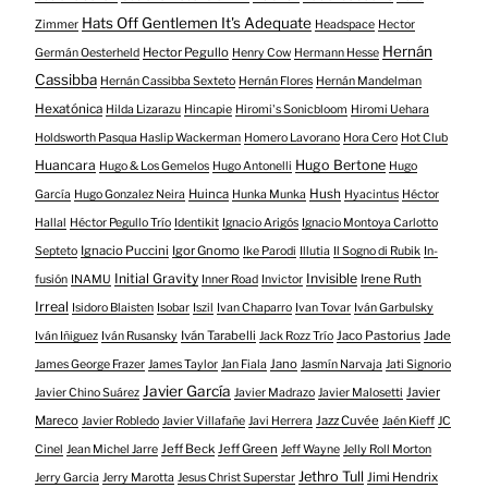
Hats Off Gentlemen It's Adequate
Zimmer
Headspace
Hector
Hernán
Hector Pegullo
Germán Oesterheld
Henry Cow
Hermann Hesse
Cassibba
Hernán Cassibba Sexteto
Hernán Flores
Hernán Mandelman
Hexatónica
Hilda Lizarazu
Hincapie
Hiromi's Sonicbloom
Hiromi Uehara
Holdsworth Pasqua Haslip Wackerman
Homero Lavorano
Hora Cero
Hot Club
Huancara
Hugo Bertone
Hugo & Los Gemelos
Hugo Antonelli
Hugo
Huinca
Hush
García
Hugo Gonzalez Neira
Hunka Munka
Hyacintus
Héctor
Hallal
Héctor Pegullo Trío
Identikit
Ignacio Arigós
Ignacio Montoya Carlotto
Ignacio Puccini
Igor Gnomo
Septeto
Ike Parodi
Illutia
Il Sogno di Rubik
In-
Initial Gravity
Invisible
Irene Ruth
fusión
INAMU
Inner Road
Invictor
Irreal
Isidoro Blaisten
Isobar
Iszil
Ivan Chaparro
Ivan Tovar
Iván Garbulsky
Iván Tarabelli
Jaco Pastorius
Jade
Iván Iñiguez
Iván Rusansky
Jack Rozz Trío
Jano
James George Frazer
James Taylor
Jan Fiala
Jasmín Narvaja
Jati Signorio
Javier García
Javier
Javier Chino Suárez
Javier Madrazo
Javier Malosetti
Mareco
Jazz Cuvée
Javier Robledo
Javier Villafañe
Javi Herrera
Jaén Kieff
JC
Jeff Beck
Jeff Green
Cinel
Jean Michel Jarre
Jeff Wayne
Jelly Roll Morton
Jethro Tull
Jimi Hendrix
Jerry Garcia
Jerry Marotta
Jesus Christ Superstar