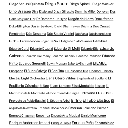
Diego Souto
Diego Schissi Quinteto
Diego Spinelli
Diego Wacker
Dino Brassea
Diva
Dixieland
Dizzy Gillespie
Dominic Miller
Donovan
Dos
Dr. Dambred
Dragón de Hierro
Druckfarben
Caballos y una Flor
Dr. Hyde
Dusan Jevtovic
Dúo Crusat
Duke Ellington
Dwiki Dharmawan
Décima
Fernández
Dúo Desalma
Dúo Souto Volpini
Dúo Veza
Dúo Íscaro Lazo
E.C.O.S.
Earswideopen
Edgar De Sola
Edgardo "Lalo" Barrios
Edith Piaf
Eduardo
Eduardo Di Melfi
Eduardo Carbi
Eduardo Dezorzi
Eduardo Elia
Galeano
Eduardo
Eduardo Galimany
Eduardo Giannini
Eduardo Pandolfo
EIEMEL
Pinto
Eduardo Serenelli
Edwin Morgan
Egberto Gismonti
El Buen Salvaje
El Che Trío
Ekseption
El Descanso Trío
Eleanor Dubinsky
Electric Light Orchestra
Elena Otero Valdés
El
Elephants of Scotland
Equilibrio Cósmico
Elisa Montaldo
El Faro
Eliana Lardone
Eliseon
El
El Nirvana
Mentiroso de la Montanha
el movimiento Grunge
ELO
El Pez
El
El Tubo Elástico
El Trío
Proyecto de Pablo Baggini
El Séptimo Árbol
El
Emerson Lake and Palmer
ángulo de la estrella
Emanuel Bonaccorso
Empyrica
Ennio Morricone
Emmett Chapman
EncontrArte Musical
Enrique Anderson Imbert
Enrique Peña
Ensamble de
Enrique Llopis