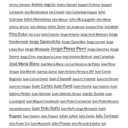
Jinetes negros
Joaco Vaccari
Jimmy Johnson
Joaquín Fridman
Joaquín
Joe Bonamassa
John
Lombardo
Joe Chawki
Joel Castañeda Iñiguez
John Hennessy
Coltrane
John McLaughlin
John Mayer
John Miles
John Zorn
Jonatan
Johnny Winter
John Wetton
Jon Anderson
Jonatan Piña
Piña Duluc
Jorge
Jon Lord
Jordi Cebrián
Jorge Antares
Jorge Ariel Madrazo
Jorge Garacotche
Fandermole
Jorge González
Jorge Larrosa
Jorge
Jorge Perez Perri
Jorge Minissale
Jorge Sanchez
Jorge
López Ruiz
Senno
Jorge Zima
Jose Ignacio Lares
José Antonio Bottiroli
José Carballido
José María Blanc
José María Blanc con La Herencia de Pablo.
José Pérez
Vargas
Jota Morelli
Juampy Juarez
Juan Antonio Ferreyra JAF
Juan Carlos
Juan Chianelli
Baglietto
Juan Carlos Onetti
Juanchi Vidoletti
Juancho Perone
Juan Farré
Juan Cortés
Juan Forche
Juan
Juancho Vargas
Juan Gabino
Juanjo Sunda
Gabino Peláez
Juan Gelman
Juan Izkierdo Grupo
Juan
Lucangioli
Juan Miguel Carotenuto
Juan Pablo Compaired
Juan Pablo Navarro
Juan Pollo Raffo
Juan
Juanpidecesare
Juan Raffo Jorge Minissale
Regidor
Julio Cortazar
Julian Julien
Juan Sasiain
Juan Trapani
Julia Zenko
Julio Presas
Julio Frade Trio
Julio Mazziotti
Julio Ricardo Estefan
Juli