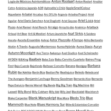
Anton Roolaart
Logia de Músicos Asintomáticos
Anton Roolart
Anublar
AppleSmellColour
Cetro
Anónimo Japonés
AOR
Aphrodite's Child
Aquelarre
Arbatel
Arcabuz
Arc Of Life
Argovia
Ariadna Project
Ariel
Ariel Loza
Ariel Darío Sanchez
Ariel
Aguilar
Ariel Dogliotti
Ariel Gayoso
Pozzo
Arraigo
Artattack
Ariel Ranieri
Ariel Ronchi
Arroyito dúo
Arsénica
Asaf Sirkis
Artaud
Art Bear
Arti & Mestieri
Arturo Jauretche
A Saidera
Astor Piazzolla
Asceta Ensamble
ATempo
Asceta
Ashraj
Atilio Bertorello
Auryn
A Través
Augusto Monterroso
Aurea Hybride
Aurea Stasis
Atolón
Autumn Moonlight
Ave Tierra
Awkanya
Axel Giudice
Axel Scheinsohn
Baalbek
AYDEN
Babu Cerviño Cuarteto
Baires Prog
B.B.King
Baba Zula
Barbara
Fest
Banana
Bajo Cuerda
Bajofondo
Baltasar Comotto
Bandgap
Rubin
Beledo
Bar Kokhba
Barón Biza
Bastian Per
Beatlejuice
Beledo and
Benjamin Lechuga
Benny Goodman
The Avengers
Bernardo Alza
Bernardo
Big Big Train
Big Machine
Pepo Daluicio
Bernie Worrell
Big Bands
Bill
Billy Bond
Laswell
Billy Cobham
Billy Idol
Billy Joel
Blacklabél
Blacktorch
Blank Manuskript
Bledo Trío
Blue
Blake Carpenter
Blas Mora
Mammoth
Blues Harmony Sur
Blue Note
Blöw & Estanislao Corvalán
Bonzo Morelli