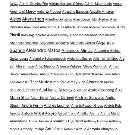
Iowa
Adrián Gruning Trío
Adrián Marqués Gómez
Adrián Mastrocola
Aequo
Agents of Mercy
Agharta Proyect
Agustina Banegas
Agustín Millares
Aisles
Akenathon
Alan
Alambre González
Alan Lomax
Alan Parker
Aldo
Parsons
Alan Reed
Alan White
Alas
Alberto Bonomi
Aldemaro Romero
Pinelli
Aldo Tagliapietra
Aldous Huxley
Aledo Meloni
Alejandro Brondo
Alejandro
Alejandro Bruschini
Alejandro Casquero
Alejandro Correa
Alejandro Matos
Guarino
Alejandro Miniaci
Alejandro Miniaci
Ale Torriggino
Guitar Loops
Alejandro Schanzenbach
Alejandro Suarez
Ale
Alfonso Vidales
Zar
Alfa Sintesis
Alfed Mueller
Alfons Wohlmuth
Alfred
Allan Holdsworth
Hunter
Aline Meyer
Alison O​’​Donnell
Allan Reed
Allen
All That Music
Alma Kala
Almendra
Toussaint
Alma y Vida
Aloras-
Altablanca
Ana
Aluziney
Baltuzzi
Al Stewart
Alvin Lee
Analía Rosenberg
María Shua
Andrea Gonzalez
Andre
Anam Keltoi
Andrea De Nardi
André Perim
Andrés Ludmer
Dinuth
Andrés Rexach Group
Andrés Ruiz
Anfora
Anibal Acuaro
Anenbi
Anibal Troilo
Anielka
Anima
Anima Mundi
Animatone
Anonimus Big Band
Annie Haslam
Anthony Garone
Anthony
Antihéroe
Antonio Viñayo y la
Moore
Anthony Phillips
Antonin Artaud