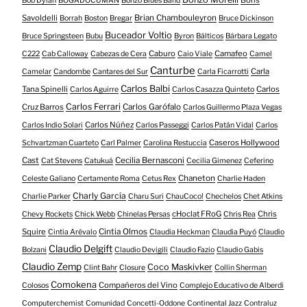
Boris
Bob Dylan
BOGADOCUMAN
Bonzo Blues Band
Savoldelli
Brian Chambouleyron
Borrah
Boston
Bregar
Bruce Dickinson
Buceador Voltio
Bruce Springsteen
Bubu
Byron
Bálticos
Bárbara Legato
Caburo
Camafeo
C222
Cab Calloway
Cabezas de Cera
Caio Viale
Camel
Canturbe
Carla
Camelar
Candombe
Cantares del Sur
Carla Ficarrotti
Carlos Balbi
Tana Spinelli
Carlos
Carlos Aguirre
Carlos Casazza Quinteto
Carlos Ferrari
Cruz Barros
Carlos Garófalo
Carlos Guillermo Plaza Vegas
Carlos Núñez
Carlos Indio Solari
Carlos Passeggi
Carlos Patán Vidal
Carlos
Caseros Hollywood
Schvartzman Cuarteto
Carl Palmer
Carolina Restuccia
Cast
Cecilia Bernasconi
Cat Stevens
Catukuá
Cecilia Gimenez
Ceferino
Chaneton
Celeste Galiano
Certamente Roma
Cetus Rex
Charlie Haden
Charly García
Charlie Parker
Charu Suri
ChauCoco!
Chechelos
Chet Atkins
cHoclat FRoG
Chris
Chevy Rockets
Chick Webb
Chinelas Persas
Chris Rea
Squire
Cintia Olmos
Cintia Arévalo
Claudia Heckman
Claudia Puyó
Claudio
Claudio Delgift
Bolzani
Claudio Devigili
Claudio Fazio
Claudio Gabis
Claudio Zemp
Coco Maskivker
Clint Bahr
Closure
Collin Sherman
Comokena
Compañeros del Vino
Colosos
Complejo Educativo de Alberdi
Computerchemist
Comunidad
Concetti-Oddone
Continental Jazz
Contraluz