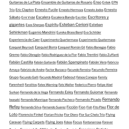
Enso
Guitarras de La Plata
Ensamble de Guitarras de Rosario
Entek
EPN
Eric Clapton
Ernesto Fucile
Ernesto
Trío
Ernesto Hermoza
Ernesto Jodos
Escritores y
Escalera
Sábato
Escalera Banda
Erni Vidal
Escribir:
gigantes
Esteban Cerioni
Espíritu
Esteban
Esos Sherpas
Sehinkman
Eugenio Mandrini
Eureka Brass Band
Eva Schilder
Experiencia de Caer
Experimento Quartermass
Experimento Quatermass
Ezequiel Borra
Fabio
Ezequiel Beyrouti
Ezequiel Román Gil
Fabio Banegas
Gremo
Fabio Trentini
Fabio Obregón
Fabio Rodriguez de la Flor
Fabio Zuffanti
Fabián Castilla
Fabián Spampinato
Fabián Vera
Fabián Gallardo
Fabricio
Facundo Ferreira
Amaya
Fabrizio de Andre
Factor Burzaco
Facundo Ferreira
Grupo
Fadeout
Facundo Galli
Facundo Madrid
Falsos Conejos
Family
Farenheit
Farolitos
Fates Warning
Fats Waller
Federico Pierro
Felipe Abel
Fernando Esley
Fernando Guiomar
Surkan
Fernando de la Vega
Fernando
Fernando
Fernando Picado
Iwasaki
Fernando Manrique
Fernando Pacheco
Refay
Flor de
Ficción
Fion
Fernando Silva
Fernando Suarez
Fish
Fito Páez
Loto
Florencio Finkel
Flying
Florian Fricke
Flor Otero
Flor Sur Chelo Trío
Caravan
Flying Carpets
Flying Joes
Focus
Fobos
Fontanarrosa
Forever