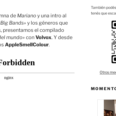
También podés 
tenés que esca
umna de
Mariano
y una intro al
«Big Bands»
y los géneros que
, presentamos el compilado
 del mundo»
con
Volvox
. Y desde
ios
AppleSmellColour
.
Otros med
MOMENTO