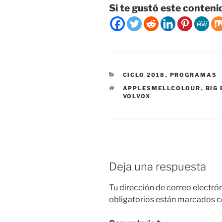
Si te gustó este conteni
CATEGORÍAS
CICLO 2018
,
PROGRAMAS
ETIQUETAS
APPLESMELLCOLOUR
,
BIG
VOLVOX
Deja una respuesta
Tu dirección de correo electró
obligatorios están marcados 