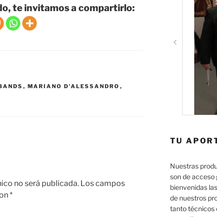
do, te invitamos a compartirlo:
 BANDS
,
MARIANO D'ALESSANDRO
,
TU APOR
Nuestras produ
son de acceso 
nico no será publicada.
Los campos
bienvenidas las
con
*
de nuestros pr
tanto técnicos 