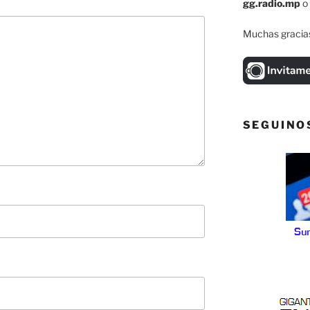
gg.radio.mp
o
Muchas gracias
SEGUINO