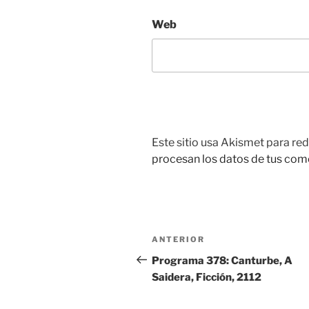
Web
Este sitio usa Akismet para red
procesan los datos de tus com
Navegación
ANTERIOR
Entrada
de
anterior:
Programa 378: Canturbe, A
Saidera, Ficción, 2112
entradas