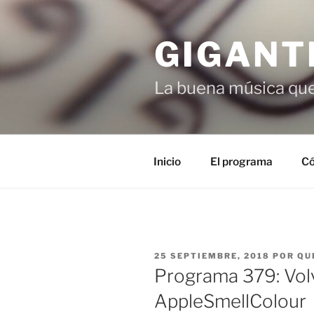
Saltar
al
GIGANT
contenido
La buena música que
Inicio
El programa
Có
PUBLICADO
25 SEPTIEMBRE, 2018
POR
QU
EL
Programa 379: Volv
AppleSmellColour