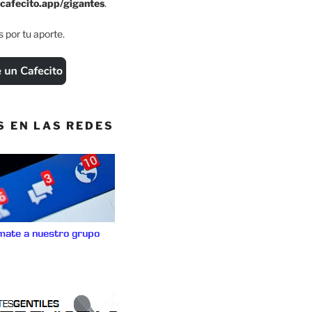
cafecito.app/gigantes
.
 por tu aporte.
S EN LAS REDES