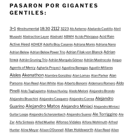
PASARON POR GIGANTES
GENTILES:
3+1
2112
18:30
4Instrumental
3223
Ab Aeterno
Abelardo Castillo
Abril
Acid Rain
Musashi
Abstraction Layer
Abstrakt
ABWH
Acido Pléxippus
Active Heed
ADHER
Adolfo Bioy Casares
Adriana Monis
Adriana Nano
Adrian
Adrian Filak von Blanck
Adrian Belew
Adrian Belew Power Trio
Iowa
Adrián Gruning Trío
Adrián Marqués Gómez
Adrián Mastrocola
Aequo
Agents of Mercy
Agharta Proyect
Agustina Banegas
Agustín Millares
Aisles
Akenathon
Alan
Alambre González
Alan Lomax
Alan Parker
Aldo
Parsons
Alan Reed
Alan White
Alas
Alberto Bonomi
Aldemaro Romero
Pinelli
Aldo Tagliapietra
Aldous Huxley
Aledo Meloni
Alejandro Brondo
Alejandro
Alejandro Bruschini
Alejandro Casquero
Alejandro Correa
Alejandro Matos
Guarino
Alejandro Miniaci
Alejandro Miniaci
Ale Torriggino
Guitar Loops
Alejandro Schanzenbach
Alejandro Suarez
Ale
Alfonso Vidales
Zar
Alfa Sintesis
Alfed Mueller
Alfons Wohlmuth
Alfred
Allan Holdsworth
Hunter
Aline Meyer
Alison O​’​Donnell
Allan Reed
Allen