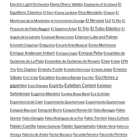
Electric Light Orchestra
Elena Otero Valdés
El
Elephants of Scotland
Equilibrio Cósmico
Elisa Montaldo
El Faro
Eliana Lardone
Eliseon
El
El Nirvana
Mentiroso de la Montanha
el movimiento Grunge
ELO
El Pez
El
El Tubo Elástico
El Trío
Proyecto de Pablo Baggini
El Séptimo Árbol
El
Emerson Lake and Palmer
ángulo de la estrella
Emanuel Bonaccorso
Empyrica
Ennio Morricone
Emmett Chapman
EncontrArte Musical
Enrique Anderson Imbert
Enrique Peña
Ensamble de
Enrique Llopis
Enso
Guitarras de La Plata
Ensamble de Guitarras de Rosario
Entek
EPN
Eric Clapton
Ernesto Fucile
Ernesto
Trío
Ernesto Hermoza
Ernesto Jodos
Escritores y
Escalera
Sábato
Escalera Banda
Erni Vidal
Escribir:
gigantes
Esteban Cerioni
Espíritu
Esteban
Esos Sherpas
Sehinkman
Eugenio Mandrini
Eureka Brass Band
Eva Schilder
Experiencia de Caer
Experimento Quartermass
Experimento Quatermass
Ezequiel Borra
Fabio
Ezequiel Beyrouti
Ezequiel Román Gil
Fabio Banegas
Gremo
Fabio Trentini
Fabio Obregón
Fabio Rodriguez de la Flor
Fabio Zuffanti
Fabián Castilla
Fabián Spampinato
Fabián Vera
Fabián Gallardo
Fabricio
Facundo Ferreira
Amaya
Fabrizio de Andre
Factor Burzaco
Facundo Ferreira