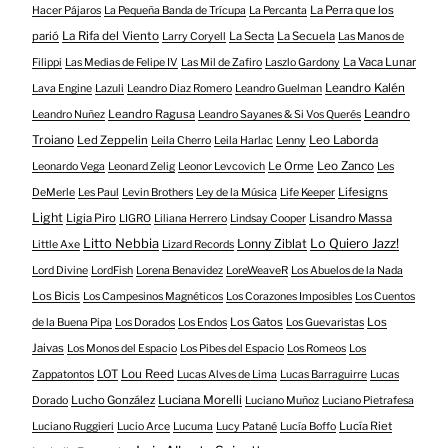
La Perra que los
Hacer Pájaros
La Pequeña Banda de Trícupa
La Percanta
parió
La Rifa del Viento
La Secta
La Secuela
Larry Coryell
Las Manos de
La Vaca Lunar
Filippi
Las Medias de Felipe IV
Las Mil de Zafiro
Laszlo Gardony
Leandro Kalén
Lava Engine
Lazuli
Leandro Diaz Romero
Leandro Guelman
Leandro Ragusa
Leandro
Leandro Nuñez
Leandro Sayanes & Si Vos Querés
Troiano
Led Zeppelin
Leo Laborda
Leila Cherro
Leila Harlac
Lenny
Le Orme
Leo Zanco
Leonardo Vega
Leonard Zelig
Leonor Levcovich
Les
Lifesigns
DeMerle
Les Paul
Levin Brothers
Ley de la Música
Life Keeper
Light
Ligia Piro
Lisandro Massa
LIGRO
Liliana Herrero
Lindsay Cooper
Litto Nebbia
Lonny Ziblat
Lo Quiero Jazz!
Little Axe
Lizard Records
Lord Divine
LordFish
Lorena Benavidez
LoreWeaveR
Los Abuelos de la Nada
Los Bicis
Los Campesinos Magnéticos
Los Corazones Imposibles
Los Cuentos
Los Gatos
Los
de la Buena Pipa
Los Dorados
Los Endos
Los Guevaristas
Jaivas
Los Monos del Espacio
Los Pibes del Espacio
Los Romeos
Los
LOT
Lou Reed
Zappatontos
Lucas Alves de Lima
Lucas Barraguirre
Lucas
Lucho González
Luciana Morelli
Dorado
Luciano Muñoz
Luciano Pietrafesa
Lucía Riet
Luciano Ruggieri
Lucio Arce
Lucuma
Lucy Patané
Lucía Boffo