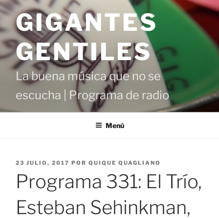
Saltar
GIGANTES
al
contenido
GENTILES
La buena música que no se
escucha | Programa de radio
Menú
PUBLICADO
23 JULIO, 2017
POR
QUIQUE QUAGLIANO
EL
Programa 331: El Trío,
Esteban Sehinkman,