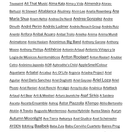
All That Music
Alma Kala
Almendra
Toussaint
Alma y Vida
Aloras-
Altablanca
Ana
Aluziney
Baltuzzi
Al Stewart
Alvin Lee
Analía Rosenberg
María Shua
Andrea Gonzalez
Andre
Anam Keltoi
Andrea De Nardi
André Perim
Andrés Ludmer
Dinuth
Andrés Rexach Group
Andrés Ruiz
Anfora
Anibal Acuaro
Anenbi
Anibal Troilo
Anielka
Anima
Anima Mundi
Animatone
Anonimus Big Band
Annie Haslam
Anthony Garone
Anthony
Antihéroe
Antonio Viñayo y la
Moore
Anthony Phillips
Antonin Artaud
Anton Roolaart
Logia de Músicos Asintomáticos
Anton Roolart
Anublar
AppleSmellColour
Cetro
Anónimo Japonés
AOR
Aphrodite's Child
Aquelarre
Arbatel
Arcabuz
Arc Of Life
Argovia
Ariadna Project
Ariel
Ariel Loza
Ariel Darío Sanchez
Ariel
Aguilar
Ariel Dogliotti
Ariel Gayoso
Pozzo
Arraigo
Artattack
Ariel Ranieri
Ariel Ronchi
Arroyito dúo
Arsénica
Asaf Sirkis
Artaud
Art Bear
Arti & Mestieri
Arturo Jauretche
A Saidera
Astor Piazzolla
Asceta Ensamble
ATempo
Asceta
Ashraj
Atilio Bertorello
Auryn
A Través
Augusto Monterroso
Aurea Hybride
Aurea Stasis
Atolón
Autumn Moonlight
Ave Tierra
Awkanya
Axel Giudice
Axel Scheinsohn
Baalbek
AYDEN
Babu Cerviño Cuarteto
Baires Prog
B.B.King
Baba Zula