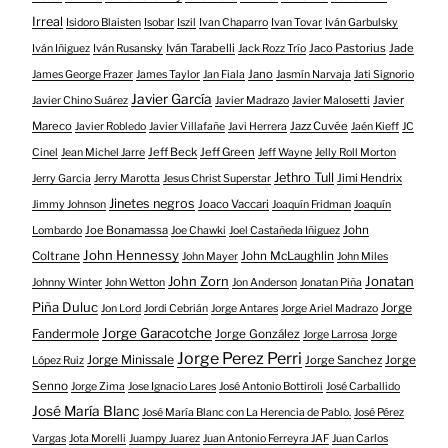
Irreal
Isidoro Blaisten
Isobar
Iszil
Ivan Chaparro
Ivan Tovar
Iván Garbulsky
Iván Tarabelli
Jaco Pastorius
Jade
Iván Iñiguez
Iván Rusansky
Jack Rozz Trío
Jano
James George Frazer
James Taylor
Jan Fiala
Jasmín Narvaja
Jati Signorio
Javier García
Javier
Javier Chino Suárez
Javier Madrazo
Javier Malosetti
Mareco
Jazz Cuvée
Javier Robledo
Javier Villafañe
Javi Herrera
Jaén Kieff
JC
Jeff Beck
Jeff Green
Cinel
Jean Michel Jarre
Jeff Wayne
Jelly Roll Morton
Jethro Tull
Jimi Hendrix
Jerry Garcia
Jerry Marotta
Jesus Christ Superstar
Jinetes negros
Joaco Vaccari
Jimmy Johnson
Joaquín Fridman
Joaquín
Joe Bonamassa
John
Lombardo
Joe Chawki
Joel Castañeda Iñiguez
John Hennessy
Coltrane
John McLaughlin
John Mayer
John Miles
John Zorn
Jonatan
Johnny Winter
John Wetton
Jon Anderson
Jonatan Piña
Piña Duluc
Jorge
Jon Lord
Jordi Cebrián
Jorge Antares
Jorge Ariel Madrazo
Jorge Garacotche
Fandermole
Jorge González
Jorge Larrosa
Jorge
Jorge Perez Perri
Jorge Minissale
Jorge Sanchez
Jorge
López Ruiz
Senno
Jorge Zima
Jose Ignacio Lares
José Antonio Bottiroli
José Carballido
José María Blanc
José María Blanc con La Herencia de Pablo.
José Pérez
Vargas
Jota Morelli
Juampy Juarez
Juan Antonio Ferreyra JAF
Juan Carlos