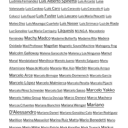
Luis Alberto Spinetta
Ludmila Fernandez
Luis Arcaráz
Luisa
Luis Caro
Valenzuela
Luis Cardoso
Luis Ceravolo
Luis Ceravolo 4
Luis
Luis Fuster
Luis Lascano
Colucci
Luis Fayad
Luis María Pescetti
Luis
Luis Nasser
Luz de Riada
Mateo Díez
Luis Mauregui Cuarteto
Luis Sirimaco
Láquesis
Luz González
Luz Maria Carriquiry
M.I.N.G.A.
Macedonio
Machy Madco
Madera
Fernández
Madame Butterfly
Madame Rita
Oxidada
Magellan
Mad Professor
Magnetic Sound Machine
Mahogany Frog
Malcolm Galloway
Mamut
Malena Garacotche
Malena y Los Ningunos
Mandioca
Manal
Mandalaband
Manolo Juarez
Manolo Salguero
Manu
Marbin
Altamirano
Mapa de Micelio
Marania
Mar Aún
Marcela Arroyo
Marcelo Arce
Marcelo Domenech
Marcelo Birmajer
Marcelo García
Marcelo López
Marcelo Malmierca
Marcelo Peralta
Marcelo Pijachi
Marcelo Yakko
Marcelo Sasso
Marcelo Pérez Schneider
Marcelo Sali
Marcelo Yakko Group
Marco Denevi
Marco Machera
Marcia Deviaje
Mariano
Mariana Wenger
Marcos Cifuentes
Mariana Bianchini
D'Alessandro
Mariano Daneri
Mariano González Calo
Marian Rodríguez
Mario Benedetti
Marillion
Marina Masseilot
Marina Ruiz Matta
Mario
Markus
Mario Mátar
Morones
Mario Patrón
Mark Knopfler
Mark Trueack