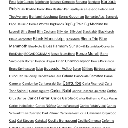
Barbara
Fest
Banana
Bajo Cuerda
Bajofondo
Baltasar Comotto
Bandgap
Rubin
Beledo
Bar Kokhba
Barón Biza
Bastian Per
Beatlejuice
Beledo and
Benjamin Lechuga
Benny Goodman
The Avengers
Bernardo Alza
Bernardo
Big Big Train
Big Machine
Pepo Daluicio
Bernie Worrell
Big Bands
Bill
Billy Bond
Laswell
Billy Cobham
Billy Idol
Billy Joel
Blacklabél
Blacktorch
Blank Manuskript
Bledo Trío
Blue
Blake Carpenter
Blas Mora
Mammoth
Blues Harmony Sur
Blue Note
Blöw & Estanislao Corvalán
Bonzo Morelli
Boris
Bob Dylan
BOGADOCUMAN
Bonzo Blues Band
Savoldelli
Brian Chambouleyron
Borrah
Boston
Bregar
Bruce Dickinson
Buceador Voltio
Bruce Springsteen
Bubu
Byron
Bálticos
Bárbara Legato
Caburo
Camafeo
C222
Cab Calloway
Cabezas de Cera
Caio Viale
Camel
Canturbe
Carla
Camelar
Candombe
Cantares del Sur
Carla Ficarrotti
Carlos Balbi
Tana Spinelli
Carlos
Carlos Aguirre
Carlos Casazza Quinteto
Carlos Ferrari
Cruz Barros
Carlos Garófalo
Carlos Guillermo Plaza Vegas
Carlos Núñez
Carlos Indio Solari
Carlos Passeggi
Carlos Patán Vidal
Carlos
Caseros Hollywood
Schvartzman Cuarteto
Carl Palmer
Carolina Restuccia
Cast
Cecilia Bernasconi
Cat Stevens
Catukuá
Cecilia Gimenez
Ceferino
Chaneton