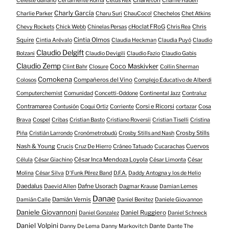
Celeste Galiano
Certamente Roma
Cetus Rex
Charlie Haden
Charly García
Charlie Parker
Charu Suri
ChauCoco!
Chechelos
Chet Atkins
cHoclat FRoG
Chris
Chevy Rockets
Chick Webb
Chinelas Persas
Chris Rea
Squire
Cintia Olmos
Cintia Arévalo
Claudia Heckman
Claudia Puyó
Claudio
Claudio Delgift
Bolzani
Claudio Devigili
Claudio Fazio
Claudio Gabis
Claudio Zemp
Coco Maskivker
Clint Bahr
Closure
Collin Sherman
Comokena
Compañeros del Vino
Colosos
Complejo Educativo de Alberdi
Computerchemist
Comunidad
Concetti-Oddone
Continental Jazz
Contraluz
Contramarea
Corsi e Ricorsi
Contusión
Coqui Ortiz
Corriente
cortazar
Cosa
Brava
Cospel
Cribas
Cristian Basto
Cristiano Roversii
Cristian Tiselli
Cristina
Crosby Stills
Piña
Cristián Larrondo
Cronómetrobudú
Crosby Stills and Nash
Nash & Young
Cuervos
Crucis
Cruz De Hierro
Cráneo Tatuado
Cucarachas
César Inca Mendoza Loyola
Célula
César Giachino
César Limonta
César
Molina
César Silva
D'Funk Pérez Band
D.F.A.
Daddy Antogna y los de Helio
Daedalus
Dafne Usorach
Daevid Allen
Dagmar Krause
Damian Lemes
Danae
Damián Vernis
Damián Calle
Daniel Benitez
Daniele Giovannon
Daniele Giovannoni
Daniel Ruggiero
Daniel Gonzalez
Daniel Schneck
Daniel Volpini
Dante
Danny De Lema
Danny Markovitch
Dante The