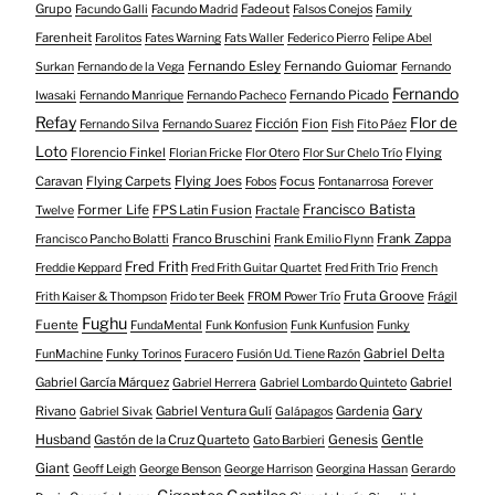
Grupo
Fadeout
Facundo Galli
Facundo Madrid
Falsos Conejos
Family
Farenheit
Farolitos
Fates Warning
Fats Waller
Federico Pierro
Felipe Abel
Fernando Esley
Fernando Guiomar
Surkan
Fernando de la Vega
Fernando
Fernando
Fernando Picado
Iwasaki
Fernando Manrique
Fernando Pacheco
Refay
Flor de
Ficción
Fion
Fernando Silva
Fernando Suarez
Fish
Fito Páez
Loto
Florencio Finkel
Flying
Florian Fricke
Flor Otero
Flor Sur Chelo Trío
Caravan
Flying Carpets
Flying Joes
Focus
Fobos
Fontanarrosa
Forever
Francisco Batista
Former Life
FPS Latin Fusion
Twelve
Fractale
Franco Bruschini
Frank Zappa
Francisco Pancho Bolatti
Frank Emilio Flynn
Fred Frith
Freddie Keppard
Fred Frith Guitar Quartet
Fred Frith Trio
French
Fruta Groove
Frith Kaiser & Thompson
Frido ter Beek
FROM Power Trío
Frágil
Fughu
Fuente
FundaMental
Funk Konfusion
Funk Kunfusion
Funky
Gabriel Delta
FunMachine
Funky Torinos
Furacero
Fusión Ud. Tiene Razón
Gabriel García Márquez
Gabriel
Gabriel Herrera
Gabriel Lombardo Quinteto
Gary
Rivano
Gabriel Ventura Gulí
Gardenia
Gabriel Sivak
Galápagos
Husband
Gentle
Gastón de la Cruz Quarteto
Genesis
Gato Barbieri
Giant
Geoff Leigh
George Benson
George Harrison
Georgina Hassan
Gerardo