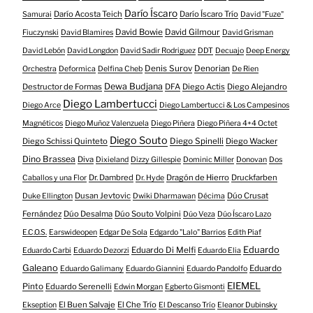
Darío Íscaro
Darío Acosta Teich
Darío Íscaro Trío
Samurai
David "Fuze"
David Bowie
David Gilmour
Fiuczynski
David Blamires
David Grisman
David Lebón
David Longdon
David Sadir Rodriguez
DDT
Decuajo
Deep Energy
Denis Surov
Denorian
Orchestra
Deformica
Delfina Cheb
De Rien
Dewa Budjana
Destructor de Formas
DFA
Diego Actis
Diego Alejandro
Diego Lambertucci
Diego Arce
Diego Lambertucci & Los Campesinos
Magnéticos
Diego Muñoz Valenzuela
Diego Piñera
Diego Piñera 4+4 Octet
Diego Souto
Diego Schissi Quinteto
Diego Spinelli
Diego Wacker
Dino Brassea
Diva
Dixieland
Dizzy Gillespie
Dominic Miller
Donovan
Dos
Dr. Dambred
Dragón de Hierro
Druckfarben
Caballos y una Flor
Dr. Hyde
Dusan Jevtovic
Dúo Crusat
Duke Ellington
Dwiki Dharmawan
Décima
Fernández
Dúo Desalma
Dúo Souto Volpini
Dúo Veza
Dúo Íscaro Lazo
E.C.O.S.
Earswideopen
Edgar De Sola
Edgardo "Lalo" Barrios
Edith Piaf
Eduardo
Eduardo Di Melfi
Eduardo Carbi
Eduardo Dezorzi
Eduardo Elia
Galeano
Eduardo
Eduardo Galimany
Eduardo Giannini
Eduardo Pandolfo
EIEMEL
Pinto
Eduardo Serenelli
Edwin Morgan
Egberto Gismonti
El Buen Salvaje
El Che Trío
Ekseption
El Descanso Trío
Eleanor Dubinsky