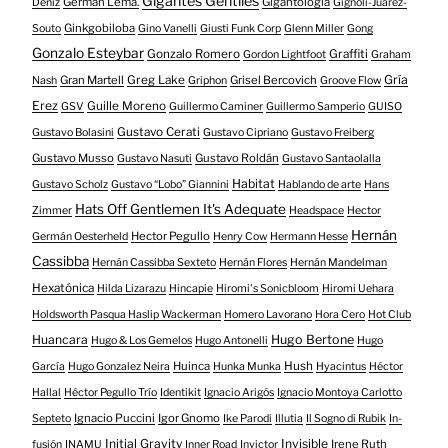
Gigantes Gentiles
Germán Lema.
Gigantología
Deniz
Gignoli-Juarez-
Ginkgobiloba
Souto
Gino Vanelli
Giusti Funk Corp
Glenn Miller
Gong
Gonzalo Esteybar
Gonzalo Romero
Graffiti
Gordon Lightfoot
Graham
Gría
Gran Martell
Greg Lake
Grisel Bercovich
Nash
Griphon
Groove Flow
Erez
Guille Moreno
GSV
Guillermo Caminer
Guillermo Samperio
GUISO
Gustavo Cerati
Gustavo Bolasini
Gustavo Cipriano
Gustavo Freiberg
Gustavo Musso
Gustavo Roldán
Gustavo Nasuti
Gustavo Santaolalla
Habitat
Gustavo Scholz
Gustavo “Lobo” Giannini
Hablando de arte
Hans
Hats Off Gentlemen It's Adequate
Zimmer
Headspace
Hector
Hernán
Hector Pegullo
Germán Oesterheld
Henry Cow
Hermann Hesse
Cassibba
Hernán Cassibba Sexteto
Hernán Flores
Hernán Mandelman
Hexatónica
Hilda Lizarazu
Hincapie
Hiromi's Sonicbloom
Hiromi Uehara
Holdsworth Pasqua Haslip Wackerman
Homero Lavorano
Hora Cero
Hot Club
Huancara
Hugo Bertone
Hugo & Los Gemelos
Hugo Antonelli
Hugo
Huinca
Hush
García
Hugo Gonzalez Neira
Hunka Munka
Hyacintus
Héctor
Hallal
Héctor Pegullo Trío
Identikit
Ignacio Arigós
Ignacio Montoya Carlotto
Ignacio Puccini
Igor Gnomo
Septeto
Ike Parodi
Illutia
Il Sogno di Rubik
In-
Initial Gravity
Invisible
Irene Ruth
fusión
INAMU
Inner Road
Invictor