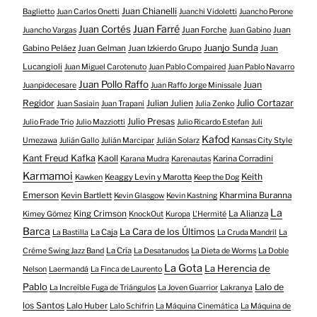
Juan Chianelli
Baglietto
Juan Carlos Onetti
Juanchi Vidoletti
Juancho Perone
Juan Farré
Juan Cortés
Juan Forche
Juan
Juancho Vargas
Juan Gabino
Juanjo Sunda
Gabino Peláez
Juan Gelman
Juan Izkierdo Grupo
Juan
Lucangioli
Juan Miguel Carotenuto
Juan Pablo Compaired
Juan Pablo Navarro
Juan Pollo Raffo
Juan
Juanpidecesare
Juan Raffo Jorge Minissale
Regidor
Julio Cortazar
Julian Julien
Juan Sasiain
Juan Trapani
Julia Zenko
Julio Presas
Julio Frade Trio
Julio Mazziotti
Julio Ricardo Estefan
Juli
Kafod
Umezawa
Julián Gallo
Julián Marcipar
Julián Solarz
Kansas City Style
Kant Freud Kafka
Kaoll
Karina Corradini
Karana Mudra
Karenautas
Karmamoi
Keith
Keaggy Levin y Marotta
Kawken
Keep the Dog
Emerson
Kevin Bartlett
Kharmina Buranna
Kevin Glasgow
Kevin Kastning
La
King Crimson
La Alianza
Kimey Gómez
KnockOut
Kuropa
L'Hermité
Barca
La Cara de los Últimos
La Caja
La Bastilla
La Cruda Mandril
La
La Cría
Créme Swing Jazz Band
La Desatanudos
La Dieta de Worms
La Doble
La Gota
La Herencia de
Nelson
Laermandá
La Finca de Laurento
Pablo
Lalo de
La Increíble Fuga de Triángulos
La Joven Guarrior
Lakranya
los Santos
Lalo Huber
Lalo Schifrin
La Máquina Cinemática
La Máquina de