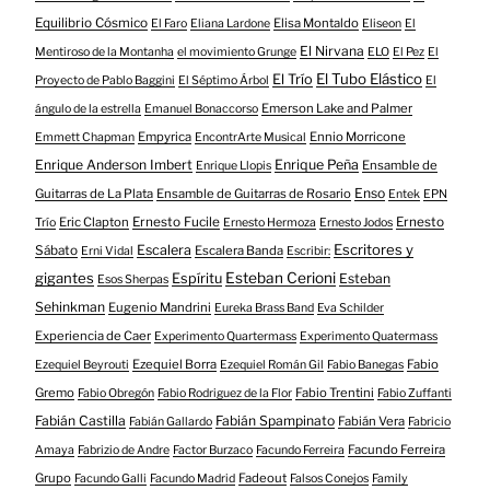
Equilibrio Cósmico
Elisa Montaldo
El Faro
Eliana Lardone
Eliseon
El
El Nirvana
Mentiroso de la Montanha
el movimiento Grunge
ELO
El Pez
El
El Tubo Elástico
El Trío
Proyecto de Pablo Baggini
El Séptimo Árbol
El
Emerson Lake and Palmer
ángulo de la estrella
Emanuel Bonaccorso
Empyrica
Ennio Morricone
Emmett Chapman
EncontrArte Musical
Enrique Anderson Imbert
Enrique Peña
Ensamble de
Enrique Llopis
Enso
Guitarras de La Plata
Ensamble de Guitarras de Rosario
Entek
EPN
Eric Clapton
Ernesto Fucile
Ernesto
Trío
Ernesto Hermoza
Ernesto Jodos
Escritores y
Escalera
Sábato
Escalera Banda
Erni Vidal
Escribir:
gigantes
Esteban Cerioni
Espíritu
Esteban
Esos Sherpas
Sehinkman
Eugenio Mandrini
Eureka Brass Band
Eva Schilder
Experiencia de Caer
Experimento Quartermass
Experimento Quatermass
Ezequiel Borra
Fabio
Ezequiel Beyrouti
Ezequiel Román Gil
Fabio Banegas
Gremo
Fabio Trentini
Fabio Obregón
Fabio Rodriguez de la Flor
Fabio Zuffanti
Fabián Castilla
Fabián Spampinato
Fabián Vera
Fabián Gallardo
Fabricio
Facundo Ferreira
Amaya
Fabrizio de Andre
Factor Burzaco
Facundo Ferreira
Grupo
Fadeout
Facundo Galli
Facundo Madrid
Falsos Conejos
Family