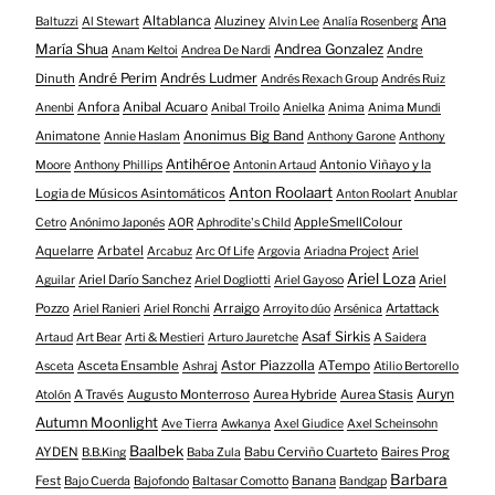
Altablanca
Ana
Aluziney
Baltuzzi
Al Stewart
Alvin Lee
Analía Rosenberg
María Shua
Andrea Gonzalez
Andre
Anam Keltoi
Andrea De Nardi
André Perim
Andrés Ludmer
Dinuth
Andrés Rexach Group
Andrés Ruiz
Anfora
Anibal Acuaro
Anenbi
Anibal Troilo
Anielka
Anima
Anima Mundi
Animatone
Anonimus Big Band
Annie Haslam
Anthony Garone
Anthony
Antihéroe
Antonio Viñayo y la
Moore
Anthony Phillips
Antonin Artaud
Anton Roolaart
Logia de Músicos Asintomáticos
Anton Roolart
Anublar
AppleSmellColour
Cetro
Anónimo Japonés
AOR
Aphrodite's Child
Aquelarre
Arbatel
Arcabuz
Arc Of Life
Argovia
Ariadna Project
Ariel
Ariel Loza
Ariel Darío Sanchez
Ariel
Aguilar
Ariel Dogliotti
Ariel Gayoso
Pozzo
Arraigo
Artattack
Ariel Ranieri
Ariel Ronchi
Arroyito dúo
Arsénica
Asaf Sirkis
Artaud
Art Bear
Arti & Mestieri
Arturo Jauretche
A Saidera
Astor Piazzolla
Asceta Ensamble
ATempo
Asceta
Ashraj
Atilio Bertorello
Auryn
A Través
Augusto Monterroso
Aurea Hybride
Aurea Stasis
Atolón
Autumn Moonlight
Ave Tierra
Awkanya
Axel Giudice
Axel Scheinsohn
Baalbek
AYDEN
Babu Cerviño Cuarteto
Baires Prog
B.B.King
Baba Zula
Barbara
Fest
Banana
Bajo Cuerda
Bajofondo
Baltasar Comotto
Bandgap