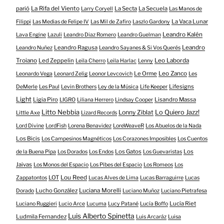
parió
La Rifa del Viento
La Secta
La Secuela
Larry Coryell
Las Manos de
La Vaca Lunar
Filippi
Las Medias de Felipe IV
Las Mil de Zafiro
Laszlo Gardony
Leandro Kalén
Lava Engine
Lazuli
Leandro Diaz Romero
Leandro Guelman
Leandro Ragusa
Leandro
Leandro Nuñez
Leandro Sayanes & Si Vos Querés
Troiano
Led Zeppelin
Leo Laborda
Leila Cherro
Leila Harlac
Lenny
Le Orme
Leo Zanco
Leonardo Vega
Leonard Zelig
Leonor Levcovich
Les
Lifesigns
DeMerle
Les Paul
Levin Brothers
Ley de la Música
Life Keeper
Light
Ligia Piro
Lisandro Massa
LIGRO
Liliana Herrero
Lindsay Cooper
Litto Nebbia
Lonny Ziblat
Lo Quiero Jazz!
Little Axe
Lizard Records
Lord Divine
LordFish
Lorena Benavidez
LoreWeaveR
Los Abuelos de la Nada
Los Bicis
Los Campesinos Magnéticos
Los Corazones Imposibles
Los Cuentos
Los Gatos
Los
de la Buena Pipa
Los Dorados
Los Endos
Los Guevaristas
Jaivas
Los Monos del Espacio
Los Pibes del Espacio
Los Romeos
Los
LOT
Lou Reed
Zappatontos
Lucas Alves de Lima
Lucas Barraguirre
Lucas
Lucho González
Luciana Morelli
Dorado
Luciano Muñoz
Luciano Pietrafesa
Lucía Riet
Luciano Ruggieri
Lucio Arce
Lucuma
Lucy Patané
Lucía Boffo
Luis Alberto Spinetta
Ludmila Fernandez
Luis Arcaráz
Luisa