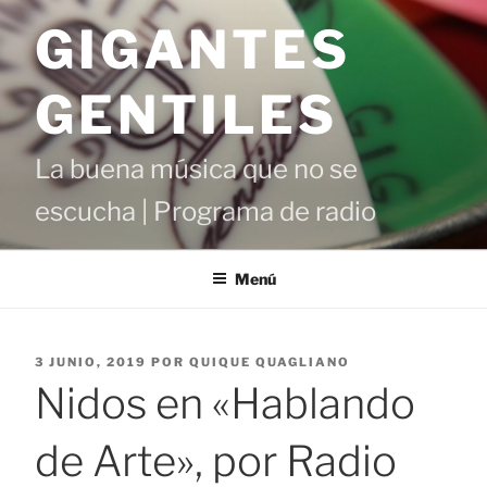
Saltar
GIGANTES
al
contenido
GENTILES
La buena música que no se
escucha | Programa de radio
Menú
PUBLICADO
3 JUNIO, 2019
POR
QUIQUE QUAGLIANO
EL
Nidos en «Hablando
de Arte», por Radio