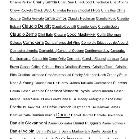
Charly García
Charlie Parker
Charu Suri
ChauCoco!
Chechelos
Chet Atkins
cHoclat FRoG
Chris
Chevy Rockets
Chick Webb
Chinelas Persas
Chris Rea
Squire
Cintia Olmos
Cintia Arévalo
Claudia Heckman
Claudia Puyó
Claudio
Claudio Delgift
Bolzani
Claudio Devigili
Claudio Fazio
Claudio Gabis
Claudio Zemp
Coco Maskivker
Clint Bahr
Closure
Collin Sherman
Comokena
Compañeros del Vino
Colosos
Complejo Educativo de Alberdi
Computerchemist
Comunidad
Concetti-Oddone
Continental Jazz
Contraluz
Contramarea
Corsi e Ricorsi
Contusión
Coqui Ortiz
Corriente
cortazar
Cosa
Brava
Cospel
Cribas
Cristian Basto
Cristiano Roversii
Cristian Tiselli
Cristina
Crosby Stills
Piña
Cristián Larrondo
Cronómetrobudú
Crosby Stills and Nash
Nash & Young
Cuervos
Crucis
Cruz De Hierro
Cráneo Tatuado
Cucarachas
César Inca Mendoza Loyola
Célula
César Giachino
César Limonta
César
Molina
César Silva
D'Funk Pérez Band
D.F.A.
Daddy Antogna y los de Helio
Daedalus
Dafne Usorach
Daevid Allen
Dagmar Krause
Damian Lemes
Danae
Damián Vernis
Damián Calle
Daniel Benitez
Daniele Giovannon
Daniele Giovannoni
Daniel Ruggiero
Daniel Gonzalez
Daniel Schneck
Daniel Volpini
Dante
Danny De Lema
Danny Markovitch
Dante The