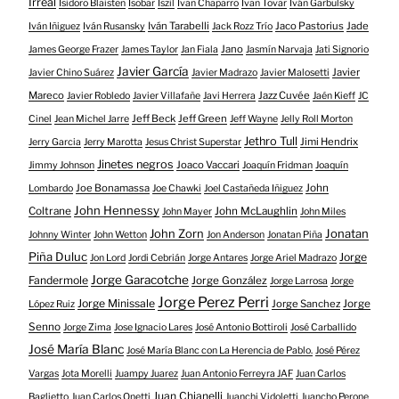
Irreal
Isidoro Blaisten
Isobar
Iszil
Ivan Chaparro
Ivan Tovar
Iván Garbulsky
Iván Tarabelli
Jaco Pastorius
Jade
Iván Iñiguez
Iván Rusansky
Jack Rozz Trío
Jano
James George Frazer
James Taylor
Jan Fiala
Jasmín Narvaja
Jati Signorio
Javier García
Javier
Javier Chino Suárez
Javier Madrazo
Javier Malosetti
Mareco
Jazz Cuvée
Javier Robledo
Javier Villafañe
Javi Herrera
Jaén Kieff
JC
Jeff Beck
Jeff Green
Cinel
Jean Michel Jarre
Jeff Wayne
Jelly Roll Morton
Jethro Tull
Jimi Hendrix
Jerry Garcia
Jerry Marotta
Jesus Christ Superstar
Jinetes negros
Joaco Vaccari
Jimmy Johnson
Joaquín Fridman
Joaquín
Joe Bonamassa
John
Lombardo
Joe Chawki
Joel Castañeda Iñiguez
John Hennessy
Coltrane
John McLaughlin
John Mayer
John Miles
John Zorn
Jonatan
Johnny Winter
John Wetton
Jon Anderson
Jonatan Piña
Piña Duluc
Jorge
Jon Lord
Jordi Cebrián
Jorge Antares
Jorge Ariel Madrazo
Jorge Garacotche
Fandermole
Jorge González
Jorge Larrosa
Jorge
Jorge Perez Perri
Jorge Minissale
Jorge Sanchez
Jorge
López Ruiz
Senno
Jorge Zima
Jose Ignacio Lares
José Antonio Bottiroli
José Carballido
José María Blanc
José María Blanc con La Herencia de Pablo.
José Pérez
Vargas
Jota Morelli
Juampy Juarez
Juan Antonio Ferreyra JAF
Juan Carlos
Juan Chianelli
Baglietto
Juan Carlos Onetti
Juanchi Vidoletti
Juancho Perone