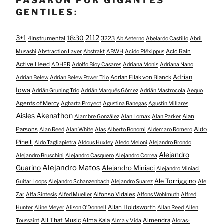
PASARON POR GIGANTES
GENTILES:
3+1
2112
18:30
4Instrumental
3223
Ab Aeterno
Abelardo Castillo
Abril
Acid Rain
Musashi
Abstraction Layer
Abstrakt
ABWH
Acido Pléxippus
Active Heed
ADHER
Adolfo Bioy Casares
Adriana Monis
Adriana Nano
Adrian
Adrian Filak von Blanck
Adrian Belew
Adrian Belew Power Trio
Iowa
Adrián Gruning Trío
Adrián Marqués Gómez
Adrián Mastrocola
Aequo
Agents of Mercy
Agharta Proyect
Agustina Banegas
Agustín Millares
Aisles
Akenathon
Alan
Alambre González
Alan Lomax
Alan Parker
Aldo
Parsons
Alan Reed
Alan White
Alas
Alberto Bonomi
Aldemaro Romero
Pinelli
Aldo Tagliapietra
Aldous Huxley
Aledo Meloni
Alejandro Brondo
Alejandro
Alejandro Bruschini
Alejandro Casquero
Alejandro Correa
Alejandro Matos
Guarino
Alejandro Miniaci
Alejandro Miniaci
Ale Torriggino
Guitar Loops
Alejandro Schanzenbach
Alejandro Suarez
Ale
Alfonso Vidales
Zar
Alfa Sintesis
Alfed Mueller
Alfons Wohlmuth
Alfred
Allan Holdsworth
Hunter
Aline Meyer
Alison O​’​Donnell
Allan Reed
Allen
All That Music
Alma Kala
Almendra
Toussaint
Alma y Vida
Aloras-