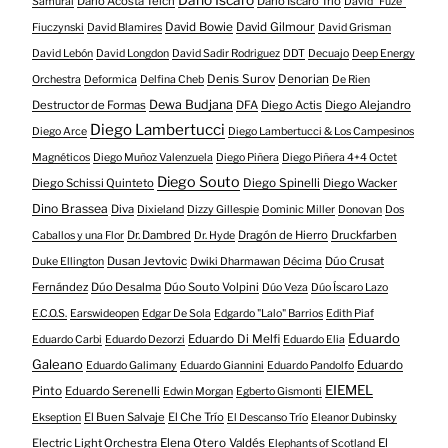
Darío Íscaro
Darío Acosta Teich
Darío Íscaro Trío
Samurai
David "Fuze"
David Bowie
David Gilmour
Fiuczynski
David Blamires
David Grisman
David Lebón
David Longdon
David Sadir Rodriguez
DDT
Decuajo
Deep Energy
Denis Surov
Denorian
Orchestra
Deformica
Delfina Cheb
De Rien
Dewa Budjana
Destructor de Formas
DFA
Diego Actis
Diego Alejandro
Diego Lambertucci
Diego Arce
Diego Lambertucci & Los Campesinos
Magnéticos
Diego Muñoz Valenzuela
Diego Piñera
Diego Piñera 4+4 Octet
Diego Souto
Diego Schissi Quinteto
Diego Spinelli
Diego Wacker
Dino Brassea
Diva
Dixieland
Dizzy Gillespie
Dominic Miller
Donovan
Dos
Dr. Dambred
Dragón de Hierro
Druckfarben
Caballos y una Flor
Dr. Hyde
Dusan Jevtovic
Dúo Crusat
Duke Ellington
Dwiki Dharmawan
Décima
Fernández
Dúo Desalma
Dúo Souto Volpini
Dúo Veza
Dúo Íscaro Lazo
E.C.O.S.
Earswideopen
Edgar De Sola
Edgardo "Lalo" Barrios
Edith Piaf
Eduardo
Eduardo Di Melfi
Eduardo Carbi
Eduardo Dezorzi
Eduardo Elia
Galeano
Eduardo
Eduardo Galimany
Eduardo Giannini
Eduardo Pandolfo
EIEMEL
Pinto
Eduardo Serenelli
Edwin Morgan
Egberto Gismonti
El Buen Salvaje
El Che Trío
Ekseption
El Descanso Trío
Eleanor Dubinsky
Electric Light Orchestra
Elena Otero Valdés
El
Elephants of Scotland