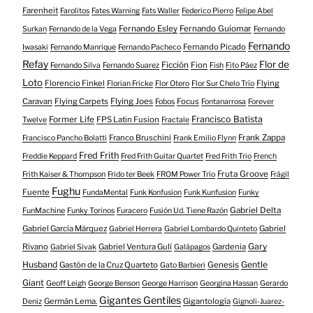
Farenheit
Farolitos
Fates Warning
Fats Waller
Federico Pierro
Felipe Abel
Fernando Esley
Fernando Guiomar
Surkan
Fernando de la Vega
Fernando
Fernando
Fernando Picado
Iwasaki
Fernando Manrique
Fernando Pacheco
Refay
Flor de
Ficción
Fion
Fernando Silva
Fernando Suarez
Fish
Fito Páez
Loto
Florencio Finkel
Flying
Florian Fricke
Flor Otero
Flor Sur Chelo Trío
Caravan
Flying Carpets
Flying Joes
Focus
Fobos
Fontanarrosa
Forever
Francisco Batista
Former Life
FPS Latin Fusion
Twelve
Fractale
Franco Bruschini
Frank Zappa
Francisco Pancho Bolatti
Frank Emilio Flynn
Fred Frith
Freddie Keppard
Fred Frith Guitar Quartet
Fred Frith Trio
French
Fruta Groove
Frith Kaiser & Thompson
Frido ter Beek
FROM Power Trío
Frágil
Fughu
Fuente
FundaMental
Funk Konfusion
Funk Kunfusion
Funky
Gabriel Delta
FunMachine
Funky Torinos
Furacero
Fusión Ud. Tiene Razón
Gabriel García Márquez
Gabriel
Gabriel Herrera
Gabriel Lombardo Quinteto
Gary
Rivano
Gabriel Ventura Gulí
Gardenia
Gabriel Sivak
Galápagos
Husband
Gentle
Gastón de la Cruz Quarteto
Genesis
Gato Barbieri
Giant
Geoff Leigh
George Benson
George Harrison
Georgina Hassan
Gerardo
Gigantes Gentiles
Germán Lema.
Gigantología
Deniz
Gignoli-Juarez-