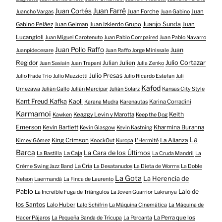
Juan Farré
Juan Cortés
Juan Forche
Juan
Juancho Vargas
Juan Gabino
Juanjo Sunda
Gabino Peláez
Juan Gelman
Juan Izkierdo Grupo
Juan
Lucangioli
Juan Miguel Carotenuto
Juan Pablo Compaired
Juan Pablo Navarro
Juan Pollo Raffo
Juan
Juanpidecesare
Juan Raffo Jorge Minissale
Regidor
Julio Cortazar
Julian Julien
Juan Sasiain
Juan Trapani
Julia Zenko
Julio Presas
Julio Frade Trio
Julio Mazziotti
Julio Ricardo Estefan
Juli
Kafod
Umezawa
Julián Gallo
Julián Marcipar
Julián Solarz
Kansas City Style
Kant Freud Kafka
Kaoll
Karina Corradini
Karana Mudra
Karenautas
Karmamoi
Keith
Keaggy Levin y Marotta
Kawken
Keep the Dog
Emerson
Kevin Bartlett
Kharmina Buranna
Kevin Glasgow
Kevin Kastning
La
King Crimson
La Alianza
Kimey Gómez
KnockOut
Kuropa
L'Hermité
Barca
La Cara de los Últimos
La Caja
La Bastilla
La Cruda Mandril
La
La Cría
Créme Swing Jazz Band
La Desatanudos
La Dieta de Worms
La Doble
La Gota
La Herencia de
Nelson
Laermandá
La Finca de Laurento
Pablo
Lalo de
La Increíble Fuga de Triángulos
La Joven Guarrior
Lakranya
los Santos
Lalo Huber
Lalo Schifrin
La Máquina Cinemática
La Máquina de
La Perra que los
Hacer Pájaros
La Pequeña Banda de Trícupa
La Percanta