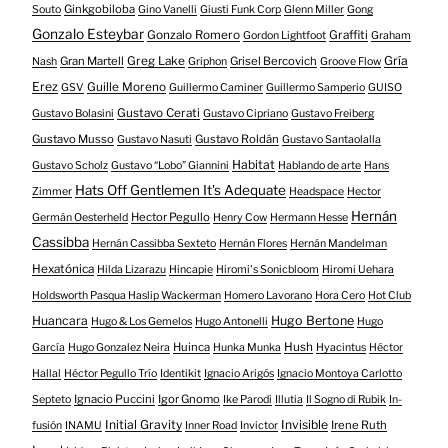
Ginkgobiloba
Souto
Gino Vanelli
Giusti Funk Corp
Glenn Miller
Gong
Gonzalo Esteybar
Gonzalo Romero
Graffiti
Gordon Lightfoot
Graham
Gría
Gran Martell
Greg Lake
Grisel Bercovich
Nash
Griphon
Groove Flow
Erez
Guille Moreno
GSV
Guillermo Caminer
Guillermo Samperio
GUISO
Gustavo Cerati
Gustavo Bolasini
Gustavo Cipriano
Gustavo Freiberg
Gustavo Musso
Gustavo Roldán
Gustavo Nasuti
Gustavo Santaolalla
Habitat
Gustavo Scholz
Gustavo “Lobo” Giannini
Hablando de arte
Hans
Hats Off Gentlemen It's Adequate
Zimmer
Headspace
Hector
Hernán
Hector Pegullo
Germán Oesterheld
Henry Cow
Hermann Hesse
Cassibba
Hernán Cassibba Sexteto
Hernán Flores
Hernán Mandelman
Hexatónica
Hilda Lizarazu
Hincapie
Hiromi's Sonicbloom
Hiromi Uehara
Holdsworth Pasqua Haslip Wackerman
Homero Lavorano
Hora Cero
Hot Club
Huancara
Hugo Bertone
Hugo & Los Gemelos
Hugo Antonelli
Hugo
Huinca
Hush
García
Hugo Gonzalez Neira
Hunka Munka
Hyacintus
Héctor
Hallal
Héctor Pegullo Trío
Identikit
Ignacio Arigós
Ignacio Montoya Carlotto
Ignacio Puccini
Igor Gnomo
Septeto
Ike Parodi
Illutia
Il Sogno di Rubik
In-
Initial Gravity
Invisible
Irene Ruth
fusión
INAMU
Inner Road
Invictor