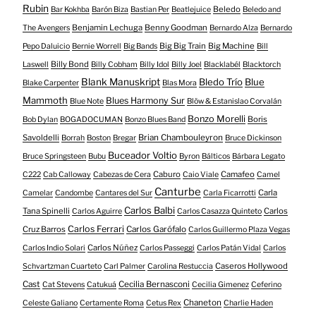
Rubin
Beledo
Bar Kokhba
Barón Biza
Bastian Per
Beatlejuice
Beledo and
Benjamin Lechuga
Benny Goodman
The Avengers
Bernardo Alza
Bernardo
Big Big Train
Big Machine
Pepo Daluicio
Bernie Worrell
Big Bands
Bill
Billy Bond
Laswell
Billy Cobham
Billy Idol
Billy Joel
Blacklabél
Blacktorch
Blank Manuskript
Bledo Trío
Blue
Blake Carpenter
Blas Mora
Mammoth
Blues Harmony Sur
Blue Note
Blöw & Estanislao Corvalán
Bonzo Morelli
Boris
Bob Dylan
BOGADOCUMAN
Bonzo Blues Band
Savoldelli
Brian Chambouleyron
Borrah
Boston
Bregar
Bruce Dickinson
Buceador Voltio
Bruce Springsteen
Bubu
Byron
Bálticos
Bárbara Legato
Caburo
Camafeo
C222
Cab Calloway
Cabezas de Cera
Caio Viale
Camel
Canturbe
Carla
Camelar
Candombe
Cantares del Sur
Carla Ficarrotti
Carlos Balbi
Tana Spinelli
Carlos
Carlos Aguirre
Carlos Casazza Quinteto
Carlos Ferrari
Cruz Barros
Carlos Garófalo
Carlos Guillermo Plaza Vegas
Carlos Núñez
Carlos Indio Solari
Carlos Passeggi
Carlos Patán Vidal
Carlos
Caseros Hollywood
Schvartzman Cuarteto
Carl Palmer
Carolina Restuccia
Cast
Cecilia Bernasconi
Cat Stevens
Catukuá
Cecilia Gimenez
Ceferino
Chaneton
Celeste Galiano
Certamente Roma
Cetus Rex
Charlie Haden