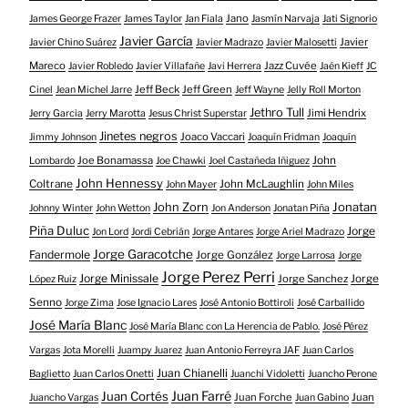
Jano
James George Frazer
James Taylor
Jan Fiala
Jasmín Narvaja
Jati Signorio
Javier García
Javier
Javier Chino Suárez
Javier Madrazo
Javier Malosetti
Mareco
Jazz Cuvée
Javier Robledo
Javier Villafañe
Javi Herrera
Jaén Kieff
JC
Jeff Beck
Jeff Green
Cinel
Jean Michel Jarre
Jeff Wayne
Jelly Roll Morton
Jethro Tull
Jimi Hendrix
Jerry Garcia
Jerry Marotta
Jesus Christ Superstar
Jinetes negros
Joaco Vaccari
Jimmy Johnson
Joaquín Fridman
Joaquín
Joe Bonamassa
John
Lombardo
Joe Chawki
Joel Castañeda Iñiguez
John Hennessy
Coltrane
John McLaughlin
John Mayer
John Miles
John Zorn
Jonatan
Johnny Winter
John Wetton
Jon Anderson
Jonatan Piña
Piña Duluc
Jorge
Jon Lord
Jordi Cebrián
Jorge Antares
Jorge Ariel Madrazo
Jorge Garacotche
Fandermole
Jorge González
Jorge Larrosa
Jorge
Jorge Perez Perri
Jorge Minissale
Jorge Sanchez
Jorge
López Ruiz
Senno
Jorge Zima
Jose Ignacio Lares
José Antonio Bottiroli
José Carballido
José María Blanc
José María Blanc con La Herencia de Pablo.
José Pérez
Vargas
Jota Morelli
Juampy Juarez
Juan Antonio Ferreyra JAF
Juan Carlos
Juan Chianelli
Baglietto
Juan Carlos Onetti
Juanchi Vidoletti
Juancho Perone
Juan Farré
Juan Cortés
Juan Forche
Juan
Juancho Vargas
Juan Gabino