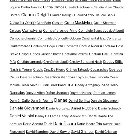
Squire
Cintia Olmos
Cintia Arévalo
Claudia Heckman
Claudia Puyó
Claudio
Claudio Delgift
Bolzani
Claudio Devigili
Claudio Fazio
Claudio Gabis
Claudio Zemp
Coco Maskivker
Clint Bahr
Closure
Collin Sherman
Comokena
Compañeros del Vino
Colosos
Complejo Educativo de Alberdi
Computerchemist
Comunidad
Concetti-Oddone
Continental Jazz
Contraluz
Contramarea
Corsi e Ricorsi
Contusión
Coqui Ortiz
Corriente
cortazar
Cosa
Brava
Cospel
Cribas
Cristian Basto
Cristiano Roversii
Cristian Tiselli
Cristina
Crosby Stills
Piña
Cristián Larrondo
Cronómetrobudú
Crosby Stills and Nash
Nash & Young
Cuervos
Crucis
Cruz De Hierro
Cráneo Tatuado
Cucarachas
César Inca Mendoza Loyola
Célula
César Giachino
César Limonta
César
Molina
César Silva
D'Funk Pérez Band
D.F.A.
Daddy Antogna y los de Helio
Daedalus
Dafne Usorach
Daevid Allen
Dagmar Krause
Damian Lemes
Danae
Damián Vernis
Damián Calle
Daniel Benitez
Daniele Giovannon
Daniele Giovannoni
Daniel Ruggiero
Daniel Gonzalez
Daniel Schneck
Daniel Volpini
Dante
Danny De Lema
Danny Markovitch
Dante The
Darío Íscaro
Darío Acosta Teich
Darío Íscaro Trío
Samurai
David "Fuze"
David Bowie
David Gilmour
Fiuczynski
David Blamires
David Grisman