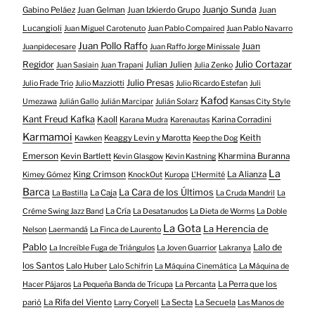
Juanjo Sunda
Gabino Peláez
Juan Gelman
Juan Izkierdo Grupo
Juan
Lucangioli
Juan Miguel Carotenuto
Juan Pablo Compaired
Juan Pablo Navarro
Juan Pollo Raffo
Juan
Juanpidecesare
Juan Raffo Jorge Minissale
Regidor
Julio Cortazar
Julian Julien
Juan Sasiain
Juan Trapani
Julia Zenko
Julio Presas
Julio Frade Trio
Julio Mazziotti
Julio Ricardo Estefan
Juli
Kafod
Umezawa
Julián Gallo
Julián Marcipar
Julián Solarz
Kansas City Style
Kant Freud Kafka
Kaoll
Karina Corradini
Karana Mudra
Karenautas
Karmamoi
Keith
Keaggy Levin y Marotta
Kawken
Keep the Dog
Emerson
Kevin Bartlett
Kharmina Buranna
Kevin Glasgow
Kevin Kastning
La
King Crimson
La Alianza
Kimey Gómez
KnockOut
Kuropa
L'Hermité
Barca
La Cara de los Últimos
La Caja
La Bastilla
La Cruda Mandril
La
La Cría
Créme Swing Jazz Band
La Desatanudos
La Dieta de Worms
La Doble
La Gota
La Herencia de
Nelson
Laermandá
La Finca de Laurento
Pablo
Lalo de
La Increíble Fuga de Triángulos
La Joven Guarrior
Lakranya
los Santos
Lalo Huber
Lalo Schifrin
La Máquina Cinemática
La Máquina de
La Perra que los
Hacer Pájaros
La Pequeña Banda de Trícupa
La Percanta
parió
La Rifa del Viento
La Secta
La Secuela
Larry Coryell
Las Manos de