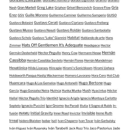
Gonzalo Romero
Graffiti
Gordon Lightfoot
Graham
Gría
Gran Martell
Greg Lake
Grisel Bercovich
Nash
Griphon
Groove Flow
Erez
Guille Moreno
GSV
Guillermo Caminer
Guillermo Samperio
GUISO
Gustavo Cerati
Gustavo Bolasini
Gustavo Cipriano
Gustavo Freiberg
Gustavo Musso
Gustavo Roldán
Gustavo Nasuti
Gustavo Santaolalla
Habitat
Gustavo Scholz
Gustavo “Lobo” Giannini
Hablando de arte
Hans
Hats Off Gentlemen It's Adequate
Zimmer
Headspace
Hector
Hernán
Hector Pegullo
Germán Oesterheld
Henry Cow
Hermann Hesse
Cassibba
Hernán Cassibba Sexteto
Hernán Flores
Hernán Mandelman
Hexatónica
Hilda Lizarazu
Hincapie
Hiromi's Sonicbloom
Hiromi Uehara
Holdsworth Pasqua Haslip Wackerman
Homero Lavorano
Hora Cero
Hot Club
Huancara
Hugo Bertone
Hugo & Los Gemelos
Hugo Antonelli
Hugo
Huinca
Hush
García
Hugo Gonzalez Neira
Hunka Munka
Hyacintus
Héctor
Hallal
Héctor Pegullo Trío
Identikit
Ignacio Arigós
Ignacio Montoya Carlotto
Ignacio Puccini
Igor Gnomo
Septeto
Ike Parodi
Illutia
Il Sogno di Rubik
In-
Initial Gravity
Invisible
Irene Ruth
fusión
INAMU
Inner Road
Invictor
Irreal
Isidoro Blaisten
Isobar
Iszil
Ivan Chaparro
Ivan Tovar
Iván Garbulsky
Iván Tarabelli
Jaco Pastorius
Jade
Iván Iñiguez
Iván Rusansky
Jack Rozz Trío