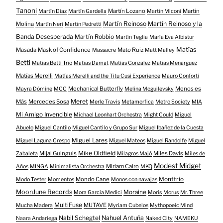
Tanoni
Martín Lozano
Martín
Martín Diaz
Martín Gardella
Martín Miconi
Martín Reinoso
Martín Reinoso y la
Molina
Martín Neri
Martín Pedretti
Banda Desesperada
Martín Robbio
Martín Teglia
María Eva Albistur
Matías
Masada
Mask of Confidence
Mato Ruiz
Massacre
Matt Malley
Betti
Matías Betti Trío
Matías Damat
Matías Gonzalez
Matías Menarguez
Matías Merelli
Matías Merelli and the Titu Cusi Experience
Mauro Conforti
Mechanical Butterfly
Menos es
Mayra Dómine
MCC
Melina Moguilevsky
Meret
Más
Mercedes Sosa
Merle Travis
Metamorfica
Metro Society
MIA
Mi Amigo Invencible
Michael Leonhart Orchestra
Might Could
Miguel
Abuelo
Miguel Cantilo
Miguel Cantilo y Grupo Sur
Miguel Ibañez de la Cuesta
Miguel Lares
Miguel Laguna Crespo
Miguel Mateos
Miguel Randolfe
Miguel
Mike Oldfield
Mijal Guinguis
Miles Davis
Zabaleta
Milagros Majó
Miles de
Modest Midget
Miriam Cairo
Años
MINGA
Minimalista Orchestra
MKQ
Mondo Cane
Monttrio
Modo Tester
Momentos
Monos con navajas
MoonJune Records
Moraine
Mora Garcia Medici
Moris
Morus
Mr. Three
MultiFuse
MUTAVE
Mucha Madera
Myriam Cubelos
Mythopoeic Mind
Nabil Schegtel
Nahuel Antuña
Naara Andariega
Naked City
NAMEKU