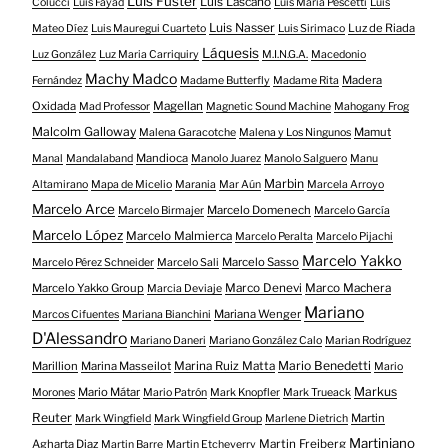
Luis Fuster
Luis Lascano
Colucci
Luis Fayad
Luis María Pescetti
Luis
Luis Nasser
Luz de Riada
Mateo Díez
Luis Mauregui Cuarteto
Luis Sirimaco
Láquesis
Luz González
Luz Maria Carriquiry
M.I.N.G.A.
Macedonio
Machy Madco
Madera
Fernández
Madame Butterfly
Madame Rita
Oxidada
Magellan
Mad Professor
Magnetic Sound Machine
Mahogany Frog
Malcolm Galloway
Mamut
Malena Garacotche
Malena y Los Ningunos
Mandioca
Manal
Mandalaband
Manolo Juarez
Manolo Salguero
Manu
Marbin
Altamirano
Mapa de Micelio
Marania
Mar Aún
Marcela Arroyo
Marcelo Arce
Marcelo Domenech
Marcelo Birmajer
Marcelo García
Marcelo López
Marcelo Malmierca
Marcelo Peralta
Marcelo Pijachi
Marcelo Yakko
Marcelo Sasso
Marcelo Pérez Schneider
Marcelo Sali
Marcelo Yakko Group
Marco Denevi
Marco Machera
Marcia Deviaje
Mariano
Mariana Wenger
Marcos Cifuentes
Mariana Bianchini
D'Alessandro
Mariano Daneri
Mariano González Calo
Marian Rodríguez
Mario Benedetti
Marillion
Marina Masseilot
Marina Ruiz Matta
Mario
Markus
Mario Mátar
Morones
Mario Patrón
Mark Knopfler
Mark Trueack
Reuter
Martin
Mark Wingfield
Mark Wingfield Group
Marlene Dietrich
Martiniano
Agharta Diaz
Martin Freiberg
Martin Barre
Martin Etcheverry