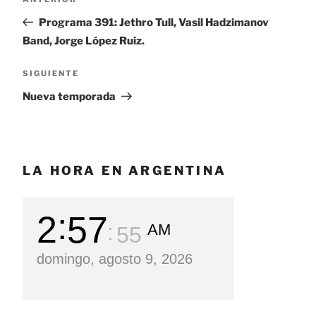
Entrada
de
anterior:
Programa 391: Jethro Tull, Vasil Hadzimanov
entradas
Band, Jorge López Ruiz.
SIGUIENTE
Siguiente
entrada
Nueva temporada
LA HORA EN ARGENTINA
2
57
AM
56
domingo, agosto 9, 2026