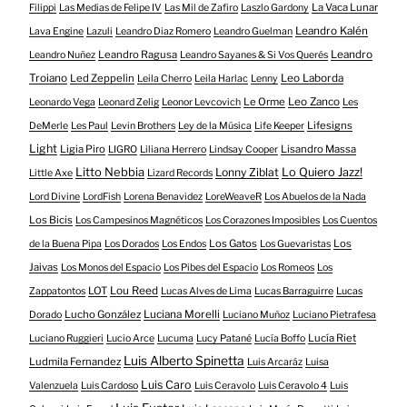
La Vaca Lunar
Filippi
Las Medias de Felipe IV
Las Mil de Zafiro
Laszlo Gardony
Leandro Kalén
Lava Engine
Lazuli
Leandro Diaz Romero
Leandro Guelman
Leandro Ragusa
Leandro
Leandro Nuñez
Leandro Sayanes & Si Vos Querés
Troiano
Led Zeppelin
Leo Laborda
Leila Cherro
Leila Harlac
Lenny
Le Orme
Leo Zanco
Leonardo Vega
Leonard Zelig
Leonor Levcovich
Les
Lifesigns
DeMerle
Les Paul
Levin Brothers
Ley de la Música
Life Keeper
Light
Ligia Piro
Lisandro Massa
LIGRO
Liliana Herrero
Lindsay Cooper
Litto Nebbia
Lonny Ziblat
Lo Quiero Jazz!
Little Axe
Lizard Records
Lord Divine
LordFish
Lorena Benavidez
LoreWeaveR
Los Abuelos de la Nada
Los Bicis
Los Campesinos Magnéticos
Los Corazones Imposibles
Los Cuentos
Los Gatos
Los
de la Buena Pipa
Los Dorados
Los Endos
Los Guevaristas
Jaivas
Los Monos del Espacio
Los Pibes del Espacio
Los Romeos
Los
LOT
Lou Reed
Zappatontos
Lucas Alves de Lima
Lucas Barraguirre
Lucas
Lucho González
Luciana Morelli
Dorado
Luciano Muñoz
Luciano Pietrafesa
Lucía Riet
Luciano Ruggieri
Lucio Arce
Lucuma
Lucy Patané
Lucía Boffo
Luis Alberto Spinetta
Ludmila Fernandez
Luis Arcaráz
Luisa
Luis Caro
Valenzuela
Luis Cardoso
Luis Ceravolo
Luis Ceravolo 4
Luis