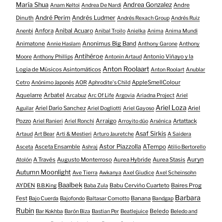
María Shua
Andrea Gonzalez
Andre
Anam Keltoi
Andrea De Nardi
André Perim
Andrés Ludmer
Dinuth
Andrés Rexach Group
Andrés Ruiz
Anfora
Anibal Acuaro
Anenbi
Anibal Troilo
Anielka
Anima
Anima Mundi
Animatone
Anonimus Big Band
Annie Haslam
Anthony Garone
Anthony
Antihéroe
Antonio Viñayo y la
Moore
Anthony Phillips
Antonin Artaud
Anton Roolaart
Logia de Músicos Asintomáticos
Anton Roolart
Anublar
AppleSmellColour
Cetro
Anónimo Japonés
AOR
Aphrodite's Child
Aquelarre
Arbatel
Arcabuz
Arc Of Life
Argovia
Ariadna Project
Ariel
Ariel Loza
Ariel Darío Sanchez
Ariel
Aguilar
Ariel Dogliotti
Ariel Gayoso
Pozzo
Arraigo
Artattack
Ariel Ranieri
Ariel Ronchi
Arroyito dúo
Arsénica
Asaf Sirkis
Artaud
Art Bear
Arti & Mestieri
Arturo Jauretche
A Saidera
Astor Piazzolla
Asceta Ensamble
ATempo
Asceta
Ashraj
Atilio Bertorello
Auryn
A Través
Augusto Monterroso
Aurea Hybride
Aurea Stasis
Atolón
Autumn Moonlight
Ave Tierra
Awkanya
Axel Giudice
Axel Scheinsohn
Baalbek
AYDEN
Babu Cerviño Cuarteto
Baires Prog
B.B.King
Baba Zula
Barbara
Fest
Banana
Bajo Cuerda
Bajofondo
Baltasar Comotto
Bandgap
Rubin
Beledo
Bar Kokhba
Barón Biza
Bastian Per
Beatlejuice
Beledo and