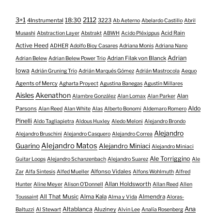
3+1
2112
18:30
4Instrumental
3223
Ab Aeterno
Abelardo Castillo
Abril
Acid Rain
Musashi
Abstraction Layer
Abstrakt
ABWH
Acido Pléxippus
Active Heed
ADHER
Adolfo Bioy Casares
Adriana Monis
Adriana Nano
Adrian
Adrian Filak von Blanck
Adrian Belew
Adrian Belew Power Trio
Iowa
Adrián Gruning Trío
Adrián Marqués Gómez
Adrián Mastrocola
Aequo
Agents of Mercy
Agharta Proyect
Agustina Banegas
Agustín Millares
Aisles
Akenathon
Alan
Alambre González
Alan Lomax
Alan Parker
Aldo
Parsons
Alan Reed
Alan White
Alas
Alberto Bonomi
Aldemaro Romero
Pinelli
Aldo Tagliapietra
Aldous Huxley
Aledo Meloni
Alejandro Brondo
Alejandro
Alejandro Bruschini
Alejandro Casquero
Alejandro Correa
Alejandro Matos
Guarino
Alejandro Miniaci
Alejandro Miniaci
Ale Torriggino
Guitar Loops
Alejandro Schanzenbach
Alejandro Suarez
Ale
Alfonso Vidales
Zar
Alfa Sintesis
Alfed Mueller
Alfons Wohlmuth
Alfred
Allan Holdsworth
Hunter
Aline Meyer
Alison O​’​Donnell
Allan Reed
Allen
All That Music
Alma Kala
Almendra
Toussaint
Alma y Vida
Aloras-
Altablanca
Ana
Aluziney
Baltuzzi
Al Stewart
Alvin Lee
Analía Rosenberg