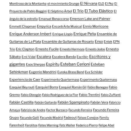
El Nirvana
Mentiroso de la Montanha
el movimiento Grunge
ELO
El Pez
El
El Tubo Elástico
El Trío
Proyecto de Pablo Baggini
El Séptimo Árbol
El
Emerson Lake and Palmer
ángulo de la estrella
Emanuel Bonaccorso
Empyrica
Ennio Morricone
Emmett Chapman
EncontrArte Musical
Enrique Anderson Imbert
Enrique Peña
Ensamble de
Enrique Llopis
Enso
Guitarras de La Plata
Ensamble de Guitarras de Rosario
Entek
EPN
Eric Clapton
Ernesto Fucile
Ernesto
Trío
Ernesto Hermoza
Ernesto Jodos
Escritores y
Escalera
Sábato
Escalera Banda
Erni Vidal
Escribir:
gigantes
Esteban Cerioni
Espíritu
Esteban
Esos Sherpas
Sehinkman
Eugenio Mandrini
Eureka Brass Band
Eva Schilder
Experiencia de Caer
Experimento Quartermass
Experimento Quatermass
Ezequiel Borra
Fabio
Ezequiel Beyrouti
Ezequiel Román Gil
Fabio Banegas
Gremo
Fabio Trentini
Fabio Obregón
Fabio Rodriguez de la Flor
Fabio Zuffanti
Fabián Castilla
Fabián Spampinato
Fabián Vera
Fabián Gallardo
Fabricio
Facundo Ferreira
Amaya
Fabrizio de Andre
Factor Burzaco
Facundo Ferreira
Grupo
Fadeout
Facundo Galli
Facundo Madrid
Falsos Conejos
Family
Farenheit
Farolitos
Fates Warning
Fats Waller
Federico Pierro
Felipe Abel