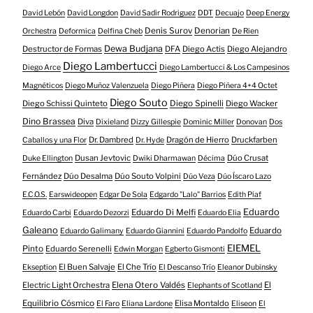
David Lebón
David Longdon
David Sadir Rodriguez
DDT
Decuajo
Deep Energy
Denis Surov
Denorian
Orchestra
Deformica
Delfina Cheb
De Rien
Dewa Budjana
Destructor de Formas
DFA
Diego Actis
Diego Alejandro
Diego Lambertucci
Diego Arce
Diego Lambertucci & Los Campesinos
Magnéticos
Diego Muñoz Valenzuela
Diego Piñera
Diego Piñera 4+4 Octet
Diego Souto
Diego Schissi Quinteto
Diego Spinelli
Diego Wacker
Dino Brassea
Diva
Dixieland
Dizzy Gillespie
Dominic Miller
Donovan
Dos
Dr. Dambred
Dragón de Hierro
Druckfarben
Caballos y una Flor
Dr. Hyde
Dusan Jevtovic
Dúo Crusat
Duke Ellington
Dwiki Dharmawan
Décima
Fernández
Dúo Desalma
Dúo Souto Volpini
Dúo Veza
Dúo Íscaro Lazo
E.C.O.S.
Earswideopen
Edgar De Sola
Edgardo "Lalo" Barrios
Edith Piaf
Eduardo
Eduardo Di Melfi
Eduardo Carbi
Eduardo Dezorzi
Eduardo Elia
Galeano
Eduardo
Eduardo Galimany
Eduardo Giannini
Eduardo Pandolfo
EIEMEL
Pinto
Eduardo Serenelli
Edwin Morgan
Egberto Gismonti
El Buen Salvaje
El Che Trío
Ekseption
El Descanso Trío
Eleanor Dubinsky
Electric Light Orchestra
Elena Otero Valdés
El
Elephants of Scotland
Equilibrio Cósmico
Elisa Montaldo
El Faro
Eliana Lardone
Eliseon
El