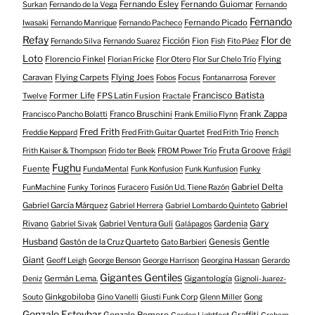
Fernando Esley
Fernando Guiomar
Surkan
Fernando de la Vega
Fernando
Fernando
Fernando Picado
Iwasaki
Fernando Manrique
Fernando Pacheco
Refay
Flor de
Ficción
Fion
Fernando Silva
Fernando Suarez
Fish
Fito Páez
Loto
Florencio Finkel
Flying
Florian Fricke
Flor Otero
Flor Sur Chelo Trío
Caravan
Flying Carpets
Flying Joes
Focus
Fobos
Fontanarrosa
Forever
Francisco Batista
Former Life
FPS Latin Fusion
Twelve
Fractale
Franco Bruschini
Frank Zappa
Francisco Pancho Bolatti
Frank Emilio Flynn
Fred Frith
Freddie Keppard
Fred Frith Guitar Quartet
Fred Frith Trio
French
Fruta Groove
Frith Kaiser & Thompson
Frido ter Beek
FROM Power Trío
Frágil
Fughu
Fuente
FundaMental
Funk Konfusion
Funk Kunfusion
Funky
Gabriel Delta
FunMachine
Funky Torinos
Furacero
Fusión Ud. Tiene Razón
Gabriel García Márquez
Gabriel
Gabriel Herrera
Gabriel Lombardo Quinteto
Gary
Rivano
Gabriel Ventura Gulí
Gardenia
Gabriel Sivak
Galápagos
Husband
Gentle
Gastón de la Cruz Quarteto
Genesis
Gato Barbieri
Giant
Geoff Leigh
George Benson
George Harrison
Georgina Hassan
Gerardo
Gigantes Gentiles
Germán Lema.
Gigantología
Deniz
Gignoli-Juarez-
Ginkgobiloba
Souto
Gino Vanelli
Giusti Funk Corp
Glenn Miller
Gong
Gonzalo Esteybar