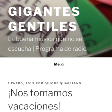
Saltar
GIGANTES
al
contenido
GENTILES
La buena música que no se
escucha | Programa de radio
Menú
PUBLICADO
1 ENERO, 2019
POR
QUIQUE QUAGLIANO
EL
¡Nos tomamos
vacaciones!