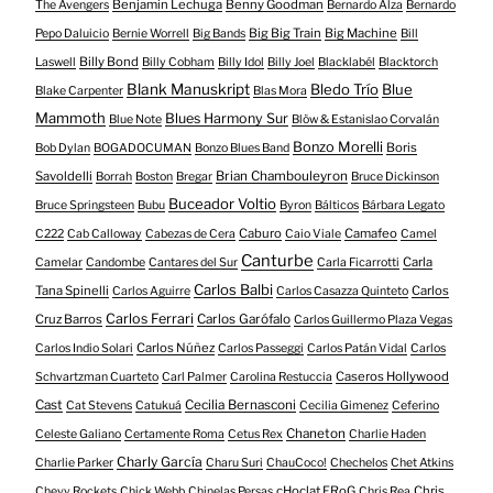
Benjamin Lechuga
Benny Goodman
The Avengers
Bernardo Alza
Bernardo
Big Big Train
Big Machine
Pepo Daluicio
Bernie Worrell
Big Bands
Bill
Billy Bond
Laswell
Billy Cobham
Billy Idol
Billy Joel
Blacklabél
Blacktorch
Blank Manuskript
Bledo Trío
Blue
Blake Carpenter
Blas Mora
Mammoth
Blues Harmony Sur
Blue Note
Blöw & Estanislao Corvalán
Bonzo Morelli
Boris
Bob Dylan
BOGADOCUMAN
Bonzo Blues Band
Savoldelli
Brian Chambouleyron
Borrah
Boston
Bregar
Bruce Dickinson
Buceador Voltio
Bruce Springsteen
Bubu
Byron
Bálticos
Bárbara Legato
Caburo
Camafeo
C222
Cab Calloway
Cabezas de Cera
Caio Viale
Camel
Canturbe
Carla
Camelar
Candombe
Cantares del Sur
Carla Ficarrotti
Carlos Balbi
Tana Spinelli
Carlos
Carlos Aguirre
Carlos Casazza Quinteto
Carlos Ferrari
Cruz Barros
Carlos Garófalo
Carlos Guillermo Plaza Vegas
Carlos Núñez
Carlos Indio Solari
Carlos Passeggi
Carlos Patán Vidal
Carlos
Caseros Hollywood
Schvartzman Cuarteto
Carl Palmer
Carolina Restuccia
Cast
Cecilia Bernasconi
Cat Stevens
Catukuá
Cecilia Gimenez
Ceferino
Chaneton
Celeste Galiano
Certamente Roma
Cetus Rex
Charlie Haden
Charly García
Charlie Parker
Charu Suri
ChauCoco!
Chechelos
Chet Atkins
cHoclat FRoG
Chris
Chevy Rockets
Chick Webb
Chinelas Persas
Chris Rea