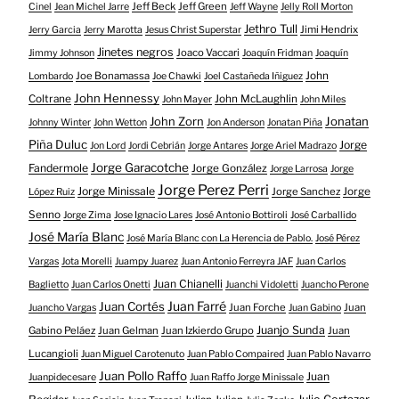
Jeff Beck
Jeff Green
Cinel
Jean Michel Jarre
Jeff Wayne
Jelly Roll Morton
Jethro Tull
Jimi Hendrix
Jerry Garcia
Jerry Marotta
Jesus Christ Superstar
Jinetes negros
Joaco Vaccari
Jimmy Johnson
Joaquín Fridman
Joaquín
Joe Bonamassa
John
Lombardo
Joe Chawki
Joel Castañeda Iñiguez
John Hennessy
Coltrane
John McLaughlin
John Mayer
John Miles
John Zorn
Jonatan
Johnny Winter
John Wetton
Jon Anderson
Jonatan Piña
Piña Duluc
Jorge
Jon Lord
Jordi Cebrián
Jorge Antares
Jorge Ariel Madrazo
Jorge Garacotche
Fandermole
Jorge González
Jorge Larrosa
Jorge
Jorge Perez Perri
Jorge Minissale
Jorge Sanchez
Jorge
López Ruiz
Senno
Jorge Zima
Jose Ignacio Lares
José Antonio Bottiroli
José Carballido
José María Blanc
José María Blanc con La Herencia de Pablo.
José Pérez
Vargas
Jota Morelli
Juampy Juarez
Juan Antonio Ferreyra JAF
Juan Carlos
Juan Chianelli
Baglietto
Juan Carlos Onetti
Juanchi Vidoletti
Juancho Perone
Juan Farré
Juan Cortés
Juan Forche
Juan
Juancho Vargas
Juan Gabino
Juanjo Sunda
Gabino Peláez
Juan Gelman
Juan Izkierdo Grupo
Juan
Lucangioli
Juan Miguel Carotenuto
Juan Pablo Compaired
Juan Pablo Navarro
Juan Pollo Raffo
Juan
Juanpidecesare
Juan Raffo Jorge Minissale