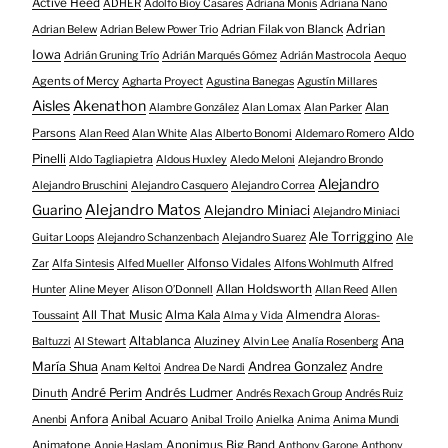
Active Heed
ADHER
Adolfo Bioy Casares
Adriana Monis
Adriana Nano
Adrian
Adrian Filak von Blanck
Adrian Belew
Adrian Belew Power Trio
Iowa
Adrián Gruning Trío
Adrián Marqués Gómez
Adrián Mastrocola
Aequo
Agents of Mercy
Agharta Proyect
Agustina Banegas
Agustín Millares
Aisles
Akenathon
Alan
Alambre González
Alan Lomax
Alan Parker
Aldo
Parsons
Alan Reed
Alan White
Alas
Alberto Bonomi
Aldemaro Romero
Pinelli
Aldo Tagliapietra
Aldous Huxley
Aledo Meloni
Alejandro Brondo
Alejandro
Alejandro Bruschini
Alejandro Casquero
Alejandro Correa
Alejandro Matos
Guarino
Alejandro Miniaci
Alejandro Miniaci
Ale Torriggino
Guitar Loops
Alejandro Schanzenbach
Alejandro Suarez
Ale
Alfonso Vidales
Zar
Alfa Sintesis
Alfed Mueller
Alfons Wohlmuth
Alfred
Allan Holdsworth
Hunter
Aline Meyer
Alison O​’​Donnell
Allan Reed
Allen
All That Music
Alma Kala
Almendra
Toussaint
Alma y Vida
Aloras-
Altablanca
Ana
Aluziney
Baltuzzi
Al Stewart
Alvin Lee
Analía Rosenberg
María Shua
Andrea Gonzalez
Andre
Anam Keltoi
Andrea De Nardi
André Perim
Andrés Ludmer
Dinuth
Andrés Rexach Group
Andrés Ruiz
Anfora
Anibal Acuaro
Anenbi
Anibal Troilo
Anielka
Anima
Anima Mundi
Animatone
Anonimus Big Band
Annie Haslam
Anthony Garone
Anthony