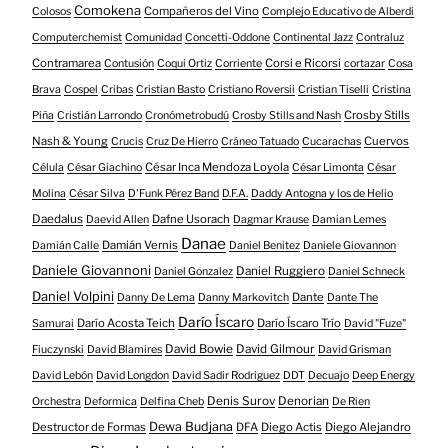
Comokena
Compañeros del Vino
Colosos
Complejo Educativo de Alberdi
Computerchemist
Comunidad
Concetti-Oddone
Continental Jazz
Contraluz
Contramarea
Corsi e Ricorsi
Contusión
Coqui Ortiz
Corriente
cortazar
Cosa
Brava
Cospel
Cribas
Cristian Basto
Cristiano Roversii
Cristian Tiselli
Cristina
Crosby Stills
Piña
Cristián Larrondo
Cronómetrobudú
Crosby Stills and Nash
Nash & Young
Cuervos
Crucis
Cruz De Hierro
Cráneo Tatuado
Cucarachas
César Inca Mendoza Loyola
Célula
César Giachino
César Limonta
César
Molina
César Silva
D'Funk Pérez Band
D.F.A.
Daddy Antogna y los de Helio
Daedalus
Dafne Usorach
Daevid Allen
Dagmar Krause
Damian Lemes
Danae
Damián Vernis
Damián Calle
Daniel Benitez
Daniele Giovannon
Daniele Giovannoni
Daniel Ruggiero
Daniel Gonzalez
Daniel Schneck
Daniel Volpini
Dante
Danny De Lema
Danny Markovitch
Dante The
Darío Íscaro
Darío Acosta Teich
Darío Íscaro Trío
Samurai
David "Fuze"
David Bowie
David Gilmour
Fiuczynski
David Blamires
David Grisman
David Lebón
David Longdon
David Sadir Rodriguez
DDT
Decuajo
Deep Energy
Denis Surov
Denorian
Orchestra
Deformica
Delfina Cheb
De Rien
Dewa Budjana
Destructor de Formas
DFA
Diego Actis
Diego Alejandro