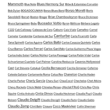
Mammoth
Blues Harmony Sur
Blue Note
Blöw & Estanislao Corvalán
Bonzo Morelli
Boris
Bob Dylan
BOGADOCUMAN
Bonzo Blues Band
Savoldelli
Brian Chambouleyron
Borrah
Boston
Bregar
Bruce Dickinson
Buceador Voltio
Bruce Springsteen
Bubu
Byron
Bálticos
Bárbara Legato
Caburo
Camafeo
C222
Cab Calloway
Cabezas de Cera
Caio Viale
Camel
Canturbe
Carla
Camelar
Candombe
Cantares del Sur
Carla Ficarrotti
Carlos Balbi
Tana Spinelli
Carlos
Carlos Aguirre
Carlos Casazza Quinteto
Carlos Ferrari
Cruz Barros
Carlos Garófalo
Carlos Guillermo Plaza Vegas
Carlos Núñez
Carlos Indio Solari
Carlos Passeggi
Carlos Patán Vidal
Carlos
Caseros Hollywood
Schvartzman Cuarteto
Carl Palmer
Carolina Restuccia
Cast
Cecilia Bernasconi
Cat Stevens
Catukuá
Cecilia Gimenez
Ceferino
Chaneton
Celeste Galiano
Certamente Roma
Cetus Rex
Charlie Haden
Charly García
Charlie Parker
Charu Suri
ChauCoco!
Chechelos
Chet Atkins
cHoclat FRoG
Chris
Chevy Rockets
Chick Webb
Chinelas Persas
Chris Rea
Squire
Cintia Olmos
Cintia Arévalo
Claudia Heckman
Claudia Puyó
Claudio
Claudio Delgift
Bolzani
Claudio Devigili
Claudio Fazio
Claudio Gabis
Claudio Zemp
Coco Maskivker
Clint Bahr
Closure
Collin Sherman