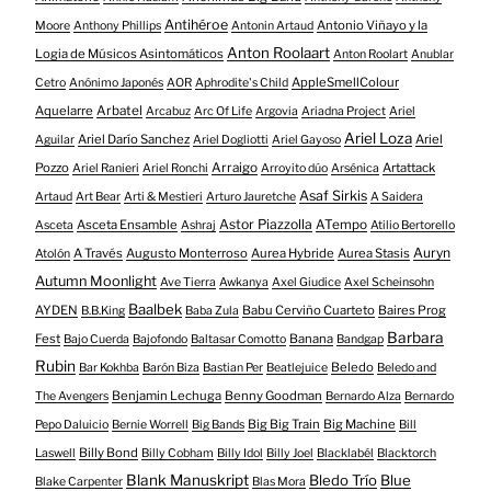
Antihéroe
Antonio Viñayo y la
Moore
Anthony Phillips
Antonin Artaud
Anton Roolaart
Logia de Músicos Asintomáticos
Anton Roolart
Anublar
AppleSmellColour
Cetro
Anónimo Japonés
AOR
Aphrodite's Child
Aquelarre
Arbatel
Arcabuz
Arc Of Life
Argovia
Ariadna Project
Ariel
Ariel Loza
Ariel Darío Sanchez
Ariel
Aguilar
Ariel Dogliotti
Ariel Gayoso
Pozzo
Arraigo
Artattack
Ariel Ranieri
Ariel Ronchi
Arroyito dúo
Arsénica
Asaf Sirkis
Artaud
Art Bear
Arti & Mestieri
Arturo Jauretche
A Saidera
Astor Piazzolla
Asceta Ensamble
ATempo
Asceta
Ashraj
Atilio Bertorello
Auryn
A Través
Augusto Monterroso
Aurea Hybride
Aurea Stasis
Atolón
Autumn Moonlight
Ave Tierra
Awkanya
Axel Giudice
Axel Scheinsohn
Baalbek
AYDEN
Babu Cerviño Cuarteto
Baires Prog
B.B.King
Baba Zula
Barbara
Fest
Banana
Bajo Cuerda
Bajofondo
Baltasar Comotto
Bandgap
Rubin
Beledo
Bar Kokhba
Barón Biza
Bastian Per
Beatlejuice
Beledo and
Benjamin Lechuga
Benny Goodman
The Avengers
Bernardo Alza
Bernardo
Big Big Train
Big Machine
Pepo Daluicio
Bernie Worrell
Big Bands
Bill
Billy Bond
Laswell
Billy Cobham
Billy Idol
Billy Joel
Blacklabél
Blacktorch
Blank Manuskript
Bledo Trío
Blue
Blake Carpenter
Blas Mora