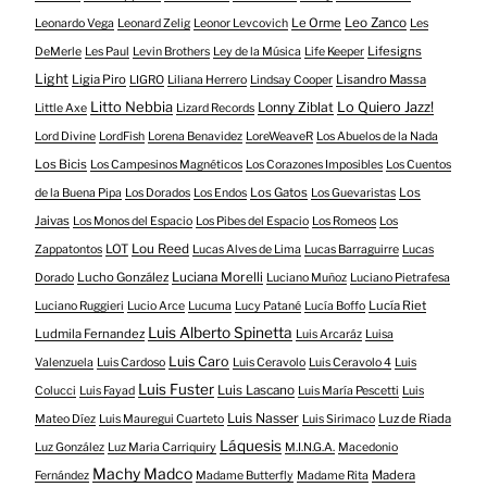
Le Orme
Leo Zanco
Leonardo Vega
Leonard Zelig
Leonor Levcovich
Les
Lifesigns
DeMerle
Les Paul
Levin Brothers
Ley de la Música
Life Keeper
Light
Ligia Piro
Lisandro Massa
LIGRO
Liliana Herrero
Lindsay Cooper
Litto Nebbia
Lonny Ziblat
Lo Quiero Jazz!
Little Axe
Lizard Records
Lord Divine
LordFish
Lorena Benavidez
LoreWeaveR
Los Abuelos de la Nada
Los Bicis
Los Campesinos Magnéticos
Los Corazones Imposibles
Los Cuentos
Los Gatos
Los
de la Buena Pipa
Los Dorados
Los Endos
Los Guevaristas
Jaivas
Los Monos del Espacio
Los Pibes del Espacio
Los Romeos
Los
LOT
Lou Reed
Zappatontos
Lucas Alves de Lima
Lucas Barraguirre
Lucas
Lucho González
Luciana Morelli
Dorado
Luciano Muñoz
Luciano Pietrafesa
Lucía Riet
Luciano Ruggieri
Lucio Arce
Lucuma
Lucy Patané
Lucía Boffo
Luis Alberto Spinetta
Ludmila Fernandez
Luis Arcaráz
Luisa
Luis Caro
Valenzuela
Luis Cardoso
Luis Ceravolo
Luis Ceravolo 4
Luis
Luis Fuster
Luis Lascano
Colucci
Luis Fayad
Luis María Pescetti
Luis
Luis Nasser
Luz de Riada
Mateo Díez
Luis Mauregui Cuarteto
Luis Sirimaco
Láquesis
Luz González
Luz Maria Carriquiry
M.I.N.G.A.
Macedonio
Machy Madco
Madera
Fernández
Madame Butterfly
Madame Rita