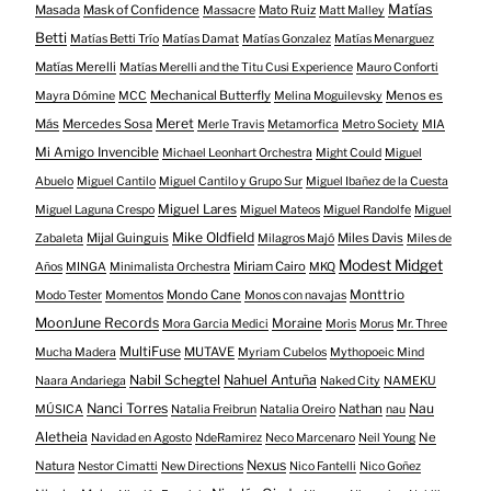
Matías
Masada
Mask of Confidence
Mato Ruiz
Massacre
Matt Malley
Betti
Matías Betti Trío
Matías Damat
Matías Gonzalez
Matías Menarguez
Matías Merelli
Matías Merelli and the Titu Cusi Experience
Mauro Conforti
Mechanical Butterfly
Menos es
Mayra Dómine
MCC
Melina Moguilevsky
Meret
Más
Mercedes Sosa
Merle Travis
Metamorfica
Metro Society
MIA
Mi Amigo Invencible
Michael Leonhart Orchestra
Might Could
Miguel
Abuelo
Miguel Cantilo
Miguel Cantilo y Grupo Sur
Miguel Ibañez de la Cuesta
Miguel Lares
Miguel Laguna Crespo
Miguel Mateos
Miguel Randolfe
Miguel
Mike Oldfield
Mijal Guinguis
Miles Davis
Zabaleta
Milagros Majó
Miles de
Modest Midget
Miriam Cairo
Años
MINGA
Minimalista Orchestra
MKQ
Mondo Cane
Monttrio
Modo Tester
Momentos
Monos con navajas
MoonJune Records
Moraine
Mora Garcia Medici
Moris
Morus
Mr. Three
MultiFuse
MUTAVE
Mucha Madera
Myriam Cubelos
Mythopoeic Mind
Nabil Schegtel
Nahuel Antuña
Naara Andariega
Naked City
NAMEKU
Nanci Torres
Nau
Nathan
MÚSICA
Natalia Freibrun
Natalia Oreiro
nau
Aletheia
Ne
Navidad en Agosto
NdeRamirez
Neco Marcenaro
Neil Young
Nexus
Natura
Nestor Cimatti
New Directions
Nico Fantelli
Nico Goñez