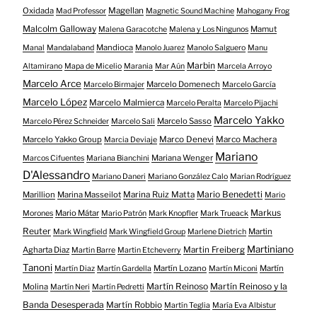
Oxidada
Magellan
Mad Professor
Magnetic Sound Machine
Mahogany Frog
Malcolm Galloway
Mamut
Malena Garacotche
Malena y Los Ningunos
Mandioca
Manal
Mandalaband
Manolo Juarez
Manolo Salguero
Manu
Marbin
Altamirano
Mapa de Micelio
Marania
Mar Aún
Marcela Arroyo
Marcelo Arce
Marcelo Domenech
Marcelo Birmajer
Marcelo García
Marcelo López
Marcelo Malmierca
Marcelo Peralta
Marcelo Pijachi
Marcelo Yakko
Marcelo Sasso
Marcelo Pérez Schneider
Marcelo Sali
Marcelo Yakko Group
Marco Denevi
Marco Machera
Marcia Deviaje
Mariano
Mariana Wenger
Marcos Cifuentes
Mariana Bianchini
D'Alessandro
Mariano Daneri
Mariano González Calo
Marian Rodríguez
Mario Benedetti
Marillion
Marina Masseilot
Marina Ruiz Matta
Mario
Markus
Mario Mátar
Morones
Mario Patrón
Mark Knopfler
Mark Trueack
Reuter
Martin
Mark Wingfield
Mark Wingfield Group
Marlene Dietrich
Martiniano
Agharta Diaz
Martin Freiberg
Martin Barre
Martin Etcheverry
Tanoni
Martín Lozano
Martín
Martín Diaz
Martín Gardella
Martín Miconi
Martín Reinoso
Martín Reinoso y la
Molina
Martín Neri
Martín Pedretti
Banda Desesperada
Martín Robbio
Martín Teglia
María Eva Albistur