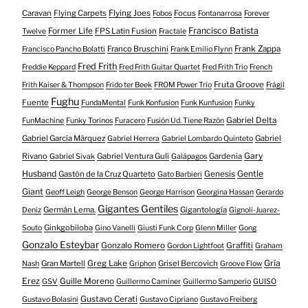
Caravan
Flying Carpets
Flying Joes
Focus
Fobos
Fontanarrosa
Forever
Francisco Batista
Former Life
FPS Latin Fusion
Twelve
Fractale
Franco Bruschini
Frank Zappa
Francisco Pancho Bolatti
Frank Emilio Flynn
Fred Frith
Freddie Keppard
Fred Frith Guitar Quartet
Fred Frith Trio
French
Fruta Groove
Frith Kaiser & Thompson
Frido ter Beek
FROM Power Trío
Frágil
Fughu
Fuente
FundaMental
Funk Konfusion
Funk Kunfusion
Funky
Gabriel Delta
FunMachine
Funky Torinos
Furacero
Fusión Ud. Tiene Razón
Gabriel García Márquez
Gabriel
Gabriel Herrera
Gabriel Lombardo Quinteto
Gary
Rivano
Gabriel Ventura Gulí
Gardenia
Gabriel Sivak
Galápagos
Husband
Gentle
Gastón de la Cruz Quarteto
Genesis
Gato Barbieri
Giant
Geoff Leigh
George Benson
George Harrison
Georgina Hassan
Gerardo
Gigantes Gentiles
Germán Lema.
Gigantología
Deniz
Gignoli-Juarez-
Ginkgobiloba
Souto
Gino Vanelli
Giusti Funk Corp
Glenn Miller
Gong
Gonzalo Esteybar
Gonzalo Romero
Graffiti
Gordon Lightfoot
Graham
Gría
Gran Martell
Greg Lake
Grisel Bercovich
Nash
Griphon
Groove Flow
Erez
Guille Moreno
GSV
Guillermo Caminer
Guillermo Samperio
GUISO
Gustavo Cerati
Gustavo Bolasini
Gustavo Cipriano
Gustavo Freiberg