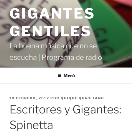
Saltar
GIGANTES
al
contenido
GENTILES
La buena música que no se
escucha | Programa de radio
Menú
PUBLICADO
18 FEBRERO, 2012
POR
QUIQUE QUAGLIANO
EL
Escritores y Gigantes:
Spinetta