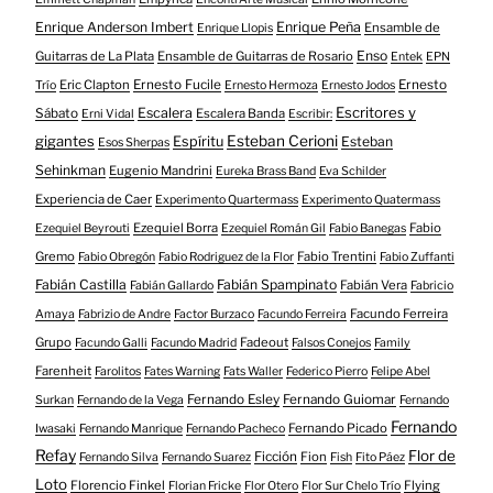
Enrique Anderson Imbert
Enrique Peña
Ensamble de
Enrique Llopis
Enso
Guitarras de La Plata
Ensamble de Guitarras de Rosario
Entek
EPN
Eric Clapton
Ernesto Fucile
Ernesto
Trío
Ernesto Hermoza
Ernesto Jodos
Escritores y
Escalera
Sábato
Escalera Banda
Erni Vidal
Escribir:
gigantes
Esteban Cerioni
Espíritu
Esteban
Esos Sherpas
Sehinkman
Eugenio Mandrini
Eureka Brass Band
Eva Schilder
Experiencia de Caer
Experimento Quartermass
Experimento Quatermass
Ezequiel Borra
Fabio
Ezequiel Beyrouti
Ezequiel Román Gil
Fabio Banegas
Gremo
Fabio Trentini
Fabio Obregón
Fabio Rodriguez de la Flor
Fabio Zuffanti
Fabián Castilla
Fabián Spampinato
Fabián Vera
Fabián Gallardo
Fabricio
Facundo Ferreira
Amaya
Fabrizio de Andre
Factor Burzaco
Facundo Ferreira
Grupo
Fadeout
Facundo Galli
Facundo Madrid
Falsos Conejos
Family
Farenheit
Farolitos
Fates Warning
Fats Waller
Federico Pierro
Felipe Abel
Fernando Esley
Fernando Guiomar
Surkan
Fernando de la Vega
Fernando
Fernando
Fernando Picado
Iwasaki
Fernando Manrique
Fernando Pacheco
Refay
Flor de
Ficción
Fion
Fernando Silva
Fernando Suarez
Fish
Fito Páez
Loto
Florencio Finkel
Flying
Florian Fricke
Flor Otero
Flor Sur Chelo Trío