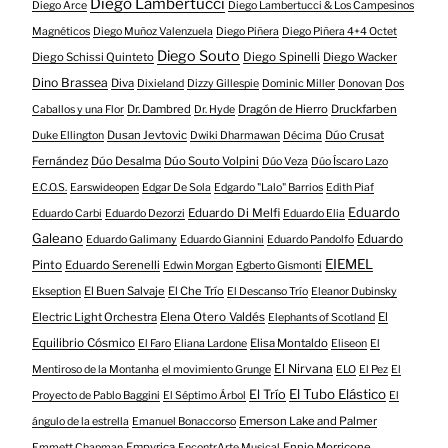
Diego Lambertucci
Diego Arce
Diego Lambertucci & Los Campesinos
Magnéticos
Diego Muñoz Valenzuela
Diego Piñera
Diego Piñera 4+4 Octet
Diego Souto
Diego Schissi Quinteto
Diego Spinelli
Diego Wacker
Dino Brassea
Diva
Dixieland
Dizzy Gillespie
Dominic Miller
Donovan
Dos
Dr. Dambred
Dragón de Hierro
Druckfarben
Caballos y una Flor
Dr. Hyde
Dusan Jevtovic
Dúo Crusat
Duke Ellington
Dwiki Dharmawan
Décima
Fernández
Dúo Desalma
Dúo Souto Volpini
Dúo Veza
Dúo Íscaro Lazo
E.C.O.S.
Earswideopen
Edgar De Sola
Edgardo "Lalo" Barrios
Edith Piaf
Eduardo
Eduardo Di Melfi
Eduardo Carbi
Eduardo Dezorzi
Eduardo Elia
Galeano
Eduardo
Eduardo Galimany
Eduardo Giannini
Eduardo Pandolfo
EIEMEL
Pinto
Eduardo Serenelli
Edwin Morgan
Egberto Gismonti
El Buen Salvaje
El Che Trío
Ekseption
El Descanso Trío
Eleanor Dubinsky
Electric Light Orchestra
Elena Otero Valdés
El
Elephants of Scotland
Equilibrio Cósmico
Elisa Montaldo
El Faro
Eliana Lardone
Eliseon
El
El Nirvana
Mentiroso de la Montanha
el movimiento Grunge
ELO
El Pez
El
El Tubo Elástico
El Trío
Proyecto de Pablo Baggini
El Séptimo Árbol
El
Emerson Lake and Palmer
ángulo de la estrella
Emanuel Bonaccorso
Empyrica
Ennio Morricone
Emmett Chapman
EncontrArte Musical