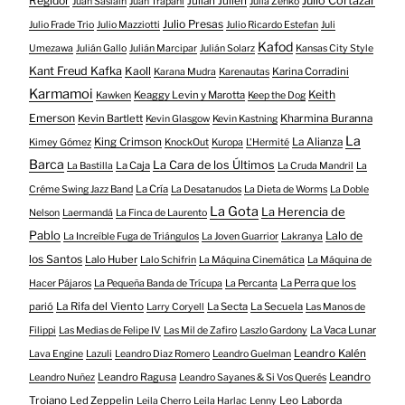
Regidor
Julio Cortazar
Julian Julien
Juan Sasiain
Juan Trapani
Julia Zenko
Julio Presas
Julio Frade Trio
Julio Mazziotti
Julio Ricardo Estefan
Juli
Kafod
Umezawa
Julián Gallo
Julián Marcipar
Julián Solarz
Kansas City Style
Kant Freud Kafka
Kaoll
Karina Corradini
Karana Mudra
Karenautas
Karmamoi
Keith
Keaggy Levin y Marotta
Kawken
Keep the Dog
Emerson
Kevin Bartlett
Kharmina Buranna
Kevin Glasgow
Kevin Kastning
La
King Crimson
La Alianza
Kimey Gómez
KnockOut
Kuropa
L'Hermité
Barca
La Cara de los Últimos
La Caja
La Bastilla
La Cruda Mandril
La
La Cría
Créme Swing Jazz Band
La Desatanudos
La Dieta de Worms
La Doble
La Gota
La Herencia de
Nelson
Laermandá
La Finca de Laurento
Pablo
Lalo de
La Increíble Fuga de Triángulos
La Joven Guarrior
Lakranya
los Santos
Lalo Huber
Lalo Schifrin
La Máquina Cinemática
La Máquina de
La Perra que los
Hacer Pájaros
La Pequeña Banda de Trícupa
La Percanta
parió
La Rifa del Viento
La Secta
La Secuela
Larry Coryell
Las Manos de
La Vaca Lunar
Filippi
Las Medias de Felipe IV
Las Mil de Zafiro
Laszlo Gardony
Leandro Kalén
Lava Engine
Lazuli
Leandro Diaz Romero
Leandro Guelman
Leandro Ragusa
Leandro
Leandro Nuñez
Leandro Sayanes & Si Vos Querés
Troiano
Led Zeppelin
Leo Laborda
Leila Cherro
Leila Harlac
Lenny