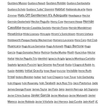
Gustavo Musso
Gustavo Roldán
Gustavo Nasuti
Gustavo Santaolalla
Habitat
Gustavo Scholz
Gustavo “Lobo” Giannini
Hablando de arte
Hans
Hats Off Gentlemen It's Adequate
Zimmer
Headspace
Hector
Hernán
Hector Pegullo
Germán Oesterheld
Henry Cow
Hermann Hesse
Cassibba
Hernán Cassibba Sexteto
Hernán Flores
Hernán Mandelman
Hexatónica
Hilda Lizarazu
Hincapie
Hiromi's Sonicbloom
Hiromi Uehara
Holdsworth Pasqua Haslip Wackerman
Homero Lavorano
Hora Cero
Hot Club
Huancara
Hugo Bertone
Hugo & Los Gemelos
Hugo Antonelli
Hugo
Huinca
Hush
García
Hugo Gonzalez Neira
Hunka Munka
Hyacintus
Héctor
Hallal
Héctor Pegullo Trío
Identikit
Ignacio Arigós
Ignacio Montoya Carlotto
Ignacio Puccini
Igor Gnomo
Septeto
Ike Parodi
Illutia
Il Sogno di Rubik
In-
Initial Gravity
Invisible
Irene Ruth
fusión
INAMU
Inner Road
Invictor
Irreal
Isidoro Blaisten
Isobar
Iszil
Ivan Chaparro
Ivan Tovar
Iván Garbulsky
Iván Tarabelli
Jaco Pastorius
Jade
Iván Iñiguez
Iván Rusansky
Jack Rozz Trío
Jano
James George Frazer
James Taylor
Jan Fiala
Jasmín Narvaja
Jati Signorio
Javier García
Javier
Javier Chino Suárez
Javier Madrazo
Javier Malosetti
Mareco
Jazz Cuvée
Javier Robledo
Javier Villafañe
Javi Herrera
Jaén Kieff
JC