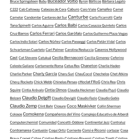
Buceador Voltio
Bruce Springsteen
Bubu
Byron
Bálticos
Bárbara Legato
Caburo
Camafeo
C222
Cab Calloway
Cabezas de Cera
Caio Viale
Camel
Canturbe
Carla
Camelar
Candombe
Cantares del Sur
Carla Ficarrotti
Carlos Balbi
Tana Spinelli
Carlos
Carlos Aguirre
Carlos Casazza Quinteto
Carlos Ferrari
Cruz Barros
Carlos Garófalo
Carlos Guillermo Plaza Vegas
Carlos Núñez
Carlos Indio Solari
Carlos Passeggi
Carlos Patán Vidal
Carlos
Caseros Hollywood
Schvartzman Cuarteto
Carl Palmer
Carolina Restuccia
Cast
Cecilia Bernasconi
Cat Stevens
Catukuá
Cecilia Gimenez
Ceferino
Chaneton
Celeste Galiano
Certamente Roma
Cetus Rex
Charlie Haden
Charly García
Charlie Parker
Charu Suri
ChauCoco!
Chechelos
Chet Atkins
cHoclat FRoG
Chris
Chevy Rockets
Chick Webb
Chinelas Persas
Chris Rea
Squire
Cintia Olmos
Cintia Arévalo
Claudia Heckman
Claudia Puyó
Claudio
Claudio Delgift
Bolzani
Claudio Devigili
Claudio Fazio
Claudio Gabis
Claudio Zemp
Coco Maskivker
Clint Bahr
Closure
Collin Sherman
Comokena
Compañeros del Vino
Colosos
Complejo Educativo de Alberdi
Computerchemist
Comunidad
Concetti-Oddone
Continental Jazz
Contraluz
Contramarea
Corsi e Ricorsi
Contusión
Coqui Ortiz
Corriente
cortazar
Cosa
Brava
Cospel
Cribas
Cristian Basto
Cristiano Roversii
Cristian Tiselli
Cristina