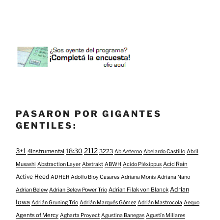
PASARON POR GIGANTES
GENTILES:
3+1
2112
18:30
4Instrumental
3223
Ab Aeterno
Abelardo Castillo
Abril
Acid Rain
Musashi
Abstraction Layer
Abstrakt
ABWH
Acido Pléxippus
Active Heed
ADHER
Adolfo Bioy Casares
Adriana Monis
Adriana Nano
Adrian
Adrian Filak von Blanck
Adrian Belew
Adrian Belew Power Trio
Iowa
Adrián Gruning Trío
Adrián Marqués Gómez
Adrián Mastrocola
Aequo
Agents of Mercy
Agharta Proyect
Agustina Banegas
Agustín Millares