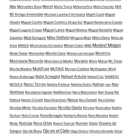
Meret
Más
Mercedes Sosa
Merle Travis
Metamorfica
Metro Society
MIA
Mi Amigo Invencible
Michael Leonhart Orchestra
Might Could
Miguel
Abuelo
Miguel Cantilo
Miguel Cantilo y Grupo Sur
Miguel Ibañez de la Cuesta
Miguel Lares
Miguel Laguna Crespo
Miguel Mateos
Miguel Randolfe
Miguel
Mike Oldfield
Mijal Guinguis
Miles Davis
Zabaleta
Milagros Majó
Miles de
Modest Midget
Miriam Cairo
Años
MINGA
Minimalista Orchestra
MKQ
Mondo Cane
Monttrio
Modo Tester
Momentos
Monos con navajas
MoonJune Records
Moraine
Mora Garcia Medici
Moris
Morus
Mr. Three
MultiFuse
MUTAVE
Mucha Madera
Myriam Cubelos
Mythopoeic Mind
Nabil Schegtel
Nahuel Antuña
Naara Andariega
Naked City
NAMEKU
Nanci Torres
Nau
Nathan
MÚSICA
Natalia Freibrun
Natalia Oreiro
nau
Aletheia
Ne
Navidad en Agosto
NdeRamirez
Neco Marcenaro
Neil Young
Nexus
Natura
Nestor Cimatti
New Directions
Nico Fantelli
Nico Goñez
Nicolás Ojeda
Nicolas Meier
Nicolás Ferraiolo
Nirvana
Niuncobre
Nobilis
Nora Benaglia
Factum
Nolo Correa
Norberto Ramos
Noro Morales
Noshir
Nova Orbis
Noticias
Numen
Oasis
Oceano de
Mody
Nueve Tuercas
Ojo en el Cielo
Sangre
Ojo de Buey
Olga Orozco
Oliverio Girondo
Omar