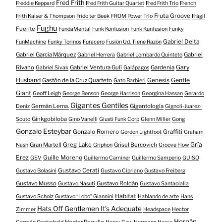
Fred Frith
Freddie Keppard
Fred Frith Guitar Quartet
Fred Frith Trio
French
Fruta Groove
Frith Kaiser & Thompson
Frido ter Beek
FROM Power Trío
Frágil
Fughu
Fuente
FundaMental
Funk Konfusion
Funk Kunfusion
Funky
Gabriel Delta
FunMachine
Funky Torinos
Furacero
Fusión Ud. Tiene Razón
Gabriel García Márquez
Gabriel
Gabriel Herrera
Gabriel Lombardo Quinteto
Gary
Rivano
Gabriel Ventura Gulí
Gardenia
Gabriel Sivak
Galápagos
Husband
Gentle
Gastón de la Cruz Quarteto
Genesis
Gato Barbieri
Giant
Geoff Leigh
George Benson
George Harrison
Georgina Hassan
Gerardo
Gigantes Gentiles
Germán Lema.
Gigantología
Deniz
Gignoli-Juarez-
Ginkgobiloba
Souto
Gino Vanelli
Giusti Funk Corp
Glenn Miller
Gong
Gonzalo Esteybar
Gonzalo Romero
Graffiti
Gordon Lightfoot
Graham
Gría
Gran Martell
Greg Lake
Grisel Bercovich
Nash
Griphon
Groove Flow
Erez
Guille Moreno
GSV
Guillermo Caminer
Guillermo Samperio
GUISO
Gustavo Cerati
Gustavo Bolasini
Gustavo Cipriano
Gustavo Freiberg
Gustavo Musso
Gustavo Roldán
Gustavo Nasuti
Gustavo Santaolalla
Habitat
Gustavo Scholz
Gustavo “Lobo” Giannini
Hablando de arte
Hans
Hats Off Gentlemen It's Adequate
Zimmer
Headspace
Hector
Hernán
Hector Pegullo