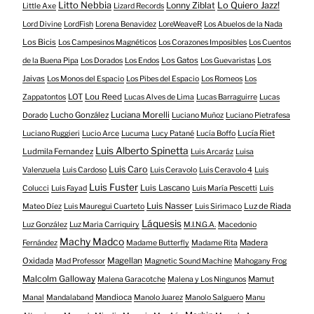
Litto Nebbia
Lonny Ziblat
Lo Quiero Jazz!
Little Axe
Lizard Records
Lord Divine
LordFish
Lorena Benavidez
LoreWeaveR
Los Abuelos de la Nada
Los Bicis
Los Campesinos Magnéticos
Los Corazones Imposibles
Los Cuentos
Los Gatos
Los
de la Buena Pipa
Los Dorados
Los Endos
Los Guevaristas
Jaivas
Los Monos del Espacio
Los Pibes del Espacio
Los Romeos
Los
LOT
Lou Reed
Zappatontos
Lucas Alves de Lima
Lucas Barraguirre
Lucas
Lucho González
Luciana Morelli
Dorado
Luciano Muñoz
Luciano Pietrafesa
Lucía Riet
Luciano Ruggieri
Lucio Arce
Lucuma
Lucy Patané
Lucía Boffo
Luis Alberto Spinetta
Ludmila Fernandez
Luis Arcaráz
Luisa
Luis Caro
Valenzuela
Luis Cardoso
Luis Ceravolo
Luis Ceravolo 4
Luis
Luis Fuster
Luis Lascano
Colucci
Luis Fayad
Luis María Pescetti
Luis
Luis Nasser
Luz de Riada
Mateo Díez
Luis Mauregui Cuarteto
Luis Sirimaco
Láquesis
Luz González
Luz Maria Carriquiry
M.I.N.G.A.
Macedonio
Machy Madco
Madera
Fernández
Madame Butterfly
Madame Rita
Oxidada
Magellan
Mad Professor
Magnetic Sound Machine
Mahogany Frog
Malcolm Galloway
Mamut
Malena Garacotche
Malena y Los Ningunos
Mandioca
Manal
Mandalaband
Manolo Juarez
Manolo Salguero
Manu