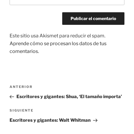
Este sitio usa Akismet para reducir el spam.
Aprende cómo se procesan los datos de tus
comentarios.
Navegación
ANTERIOR
Entrada
de
anterior:
Escritores y gigantes: Shua, ‘El tamaño importa’
entradas
SIGUIENTE
Siguiente
entrada
Escritores y gigantes: Walt Whitman