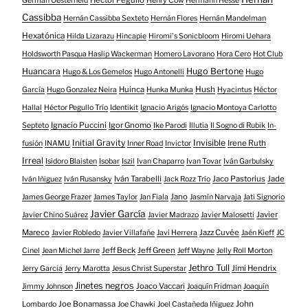
Germán Oesterheld
Henry Cow
Hermann Hesse
Cassibba
Hernán Cassibba Sexteto
Hernán Flores
Hernán Mandelman
Hexatónica
Hilda Lizarazu
Hincapie
Hiromi's Sonicbloom
Hiromi Uehara
Holdsworth Pasqua Haslip Wackerman
Homero Lavorano
Hora Cero
Hot Club
Huancara
Hugo Bertone
Hugo & Los Gemelos
Hugo Antonelli
Hugo
Huinca
Hush
García
Hugo Gonzalez Neira
Hunka Munka
Hyacintus
Héctor
Hallal
Héctor Pegullo Trío
Identikit
Ignacio Arigós
Ignacio Montoya Carlotto
Ignacio Puccini
Igor Gnomo
Septeto
Ike Parodi
Illutia
Il Sogno di Rubik
In-
Initial Gravity
Invisible
Irene Ruth
fusión
INAMU
Inner Road
Invictor
Irreal
Isidoro Blaisten
Isobar
Iszil
Ivan Chaparro
Ivan Tovar
Iván Garbulsky
Iván Tarabelli
Jaco Pastorius
Jade
Iván Iñiguez
Iván Rusansky
Jack Rozz Trío
Jano
James George Frazer
James Taylor
Jan Fiala
Jasmín Narvaja
Jati Signorio
Javier García
Javier
Javier Chino Suárez
Javier Madrazo
Javier Malosetti
Mareco
Jazz Cuvée
Javier Robledo
Javier Villafañe
Javi Herrera
Jaén Kieff
JC
Jeff Beck
Jeff Green
Cinel
Jean Michel Jarre
Jeff Wayne
Jelly Roll Morton
Jethro Tull
Jimi Hendrix
Jerry Garcia
Jerry Marotta
Jesus Christ Superstar
Jinetes negros
Joaco Vaccari
Jimmy Johnson
Joaquín Fridman
Joaquín
Joe Bonamassa
John
Lombardo
Joe Chawki
Joel Castañeda Iñiguez