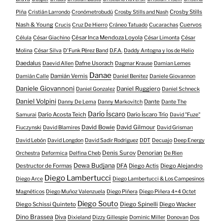
Crosby Stills
Piña
Cristián Larrondo
Cronómetrobudú
Crosby Stills and Nash
Nash & Young
Cuervos
Crucis
Cruz De Hierro
Cráneo Tatuado
Cucarachas
César Inca Mendoza Loyola
Célula
César Giachino
César Limonta
César
Molina
César Silva
D'Funk Pérez Band
D.F.A.
Daddy Antogna y los de Helio
Daedalus
Dafne Usorach
Daevid Allen
Dagmar Krause
Damian Lemes
Danae
Damián Vernis
Damián Calle
Daniel Benitez
Daniele Giovannon
Daniele Giovannoni
Daniel Ruggiero
Daniel Gonzalez
Daniel Schneck
Daniel Volpini
Dante
Danny De Lema
Danny Markovitch
Dante The
Darío Íscaro
Darío Acosta Teich
Darío Íscaro Trío
Samurai
David "Fuze"
David Bowie
David Gilmour
Fiuczynski
David Blamires
David Grisman
David Lebón
David Longdon
David Sadir Rodriguez
DDT
Decuajo
Deep Energy
Denis Surov
Denorian
Orchestra
Deformica
Delfina Cheb
De Rien
Dewa Budjana
Destructor de Formas
DFA
Diego Actis
Diego Alejandro
Diego Lambertucci
Diego Arce
Diego Lambertucci & Los Campesinos
Magnéticos
Diego Muñoz Valenzuela
Diego Piñera
Diego Piñera 4+4 Octet
Diego Souto
Diego Schissi Quinteto
Diego Spinelli
Diego Wacker
Dino Brassea
Diva
Dixieland
Dizzy Gillespie
Dominic Miller
Donovan
Dos