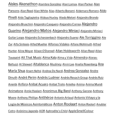
Aisles
Akenathon
Alan
Alambre González
Alan Lomax
Alan Parker
Aldo
Parsons
Alan Reed
Alan White
Alas
Alberto Bonomi
Aldemaro Romero
Pinelli
Aldo Tagliapietra
Aldous Huxley
Aledo Meloni
Alejandro Brondo
Alejandro
Alejandro Bruschini
Alejandro Casquero
Alejandro Correa
Alejandro Matos
Guarino
Alejandro Miniaci
Alejandro Miniaci
Ale Torriggino
Guitar Loops
Alejandro Schanzenbach
Alejandro Suarez
Ale
Alfonso Vidales
Zar
Alfa Sintesis
Alfed Mueller
Alfons Wohlmuth
Alfred
Allan Holdsworth
Hunter
Aline Meyer
Alison O​’​Donnell
Allan Reed
Allen
All That Music
Alma Kala
Almendra
Toussaint
Alma y Vida
Aloras-
Altablanca
Ana
Aluziney
Baltuzzi
Al Stewart
Alvin Lee
Analía Rosenberg
María Shua
Andrea Gonzalez
Andre
Anam Keltoi
Andrea De Nardi
André Perim
Andrés Ludmer
Dinuth
Andrés Rexach Group
Andrés Ruiz
Anfora
Anibal Acuaro
Anenbi
Anibal Troilo
Anielka
Anima
Anima Mundi
Animatone
Anonimus Big Band
Annie Haslam
Anthony Garone
Anthony
Antihéroe
Antonio Viñayo y la
Moore
Anthony Phillips
Antonin Artaud
Anton Roolaart
Logia de Músicos Asintomáticos
Anton Roolart
Anublar
AppleSmellColour
Cetro
Anónimo Japonés
AOR
Aphrodite's Child