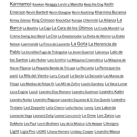
Karmamoi
Keith
Keaggy Levin y Marotta
Kawken
Keep the Dog
Emerson
Kevin Bartlett
Kharmina Buranna
Kevin Glasgow
Kevin Kastning
La
King Crimson
La Alianza
Kimey Gómez
KnockOut
Kuropa
L'Hermité
Barca
La Cara de los Últimos
La Caja
La Bastilla
La Cruda Mandril
La
La Cría
Créme Swing Jazz Band
La Desatanudos
La Dieta de Worms
La Doble
La Gota
La Herencia de
Nelson
Laermandá
La Finca de Laurento
Pablo
Lalo de
La Increíble Fuga de Triángulos
La Joven Guarrior
Lakranya
los Santos
Lalo Huber
Lalo Schifrin
La Máquina Cinemática
La Máquina de
La Perra que los
Hacer Pájaros
La Pequeña Banda de Trícupa
La Percanta
parió
La Rifa del Viento
La Secta
La Secuela
Larry Coryell
Las Manos de
La Vaca Lunar
Filippi
Las Medias de Felipe IV
Las Mil de Zafiro
Laszlo Gardony
Leandro Kalén
Lava Engine
Lazuli
Leandro Diaz Romero
Leandro Guelman
Leandro Ragusa
Leandro
Leandro Nuñez
Leandro Sayanes & Si Vos Querés
Troiano
Led Zeppelin
Leo Laborda
Leila Cherro
Leila Harlac
Lenny
Le Orme
Leo Zanco
Leonardo Vega
Leonard Zelig
Leonor Levcovich
Les
Lifesigns
DeMerle
Les Paul
Levin Brothers
Ley de la Música
Life Keeper
Light
Ligia Piro
Lisandro Massa
LIGRO
Liliana Herrero
Lindsay Cooper