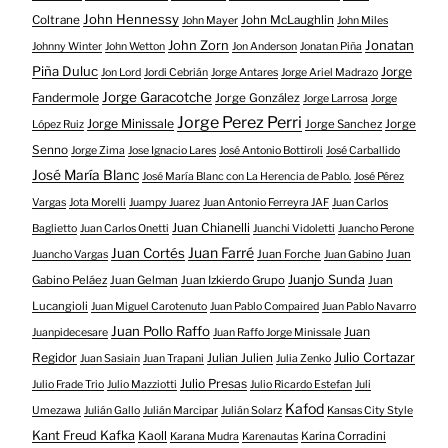
John Hennessy
Coltrane
John McLaughlin
John Mayer
John Miles
John Zorn
Jonatan
Johnny Winter
John Wetton
Jon Anderson
Jonatan Piña
Piña Duluc
Jorge
Jon Lord
Jordi Cebrián
Jorge Antares
Jorge Ariel Madrazo
Jorge Garacotche
Fandermole
Jorge González
Jorge Larrosa
Jorge
Jorge Perez Perri
Jorge Minissale
Jorge Sanchez
Jorge
López Ruiz
Senno
Jorge Zima
Jose Ignacio Lares
José Antonio Bottiroli
José Carballido
José María Blanc
José María Blanc con La Herencia de Pablo.
José Pérez
Vargas
Jota Morelli
Juampy Juarez
Juan Antonio Ferreyra JAF
Juan Carlos
Juan Chianelli
Baglietto
Juan Carlos Onetti
Juanchi Vidoletti
Juancho Perone
Juan Farré
Juan Cortés
Juan Forche
Juan
Juancho Vargas
Juan Gabino
Juanjo Sunda
Gabino Peláez
Juan Gelman
Juan Izkierdo Grupo
Juan
Lucangioli
Juan Miguel Carotenuto
Juan Pablo Compaired
Juan Pablo Navarro
Juan Pollo Raffo
Juan
Juanpidecesare
Juan Raffo Jorge Minissale
Regidor
Julio Cortazar
Julian Julien
Juan Sasiain
Juan Trapani
Julia Zenko
Julio Presas
Julio Frade Trio
Julio Mazziotti
Julio Ricardo Estefan
Juli
Kafod
Umezawa
Julián Gallo
Julián Marcipar
Julián Solarz
Kansas City Style
Kant Freud Kafka
Kaoll
Karina Corradini
Karana Mudra
Karenautas