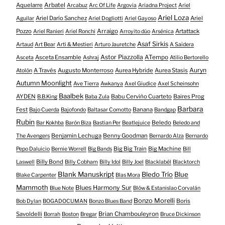
Aquelarre
Arbatel
Arcabuz
Arc Of Life
Argovia
Ariadna Project
Ariel
Ariel Loza
Ariel Darío Sanchez
Ariel
Aguilar
Ariel Dogliotti
Ariel Gayoso
Pozzo
Arraigo
Artattack
Ariel Ranieri
Ariel Ronchi
Arroyito dúo
Arsénica
Asaf Sirkis
Artaud
Art Bear
Arti & Mestieri
Arturo Jauretche
A Saidera
Astor Piazzolla
Asceta Ensamble
ATempo
Asceta
Ashraj
Atilio Bertorello
Auryn
A Través
Augusto Monterroso
Aurea Hybride
Aurea Stasis
Atolón
Autumn Moonlight
Ave Tierra
Awkanya
Axel Giudice
Axel Scheinsohn
Baalbek
AYDEN
Babu Cerviño Cuarteto
Baires Prog
B.B.King
Baba Zula
Barbara
Fest
Banana
Bajo Cuerda
Bajofondo
Baltasar Comotto
Bandgap
Rubin
Beledo
Bar Kokhba
Barón Biza
Bastian Per
Beatlejuice
Beledo and
Benjamin Lechuga
Benny Goodman
The Avengers
Bernardo Alza
Bernardo
Big Big Train
Big Machine
Pepo Daluicio
Bernie Worrell
Big Bands
Bill
Billy Bond
Laswell
Billy Cobham
Billy Idol
Billy Joel
Blacklabél
Blacktorch
Blank Manuskript
Bledo Trío
Blue
Blake Carpenter
Blas Mora
Mammoth
Blues Harmony Sur
Blue Note
Blöw & Estanislao Corvalán
Bonzo Morelli
Boris
Bob Dylan
BOGADOCUMAN
Bonzo Blues Band
Savoldelli
Brian Chambouleyron
Borrah
Boston
Bregar
Bruce Dickinson