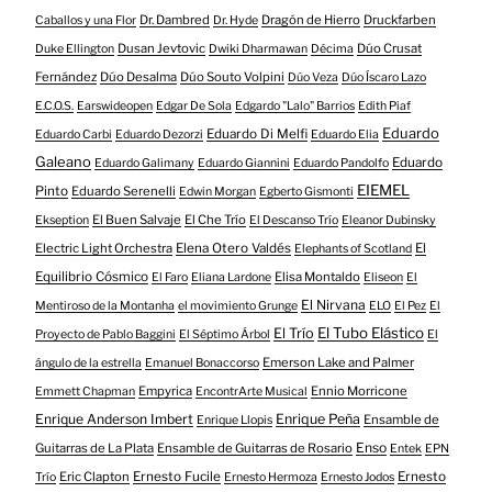
Dr. Dambred
Dragón de Hierro
Druckfarben
Caballos y una Flor
Dr. Hyde
Dusan Jevtovic
Dúo Crusat
Duke Ellington
Dwiki Dharmawan
Décima
Fernández
Dúo Desalma
Dúo Souto Volpini
Dúo Veza
Dúo Íscaro Lazo
E.C.O.S.
Earswideopen
Edgar De Sola
Edgardo "Lalo" Barrios
Edith Piaf
Eduardo
Eduardo Di Melfi
Eduardo Carbi
Eduardo Dezorzi
Eduardo Elia
Galeano
Eduardo
Eduardo Galimany
Eduardo Giannini
Eduardo Pandolfo
EIEMEL
Pinto
Eduardo Serenelli
Edwin Morgan
Egberto Gismonti
El Buen Salvaje
El Che Trío
Ekseption
El Descanso Trío
Eleanor Dubinsky
Electric Light Orchestra
Elena Otero Valdés
El
Elephants of Scotland
Equilibrio Cósmico
Elisa Montaldo
El Faro
Eliana Lardone
Eliseon
El
El Nirvana
Mentiroso de la Montanha
el movimiento Grunge
ELO
El Pez
El
El Tubo Elástico
El Trío
Proyecto de Pablo Baggini
El Séptimo Árbol
El
Emerson Lake and Palmer
ángulo de la estrella
Emanuel Bonaccorso
Empyrica
Ennio Morricone
Emmett Chapman
EncontrArte Musical
Enrique Anderson Imbert
Enrique Peña
Ensamble de
Enrique Llopis
Enso
Guitarras de La Plata
Ensamble de Guitarras de Rosario
Entek
EPN
Eric Clapton
Ernesto Fucile
Ernesto
Trío
Ernesto Hermoza
Ernesto Jodos