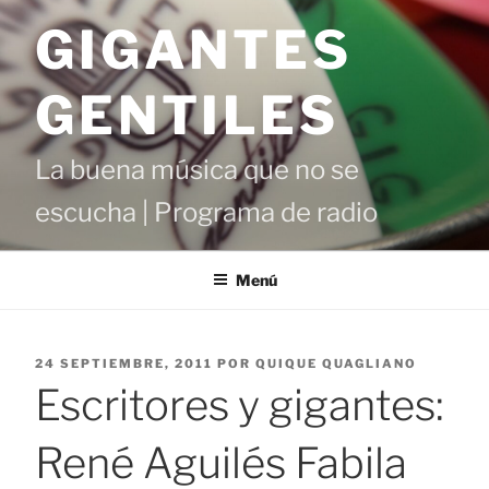
Saltar
GIGANTES
al
contenido
GENTILES
La buena música que no se
escucha | Programa de radio
Menú
PUBLICADO
24 SEPTIEMBRE, 2011
POR
QUIQUE QUAGLIANO
EL
Escritores y gigantes:
René Aguilés Fabila