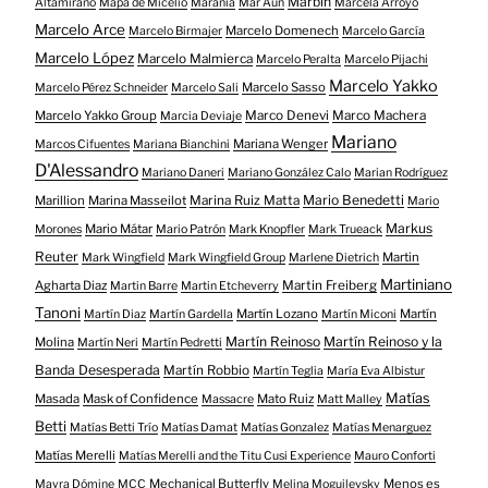
Marbin
Altamirano
Mapa de Micelio
Marania
Mar Aún
Marcela Arroyo
Marcelo Arce
Marcelo Domenech
Marcelo Birmajer
Marcelo García
Marcelo López
Marcelo Malmierca
Marcelo Peralta
Marcelo Pijachi
Marcelo Yakko
Marcelo Sasso
Marcelo Pérez Schneider
Marcelo Sali
Marcelo Yakko Group
Marco Denevi
Marco Machera
Marcia Deviaje
Mariano
Mariana Wenger
Marcos Cifuentes
Mariana Bianchini
D'Alessandro
Mariano Daneri
Mariano González Calo
Marian Rodríguez
Mario Benedetti
Marillion
Marina Masseilot
Marina Ruiz Matta
Mario
Markus
Mario Mátar
Morones
Mario Patrón
Mark Knopfler
Mark Trueack
Reuter
Martin
Mark Wingfield
Mark Wingfield Group
Marlene Dietrich
Martiniano
Agharta Diaz
Martin Freiberg
Martin Barre
Martin Etcheverry
Tanoni
Martín Lozano
Martín
Martín Diaz
Martín Gardella
Martín Miconi
Martín Reinoso
Martín Reinoso y la
Molina
Martín Neri
Martín Pedretti
Banda Desesperada
Martín Robbio
Martín Teglia
María Eva Albistur
Matías
Masada
Mask of Confidence
Mato Ruiz
Massacre
Matt Malley
Betti
Matías Betti Trío
Matías Damat
Matías Gonzalez
Matías Menarguez
Matías Merelli
Matías Merelli and the Titu Cusi Experience
Mauro Conforti
Mechanical Butterfly
Menos es
Mayra Dómine
MCC
Melina Moguilevsky