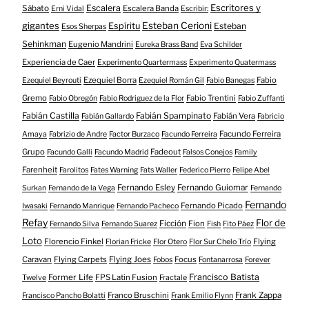
Escritores y
Escalera
Sábato
Escalera Banda
Erni Vidal
Escribir:
gigantes
Esteban Cerioni
Espíritu
Esteban
Esos Sherpas
Sehinkman
Eugenio Mandrini
Eureka Brass Band
Eva Schilder
Experiencia de Caer
Experimento Quartermass
Experimento Quatermass
Ezequiel Borra
Fabio
Ezequiel Beyrouti
Ezequiel Román Gil
Fabio Banegas
Gremo
Fabio Trentini
Fabio Obregón
Fabio Rodriguez de la Flor
Fabio Zuffanti
Fabián Castilla
Fabián Spampinato
Fabián Vera
Fabián Gallardo
Fabricio
Facundo Ferreira
Amaya
Fabrizio de Andre
Factor Burzaco
Facundo Ferreira
Grupo
Fadeout
Facundo Galli
Facundo Madrid
Falsos Conejos
Family
Farenheit
Farolitos
Fates Warning
Fats Waller
Federico Pierro
Felipe Abel
Fernando Esley
Fernando Guiomar
Surkan
Fernando de la Vega
Fernando
Fernando
Fernando Picado
Iwasaki
Fernando Manrique
Fernando Pacheco
Refay
Flor de
Ficción
Fion
Fernando Silva
Fernando Suarez
Fish
Fito Páez
Loto
Florencio Finkel
Flying
Florian Fricke
Flor Otero
Flor Sur Chelo Trío
Caravan
Flying Carpets
Flying Joes
Focus
Fobos
Fontanarrosa
Forever
Francisco Batista
Former Life
FPS Latin Fusion
Twelve
Fractale
Franco Bruschini
Frank Zappa
Francisco Pancho Bolatti
Frank Emilio Flynn