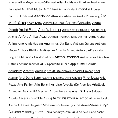
Allan Holdsworth
Hunter
Aline Meyer
Alison O​’​Donnell
Allan Reed
Allen
All That Music
Alma Kala
Almendra
Toussaint
Alma y Vida
Aloras-
Altablanca
Ana
Aluziney
Baltuzzi
Al Stewart
Alvin Lee
Analía Rosenberg
María Shua
Andrea Gonzalez
Andre
Anam Keltoi
Andrea De Nardi
André Perim
Andrés Ludmer
Dinuth
Andrés Rexach Group
Andrés Ruiz
Anfora
Anibal Acuaro
Anenbi
Anibal Troilo
Anielka
Anima
Anima Mundi
Animatone
Anonimus Big Band
Annie Haslam
Anthony Garone
Anthony
Antihéroe
Antonio Viñayo y la
Moore
Anthony Phillips
Antonin Artaud
Anton Roolaart
Logia de Músicos Asintomáticos
Anton Roolart
Anublar
AppleSmellColour
Cetro
Anónimo Japonés
AOR
Aphrodite's Child
Aquelarre
Arbatel
Arcabuz
Arc Of Life
Argovia
Ariadna Project
Ariel
Ariel Loza
Ariel Darío Sanchez
Ariel
Aguilar
Ariel Dogliotti
Ariel Gayoso
Pozzo
Arraigo
Artattack
Ariel Ranieri
Ariel Ronchi
Arroyito dúo
Arsénica
Asaf Sirkis
Artaud
Art Bear
Arti & Mestieri
Arturo Jauretche
A Saidera
Astor Piazzolla
Asceta Ensamble
ATempo
Asceta
Ashraj
Atilio Bertorello
Auryn
A Través
Augusto Monterroso
Aurea Hybride
Aurea Stasis
Atolón
Autumn Moonlight
Ave Tierra
Awkanya
Axel Giudice
Axel Scheinsohn