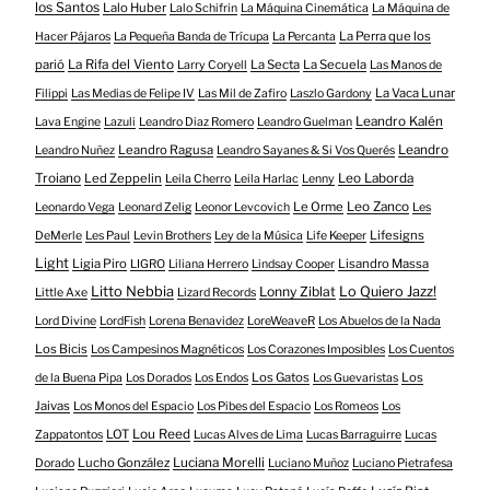
los Santos
Lalo Huber
Lalo Schifrin
La Máquina Cinemática
La Máquina de
La Perra que los
Hacer Pájaros
La Pequeña Banda de Trícupa
La Percanta
parió
La Rifa del Viento
La Secta
La Secuela
Larry Coryell
Las Manos de
La Vaca Lunar
Filippi
Las Medias de Felipe IV
Las Mil de Zafiro
Laszlo Gardony
Leandro Kalén
Lava Engine
Lazuli
Leandro Diaz Romero
Leandro Guelman
Leandro Ragusa
Leandro
Leandro Nuñez
Leandro Sayanes & Si Vos Querés
Troiano
Led Zeppelin
Leo Laborda
Leila Cherro
Leila Harlac
Lenny
Le Orme
Leo Zanco
Leonardo Vega
Leonard Zelig
Leonor Levcovich
Les
Lifesigns
DeMerle
Les Paul
Levin Brothers
Ley de la Música
Life Keeper
Light
Ligia Piro
Lisandro Massa
LIGRO
Liliana Herrero
Lindsay Cooper
Litto Nebbia
Lonny Ziblat
Lo Quiero Jazz!
Little Axe
Lizard Records
Lord Divine
LordFish
Lorena Benavidez
LoreWeaveR
Los Abuelos de la Nada
Los Bicis
Los Campesinos Magnéticos
Los Corazones Imposibles
Los Cuentos
Los Gatos
Los
de la Buena Pipa
Los Dorados
Los Endos
Los Guevaristas
Jaivas
Los Monos del Espacio
Los Pibes del Espacio
Los Romeos
Los
LOT
Lou Reed
Zappatontos
Lucas Alves de Lima
Lucas Barraguirre
Lucas
Lucho González
Luciana Morelli
Dorado
Luciano Muñoz
Luciano Pietrafesa