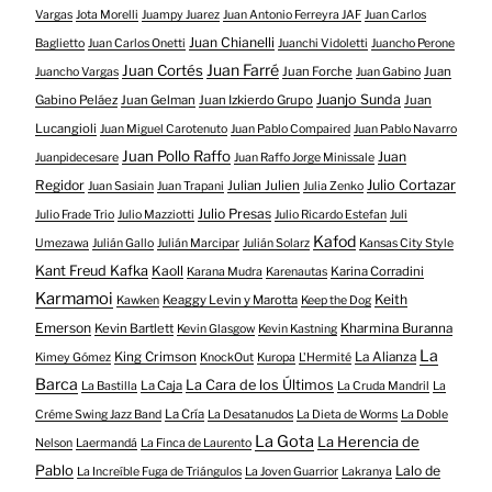
Vargas
Jota Morelli
Juampy Juarez
Juan Antonio Ferreyra JAF
Juan Carlos
Juan Chianelli
Baglietto
Juan Carlos Onetti
Juanchi Vidoletti
Juancho Perone
Juan Farré
Juan Cortés
Juan Forche
Juan
Juancho Vargas
Juan Gabino
Juanjo Sunda
Gabino Peláez
Juan Gelman
Juan Izkierdo Grupo
Juan
Lucangioli
Juan Miguel Carotenuto
Juan Pablo Compaired
Juan Pablo Navarro
Juan Pollo Raffo
Juan
Juanpidecesare
Juan Raffo Jorge Minissale
Regidor
Julio Cortazar
Julian Julien
Juan Sasiain
Juan Trapani
Julia Zenko
Julio Presas
Julio Frade Trio
Julio Mazziotti
Julio Ricardo Estefan
Juli
Kafod
Umezawa
Julián Gallo
Julián Marcipar
Julián Solarz
Kansas City Style
Kant Freud Kafka
Kaoll
Karina Corradini
Karana Mudra
Karenautas
Karmamoi
Keith
Keaggy Levin y Marotta
Kawken
Keep the Dog
Emerson
Kevin Bartlett
Kharmina Buranna
Kevin Glasgow
Kevin Kastning
La
King Crimson
La Alianza
Kimey Gómez
KnockOut
Kuropa
L'Hermité
Barca
La Cara de los Últimos
La Caja
La Bastilla
La Cruda Mandril
La
La Cría
Créme Swing Jazz Band
La Desatanudos
La Dieta de Worms
La Doble
La Gota
La Herencia de
Nelson
Laermandá
La Finca de Laurento
Pablo
Lalo de
La Increíble Fuga de Triángulos
La Joven Guarrior
Lakranya