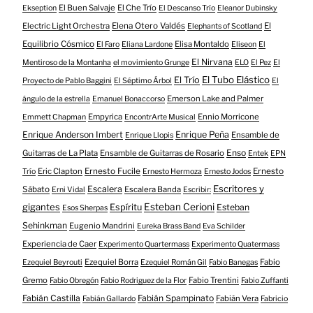
El Buen Salvaje
El Che Trío
Ekseption
El Descanso Trío
Eleanor Dubinsky
Electric Light Orchestra
Elena Otero Valdés
El
Elephants of Scotland
Equilibrio Cósmico
Elisa Montaldo
El Faro
Eliana Lardone
Eliseon
El
El Nirvana
Mentiroso de la Montanha
el movimiento Grunge
ELO
El Pez
El
El Tubo Elástico
El Trío
Proyecto de Pablo Baggini
El Séptimo Árbol
El
Emerson Lake and Palmer
ángulo de la estrella
Emanuel Bonaccorso
Empyrica
Ennio Morricone
Emmett Chapman
EncontrArte Musical
Enrique Anderson Imbert
Enrique Peña
Ensamble de
Enrique Llopis
Enso
Guitarras de La Plata
Ensamble de Guitarras de Rosario
Entek
EPN
Eric Clapton
Ernesto Fucile
Ernesto
Trío
Ernesto Hermoza
Ernesto Jodos
Escritores y
Escalera
Sábato
Escalera Banda
Erni Vidal
Escribir:
gigantes
Esteban Cerioni
Espíritu
Esteban
Esos Sherpas
Sehinkman
Eugenio Mandrini
Eureka Brass Band
Eva Schilder
Experiencia de Caer
Experimento Quartermass
Experimento Quatermass
Ezequiel Borra
Fabio
Ezequiel Beyrouti
Ezequiel Román Gil
Fabio Banegas
Gremo
Fabio Trentini
Fabio Obregón
Fabio Rodriguez de la Flor
Fabio Zuffanti
Fabián Castilla
Fabián Spampinato
Fabián Vera
Fabián Gallardo
Fabricio