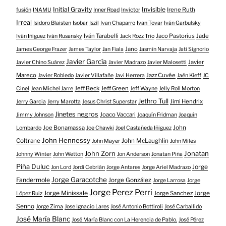
Initial Gravity
Invisible
Irene Ruth
fusión
INAMU
Inner Road
Invictor
Irreal
Isidoro Blaisten
Isobar
Iszil
Ivan Chaparro
Ivan Tovar
Iván Garbulsky
Iván Tarabelli
Jaco Pastorius
Jade
Iván Iñiguez
Iván Rusansky
Jack Rozz Trío
Jano
James George Frazer
James Taylor
Jan Fiala
Jasmín Narvaja
Jati Signorio
Javier García
Javier
Javier Chino Suárez
Javier Madrazo
Javier Malosetti
Mareco
Jazz Cuvée
Javier Robledo
Javier Villafañe
Javi Herrera
Jaén Kieff
JC
Jeff Beck
Jeff Green
Cinel
Jean Michel Jarre
Jeff Wayne
Jelly Roll Morton
Jethro Tull
Jimi Hendrix
Jerry Garcia
Jerry Marotta
Jesus Christ Superstar
Jinetes negros
Joaco Vaccari
Jimmy Johnson
Joaquín Fridman
Joaquín
Joe Bonamassa
John
Lombardo
Joe Chawki
Joel Castañeda Iñiguez
John Hennessy
Coltrane
John McLaughlin
John Mayer
John Miles
John Zorn
Jonatan
Johnny Winter
John Wetton
Jon Anderson
Jonatan Piña
Piña Duluc
Jorge
Jon Lord
Jordi Cebrián
Jorge Antares
Jorge Ariel Madrazo
Jorge Garacotche
Fandermole
Jorge González
Jorge Larrosa
Jorge
Jorge Perez Perri
Jorge Minissale
Jorge Sanchez
Jorge
López Ruiz
Senno
Jorge Zima
Jose Ignacio Lares
José Antonio Bottiroli
José Carballido
José María Blanc
José María Blanc con La Herencia de Pablo.
José Pérez