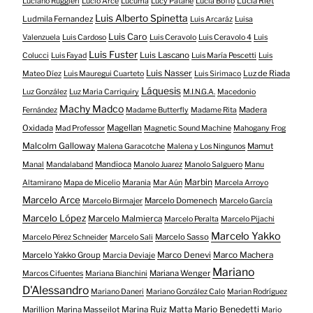
Lucía Riet
Luciano Ruggieri
Lucio Arce
Lucuma
Lucy Patané
Lucía Boffo
Luis Alberto Spinetta
Ludmila Fernandez
Luis Arcaráz
Luisa
Luis Caro
Valenzuela
Luis Cardoso
Luis Ceravolo
Luis Ceravolo 4
Luis
Luis Fuster
Luis Lascano
Colucci
Luis Fayad
Luis María Pescetti
Luis
Luis Nasser
Luz de Riada
Mateo Díez
Luis Mauregui Cuarteto
Luis Sirimaco
Láquesis
Luz González
Luz Maria Carriquiry
M.I.N.G.A.
Macedonio
Machy Madco
Madera
Fernández
Madame Butterfly
Madame Rita
Oxidada
Magellan
Mad Professor
Magnetic Sound Machine
Mahogany Frog
Malcolm Galloway
Mamut
Malena Garacotche
Malena y Los Ningunos
Mandioca
Manal
Mandalaband
Manolo Juarez
Manolo Salguero
Manu
Marbin
Altamirano
Mapa de Micelio
Marania
Mar Aún
Marcela Arroyo
Marcelo Arce
Marcelo Domenech
Marcelo Birmajer
Marcelo García
Marcelo López
Marcelo Malmierca
Marcelo Peralta
Marcelo Pijachi
Marcelo Yakko
Marcelo Sasso
Marcelo Pérez Schneider
Marcelo Sali
Marcelo Yakko Group
Marco Denevi
Marco Machera
Marcia Deviaje
Mariano
Mariana Wenger
Marcos Cifuentes
Mariana Bianchini
D'Alessandro
Mariano Daneri
Mariano González Calo
Marian Rodríguez
Mario Benedetti
Marillion
Marina Masseilot
Marina Ruiz Matta
Mario