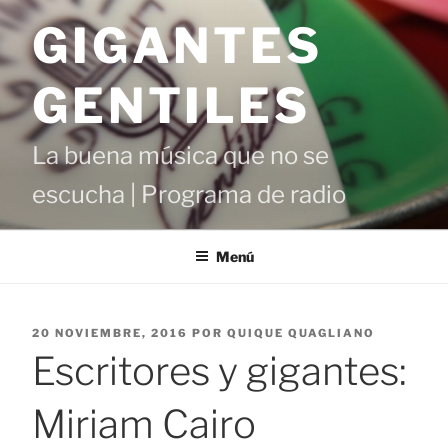
Saltar
GIGANTES
al
contenido
GENTILES
La buena música que no se
escucha | Programa de radio
Menú
PUBLICADO
20 NOVIEMBRE, 2016
POR
QUIQUE QUAGLIANO
EL
Escritores y gigantes:
Miriam Cairo