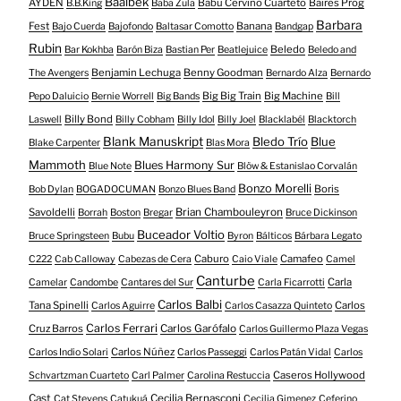
Baalbek
AYDEN
Babu Cerviño Cuarteto
Baires Prog
B.B.King
Baba Zula
Barbara
Fest
Banana
Bajo Cuerda
Bajofondo
Baltasar Comotto
Bandgap
Rubin
Beledo
Bar Kokhba
Barón Biza
Bastian Per
Beatlejuice
Beledo and
Benjamin Lechuga
Benny Goodman
The Avengers
Bernardo Alza
Bernardo
Big Big Train
Big Machine
Pepo Daluicio
Bernie Worrell
Big Bands
Bill
Billy Bond
Laswell
Billy Cobham
Billy Idol
Billy Joel
Blacklabél
Blacktorch
Blank Manuskript
Bledo Trío
Blue
Blake Carpenter
Blas Mora
Mammoth
Blues Harmony Sur
Blue Note
Blöw & Estanislao Corvalán
Bonzo Morelli
Boris
Bob Dylan
BOGADOCUMAN
Bonzo Blues Band
Savoldelli
Brian Chambouleyron
Borrah
Boston
Bregar
Bruce Dickinson
Buceador Voltio
Bruce Springsteen
Bubu
Byron
Bálticos
Bárbara Legato
Caburo
Camafeo
C222
Cab Calloway
Cabezas de Cera
Caio Viale
Camel
Canturbe
Carla
Camelar
Candombe
Cantares del Sur
Carla Ficarrotti
Carlos Balbi
Tana Spinelli
Carlos
Carlos Aguirre
Carlos Casazza Quinteto
Carlos Ferrari
Cruz Barros
Carlos Garófalo
Carlos Guillermo Plaza Vegas
Carlos Núñez
Carlos Indio Solari
Carlos Passeggi
Carlos Patán Vidal
Carlos
Caseros Hollywood
Schvartzman Cuarteto
Carl Palmer
Carolina Restuccia
Cast
Cecilia Bernasconi
Cat Stevens
Catukuá
Cecilia Gimenez
Ceferino