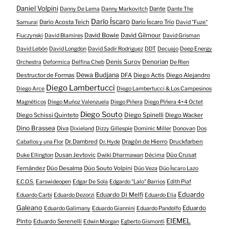
Daniel Volpini
Dante
Danny De Lema
Danny Markovitch
Dante The
Darío Íscaro
Darío Acosta Teich
Darío Íscaro Trío
Samurai
David "Fuze"
David Bowie
David Gilmour
Fiuczynski
David Blamires
David Grisman
David Lebón
David Longdon
David Sadir Rodriguez
DDT
Decuajo
Deep Energy
Denis Surov
Denorian
Orchestra
Deformica
Delfina Cheb
De Rien
Dewa Budjana
Destructor de Formas
DFA
Diego Actis
Diego Alejandro
Diego Lambertucci
Diego Arce
Diego Lambertucci & Los Campesinos
Magnéticos
Diego Muñoz Valenzuela
Diego Piñera
Diego Piñera 4+4 Octet
Diego Souto
Diego Schissi Quinteto
Diego Spinelli
Diego Wacker
Dino Brassea
Diva
Dixieland
Dizzy Gillespie
Dominic Miller
Donovan
Dos
Dr. Dambred
Dragón de Hierro
Druckfarben
Caballos y una Flor
Dr. Hyde
Dusan Jevtovic
Dúo Crusat
Duke Ellington
Dwiki Dharmawan
Décima
Fernández
Dúo Desalma
Dúo Souto Volpini
Dúo Veza
Dúo Íscaro Lazo
E.C.O.S.
Earswideopen
Edgar De Sola
Edgardo "Lalo" Barrios
Edith Piaf
Eduardo
Eduardo Di Melfi
Eduardo Carbi
Eduardo Dezorzi
Eduardo Elia
Galeano
Eduardo
Eduardo Galimany
Eduardo Giannini
Eduardo Pandolfo
EIEMEL
Pinto
Eduardo Serenelli
Edwin Morgan
Egberto Gismonti