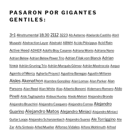
PASARON POR GIGANTES
GENTILES:
3+1
2112
18:30
4Instrumental
3223
Ab Aeterno
Abelardo Castillo
Abril
Acid Rain
Musashi
Abstraction Layer
Abstrakt
ABWH
Acido Pléxippus
Active Heed
ADHER
Adolfo Bioy Casares
Adriana Monis
Adriana Nano
Adrian
Adrian Filak von Blanck
Adrian Belew
Adrian Belew Power Trio
Iowa
Adrián Gruning Trío
Adrián Marqués Gómez
Adrián Mastrocola
Aequo
Agents of Mercy
Agharta Proyect
Agustina Banegas
Agustín Millares
Aisles
Akenathon
Alan
Alambre González
Alan Lomax
Alan Parker
Aldo
Parsons
Alan Reed
Alan White
Alas
Alberto Bonomi
Aldemaro Romero
Pinelli
Aldo Tagliapietra
Aldous Huxley
Aledo Meloni
Alejandro Brondo
Alejandro
Alejandro Bruschini
Alejandro Casquero
Alejandro Correa
Alejandro Matos
Guarino
Alejandro Miniaci
Alejandro Miniaci
Ale Torriggino
Guitar Loops
Alejandro Schanzenbach
Alejandro Suarez
Ale
Alfonso Vidales
Zar
Alfa Sintesis
Alfed Mueller
Alfons Wohlmuth
Alfred