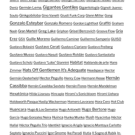
Gigantes Gentiles
Germán Lema.
Gigantología
Deniz
Gignoli-Juarez-
Ginkgobiloba
Souto
Gino Vanelli
Giusti Funk Corp
Glenn Miller
Gong
Gonzalo Esteybar
Gonzalo Romero
Graffiti
Gordon Lightfoot
Graham
Gría
Gran Martell
Greg Lake
Grisel Bercovich
Nash
Griphon
Groove Flow
Erez
Guille Moreno
GSV
Guillermo Caminer
Guillermo Samperio
GUISO
Gustavo Cerati
Gustavo Bolasini
Gustavo Cipriano
Gustavo Freiberg
Gustavo Musso
Gustavo Roldán
Gustavo Nasuti
Gustavo Santaolalla
Habitat
Gustavo Scholz
Gustavo “Lobo” Giannini
Hablando de arte
Hans
Hats Off Gentlemen It's Adequate
Zimmer
Headspace
Hector
Hernán
Hector Pegullo
Germán Oesterheld
Henry Cow
Hermann Hesse
Cassibba
Hernán Cassibba Sexteto
Hernán Flores
Hernán Mandelman
Hexatónica
Hilda Lizarazu
Hincapie
Hiromi's Sonicbloom
Hiromi Uehara
Holdsworth Pasqua Haslip Wackerman
Homero Lavorano
Hora Cero
Hot Club
Huancara
Hugo Bertone
Hugo & Los Gemelos
Hugo Antonelli
Hugo
Huinca
Hush
García
Hugo Gonzalez Neira
Hunka Munka
Hyacintus
Héctor
Hallal
Héctor Pegullo Trío
Identikit
Ignacio Arigós
Ignacio Montoya Carlotto
Ignacio Puccini
Igor Gnomo
Septeto
Ike Parodi
Illutia
Il Sogno di Rubik
In-