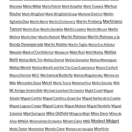
Markus
Mario Mátar
Morones
Mario Patrón
Mark Knopfler
Mark Trueack
Reuter
Martin
Mark Wingfield
Mark Wingfield Group
Marlene Dietrich
Martiniano
Agharta Diaz
Martin Freiberg
Martin Barre
Martin Etcheverry
Tanoni
Martín Lozano
Martín
Martín Diaz
Martín Gardella
Martín Miconi
Martín Reinoso
Martín Reinoso y la
Molina
Martín Neri
Martín Pedretti
Banda Desesperada
Martín Robbio
Martín Teglia
María Eva Albistur
Matías
Masada
Mask of Confidence
Mato Ruiz
Massacre
Matt Malley
Betti
Matías Betti Trío
Matías Damat
Matías Gonzalez
Matías Menarguez
Matías Merelli
Matías Merelli and the Titu Cusi Experience
Mauro Conforti
Mechanical Butterfly
Menos es
Mayra Dómine
MCC
Melina Moguilevsky
Meret
Más
Mercedes Sosa
Merle Travis
Metamorfica
Metro Society
MIA
Mi Amigo Invencible
Michael Leonhart Orchestra
Might Could
Miguel
Abuelo
Miguel Cantilo
Miguel Cantilo y Grupo Sur
Miguel Ibañez de la Cuesta
Miguel Lares
Miguel Laguna Crespo
Miguel Mateos
Miguel Randolfe
Miguel
Mike Oldfield
Mijal Guinguis
Miles Davis
Zabaleta
Milagros Majó
Miles de
Modest Midget
Miriam Cairo
Años
MINGA
Minimalista Orchestra
MKQ
Mondo Cane
Monttrio
Modo Tester
Momentos
Monos con navajas