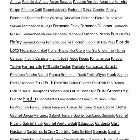
Facundo Ferreira
Amaya
Fabrizio de Andre
Factor Burzaco
Facundo Ferreira
Grupo
Fadeout
Facundo Galli
Facundo Madrid
Falsos Conejos
Family
Farenheit
Farolitos
Fates Warning
Fats Waller
Federico Pierro
Felipe Abel
Fernando Esley
Fernando Guiomar
Surkan
Fernando de la Vega
Fernando
Fernando
Fernando Picado
Iwasaki
Fernando Manrique
Fernando Pacheco
Refay
Flor de
Ficción
Fion
Fernando Silva
Fernando Suarez
Fish
Fito Páez
Loto
Florencio Finkel
Flying
Florian Fricke
Flor Otero
Flor Sur Chelo Trío
Caravan
Flying Carpets
Flying Joes
Focus
Fobos
Fontanarrosa
Forever
Francisco Batista
Former Life
FPS Latin Fusion
Twelve
Fractale
Franco Bruschini
Frank Zappa
Francisco Pancho Bolatti
Frank Emilio Flynn
Fred Frith
Freddie Keppard
Fred Frith Guitar Quartet
Fred Frith Trio
French
Fruta Groove
Frith Kaiser & Thompson
Frido ter Beek
FROM Power Trío
Frágil
Fughu
Fuente
FundaMental
Funk Konfusion
Funk Kunfusion
Funky
Gabriel Delta
FunMachine
Funky Torinos
Furacero
Fusión Ud. Tiene Razón
Gabriel García Márquez
Gabriel
Gabriel Herrera
Gabriel Lombardo Quinteto
Gary
Rivano
Gabriel Ventura Gulí
Gardenia
Gabriel Sivak
Galápagos
Husband
Gentle
Gastón de la Cruz Quarteto
Genesis
Gato Barbieri
Giant
Geoff Leigh
George Benson
George Harrison
Georgina Hassan
Gerardo