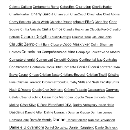
Chaneton
Celeste Galiano
Certamente Roma
Cetus Rex
Charlie Haden
Charly García
Charlie Parker
Charu Suri
ChauCoco!
Chechelos
Chet Atkins
cHoclat FRoG
Chris
Chevy Rockets
Chick Webb
Chinelas Persas
Chris Rea
Squire
Cintia Olmos
Cintia Arévalo
Claudia Heckman
Claudia Puyó
Claudio
Claudio Delgift
Bolzani
Claudio Devigili
Claudio Fazio
Claudio Gabis
Claudio Zemp
Coco Maskivker
Clint Bahr
Closure
Collin Sherman
Comokena
Compañeros del Vino
Colosos
Complejo Educativo de Alberdi
Computerchemist
Comunidad
Concetti-Oddone
Continental Jazz
Contraluz
Contramarea
Corsi e Ricorsi
Contusión
Coqui Ortiz
Corriente
cortazar
Cosa
Brava
Cospel
Cribas
Cristian Basto
Cristiano Roversii
Cristian Tiselli
Cristina
Crosby Stills
Piña
Cristián Larrondo
Cronómetrobudú
Crosby Stills and Nash
Nash & Young
Cuervos
Crucis
Cruz De Hierro
Cráneo Tatuado
Cucarachas
César Inca Mendoza Loyola
Célula
César Giachino
César Limonta
César
Molina
César Silva
D'Funk Pérez Band
D.F.A.
Daddy Antogna y los de Helio
Daedalus
Dafne Usorach
Daevid Allen
Dagmar Krause
Damian Lemes
Danae
Damián Vernis
Damián Calle
Daniel Benitez
Daniele Giovannon
Daniele Giovannoni
Daniel Ruggiero
Daniel Gonzalez
Daniel Schneck