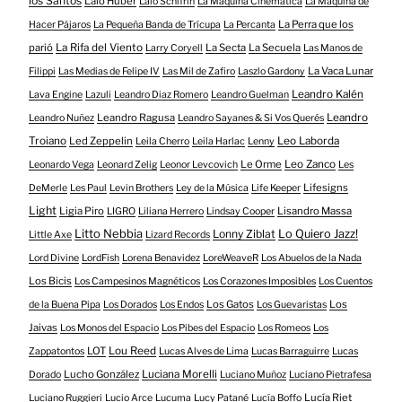
los Santos
Lalo Huber
Lalo Schifrin
La Máquina Cinemática
La Máquina de
La Perra que los
Hacer Pájaros
La Pequeña Banda de Trícupa
La Percanta
parió
La Rifa del Viento
La Secta
La Secuela
Larry Coryell
Las Manos de
La Vaca Lunar
Filippi
Las Medias de Felipe IV
Las Mil de Zafiro
Laszlo Gardony
Leandro Kalén
Lava Engine
Lazuli
Leandro Diaz Romero
Leandro Guelman
Leandro Ragusa
Leandro
Leandro Nuñez
Leandro Sayanes & Si Vos Querés
Troiano
Led Zeppelin
Leo Laborda
Leila Cherro
Leila Harlac
Lenny
Le Orme
Leo Zanco
Leonardo Vega
Leonard Zelig
Leonor Levcovich
Les
Lifesigns
DeMerle
Les Paul
Levin Brothers
Ley de la Música
Life Keeper
Light
Ligia Piro
Lisandro Massa
LIGRO
Liliana Herrero
Lindsay Cooper
Litto Nebbia
Lonny Ziblat
Lo Quiero Jazz!
Little Axe
Lizard Records
Lord Divine
LordFish
Lorena Benavidez
LoreWeaveR
Los Abuelos de la Nada
Los Bicis
Los Campesinos Magnéticos
Los Corazones Imposibles
Los Cuentos
Los Gatos
Los
de la Buena Pipa
Los Dorados
Los Endos
Los Guevaristas
Jaivas
Los Monos del Espacio
Los Pibes del Espacio
Los Romeos
Los
LOT
Lou Reed
Zappatontos
Lucas Alves de Lima
Lucas Barraguirre
Lucas
Lucho González
Luciana Morelli
Dorado
Luciano Muñoz
Luciano Pietrafesa
Lucía Riet
Luciano Ruggieri
Lucio Arce
Lucuma
Lucy Patané
Lucía Boffo