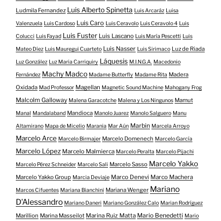
Luis Alberto Spinetta
Ludmila Fernandez
Luis Arcaráz
Luisa
Luis Caro
Valenzuela
Luis Cardoso
Luis Ceravolo
Luis Ceravolo 4
Luis
Luis Fuster
Luis Lascano
Colucci
Luis Fayad
Luis María Pescetti
Luis
Luis Nasser
Luz de Riada
Mateo Díez
Luis Mauregui Cuarteto
Luis Sirimaco
Láquesis
Luz González
Luz Maria Carriquiry
M.I.N.G.A.
Macedonio
Machy Madco
Madera
Fernández
Madame Butterfly
Madame Rita
Oxidada
Magellan
Mad Professor
Magnetic Sound Machine
Mahogany Frog
Malcolm Galloway
Mamut
Malena Garacotche
Malena y Los Ningunos
Mandioca
Manal
Mandalaband
Manolo Juarez
Manolo Salguero
Manu
Marbin
Altamirano
Mapa de Micelio
Marania
Mar Aún
Marcela Arroyo
Marcelo Arce
Marcelo Domenech
Marcelo Birmajer
Marcelo García
Marcelo López
Marcelo Malmierca
Marcelo Peralta
Marcelo Pijachi
Marcelo Yakko
Marcelo Sasso
Marcelo Pérez Schneider
Marcelo Sali
Marcelo Yakko Group
Marco Denevi
Marco Machera
Marcia Deviaje
Mariano
Mariana Wenger
Marcos Cifuentes
Mariana Bianchini
D'Alessandro
Mariano Daneri
Mariano González Calo
Marian Rodríguez
Mario Benedetti
Marillion
Marina Masseilot
Marina Ruiz Matta
Mario