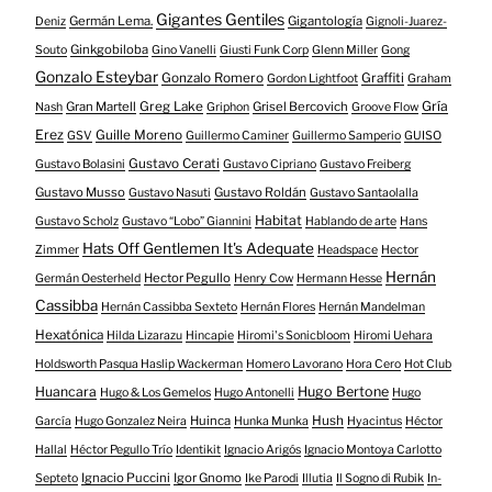
Gigantes Gentiles
Germán Lema.
Gigantología
Deniz
Gignoli-Juarez-
Ginkgobiloba
Souto
Gino Vanelli
Giusti Funk Corp
Glenn Miller
Gong
Gonzalo Esteybar
Gonzalo Romero
Graffiti
Gordon Lightfoot
Graham
Gría
Gran Martell
Greg Lake
Grisel Bercovich
Nash
Griphon
Groove Flow
Erez
Guille Moreno
GSV
Guillermo Caminer
Guillermo Samperio
GUISO
Gustavo Cerati
Gustavo Bolasini
Gustavo Cipriano
Gustavo Freiberg
Gustavo Musso
Gustavo Roldán
Gustavo Nasuti
Gustavo Santaolalla
Habitat
Gustavo Scholz
Gustavo “Lobo” Giannini
Hablando de arte
Hans
Hats Off Gentlemen It's Adequate
Zimmer
Headspace
Hector
Hernán
Hector Pegullo
Germán Oesterheld
Henry Cow
Hermann Hesse
Cassibba
Hernán Cassibba Sexteto
Hernán Flores
Hernán Mandelman
Hexatónica
Hilda Lizarazu
Hincapie
Hiromi's Sonicbloom
Hiromi Uehara
Holdsworth Pasqua Haslip Wackerman
Homero Lavorano
Hora Cero
Hot Club
Huancara
Hugo Bertone
Hugo & Los Gemelos
Hugo Antonelli
Hugo
Huinca
Hush
García
Hugo Gonzalez Neira
Hunka Munka
Hyacintus
Héctor
Hallal
Héctor Pegullo Trío
Identikit
Ignacio Arigós
Ignacio Montoya Carlotto
Ignacio Puccini
Igor Gnomo
Septeto
Ike Parodi
Illutia
Il Sogno di Rubik
In-