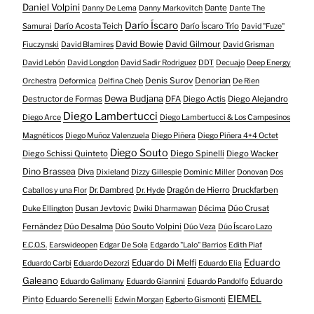
Daniel Volpini
Dante
Danny De Lema
Danny Markovitch
Dante The
Darío Íscaro
Darío Acosta Teich
Darío Íscaro Trío
Samurai
David "Fuze"
David Bowie
David Gilmour
Fiuczynski
David Blamires
David Grisman
David Lebón
David Longdon
David Sadir Rodriguez
DDT
Decuajo
Deep Energy
Denis Surov
Denorian
Orchestra
Deformica
Delfina Cheb
De Rien
Dewa Budjana
Destructor de Formas
DFA
Diego Actis
Diego Alejandro
Diego Lambertucci
Diego Arce
Diego Lambertucci & Los Campesinos
Magnéticos
Diego Muñoz Valenzuela
Diego Piñera
Diego Piñera 4+4 Octet
Diego Souto
Diego Schissi Quinteto
Diego Spinelli
Diego Wacker
Dino Brassea
Diva
Dixieland
Dizzy Gillespie
Dominic Miller
Donovan
Dos
Dr. Dambred
Dragón de Hierro
Druckfarben
Caballos y una Flor
Dr. Hyde
Dusan Jevtovic
Dúo Crusat
Duke Ellington
Dwiki Dharmawan
Décima
Fernández
Dúo Desalma
Dúo Souto Volpini
Dúo Veza
Dúo Íscaro Lazo
E.C.O.S.
Earswideopen
Edgar De Sola
Edgardo "Lalo" Barrios
Edith Piaf
Eduardo
Eduardo Di Melfi
Eduardo Carbi
Eduardo Dezorzi
Eduardo Elia
Galeano
Eduardo
Eduardo Galimany
Eduardo Giannini
Eduardo Pandolfo
EIEMEL
Pinto
Eduardo Serenelli
Edwin Morgan
Egberto Gismonti