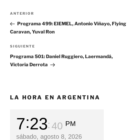
Navegación
ANTERIOR
Entrada
de
anterior:
Programa 499: EIEMEL, Antonio Viñayo, Flying
entradas
Caravan, Yuval Ron
SIGUIENTE
Siguiente
entrada
Programa 501: Daniel Ruggiero, Laermandá,
Victoria Derrota
LA HORA EN ARGENTINA
7
23
PM
41
sábado, agosto 8, 2026