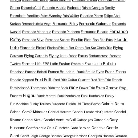
Grupo
Fadeout
Facundo Galli
Facundo Madrid
Falsos Conejos
Family
Farenheit
Farolitos
Fates Warning
Fats Waller
Federico Pierro
Felipe Abel
Fernando Esley
Fernando Guiomar
Surkan
Fernando de la Vega
Fernando
Fernando
Fernando Picado
Iwasaki
Fernando Manrique
Fernando Pacheco
Refay
Flor de
Ficción
Fion
Fernando Silva
Fernando Suarez
Fish
Fito Páez
Loto
Florencio Finkel
Flying
Florian Fricke
Flor Otero
Flor Sur Chelo Trío
Caravan
Flying Carpets
Flying Joes
Focus
Fobos
Fontanarrosa
Forever
Francisco Batista
Former Life
FPS Latin Fusion
Twelve
Fractale
Franco Bruschini
Frank Zappa
Francisco Pancho Bolatti
Frank Emilio Flynn
Fred Frith
Freddie Keppard
Fred Frith Guitar Quartet
Fred Frith Trio
French
Fruta Groove
Frith Kaiser & Thompson
Frido ter Beek
FROM Power Trío
Frágil
Fughu
Fuente
FundaMental
Funk Konfusion
Funk Kunfusion
Funky
Gabriel Delta
FunMachine
Funky Torinos
Furacero
Fusión Ud. Tiene Razón
Gabriel García Márquez
Gabriel
Gabriel Herrera
Gabriel Lombardo Quinteto
Gary
Rivano
Gabriel Ventura Gulí
Gardenia
Gabriel Sivak
Galápagos
Husband
Gentle
Gastón de la Cruz Quarteto
Genesis
Gato Barbieri
Giant
Geoff Leigh
George Benson
George Harrison
Georgina Hassan
Gerardo