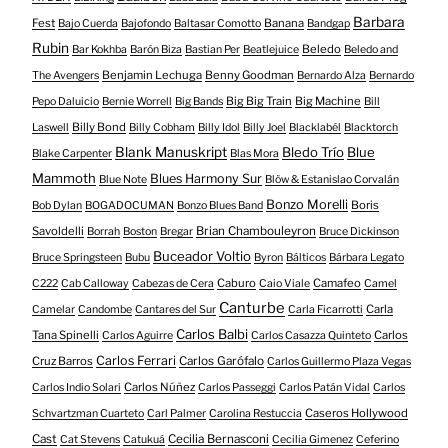
Barbara
Fest
Banana
Bajo Cuerda
Bajofondo
Baltasar Comotto
Bandgap
Rubin
Beledo
Bar Kokhba
Barón Biza
Bastian Per
Beatlejuice
Beledo and
Benjamin Lechuga
Benny Goodman
The Avengers
Bernardo Alza
Bernardo
Big Big Train
Big Machine
Pepo Daluicio
Bernie Worrell
Big Bands
Bill
Billy Bond
Laswell
Billy Cobham
Billy Idol
Billy Joel
Blacklabél
Blacktorch
Blank Manuskript
Bledo Trío
Blue
Blake Carpenter
Blas Mora
Mammoth
Blues Harmony Sur
Blue Note
Blöw & Estanislao Corvalán
Bonzo Morelli
Boris
Bob Dylan
BOGADOCUMAN
Bonzo Blues Band
Savoldelli
Brian Chambouleyron
Borrah
Boston
Bregar
Bruce Dickinson
Buceador Voltio
Bruce Springsteen
Bubu
Byron
Bálticos
Bárbara Legato
Caburo
Camafeo
C222
Cab Calloway
Cabezas de Cera
Caio Viale
Camel
Canturbe
Carla
Camelar
Candombe
Cantares del Sur
Carla Ficarrotti
Carlos Balbi
Tana Spinelli
Carlos
Carlos Aguirre
Carlos Casazza Quinteto
Carlos Ferrari
Cruz Barros
Carlos Garófalo
Carlos Guillermo Plaza Vegas
Carlos Núñez
Carlos Indio Solari
Carlos Passeggi
Carlos Patán Vidal
Carlos
Caseros Hollywood
Schvartzman Cuarteto
Carl Palmer
Carolina Restuccia
Cast
Cecilia Bernasconi
Cat Stevens
Catukuá
Cecilia Gimenez
Ceferino