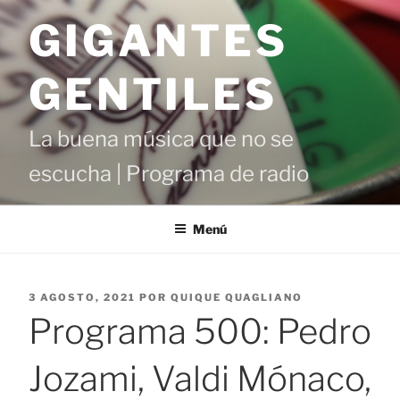
Saltar
GIGANTES
al
contenido
GENTILES
La buena música que no se
escucha | Programa de radio
Menú
PUBLICADO
3 AGOSTO, 2021
POR
QUIQUE QUAGLIANO
EL
Programa 500: Pedro
Jozami, Valdi Mónaco,