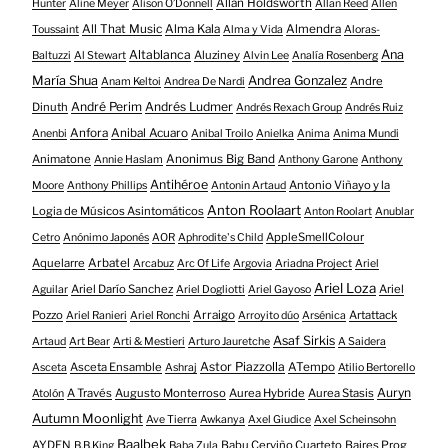
Allan Holdsworth
Hunter
Aline Meyer
Alison O​’​Donnell
Allan Reed
Allen
All That Music
Alma Kala
Almendra
Toussaint
Alma y Vida
Aloras-
Altablanca
Ana
Aluziney
Baltuzzi
Al Stewart
Alvin Lee
Analía Rosenberg
María Shua
Andrea Gonzalez
Andre
Anam Keltoi
Andrea De Nardi
André Perim
Andrés Ludmer
Dinuth
Andrés Rexach Group
Andrés Ruiz
Anfora
Anibal Acuaro
Anenbi
Anibal Troilo
Anielka
Anima
Anima Mundi
Animatone
Anonimus Big Band
Annie Haslam
Anthony Garone
Anthony
Antihéroe
Antonio Viñayo y la
Moore
Anthony Phillips
Antonin Artaud
Anton Roolaart
Logia de Músicos Asintomáticos
Anton Roolart
Anublar
AppleSmellColour
Cetro
Anónimo Japonés
AOR
Aphrodite's Child
Aquelarre
Arbatel
Arcabuz
Arc Of Life
Argovia
Ariadna Project
Ariel
Ariel Loza
Ariel Darío Sanchez
Ariel
Aguilar
Ariel Dogliotti
Ariel Gayoso
Pozzo
Arraigo
Artattack
Ariel Ranieri
Ariel Ronchi
Arroyito dúo
Arsénica
Asaf Sirkis
Artaud
Art Bear
Arti & Mestieri
Arturo Jauretche
A Saidera
Astor Piazzolla
Asceta Ensamble
ATempo
Asceta
Ashraj
Atilio Bertorello
Auryn
A Través
Augusto Monterroso
Aurea Hybride
Aurea Stasis
Atolón
Autumn Moonlight
Ave Tierra
Awkanya
Axel Giudice
Axel Scheinsohn
Baalbek
AYDEN
Babu Cerviño Cuarteto
Baires Prog
B.B.King
Baba Zula