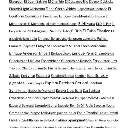
El Buen Salvaje
El Che Trío
Ekseption
El Descanso Trío
Eleanor Dubinsky
Electric Light Orchestra
Elena Otero Valdés
El
Elephants of Scotland
Equilibrio Cósmico
Elisa Montaldo
El Faro
Eliana Lardone
Eliseon
El
El Nirvana
Mentiroso de la Montanha
el movimiento Grunge
ELO
El Pez
El
El Tubo Elástico
El Trío
Proyecto de Pablo Baggini
El Séptimo Árbol
El
Emerson Lake and Palmer
ángulo de la estrella
Emanuel Bonaccorso
Empyrica
Ennio Morricone
Emmett Chapman
EncontrArte Musical
Enrique Anderson Imbert
Enrique Peña
Ensamble de
Enrique Llopis
Enso
Guitarras de La Plata
Ensamble de Guitarras de Rosario
Entek
EPN
Eric Clapton
Ernesto Fucile
Ernesto
Trío
Ernesto Hermoza
Ernesto Jodos
Escritores y
Escalera
Sábato
Escalera Banda
Erni Vidal
Escribir:
gigantes
Esteban Cerioni
Espíritu
Esteban
Esos Sherpas
Sehinkman
Eugenio Mandrini
Eureka Brass Band
Eva Schilder
Experiencia de Caer
Experimento Quartermass
Experimento Quatermass
Ezequiel Borra
Fabio
Ezequiel Beyrouti
Ezequiel Román Gil
Fabio Banegas
Gremo
Fabio Trentini
Fabio Obregón
Fabio Rodriguez de la Flor
Fabio Zuffanti
Fabián Castilla
Fabián Spampinato
Fabián Vera
Fabián Gallardo
Fabricio
Facundo Ferreira
Amaya
Fabrizio de Andre
Factor Burzaco
Facundo Ferreira