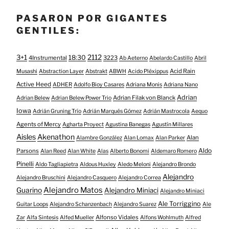
PASARON POR GIGANTES
GENTILES:
3+1
2112
18:30
4Instrumental
3223
Ab Aeterno
Abelardo Castillo
Abril
Acid Rain
Musashi
Abstraction Layer
Abstrakt
ABWH
Acido Pléxippus
Active Heed
ADHER
Adolfo Bioy Casares
Adriana Monis
Adriana Nano
Adrian
Adrian Filak von Blanck
Adrian Belew
Adrian Belew Power Trio
Iowa
Adrián Gruning Trío
Adrián Marqués Gómez
Adrián Mastrocola
Aequo
Agents of Mercy
Agharta Proyect
Agustina Banegas
Agustín Millares
Aisles
Akenathon
Alan
Alambre González
Alan Lomax
Alan Parker
Aldo
Parsons
Alan Reed
Alan White
Alas
Alberto Bonomi
Aldemaro Romero
Pinelli
Aldo Tagliapietra
Aldous Huxley
Aledo Meloni
Alejandro Brondo
Alejandro
Alejandro Bruschini
Alejandro Casquero
Alejandro Correa
Alejandro Matos
Guarino
Alejandro Miniaci
Alejandro Miniaci
Ale Torriggino
Guitar Loops
Alejandro Schanzenbach
Alejandro Suarez
Ale
Alfonso Vidales
Zar
Alfa Sintesis
Alfed Mueller
Alfons Wohlmuth
Alfred