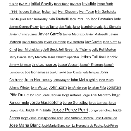
Initial Gravity
Invisible
Irene Ruth
fusión
INAMU
Inner Road
Invictor
Irreal
Isidoro Blaisten
Isobar
Iszil
Ivan Chaparro
Ivan Tovar
Iván Garbulsky
Iván Tarabelli
Jaco Pastorius
Jade
Iván Iñiguez
Iván Rusansky
Jack Rozz Trío
Jano
James George Frazer
James Taylor
Jan Fiala
Jasmín Narvaja
Jati Signorio
Javier García
Javier
Javier Chino Suárez
Javier Madrazo
Javier Malosetti
Mareco
Jazz Cuvée
Javier Robledo
Javier Villafañe
Javi Herrera
Jaén Kieff
JC
Jeff Beck
Jeff Green
Cinel
Jean Michel Jarre
Jeff Wayne
Jelly Roll Morton
Jethro Tull
Jimi Hendrix
Jerry Garcia
Jerry Marotta
Jesus Christ Superstar
Jinetes negros
Joaco Vaccari
Jimmy Johnson
Joaquín Fridman
Joaquín
Joe Bonamassa
John
Lombardo
Joe Chawki
Joel Castañeda Iñiguez
John Hennessy
Coltrane
John McLaughlin
John Mayer
John Miles
John Zorn
Jonatan
Johnny Winter
John Wetton
Jon Anderson
Jonatan Piña
Piña Duluc
Jorge
Jon Lord
Jordi Cebrián
Jorge Antares
Jorge Ariel Madrazo
Jorge Garacotche
Fandermole
Jorge González
Jorge Larrosa
Jorge
Jorge Perez Perri
Jorge Minissale
Jorge Sanchez
Jorge
López Ruiz
Senno
Jorge Zima
Jose Ignacio Lares
José Antonio Bottiroli
José Carballido
José María Blanc
José María Blanc con La Herencia de Pablo.
José Pérez