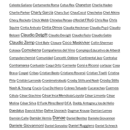
Chaneton
Celeste Galiano
Certamente Roma
Cetus Rex
Charlie Haden
Charly García
Charlie Parker
Charu Suri
ChauCoco!
Chechelos
Chet Atkins
cHoclat FRoG
Chris
Chevy Rockets
Chick Webb
Chinelas Persas
Chris Rea
Squire
Cintia Olmos
Cintia Arévalo
Claudia Heckman
Claudia Puyó
Claudio
Claudio Delgift
Bolzani
Claudio Devigili
Claudio Fazio
Claudio Gabis
Claudio Zemp
Coco Maskivker
Clint Bahr
Closure
Collin Sherman
Comokena
Compañeros del Vino
Colosos
Complejo Educativo de Alberdi
Computerchemist
Comunidad
Concetti-Oddone
Continental Jazz
Contraluz
Contramarea
Corsi e Ricorsi
Contusión
Coqui Ortiz
Corriente
cortazar
Cosa
Brava
Cospel
Cribas
Cristian Basto
Cristiano Roversii
Cristian Tiselli
Cristina
Crosby Stills
Piña
Cristián Larrondo
Cronómetrobudú
Crosby Stills and Nash
Nash & Young
Cuervos
Crucis
Cruz De Hierro
Cráneo Tatuado
Cucarachas
César Inca Mendoza Loyola
Célula
César Giachino
César Limonta
César
Molina
César Silva
D'Funk Pérez Band
D.F.A.
Daddy Antogna y los de Helio
Daedalus
Dafne Usorach
Daevid Allen
Dagmar Krause
Damian Lemes
Danae
Damián Vernis
Damián Calle
Daniel Benitez
Daniele Giovannon
Daniele Giovannoni
Daniel Ruggiero
Daniel Gonzalez
Daniel Schneck