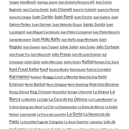
Vargas
Jota Morelli
Juampy Juarez
Juan Antonio Ferreyra JAF
Juan Carlos
Juan Chianelli
Baglietto
Juan Carlos Onetti
Juanchi Vidoletti
Juancho Perone
Juan Farré
Juan Cortés
Juan Forche
Juan
Juancho Vargas
Juan Gabino
Juanjo Sunda
Gabino Peláez
Juan Gelman
Juan Izkierdo Grupo
Juan
Lucangioli
Juan Miguel Carotenuto
Juan Pablo Compaired
Juan Pablo Navarro
Juan Pollo Raffo
Juan
Juanpidecesare
Juan Raffo Jorge Minissale
Regidor
Julio Cortazar
Julian Julien
Juan Sasiain
Juan Trapani
Julia Zenko
Julio Presas
Julio Frade Trio
Julio Mazziotti
Julio Ricardo Estefan
Juli
Kafod
Umezawa
Julián Gallo
Julián Marcipar
Julián Solarz
Kansas City Style
Kant Freud Kafka
Kaoll
Karina Corradini
Karana Mudra
Karenautas
Karmamoi
Keith
Keaggy Levin y Marotta
Kawken
Keep the Dog
Emerson
Kevin Bartlett
Kharmina Buranna
Kevin Glasgow
Kevin Kastning
La
King Crimson
La Alianza
Kimey Gómez
KnockOut
Kuropa
L'Hermité
Barca
La Cara de los Últimos
La Caja
La Bastilla
La Cruda Mandril
La
La Cría
Créme Swing Jazz Band
La Desatanudos
La Dieta de Worms
La Doble
La Gota
La Herencia de
Nelson
Laermandá
La Finca de Laurento
Pablo
Lalo de
La Increíble Fuga de Triángulos
La Joven Guarrior
Lakranya