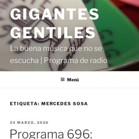
Saltar
GIGANTES
al
contenido
GENTILES
La buena música que no se
escucha | Programa de radio
Menú
ETIQUETA:
MERCEDES SOSA
PUBLICADO
24 MARZO, 2026
EL
Programa 696: