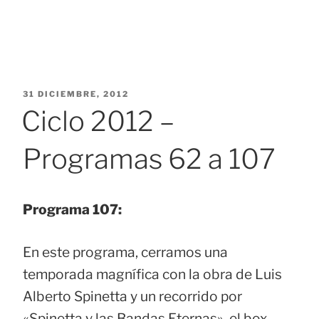
PUBLICADO
31 DICIEMBRE, 2012
EL
Ciclo 2012 –
Programas 62 a 107
Programa 107:
En este programa, cerramos una
temporada magnífica con la obra de Luis
Alberto Spinetta y un recorrido por
«Spinetta y las Bandas Eternas», el box