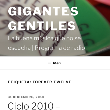
Saltar
GIGANTES
al
contenido
GENTILES
La buena música que no se
escucha | Programa de radio
Menú
ETIQUETA:
FOREVER TWELVE
PUBLICADO
31 DICIEMBRE, 2010
EL
Ciclo 2010 –