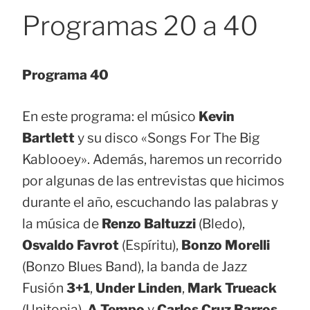
Programas 20 a 40
Programa 40
En este programa: el músico
Kevin
Bartlett
y su disco «Songs For The Big
Kablooey». Además, haremos un recorrido
por algunas de las entrevistas que hicimos
durante el año, escuchando las palabras y
la música de
Renzo Baltuzzi
(Bledo),
Osvaldo Favrot
(Espíritu),
Bonzo Morelli
(Bonzo Blues Band), la banda de Jazz
Fusión
3+1
,
Under Linden
,
Mark Trueack
(Unitopia),
A Tempo
y
Carlos Cruz Barros