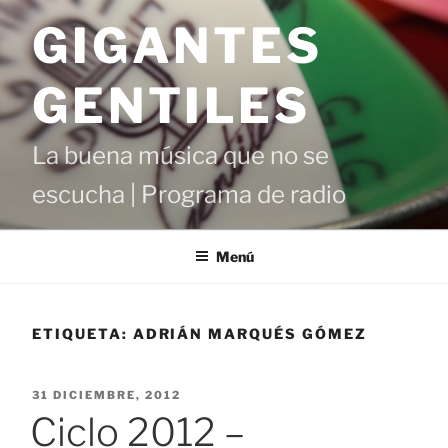
Saltar
GIGANTES
al
contenido
GENTILES
La buena música que no se
escucha | Programa de radio
Menú
ETIQUETA:
ADRIÁN MARQUÉS GÓMEZ
PUBLICADO
31 DICIEMBRE, 2012
EL
Ciclo 2012 –