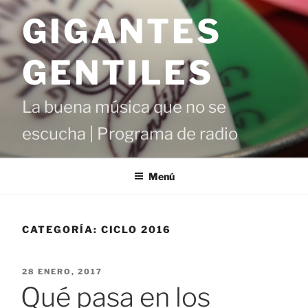
Saltar
GIGANTES
al
contenido
GENTILES
La buena música que no se
escucha | Programa de radio
Menú
CATEGORÍA:
CICLO 2016
PUBLICADO
28 ENERO, 2017
EL
Qué pasa en los